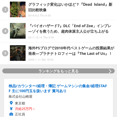
グラフィック変化はいかほど？『Dead Island』新
旧比較映像
2016.6.2 Thu 8:30
『バイオハザード7』DLC「End of Zoe」インプレ
―ゾイを救うため、超肉体派主人公が立ち上がる
2017.12.14 Thu 0:00
海外PSブログで2010年代ベストゲームの投票結果が
発表―プラチナトロフィーは『The Last of Us』！
2020.1.11 Sat 15:00
ランキングをもっと見る
検品/カウンター/経理・簿記 ゲームマシンの集金/経理STAF
F 主に100円玉を扱います 賞与あり
株式会社山崎屋
東京都
月給25万円～
正社員