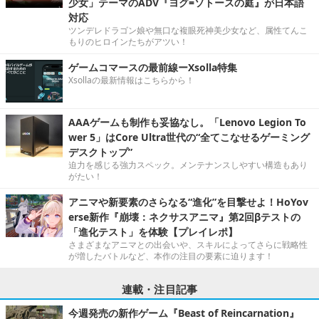
少女」テーマのADV『ヨグ=ソトースの庭』が日本語
対応
ツンデレドラゴン娘や無口な複眼死神美少女など、属性てんこ
もりのヒロインたちがアツい！
ゲームコマースの最前線ーXsolla特集
Xsollaの最新情報はこちらから！
AAAゲームも制作も妥協なし。「Lenovo Legion To
wer 5」はCore Ultra世代の“全てこなせるゲーミング
デスクトップ”
迫力を感じる強力スペック。メンテナンスしやすい構造もあり
がたい！
アニマや新要素のさらなる“進化”を目撃せよ！HoYov
erse新作『崩壊：ネクサスアニマ』第2回βテストの
「進化テスト」を体験【プレイレポ】
さまざまなアニマとの出会いや、スキルによってさらに戦略性
が増したバトルなど、本作の注目の要素に迫ります！
連載・注目記事
今週発売の新作ゲーム『Beast of Reincarnation』