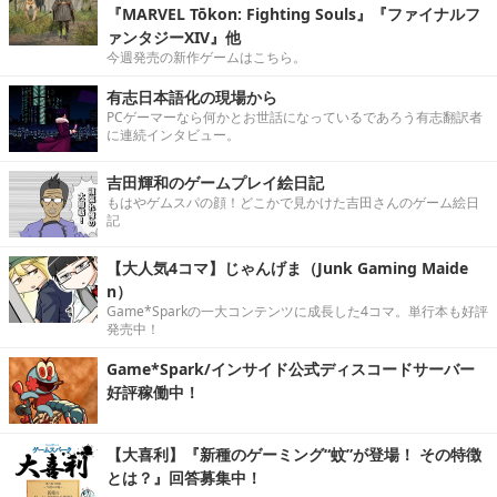
『MARVEL Tōkon: Fighting Souls』『ファイナルフ
ァンタジーXIV』他
今週発売の新作ゲームはこちら。
有志日本語化の現場から
PCゲーマーなら何かとお世話になっているであろう有志翻訳者
に連続インタビュー。
吉田輝和のゲームプレイ絵日記
もはやゲムスパの顔！どこかで見かけた吉田さんのゲーム絵日
記
【大人気4コマ】じゃんげま（Junk Gaming Maide
n）
Game*Sparkの一大コンテンツに成長した4コマ。単行本も好評
発売中！
Game*Spark/インサイド公式ディスコードサーバー
好評稼働中！
【大喜利】『新種のゲーミング“蚊”が登場！ その特徴
とは？』回答募集中！