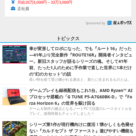
月給26万6,000円～33万3,000円
正社員
Sponsored by
トピックス
車が変形してロボになった、でも『ルート16』だった
―41年ぶり完全新作『ROUTE16R』開発者インタビュ
ー。新旧スタッフが語るシリーズの魂。そして41年
前、たった1人のために手作業で直した世界に1本だけ
の“幻のカセット”の話
長い時を経て受け継がれる過去と、新たに生まれるものとは。
ゲームプレイも録画配信もこれ1台。AMD Ryzen™ AI
プロセッサ搭載の「G TUNE P5-A7G60BK-D」で『Fo
rza Horizon 6』の世界を駆け回る
ゲーム＆制作の拠点となるノートPCで話題のレースタイトルを
プレイ。放熱性能もチェックしました！
シリーズ第1作が現行機向けに復活！懐かしくも色褪せ
ない『カルドセプト ザ ファースト』遊びやすい機能も