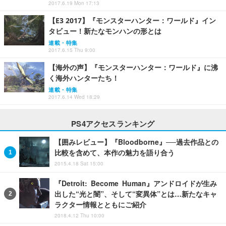
2017.6.19 Mon 17:13
【E3 2017】『モンスターハンター：ワールド』イン
タビュー！新たなモンハンの形とは
連載・特集
2017.6.15 Thu 9:00
【海外の声】『モンスターハンター：ワールド』に沸
く海外ハンターたち！
連載・特集
2017.6.14 Wed 18:29
PS4アクセスランキング
【囲みレビュー】『Bloodborne』──過去作品との
比較を含めて、本作の魅力を語り合う
2015.4.18 Sat 15:00
『Detroit: Become Human』アンドロイドが生み
出した“光と闇”、そして“変異体”とは…新たなキャ
ラクター情報とともにご紹介
2018.4.12 Thu 10:00