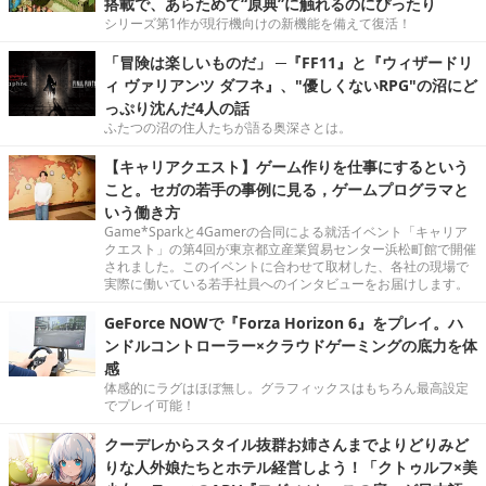
搭載で、あらためて“原典”に触れるのにぴったり
シリーズ第1作が現行機向けの新機能を備えて復活！
「冒険は楽しいものだ」 ─『FF11』と『ウィザードリ
ィ ヴァリアンツ ダフネ』、"優しくないRPG"の沼にど
っぷり沈んだ4人の話
ふたつの沼の住人たちが語る奥深さとは。
【キャリアクエスト】ゲーム作りを仕事にするという
こと。セガの若手の事例に見る，ゲームプログラマと
いう働き方
Game*Sparkと4Gamerの合同による就活イベント「キャリア
クエスト」の第4回が東京都立産業貿易センター浜松町館で開催
されました。このイベントに合わせて取材した、各社の現場で
実際に働いている若手社員へのインタビューをお届けします。
GeForce NOWで『Forza Horizon 6』をプレイ。ハ
ンドルコントローラー×クラウドゲーミングの底力を体
感
体感的にラグはほぼ無し。グラフィックスはもちろん最高設定
でプレイ可能！
クーデレからスタイル抜群お姉さんまでよりどりみど
りな人外娘たちとホテル経営しよう！「クトゥルフ×美