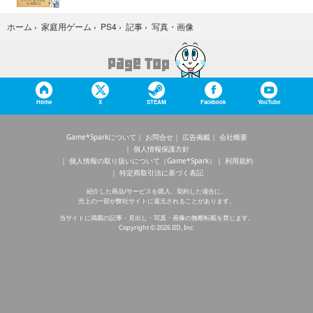
写真・画像
ホーム
›
家庭用ゲーム
›
PS4
›
記事
›
Home
X
STEAM
Facebook
YouTube
Game*Sparkについて
お問合せ
広告掲載
会社概要
個人情報保護方針
個人情報の取り扱いについて（Game*Spark）
利用規約
特定商取引法に基づく表記
紹介した商品/サービスを購入、契約した場合に、
売上の一部が弊社サイトに還元されることがあります。
当サイトに掲載の記事・見出し・写真・画像の無断転載を禁じます。
Copyright © 2026 IID, Inc.