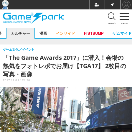
search
menu
料
カルチャー
漫画
インサイド
FISTBUMP
ゲムマイド
ゲーム文化
イベント
「The Game Awards 2017」に潜入！会場の
熱気をフォトレポでお届け【TGA17】 2枚目の
写真・画像
2017.12.8 Fri 21:20