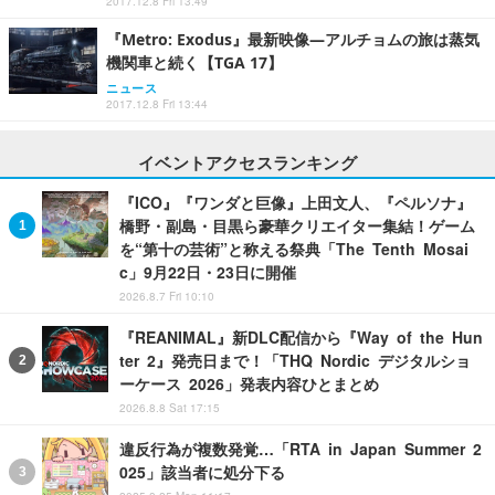
2017.12.8 Fri 13:49
『Metro: Exodus』最新映像―アルチョムの旅は蒸気
機関車と続く【TGA 17】
ニュース
2017.12.8 Fri 13:44
イベントアクセスランキング
『ICO』『ワンダと巨像』上田文人、『ペルソナ』
橋野・副島・目黒ら豪華クリエイター集結！ゲーム
を“第十の芸術”と称える祭典「The Tenth Mosai
c」9月22日・23日に開催
2026.8.7 Fri 10:10
『REANIMAL』新DLC配信から『Way of the Hun
ter 2』発売日まで！「THQ Nordic デジタルショ
ーケース 2026」発表内容ひとまとめ
2026.8.8 Sat 17:15
違反行為が複数発覚…「RTA in Japan Summer 2
025」該当者に処分下る