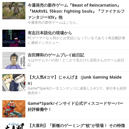
今週発売の新作ゲーム『Beast of Reincarnation』
『MARVEL Tōkon: Fighting Souls』『ファイナルフ
ァンタジーXIV』他
今週発売の新作ゲームはこちら。
有志日本語化の現場から
PCゲーマーなら何かとお世話になっているであろう有志翻訳者
に連続インタビュー。
吉田輝和のゲームプレイ絵日記
もはやゲムスパの顔！どこかで見かけた吉田さんのゲーム絵日
記
【大人気4コマ】じゃんげま（Junk Gaming Maide
n）
Game*Sparkの一大コンテンツに成長した4コマ。単行本も好評
発売中！
Game*Spark/インサイド公式ディスコードサーバー
好評稼働中！
【大喜利】『新種のゲーミング“蚊”が登場！ その特徴