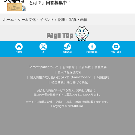
とは？』回答募集中！
写真・画像
ホーム
›
ゲーム文化
›
イベント
›
記事
›
Home
X
STEAM
Facebook
YouTube
Game*Sparkについて
お問合せ
広告掲載
会社概要
個人情報保護方針
個人情報の取り扱いについて（Game*Spark）
利用規約
特定商取引法に基づく表記
紹介した商品/サービスを購入、契約した場合に、
売上の一部が弊社サイトに還元されることがあります。
当サイトに掲載の記事・見出し・写真・画像の無断転載を禁じます。
Copyright © 2026 IID, Inc.