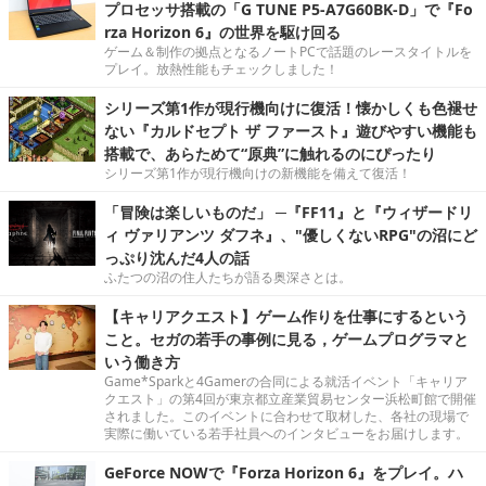
プロセッサ搭載の「G TUNE P5-A7G60BK-D」で『Fo
rza Horizon 6』の世界を駆け回る
ゲーム＆制作の拠点となるノートPCで話題のレースタイトルを
プレイ。放熱性能もチェックしました！
シリーズ第1作が現行機向けに復活！懐かしくも色褪せ
ない『カルドセプト ザ ファースト』遊びやすい機能も
搭載で、あらためて“原典”に触れるのにぴったり
シリーズ第1作が現行機向けの新機能を備えて復活！
「冒険は楽しいものだ」 ─『FF11』と『ウィザードリ
ィ ヴァリアンツ ダフネ』、"優しくないRPG"の沼にど
っぷり沈んだ4人の話
ふたつの沼の住人たちが語る奥深さとは。
【キャリアクエスト】ゲーム作りを仕事にするという
こと。セガの若手の事例に見る，ゲームプログラマと
いう働き方
Game*Sparkと4Gamerの合同による就活イベント「キャリア
クエスト」の第4回が東京都立産業貿易センター浜松町館で開催
されました。このイベントに合わせて取材した、各社の現場で
実際に働いている若手社員へのインタビューをお届けします。
GeForce NOWで『Forza Horizon 6』をプレイ。ハ