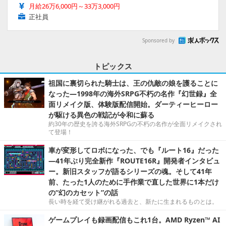
月給26万6,000円～33万3,000円
正社員
Sponsored by
トピックス
祖国に裏切られた騎士は、王の仇敵の娘を護ることに
なった―1998年の海外SRPG不朽の名作『幻世録』全
面リメイク版、体験版配信開始。ダーティーヒーロー
が駆ける異色の戦記が令和に蘇る
約30年の歴史を誇る海外SRPGの不朽の名作が全面リメイクされ
て登場！
車が変形してロボになった、でも『ルート16』だった
―41年ぶり完全新作『ROUTE16R』開発者インタビュ
ー。新旧スタッフが語るシリーズの魂。そして41年
前、たった1人のために手作業で直した世界に1本だけ
の“幻のカセット”の話
長い時を経て受け継がれる過去と、新たに生まれるものとは。
ゲームプレイも録画配信もこれ1台。AMD Ryzen™ AI