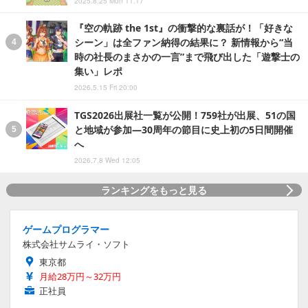
2025.8.25 Mon 11:17
『空の軌跡 the 1st』の衝撃的な裏話が！「好きな
シーン」は全ファン納得の結果に？ 新情報から“当
時の社長のまさかの一言”まで飛び出した「遊撃士の
集い」レポ
2026.5.15 Fri 20:00
TGS2026出展社一覧が公開！759社が出展、51の国
と地域が参加―30周年の節目に史上初の5日間開催
へ
2026.7.8 Wed 12:05
ランキングをもっと見る
ゲームプログラマー
株式会社サムライ・ソフト
東京都
月給28万円～32万円
正社員