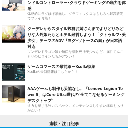
ンドルコントローラー×クラウドゲーミングの底力を体
感
体感的にラグはほぼ無し。グラフィックスはもちろん最高設定
でプレイ可能！
クーデレからスタイル抜群お姉さんまでよりどりみど
りな人外娘たちとホテル経営しよう！「クトゥルフ×美
少女」テーマのADV『ヨグ=ソトースの庭』が日本語
対応
ツンデレドラゴン娘や無口な複眼死神美少女など、属性てんこ
もりのヒロインたちがアツい！
ゲームコマースの最前線ーXsolla特集
Xsollaの最新情報はこちらから！
AAAゲームも制作も妥協なし。「Lenovo Legion To
wer 5」はCore Ultra世代の“全てこなせるゲーミング
デスクトップ”
迫力を感じる強力スペック。メンテナンスしやすい構造もあり
がたい！
連載・注目記事