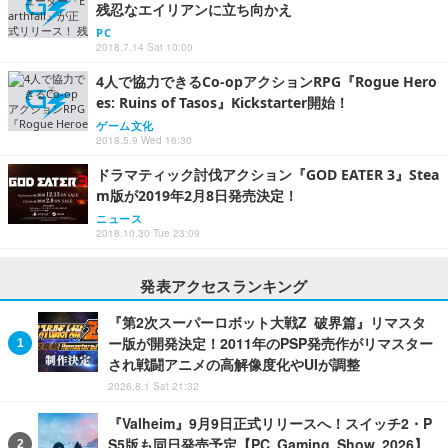
残忍なエイリアンに立ち向かえ
PC
2018.7.14 Sat 10:00
4人で協力できるCo-opアクションRPG『Rogue Hero
es: Ruins of Tasos』Kickstarter開始！
ゲーム文化
2018.5.9 Wed 16:30
ドラマティック討伐アクション『GOD EATER 3』Stea
m版が2019年2月8日発売決定！
ニュース
2018.10.30 Tue 23:09
発表アクセスランキング
『第2次スーパーロボット大戦Z 破界篇』リマスタ
ー版が開発決定！2011年のPSP発売作がリマスター
され戦闘アニメの高解像度化やUIが調整
2026.8.1 Sat 21:32
『Valheim』9月9日正式リリースへ！スイッチ2・P
S5版も同日発売予定【PC Gaming Show 2026】