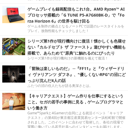
ゲームプレイも録画配信もこれ1台。AMD Ryzen™ AI
プロセッサ搭載の「G TUNE P5-A7G60BK-D」で『Fo
rza Horizon 6』の世界を駆け回る
ゲーム＆制作の拠点となるノートPCで話題のレースタイトルを
プレイ。放熱性能もチェックしました！
シリーズ第1作が現行機向けに復活！懐かしくも色褪せ
ない『カルドセプト ザ ファースト』遊びやすい機能も
搭載で、あらためて“原典”に触れるのにぴったり
シリーズ第1作が現行機向けの新機能を備えて復活！
「冒険は楽しいものだ」 ─『FF11』と『ウィザードリ
ィ ヴァリアンツ ダフネ』、"優しくないRPG"の沼にど
っぷり沈んだ4人の話
ふたつの沼の住人たちが語る奥深さとは。
【キャリアクエスト】ゲーム作りを仕事にするという
こと。セガの若手の事例に見る，ゲームプログラマと
いう働き方
Game*Sparkと4Gamerの合同による就活イベント「キャリア
クエスト」の第4回が東京都立産業貿易センター浜松町館で開催
されました。このイベントに合わせて取材した、各社の現場で
実際に働いている若手社員へのインタビューをお届けします。