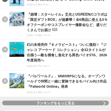
2026.6.8 Mon 6:01
『崩壊：スターレイル』爻光とUGREENのコラボは
「限定ギフトBOX」が超豪華！全6商品に使える5％
オフクーポンやコスプレイヤー撮影会など、盛りだ
くさんでお届け
PR
2026.7.6 Mon 19:10
幻の未発売作『キメラビースト』ついに復刻！『ジ
ャレコ アーケード コレクション』全32タイトルが
出揃う―敵を捕食し進化する異色バイオSTG、2026
年度発売へ
2026.8.6 Thu 19:17
『パルワールド』、MMORPGになる。オープンワ
ールドで仲間と一緒に冒険できるモバイル向け作品
『Palworld Online』発表
2026.8.3 Mon 13:17
ランキングをもっと見る