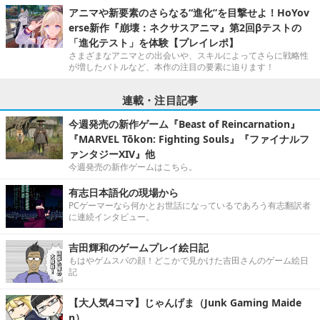
アニマや新要素のさらなる“進化”を目撃せよ！HoYov
erse新作『崩壊：ネクサスアニマ』第2回βテストの
「進化テスト」を体験【プレイレポ】
さまざまなアニマとの出会いや、スキルによってさらに戦略性
が増したバトルなど、本作の注目の要素に迫ります！
連載・注目記事
今週発売の新作ゲーム『Beast of Reincarnation』
『MARVEL Tōkon: Fighting Souls』『ファイナルフ
ァンタジーXIV』他
今週発売の新作ゲームはこちら。
有志日本語化の現場から
PCゲーマーなら何かとお世話になっているであろう有志翻訳者
に連続インタビュー。
吉田輝和のゲームプレイ絵日記
もはやゲムスパの顔！どこかで見かけた吉田さんのゲーム絵日
記
【大人気4コマ】じゃんげま（Junk Gaming Maide
n）