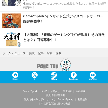
Game*Sparkの一大コンテンツに成長した4コマ。単行本も好評
発売中！
Game*Spark/インサイド公式ディスコードサーバー
好評稼働中！
【大喜利】『新種のゲーミング“蚊”が登場！ その特徴
とは？』回答募集中！
写真・画像
ホーム
›
ニュース
›
発表
›
記事
›
Home
X
STEAM
Facebook
YouTube
Game*Sparkについて
お問合せ
広告掲載
会社概要
個人情報保護方針
個人情報の取り扱いについて（Game*Spark）
利用規約
特定商取引法に基づく表記