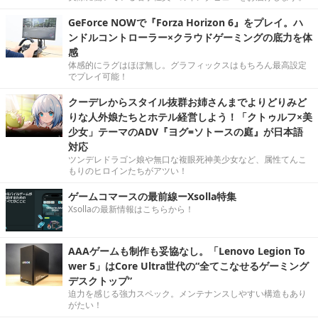
GeForce NOWで『Forza Horizon 6』をプレイ。ハ
ンドルコントローラー×クラウドゲーミングの底力を体
感
体感的にラグはほぼ無し。グラフィックスはもちろん最高設定
でプレイ可能！
クーデレからスタイル抜群お姉さんまでよりどりみど
りな人外娘たちとホテル経営しよう！「クトゥルフ×美
少女」テーマのADV『ヨグ=ソトースの庭』が日本語
対応
ツンデレドラゴン娘や無口な複眼死神美少女など、属性てんこ
もりのヒロインたちがアツい！
ゲームコマースの最前線ーXsolla特集
Xsollaの最新情報はこちらから！
AAAゲームも制作も妥協なし。「Lenovo Legion To
wer 5」はCore Ultra世代の“全てこなせるゲーミング
デスクトップ”
迫力を感じる強力スペック。メンテナンスしやすい構造もあり
がたい！