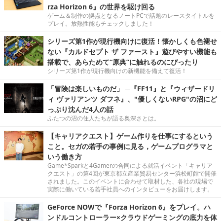
rza Horizon 6』の世界を駆け回る
ゲーム＆制作の拠点となるノートPCで話題のレースタイトルを
プレイ。放熱性能もチェックしました！
シリーズ第1作が現行機向けに復活！懐かしくも色褪せ
ない『カルドセプト ザ ファースト』遊びやすい機能も
搭載で、あらためて“原典”に触れるのにぴったり
シリーズ第1作が現行機向けの新機能を備えて復活！
「冒険は楽しいものだ」 ─『FF11』と『ウィザードリ
ィ ヴァリアンツ ダフネ』、"優しくないRPG"の沼にど
っぷり沈んだ4人の話
ふたつの沼の住人たちが語る奥深さとは。
【キャリアクエスト】ゲーム作りを仕事にするという
こと。セガの若手の事例に見る，ゲームプログラマと
いう働き方
Game*Sparkと4Gamerの合同による就活イベント「キャリア
クエスト」の第4回が東京都立産業貿易センター浜松町館で開催
されました。このイベントに合わせて取材した、各社の現場で
実際に働いている若手社員へのインタビューをお届けします。
GeForce NOWで『Forza Horizon 6』をプレイ。ハ
ンドルコントローラー×クラウドゲーミングの底力を体