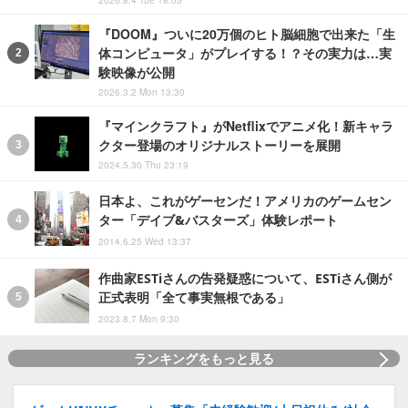
2026.8.4 Tue 18:05
『DOOM』ついに20万個のヒト脳細胞で出来た「生
体コンピュータ」がプレイする！？その実力は…実
験映像が公開
2026.3.2 Mon 13:30
『マインクラフト』がNetflixでアニメ化！新キャラ
クター登場のオリジナルストーリーを展開
2024.5.30 Thu 23:19
日本よ、これがゲーセンだ！アメリカのゲームセン
ター「デイブ&バスターズ」体験レポート
2014.6.25 Wed 13:37
作曲家ESTiさんの告発疑惑について、ESTiさん側が
正式表明「全て事実無根である」
2023.8.7 Mon 9:30
ランキングをもっと見る