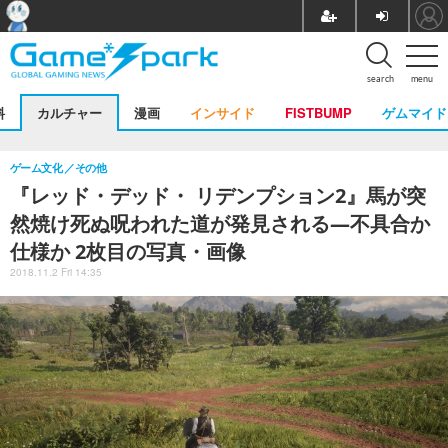
search
menu
料
カルチャー
漫画
インサイド
FISTBUMP
ゲムマイド
ゲーム文化
その他
『レッド・デッド・ リデンプション2』馬が突
然焼け死ぬ呪われた道が発見される―不具合か
仕様か 2枚目の写真・画像
2018.11.2 Fri 14:35