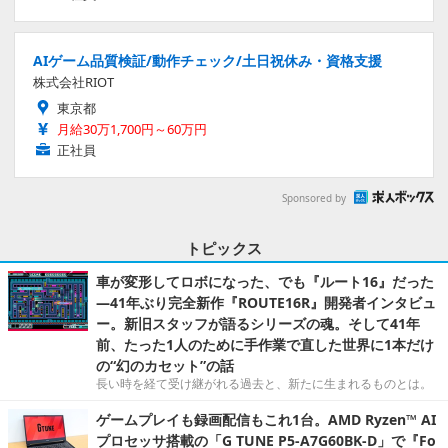
AIゲーム品質検証/動作チェック/土日祝休み・資格支援
株式会社RIOT
東京都
月給30万1,700円～60万円
正社員
Sponsored by
トピックス
車が変形してロボになった、でも『ルート16』だった
―41年ぶり完全新作『ROUTE16R』開発者インタビュ
ー。新旧スタッフが語るシリーズの魂。そして41年
前、たった1人のために手作業で直した世界に1本だけ
の“幻のカセット”の話
長い時を経て受け継がれる過去と、新たに生まれるものとは。
ゲームプレイも録画配信もこれ1台。AMD Ryzen™ AI
プロセッサ搭載の「G TUNE P5-A7G60BK-D」で『Fo