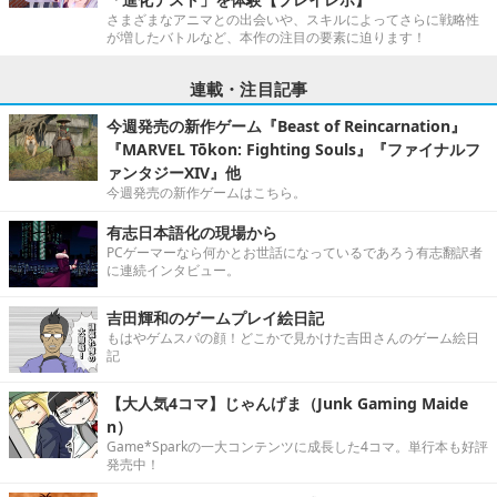
さまざまなアニマとの出会いや、スキルによってさらに戦略性
が増したバトルなど、本作の注目の要素に迫ります！
連載・注目記事
今週発売の新作ゲーム『Beast of Reincarnation』
『MARVEL Tōkon: Fighting Souls』『ファイナルフ
ァンタジーXIV』他
今週発売の新作ゲームはこちら。
有志日本語化の現場から
PCゲーマーなら何かとお世話になっているであろう有志翻訳者
に連続インタビュー。
吉田輝和のゲームプレイ絵日記
もはやゲムスパの顔！どこかで見かけた吉田さんのゲーム絵日
記
【大人気4コマ】じゃんげま（Junk Gaming Maide
n）
Game*Sparkの一大コンテンツに成長した4コマ。単行本も好評
発売中！