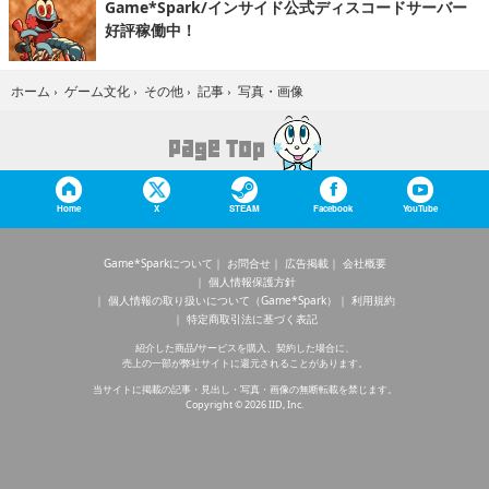
Game*Spark/インサイド公式ディスコードサーバー
好評稼働中！
写真・画像
ホーム
›
ゲーム文化
›
その他
›
記事
›
Home
X
STEAM
Facebook
YouTube
Game*Sparkについて
お問合せ
広告掲載
会社概要
個人情報保護方針
個人情報の取り扱いについて（Game*Spark）
利用規約
特定商取引法に基づく表記
紹介した商品/サービスを購入、契約した場合に、
売上の一部が弊社サイトに還元されることがあります。
当サイトに掲載の記事・見出し・写真・画像の無断転載を禁じます。
Copyright © 2026 IID, Inc.