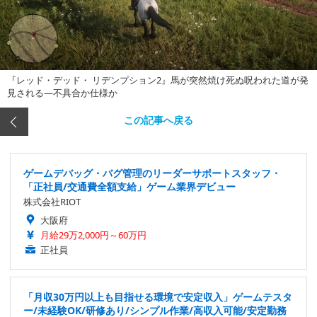
『レッド・デッド・ リデンプション2』馬が突然焼け死ぬ呪われた道が発
見される―不具合か仕様か
この記事へ戻る
ゲームデバッグ・バグ管理のリーダーサポートスタッフ・
「正社員/交通費全額支給」ゲーム業界デビュー
株式会社RIOT
大阪府
月給29万2,000円～60万円
正社員
「月収30万円以上も目指せる環境で安定収入」ゲームテスタ
ー/未経験OK/研修あり/シンプル作業/高収入可能/安定勤務