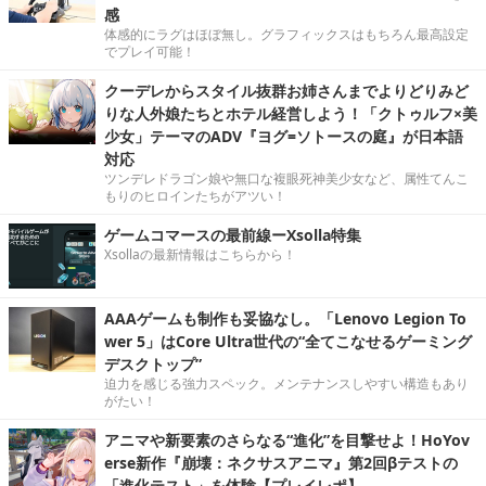
感
体感的にラグはほぼ無し。グラフィックスはもちろん最高設定
でプレイ可能！
クーデレからスタイル抜群お姉さんまでよりどりみど
りな人外娘たちとホテル経営しよう！「クトゥルフ×美
少女」テーマのADV『ヨグ=ソトースの庭』が日本語
対応
ツンデレドラゴン娘や無口な複眼死神美少女など、属性てんこ
もりのヒロインたちがアツい！
ゲームコマースの最前線ーXsolla特集
Xsollaの最新情報はこちらから！
AAAゲームも制作も妥協なし。「Lenovo Legion To
wer 5」はCore Ultra世代の“全てこなせるゲーミング
デスクトップ”
迫力を感じる強力スペック。メンテナンスしやすい構造もあり
がたい！
アニマや新要素のさらなる“進化”を目撃せよ！HoYov
erse新作『崩壊：ネクサスアニマ』第2回βテストの
「進化テスト」を体験【プレイレポ】