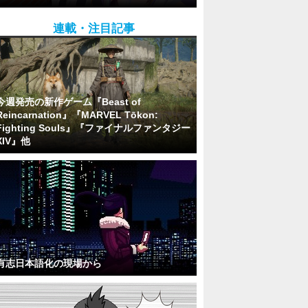
連載・注目記事
今週発売の新作ゲーム『Beast of
Reincarnation』『MARVEL Tōkon:
Fighting Souls』『ファイナルファンタジー
XIV』他
有志日本語化の現場から