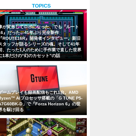
TOPICS
車が変形してロボになった、でも『ルート
16』だった―41年ぶり完全新作
『ROUTE16R』開発者インタビュー。新旧
スタッフが語るシリーズの魂。そして41年
前、たった1人のために手作業で直した世界
に1本だけの“幻のカセット”の話
ゲームプレイも録画配信もこれ1台。AMD
Ryzen™ AIプロセッサ搭載の「G TUNE P5-
A7G60BK-D」で『Forza Horizon 6』の世
界を駆け回る