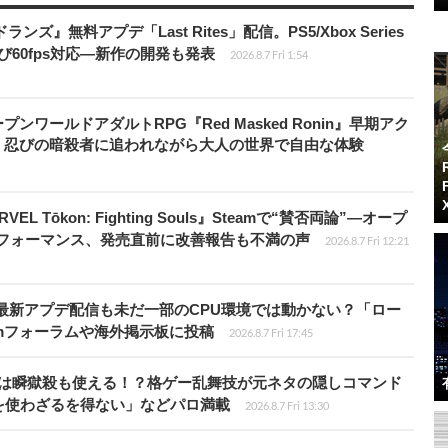
ズ』無料アプデ「Last Rites」配信。PS5/Xbox Series
よび60fps対応―新作の開発も発表
2026.8.7 Fri 1:54
ワールドアダルトRPG『Red Masked Ronin』早期アク
、忍びの暗殺者に追われながら大人の世界で自由な体験
 Tōkon: Fighting Souls』Steamで“賛否両論”―オープ
パフォーマンス、発売直前に改善報告も不満の声
2026.8.7 Fri 12:21
最新アプデ配信も未だ一部のCPU環境では動かない？「ロー
amフォーラムや海外掲示板に投稿
2026.8.7 Fri 17:45
プールは瞬獄殺も使える！？格ゲー乱舞技が元ネタの隠しコマンド
を使わざるを得ない」などパロ満載
2026.8.7 Fri 13:30