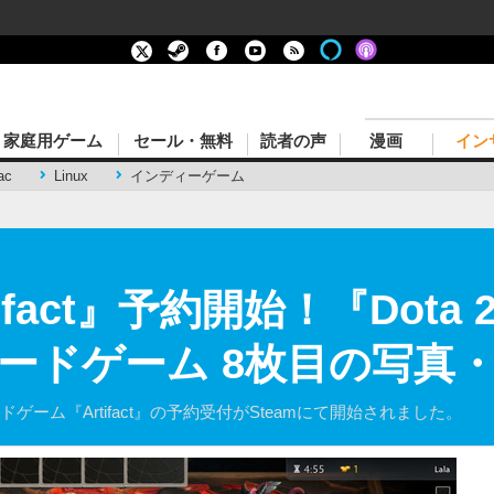
家庭用ゲーム
セール・無料
読者の声
漫画
イン
ac
Linux
インディーゲーム
rtifact』予約開始！『Dot
ードゲーム 8枚目の写真
ゲーム『Artifact』の予約受付がSteamにて開始されました。