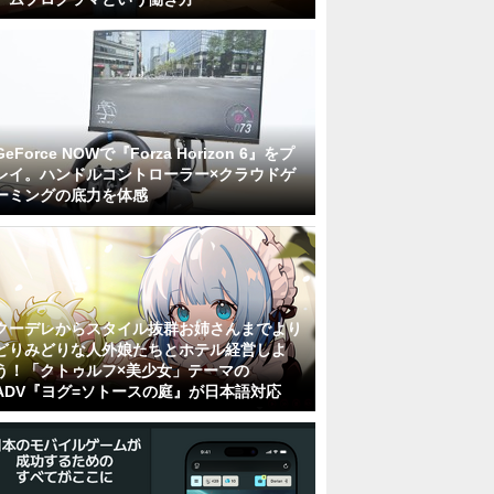
GeForce NOWで『Forza Horizon 6』をプ
レイ。ハンドルコントローラー×クラウドゲ
ーミングの底力を体感
クーデレからスタイル抜群お姉さんまでより
どりみどりな人外娘たちとホテル経営しよ
う！「クトゥルフ×美少女」テーマの
ADV『ヨグ=ソトースの庭』が日本語対応