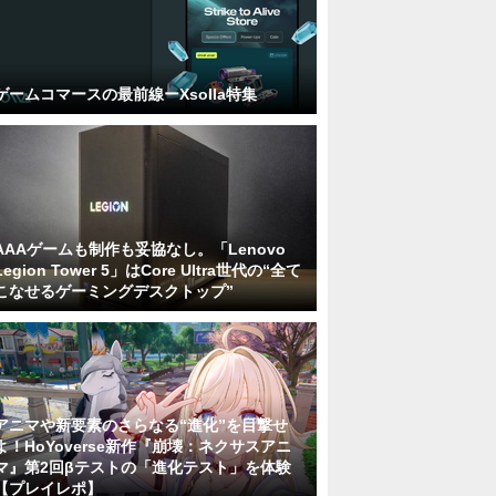
ゲームコマースの最前線ーXsolla特集
AAAゲームも制作も妥協なし。「Lenovo
Legion Tower 5」はCore Ultra世代の“全て
こなせるゲーミングデスクトップ”
アニマや新要素のさらなる“進化”を目撃せ
よ！HoYoverse新作『崩壊：ネクサスアニ
マ』第2回βテストの「進化テスト」を体験
【プレイレポ】