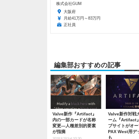
株式会社GUM
大阪府
月給41万円～83万円
正社員
編集部おすすめの記事
Valve新作『Artifact』
Valve新作対
内の一部カードが名称
ーム『Artifac
変更―人種差別的要素
ブサイトがオー
が指摘
PAX West用
も
2018.9.29 Sat 10:30