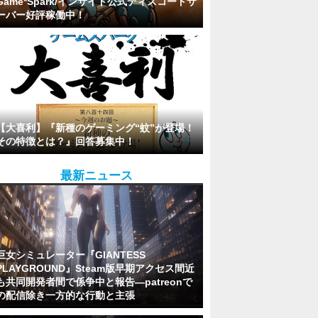
Game*Spark/インサイド公式ディスコードサ
ーバー好評稼働中！
【大喜利】『新種のゲーミング“蚊”が登場！
その特徴とは？』回答募集中！
最新ニュース
巨女シミュレーター『GIANTESS
PLAYGROUND』Steam版早期アクセス間近
も共同開発者間で係争中と報告―patreonで
の配信除き一方的な行動と主張