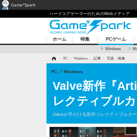
Game*Spark
ハードコアゲーマーのためのWebメディア
ホーム
特集
PCゲーム
Windows
M
ホーム
›
PC
›
Windows
›
記事
›
写真・画像
PC
Windows
Valve新作『A
レクティブルカ
Valveが手がける新作コレクティブルカード