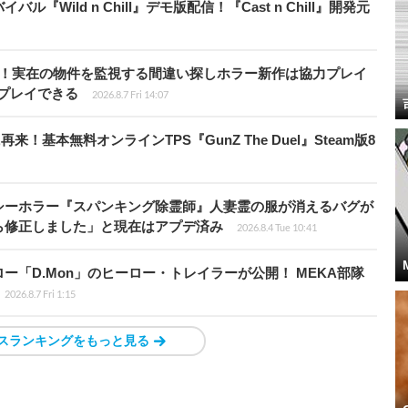
Wild n Chill』デモ版配信！『Cast n Chill』開発元
始！実在の物件を監視する間違い探しホラー新作は協力プレイ
プレイできる
2026.8.7 Fri 14:07
基本無料オンラインTPS『GunZ The Duel』Steam版8
シーホラー『スパンキング除霊師』人妻霊の服が消えるバグが
ら修正しました」と現在はアプデ済み
2026.8.4 Tue 10:41
「D.Mon」のヒーロー・トレイラーが公開！ MEKA部隊
2026.8.7 Fri 1:15
スランキングをもっと見る