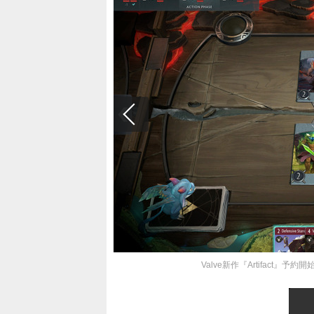
Valve新作『Artifact』