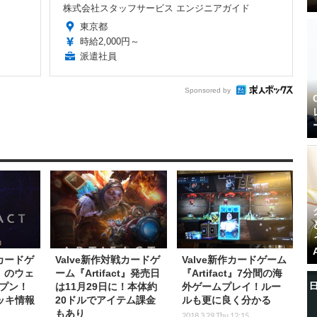
株式会社スタッフサービス エンジニアガイド
東京都
時給2,000円～
派遣社員
Sponsored by
戦カードゲ
Valve新作対戦カードゲ
Valve新作カードゲーム
t』のウェ
ーム『Artifact』発売日
『Artifact』7分間の海
プン！
は11月29日に！本体約
外ゲームプレイ！ルー
デッキ情報
20ドルでアイテム課金
ルも更に良く分かる
もあり
2018.3.29 Thu 12:15