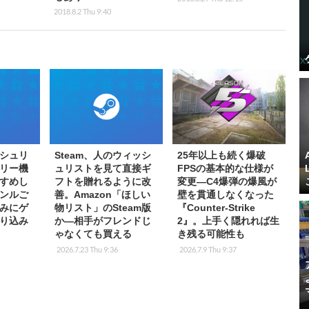
2018.8.2 Thu 9:40
ッシュリ
Steam、人のウィッシ
25年以上も続く爆破
リー機
ュリストを見て直接ギ
FPSの基本的な仕様が
すめし
フトを贈れるように改
変更―C4爆弾の爆風が
ンルご
善。Amazon「ほしい
壁を貫通しなくなった
みにゲ
物リスト」のSteam版
『Counter-Strike
り込み
か―相手がフレンドじ
2』。上手く隠れれば生
ゃなくても買える
き残る可能性も
2026.7.23 Thu 9:36
2026.7.9 Thu 9:37