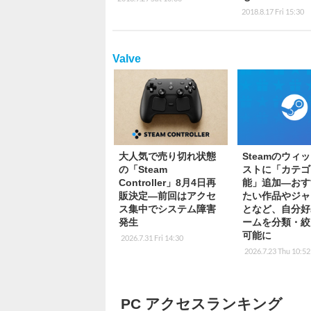
2018.8.17 Fri 15:30
Valve
大人気で売り切れ状態
Steamのウィ
の「Steam
ストに「カテゴ
Controller」8月4日再
能」追加―おす
販決定―前回はアクセ
たい作品やジャ
ス集中でシステム障害
となど、自分好
発生
ームを分類・絞
可能に
2026.7.31 Fri 14:30
2026.7.23 Thu 10:52
PC アクセスランキング