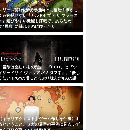
シリーズ第1作が現行機向けに復活！懐かし
くも色褪せない『カルドセプト ザ ファース
ト』遊びやすい機能も搭載で、あらため
て“原典”に触れるのにぴったり
「冒険は楽しいものだ」 ─『FF11』と『ウ
ィザードリィ ヴァリアンツ ダフネ』、"優し
くないRPG"の沼にどっぷり沈んだ4人の話
【キャリアクエスト】ゲーム作りを仕事にす
るということ。セガの若手の事例に見る，ゲ
ームプログラマという働き方