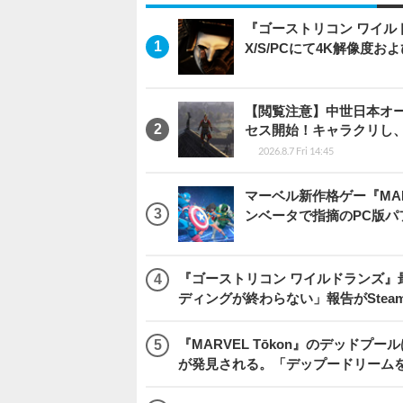
『ゴーストリコン ワイルドラン
X/S/PCにて4K解像度お
【閲覧注意】中世日本オープン
セス開始！キャラクリし
2026.8.7 Fri 14:45
マーベル新作格ゲー『MARVEL
ンベータで指摘のPC版
『ゴーストリコン ワイルドランズ』
ディングが終わらない」報告がSte
『MARVEL Tōkon』のデッド
が発見される。「デップードリーム