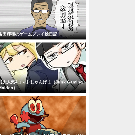
吉田輝和のゲームプレイ絵日記
【大人気4コマ】じゃんげま（Junk Gaming
Maiden）