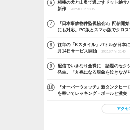
相棒の犬と山奥で過ごすドット絵サバイバル『
新作
2026.8.7 Fri 18:15
『日本事故物件監視協会3』配信開
にも対応。PC版とスマホ版でクロス
往年の「Kスタイル」バトルが日本に再来！
月14日サービス開始
2026.8.7 Fri 20:45
配信でいきなり全裸に…話題のセク
発生。「丸裸になる現象を泣きなが
『オーバーウォッチ』新タンクヒーロー
を率いてレッキング・ボールと激突
アクセ