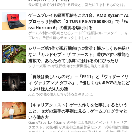
長い時を経て受け継がれる過去と、新たに生まれるものとは。
ゲームプレイも録画配信もこれ1台。AMD Ryzen™ AI
プロセッサ搭載の「G TUNE P5-A7G60BK-D」で『Fo
rza Horizon 6』の世界を駆け回る
ゲーム＆制作の拠点となるノートPCで話題のレースタイトルを
プレイ。放熱性能もチェックしました！
シリーズ第1作が現行機向けに復活！懐かしくも色褪せ
ない『カルドセプト ザ ファースト』遊びやすい機能も
搭載で、あらためて“原典”に触れるのにぴったり
シリーズ第1作が現行機向けの新機能を備えて復活！
「冒険は楽しいものだ」 ─『FF11』と『ウィザードリ
ィ ヴァリアンツ ダフネ』、"優しくないRPG"の沼にど
っぷり沈んだ4人の話
ふたつの沼の住人たちが語る奥深さとは。
【キャリアクエスト】ゲーム作りを仕事にするという
こと。セガの若手の事例に見る，ゲームプログラマと
いう働き方
Game*Sparkと4Gamerの合同による就活イベント「キャリア
クエスト」の第4回が東京都立産業貿易センター浜松町館で開催
されました。このイベントに合わせて取材した、各社の現場で