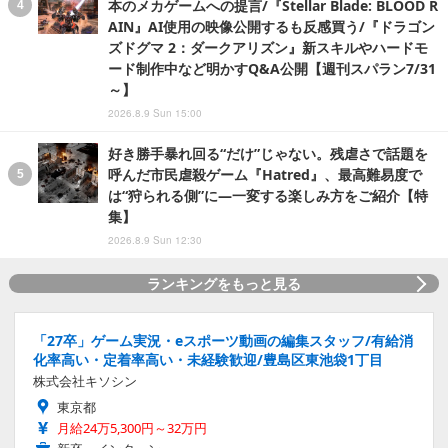
本のメカゲームへの提言/『Stellar Blade: BLOOD R
AIN』AI使用の映像公開するも反感買う/『ドラゴン
ズドグマ 2：ダークアリズン』新スキルやハードモ
ード制作中など明かすQ&A公開【週刊スパラン7/31
～】
2026.8.9 Sun 15:00
好き勝手暴れ回る“だけ”じゃない。残虐さで話題を
呼んだ市民虐殺ゲーム『Hatred』、最高難易度で
は“狩られる側”に―一変する楽しみ方をご紹介【特
集】
2026.8.9 Sun 12:30
ランキングをもっと見る
「27卒」ゲーム実況・eスポーツ動画の編集スタッフ/有給消
化率高い・定着率高い・未経験歓迎/豊島区東池袋1丁目
株式会社キソシン
東京都
月給24万5,300円～32万円