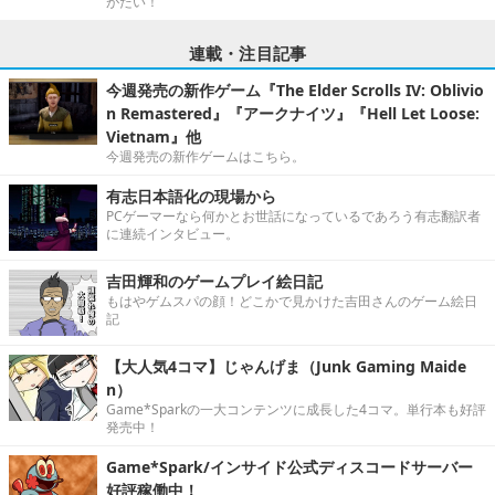
がたい！
連載・注目記事
今週発売の新作ゲーム『The Elder Scrolls IV: Oblivio
n Remastered』『アークナイツ』『Hell Let Loose:
Vietnam』他
今週発売の新作ゲームはこちら。
有志日本語化の現場から
PCゲーマーなら何かとお世話になっているであろう有志翻訳者
に連続インタビュー。
吉田輝和のゲームプレイ絵日記
もはやゲムスパの顔！どこかで見かけた吉田さんのゲーム絵日
記
【大人気4コマ】じゃんげま（Junk Gaming Maide
n）
Game*Sparkの一大コンテンツに成長した4コマ。単行本も好評
発売中！
Game*Spark/インサイド公式ディスコードサーバー
好評稼働中！