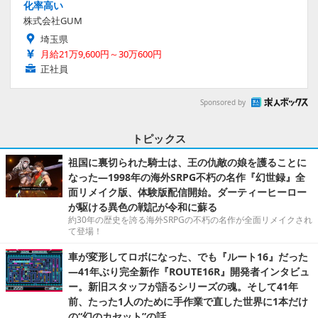
化率高い
株式会社GUM
埼玉県
月給21万9,600円～30万600円
正社員
Sponsored by
トピックス
祖国に裏切られた騎士は、王の仇敵の娘を護ることに
なった―1998年の海外SRPG不朽の名作『幻世録』全
面リメイク版、体験版配信開始。ダーティーヒーロー
が駆ける異色の戦記が令和に蘇る
約30年の歴史を誇る海外SRPGの不朽の名作が全面リメイクされ
て登場！
車が変形してロボになった、でも『ルート16』だった
―41年ぶり完全新作『ROUTE16R』開発者インタビュ
ー。新旧スタッフが語るシリーズの魂。そして41年
前、たった1人のために手作業で直した世界に1本だけ
の“幻のカセット”の話