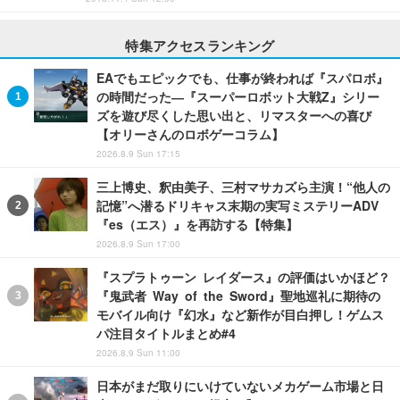
特集アクセスランキング
EAでもエピックでも、仕事が終われば『スパロボ』
の時間だった―『スーパーロボット大戦Z』シリー
ズを遊び尽くした思い出と、リマスターへの喜び
【オリーさんのロボゲーコラム】
2026.8.9 Sun 17:15
三上博史、釈由美子、三村マサカズら主演！“他人の
記憶”へ潜るドリキャス末期の実写ミステリーADV
『es（エス）』を再訪する【特集】
2026.8.9 Sun 17:00
『スプラトゥーン レイダース』の評価はいかほど？
『鬼武者 Way of the Sword』聖地巡礼に期待の
モバイル向け『幻水』など新作が目白押し！ゲムス
パ注目タイトルまとめ#4
2026.8.9 Sun 11:00
日本がまだ取りにいけていないメカゲーム市場と日