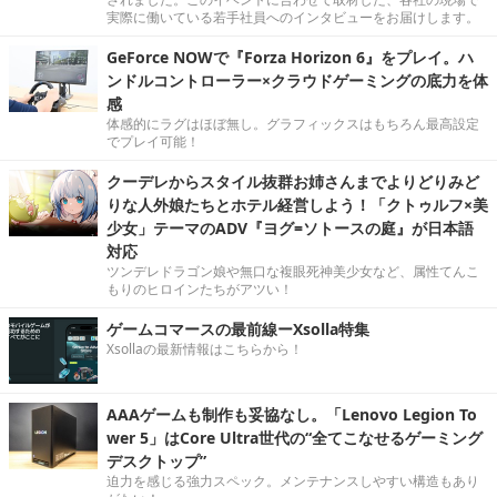
実際に働いている若手社員へのインタビューをお届けします。
GeForce NOWで『Forza Horizon 6』をプレイ。ハ
ンドルコントローラー×クラウドゲーミングの底力を体
感
体感的にラグはほぼ無し。グラフィックスはもちろん最高設定
でプレイ可能！
クーデレからスタイル抜群お姉さんまでよりどりみど
りな人外娘たちとホテル経営しよう！「クトゥルフ×美
少女」テーマのADV『ヨグ=ソトースの庭』が日本語
対応
ツンデレドラゴン娘や無口な複眼死神美少女など、属性てんこ
もりのヒロインたちがアツい！
ゲームコマースの最前線ーXsolla特集
Xsollaの最新情報はこちらから！
AAAゲームも制作も妥協なし。「Lenovo Legion To
wer 5」はCore Ultra世代の“全てこなせるゲーミング
デスクトップ”
迫力を感じる強力スペック。メンテナンスしやすい構造もあり