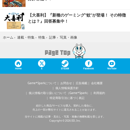
【大喜利】『新種のゲーミング“蚊”が登場！ その特徴
とは？』回答募集中！
写真・画像
ホーム
›
連載・特集
›
特集
›
記事
›
Home
X
STEAM
Facebook
YouTube
Game*Sparkについて
お問合せ
広告掲載
会社概要
個人情報保護方針
個人情報の取り扱いについて（Game*Spark）
利用規約
特定商取引法に基づく表記
紹介した商品/サービスを購入、契約した場合に、
売上の一部が弊社サイトに還元されることがあります。
当サイトに掲載の記事・見出し・写真・画像の無断転載を禁じます。
Copyright © 2026 IID, Inc.