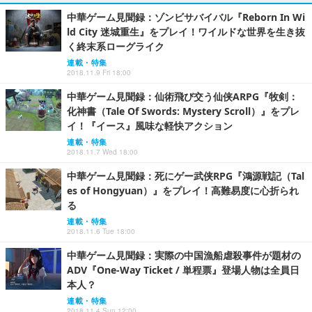
中華ゲーム見聞録：ゾンビサバイバル『Reborn In Wi
ld City 迷城重生』をプレイ！ワイルドな世界を生き抜
く終末系ローグライク
連載・特集
2018.11.9 Fri 18:00
中華ゲーム見聞録：仙術飛び交う仙侠ARPG『牧剣：
化神書（Tale Of Swords: Mystery Scroll）』をプレ
イ！『イース』風味な軽快アクション
連載・特集
2018.11.7 Wed 18:00
中華ゲーム見聞録：死にゲー武侠RPG『鴻源戦記（Tal
es of Hongyuan）』をプレイ！高難易度に心折られ
る
連載・特集
2018.11.6 Tue 18:00
中華ゲーム見聞録：実際の中国漁船虐殺事件が題材の
ADV『One-Way Ticket / 単程票』登場人物は全員日
本人？
連載・特集
2018.11.4 Sun 12:00