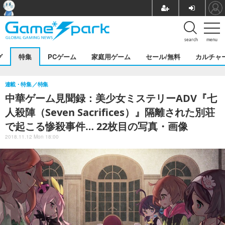
search
menu
グ
特集
PCゲーム
家庭用ゲーム
セール/無料
カルチャ
連載・特集
特集
中華ゲーム見聞録：美少女ミステリーADV『七
人殺陣（Seven Sacrifices）』隔離された別荘
で起こる惨殺事件… 22枚目の写真・画像
2018.11.12 Mon 18:00