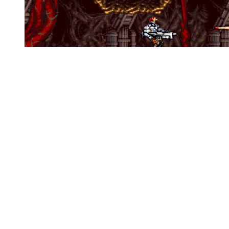
『魂斗羅ザ・ハードコア』トリビュートの
『Blazing Chrome』リリース時期決定！ 最新トレ
イラーも披露
前の画像
次の画像
この記事へ戻る