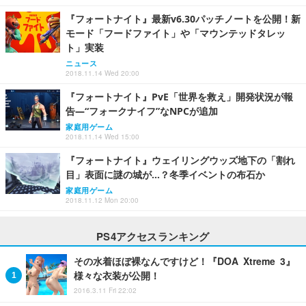
『フォートナイト』最新v6.30パッチノートを公開！新
モード「フードファイト」や「マウンテッドタレッ
ト」実装
ニュース
2018.11.14 Wed 20:00
『フォートナイト』PvE「世界を救え」開発状況が報
告―“フォークナイフ”なNPCが追加
家庭用ゲーム
2018.11.14 Wed 15:00
『フォートナイト』ウェイリングウッズ地下の「割れ
目」表面に謎の城が…？冬季イベントの布石か
家庭用ゲーム
2018.11.12 Mon 20:00
PS4アクセスランキング
その水着ほぼ裸なんですけど！『DOA Xtreme 3』
様々な衣装が公開！
2016.3.11 Fri 22:02