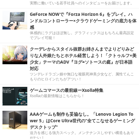
実際に働いている若手社員へのインタビューをお届けします。
GeForce NOWで『Forza Horizon 6』をプレイ。ハ
ンドルコントローラー×クラウドゲーミングの底力を体
感
体感的にラグはほぼ無し。グラフィックスはもちろん最高設定
でプレイ可能！
クーデレからスタイル抜群お姉さんまでよりどりみど
りな人外娘たちとホテル経営しよう！「クトゥルフ×美
少女」テーマのADV『ヨグ=ソトースの庭』が日本語
対応
ツンデレドラゴン娘や無口な複眼死神美少女など、属性てんこ
もりのヒロインたちがアツい！
ゲームコマースの最前線ーXsolla特集
Xsollaの最新情報はこちらから！
AAAゲームも制作も妥協なし。「Lenovo Legion To
wer 5」はCore Ultra世代の“全てこなせるゲーミング
デスクトップ”
迫力を感じる強力スペック。メンテナンスしやすい構造もあり
がたい！