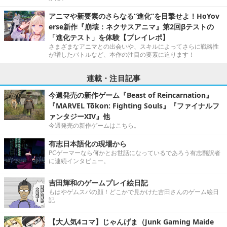
アニマや新要素のさらなる“進化”を目撃せよ！HoYov
erse新作『崩壊：ネクサスアニマ』第2回βテストの
「進化テスト」を体験【プレイレポ】
さまざまなアニマとの出会いや、スキルによってさらに戦略性
が増したバトルなど、本作の注目の要素に迫ります！
連載・注目記事
今週発売の新作ゲーム『Beast of Reincarnation』
『MARVEL Tōkon: Fighting Souls』『ファイナルフ
ァンタジーXIV』他
今週発売の新作ゲームはこちら。
有志日本語化の現場から
PCゲーマーなら何かとお世話になっているであろう有志翻訳者
に連続インタビュー。
吉田輝和のゲームプレイ絵日記
もはやゲムスパの顔！どこかで見かけた吉田さんのゲーム絵日
記
【大人気4コマ】じゃんげま（Junk Gaming Maide