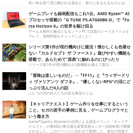
長い時を経て受け継がれる過去と、新たに生まれるものとは。
ゲームプレイも録画配信もこれ1台。AMD Ryzen™ AI
プロセッサ搭載の「G TUNE P5-A7G60BK-D」で『Fo
rza Horizon 6』の世界を駆け回る
ゲーム＆制作の拠点となるノートPCで話題のレースタイトルを
プレイ。放熱性能もチェックしました！
シリーズ第1作が現行機向けに復活！懐かしくも色褪せ
ない『カルドセプト ザ ファースト』遊びやすい機能も
搭載で、あらためて“原典”に触れるのにぴったり
シリーズ第1作が現行機向けの新機能を備えて復活！
「冒険は楽しいものだ」 ─『FF11』と『ウィザードリ
ィ ヴァリアンツ ダフネ』、"優しくないRPG"の沼にど
っぷり沈んだ4人の話
ふたつの沼の住人たちが語る奥深さとは。
【キャリアクエスト】ゲーム作りを仕事にするという
こと。セガの若手の事例に見る，ゲームプログラマと
いう働き方
Game*Sparkと4Gamerの合同による就活イベント「キャリア
クエスト」の第4回が東京都立産業貿易センター浜松町館で開催
されました。このイベントに合わせて取材した、各社の現場で