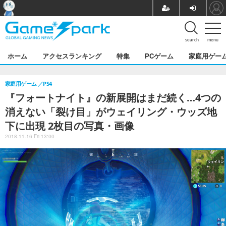
search
menu
ホーム
アクセスランキング
特集
PCゲーム
家庭用ゲー
家庭用ゲーム
PS4
『フォートナイト』の新展開はまだ続く…4つの
消えない「裂け目」がウェイリング・ウッズ地
下に出現 2枚目の写真・画像
2018.11.16 Fri 13:00