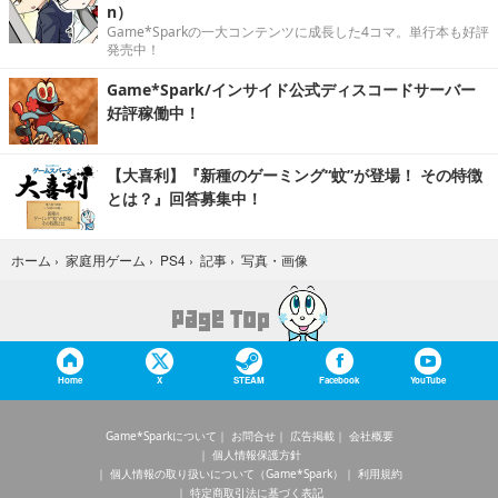
n）
Game*Sparkの一大コンテンツに成長した4コマ。単行本も好評
発売中！
Game*Spark/インサイド公式ディスコードサーバー
好評稼働中！
【大喜利】『新種のゲーミング“蚊”が登場！ その特徴
とは？』回答募集中！
写真・画像
ホーム
›
家庭用ゲーム
›
PS4
›
記事
›
Home
X
STEAM
Facebook
YouTube
Game*Sparkについて
お問合せ
広告掲載
会社概要
個人情報保護方針
個人情報の取り扱いについて（Game*Spark）
利用規約
特定商取引法に基づく表記