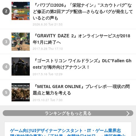
『パワプロ2026』「栄冠ナイン」“スカウトバグ”な
ど修正の第2回アプデ配信―さらなるバグが発生して
いるとの声も
2026.6.30 Tue 21:53
『GRAVITY DAZE 2』オンラインサービスが2018
年1月に終了へ
2017.9.28 Thu 17:10
『ゴーストリコン ワイルドランズ』DLC“Fallen Gh
osts”が海外向けアナウンス！
2017.5.16 Tue 12:29
『METAL GEAR ONLINE』プレイレポ──現状の問
題点と魅力を考える
2015.10.27 Tue 7:30
ランキングをもっと見る
ゲーム向けUIデザイナーアシスタント・IT・ゲーム業界志