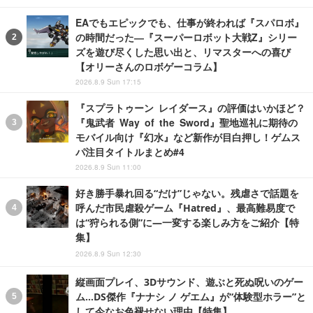
EAでもエピックでも、仕事が終われば『スパロボ』
の時間だった―『スーパーロボット大戦Z』シリー
ズを遊び尽くした思い出と、リマスターへの喜び
【オリーさんのロボゲーコラム】
2026.8.9 Sun 17:15
『スプラトゥーン レイダース』の評価はいかほど？
『鬼武者 Way of the Sword』聖地巡礼に期待の
モバイル向け『幻水』など新作が目白押し！ゲムス
パ注目タイトルまとめ#4
2026.8.9 Sun 11:00
好き勝手暴れ回る“だけ”じゃない。残虐さで話題を
呼んだ市民虐殺ゲーム『Hatred』、最高難易度で
は“狩られる側”に―一変する楽しみ方をご紹介【特
集】
2026.8.9 Sun 12:30
縦画面プレイ、3Dサウンド、遊ぶと死ぬ呪いのゲー
ム…DS傑作『ナナシ ノ ゲエム』が“体験型ホラー”と
して今なお色褪せない理由【特集】