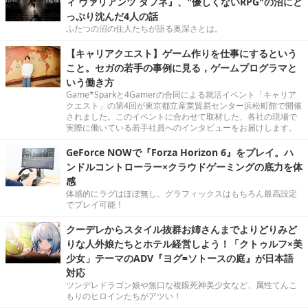
ィ ヴァリアンツ ダフネ』、"優しくないRPG"の沼にど
っぷり沈んだ4人の話
ふたつの沼の住人たちが語る奥深さとは。
【キャリアクエスト】ゲーム作りを仕事にするという
こと。セガの若手の事例に見る，ゲームプログラマと
いう働き方
Game*Sparkと4Gamerの合同による就活イベント「キャリア
クエスト」の第4回が東京都立産業貿易センター浜松町館で開催
されました。このイベントに合わせて取材した、各社の現場で
実際に働いている若手社員へのインタビューをお届けします。
GeForce NOWで『Forza Horizon 6』をプレイ。ハ
ンドルコントローラー×クラウドゲーミングの底力を体
感
体感的にラグはほぼ無し。グラフィックスはもちろん最高設定
でプレイ可能！
クーデレからスタイル抜群お姉さんまでよりどりみど
りな人外娘たちとホテル経営しよう！「クトゥルフ×美
少女」テーマのADV『ヨグ=ソトースの庭』が日本語
対応
ツンデレドラゴン娘や無口な複眼死神美少女など、属性てんこ
もりのヒロインたちがアツい！