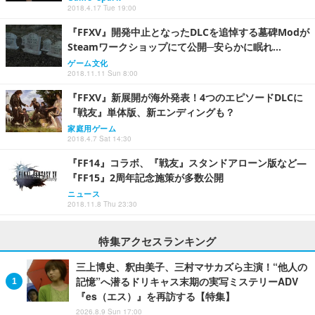
2018.4.17 Tue 19:00
『FFXV』開発中止となったDLCを追悼する墓碑Modが
Steamワークショップにて公開─安らかに眠れ…
ゲーム文化
2018.11.11 Sun 8:00
『FFXV』新展開が海外発表！4つのエピソードDLCに
『戦友』単体版、新エンディングも？
家庭用ゲーム
2018.4.7 Sat 14:30
『FF14』コラボ、『戦友』スタンドアローン版など―
『FF15』2周年記念施策が多数公開
ニュース
2018.11.8 Thu 23:30
特集アクセスランキング
三上博史、釈由美子、三村マサカズら主演！“他人の
記憶”へ潜るドリキャス末期の実写ミステリーADV
『es（エス）』を再訪する【特集】
2026.8.9 Sun 17:00