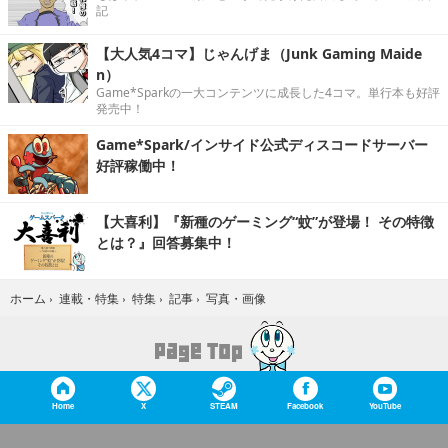
記
【大人気4コマ】じゃんげま（Junk Gaming Maide
n）
Game*Sparkの一大コンテンツに成長した4コマ。単行本も好評
発売中！
Game*Spark/インサイド公式ディスコードサーバー
好評稼働中！
【大喜利】『新種のゲーミング“蚊”が登場！ その特徴
とは？』回答募集中！
写真・画像
ホーム
›
連載・特集
›
特集
›
記事
›
Home
X
STEAM
Facebook
YouTube