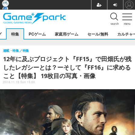
search
menu
グ
特集
PCゲーム
家庭用ゲーム
セール/無料
カルチャ
連載・特集
特集
12年に及ぶプロジェクト『FF15』で田畑氏が残
したレガシーとは？ーそして『FF16』に求める
こと【特集】 19枚目の写真・画像
2018.11.18 Sun 15:00