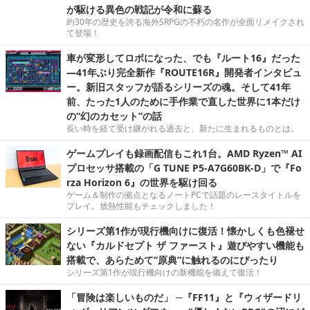
が駆ける異色の戦記が令和に蘇る
約30年の歴史を誇る海外SRPGの不朽の名作が全面リメイクされ
て登場！
車が変形してロボになった、でも『ルート16』だった
―41年ぶり完全新作『ROUTE16R』開発者インタビュ
ー。新旧スタッフが語るシリーズの魂。そして41年
前、たった1人のために手作業で直した世界に1本だけ
の“幻のカセット”の話
長い時を経て受け継がれる過去と、新たに生まれるものとは。
ゲームプレイも録画配信もこれ1台。AMD Ryzen™ AI
プロセッサ搭載の「G TUNE P5-A7G60BK-D」で『Fo
rza Horizon 6』の世界を駆け回る
ゲーム＆制作の拠点となるノートPCで話題のレースタイトルを
プレイ。放熱性能もチェックしました！
シリーズ第1作が現行機向けに復活！懐かしくも色褪せ
ない『カルドセプト ザ ファースト』遊びやすい機能も
搭載で、あらためて“原典”に触れるのにぴったり
シリーズ第1作が現行機向けの新機能を備えて復活！
「冒険は楽しいものだ」 ─『FF11』と『ウィザードリ