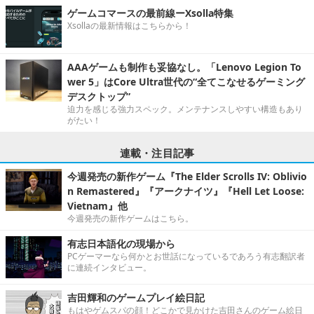
ゲームコマースの最前線ーXsolla特集
Xsollaの最新情報はこちらから！
AAAゲームも制作も妥協なし。「Lenovo Legion To
wer 5」はCore Ultra世代の“全てこなせるゲーミング
デスクトップ”
迫力を感じる強力スペック。メンテナンスしやすい構造もあり
がたい！
連載・注目記事
今週発売の新作ゲーム『The Elder Scrolls IV: Oblivio
n Remastered』『アークナイツ』『Hell Let Loose:
Vietnam』他
今週発売の新作ゲームはこちら。
有志日本語化の現場から
PCゲーマーなら何かとお世話になっているであろう有志翻訳者
に連続インタビュー。
吉田輝和のゲームプレイ絵日記
もはやゲムスパの顔！どこかで見かけた吉田さんのゲーム絵日