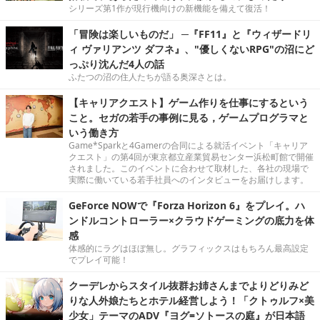
シリーズ第1作が現行機向けの新機能を備えて復活！
「冒険は楽しいものだ」 ─『FF11』と『ウィザードリ
ィ ヴァリアンツ ダフネ』、"優しくないRPG"の沼にど
っぷり沈んだ4人の話
ふたつの沼の住人たちが語る奥深さとは。
【キャリアクエスト】ゲーム作りを仕事にするという
こと。セガの若手の事例に見る，ゲームプログラマと
いう働き方
Game*Sparkと4Gamerの合同による就活イベント「キャリア
クエスト」の第4回が東京都立産業貿易センター浜松町館で開催
されました。このイベントに合わせて取材した、各社の現場で
実際に働いている若手社員へのインタビューをお届けします。
GeForce NOWで『Forza Horizon 6』をプレイ。ハ
ンドルコントローラー×クラウドゲーミングの底力を体
感
体感的にラグはほぼ無し。グラフィックスはもちろん最高設定
でプレイ可能！
クーデレからスタイル抜群お姉さんまでよりどりみど
りな人外娘たちとホテル経営しよう！「クトゥルフ×美
少女」テーマのADV『ヨグ=ソトースの庭』が日本語