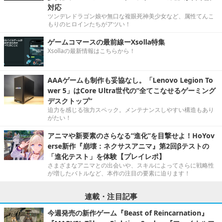
対応
ツンデレドラゴン娘や無口な複眼死神美少女など、属性てんこ
もりのヒロインたちがアツい！
ゲームコマースの最前線ーXsolla特集
Xsollaの最新情報はこちらから！
AAAゲームも制作も妥協なし。「Lenovo Legion To
wer 5」はCore Ultra世代の“全てこなせるゲーミング
デスクトップ”
迫力を感じる強力スペック。メンテナンスしやすい構造もあり
がたい！
アニマや新要素のさらなる“進化”を目撃せよ！HoYov
erse新作『崩壊：ネクサスアニマ』第2回βテストの
「進化テスト」を体験【プレイレポ】
さまざまなアニマとの出会いや、スキルによってさらに戦略性
が増したバトルなど、本作の注目の要素に迫ります！
連載・注目記事
今週発売の新作ゲーム『Beast of Reincarnation』