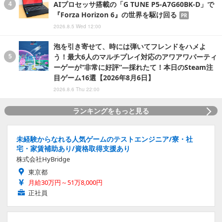
AIプロセッサ搭載の「G TUNE P5-A7G60BK-D」で
『Forza Horizon 6』の世界を駆け回る
PR
2026.8.5 Wed 12:00
泡を引き寄せて、時には弾いてフレンドをハメよ
う！最大6人のマルチプレイ対応のアワアワパーティ
ーゲーが“非常に好評”―採れたて！本日のSteam注
目ゲーム16選【2026年8月6日】
2026.8.6 Thu 22:00
ランキングをもっと見る
未経験からなれる人気ゲームのテストエンジニア/寮・社
宅・家賃補助あり/資格取得支援あり
株式会社HyBridge
東京都
月給30万円～51万8,000円
正社員