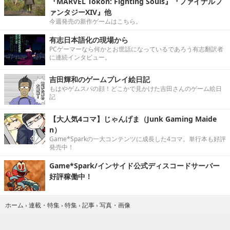
『MARVEL Tōkon: Fighting Souls』『ファイナルフ
ァンタジーXIV』他
今週発売の新作ゲームはこちら。
有志日本語化の現場から
PCゲーマーなら何かとお世話になっているであろう有志翻訳者
に連続インタビュー。
吉田輝和のゲームプレイ絵日記
もはやゲムスパの顔！どこかで見かけた吉田さんのゲーム絵日
記
【大人気4コマ】じゃんげま（Junk Gaming Maide
n）
Game*Sparkの一大コンテンツに成長した4コマ。単行本も好評
発売中！
Game*Spark/インサイド公式ディスコードサーバー
好評稼働中！
ホーム
›
連載・特集
›
特集
›
記事
›
写真・画像