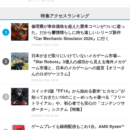
2017.1.7 Sat 12:00
特集アクセスランキング
修理費が車体価格を超えた愛車コペンがついに逝っ
た。だから鬱憤晴らしに待ち遠しいシリーズ新作
『Car Mechanic Simulator 2026』に行く
2026.8.2 Sun 12:00
日本がまだ取りにいけていないメカゲーム市場―
『War Robots』3億人の成功から見える海外メカゲ
ーム市場と、日本のメカゲームへの提言【オリーさ
んのロボゲーコラム】
2026.8.2 Sun 18:45
スイッチ2版『FF14』から始める新米“ヒカセン”が
知っておきたい10のこと―めっちゃ遊べる「フリー
トライアル」や、初心者でも安心の「コンテンツサ
ポーター」システム【特集】
2026.8.4 Tue 22:20
ゲームプレイも録画配信もこれ1台。AMD Ryzen™