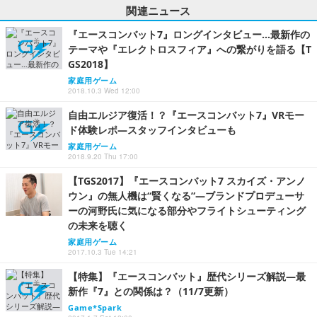
関連ニュース
『エースコンバット7』ロングインタビュー…最新作の
テーマや『エレクトロスフィア』への繋がりを語る【T
GS2018】
家庭用ゲーム
2018.10.3 Wed 12:00
自由エルジア復活！？『エースコンバット7』VRモー
ド体験レポ―スタッフインタビューも
家庭用ゲーム
2018.9.20 Thu 17:00
【TGS2017】『エースコンバット7 スカイズ・アンノ
ウン』の無人機は“賢くなる”―ブランドプロデューサ
ーの河野氏に気になる部分やフライトシューティング
の未来を聴く
家庭用ゲーム
2017.10.3 Tue 14:21
【特集】『エースコンバット』歴代シリーズ解説―最
新作『7』との関係は？（11/7更新）
Game*Spark