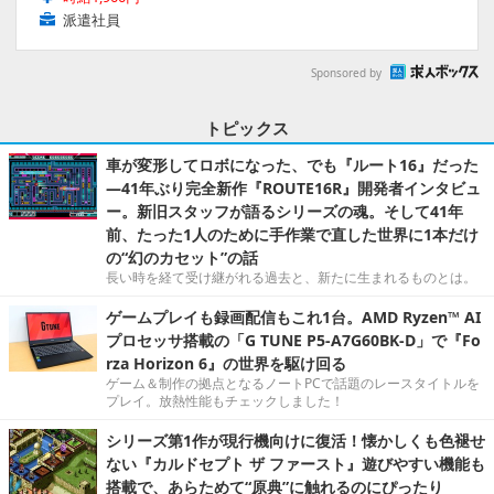
派遣社員
Sponsored by
トピックス
車が変形してロボになった、でも『ルート16』だった
―41年ぶり完全新作『ROUTE16R』開発者インタビュ
ー。新旧スタッフが語るシリーズの魂。そして41年
前、たった1人のために手作業で直した世界に1本だけ
の“幻のカセット”の話
長い時を経て受け継がれる過去と、新たに生まれるものとは。
ゲームプレイも録画配信もこれ1台。AMD Ryzen™ AI
プロセッサ搭載の「G TUNE P5-A7G60BK-D」で『Fo
rza Horizon 6』の世界を駆け回る
ゲーム＆制作の拠点となるノートPCで話題のレースタイトルを
プレイ。放熱性能もチェックしました！
シリーズ第1作が現行機向けに復活！懐かしくも色褪せ
ない『カルドセプト ザ ファースト』遊びやすい機能も
搭載で、あらためて“原典”に触れるのにぴったり