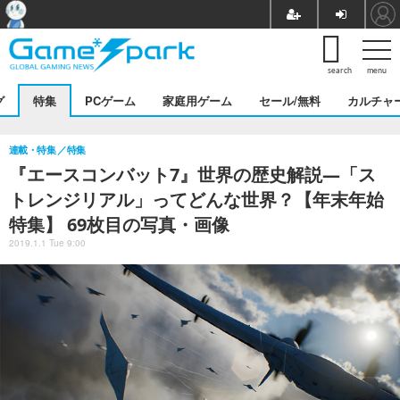
search
menu
グ
特集
PCゲーム
家庭用ゲーム
セール/無料
カルチャ
連載・特集
特集
『エースコンバット7』世界の歴史解説―「ス
トレンジリアル」ってどんな世界？【年末年始
特集】 69枚目の写真・画像
2019.1.1 Tue 9:00