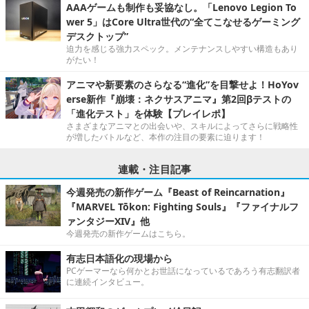
AAAゲームも制作も妥協なし。「Lenovo Legion To
wer 5」はCore Ultra世代の“全てこなせるゲーミング
デスクトップ”
迫力を感じる強力スペック。メンテナンスしやすい構造もあり
がたい！
アニマや新要素のさらなる“進化”を目撃せよ！HoYov
erse新作『崩壊：ネクサスアニマ』第2回βテストの
「進化テスト」を体験【プレイレポ】
さまざまなアニマとの出会いや、スキルによってさらに戦略性
が増したバトルなど、本作の注目の要素に迫ります！
連載・注目記事
今週発売の新作ゲーム『Beast of Reincarnation』
『MARVEL Tōkon: Fighting Souls』『ファイナルフ
ァンタジーXIV』他
今週発売の新作ゲームはこちら。
有志日本語化の現場から
PCゲーマーなら何かとお世話になっているであろう有志翻訳者
に連続インタビュー。