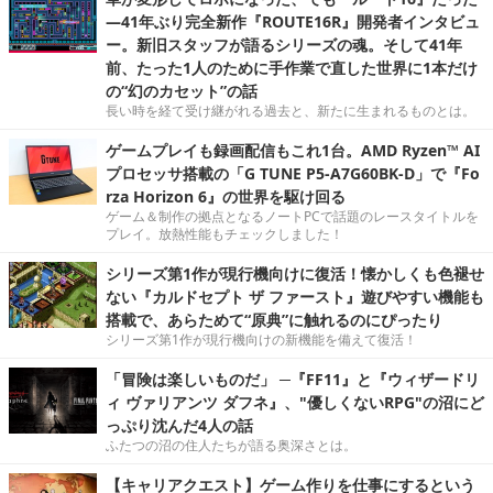
―41年ぶり完全新作『ROUTE16R』開発者インタビュ
ー。新旧スタッフが語るシリーズの魂。そして41年
前、たった1人のために手作業で直した世界に1本だけ
の“幻のカセット”の話
長い時を経て受け継がれる過去と、新たに生まれるものとは。
ゲームプレイも録画配信もこれ1台。AMD Ryzen™ AI
プロセッサ搭載の「G TUNE P5-A7G60BK-D」で『Fo
rza Horizon 6』の世界を駆け回る
ゲーム＆制作の拠点となるノートPCで話題のレースタイトルを
プレイ。放熱性能もチェックしました！
シリーズ第1作が現行機向けに復活！懐かしくも色褪せ
ない『カルドセプト ザ ファースト』遊びやすい機能も
搭載で、あらためて“原典”に触れるのにぴったり
シリーズ第1作が現行機向けの新機能を備えて復活！
「冒険は楽しいものだ」 ─『FF11』と『ウィザードリ
ィ ヴァリアンツ ダフネ』、"優しくないRPG"の沼にど
っぷり沈んだ4人の話
ふたつの沼の住人たちが語る奥深さとは。
【キャリアクエスト】ゲーム作りを仕事にするという