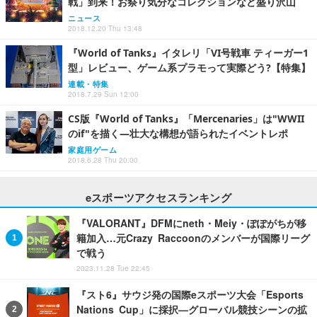
戦」到来！お祭り気分なコレクションなど盛り沢山
ニュース
2018.12.20 Thu 13:48
『World of Tanks』イタレリ「VI号戦車 ティーガー1
型」レビュー、ゲーム系プラモって実際どう?【特集】
連載・特集
2018.7.29 Sun 12:00
CS版『World of Tanks』「Mercenaries」は"WWII
のif"を描く―壮大な構想が語られたイベントレポ
家庭用ゲーム
2018.6.28 Thu 20:00
eスポーツアクセスランキング
『VALORANT』DFMにneth・Meiy・ぽぽがちが移
籍加入…元Crazy Raccoonのメンバーが国際リーグ
で戦う
2023.11.28 Tue 22:45
『スト6』サウジ発の国際eスポーツ大会「Esports
Nations Cup」に採択—グローバル競技シーンの拡