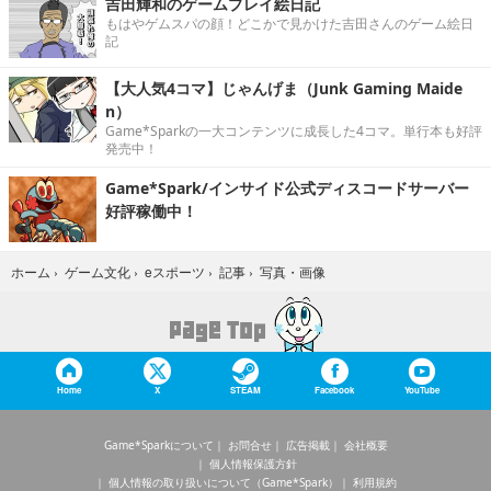
吉田輝和のゲームプレイ絵日記
もはやゲムスパの顔！どこかで見かけた吉田さんのゲーム絵日
記
【大人気4コマ】じゃんげま（Junk Gaming Maide
n）
Game*Sparkの一大コンテンツに成長した4コマ。単行本も好評
発売中！
Game*Spark/インサイド公式ディスコードサーバー
好評稼働中！
写真・画像
ホーム
›
ゲーム文化
›
eスポーツ
›
記事
›
Home
X
STEAM
Facebook
YouTube
Game*Sparkについて
お問合せ
広告掲載
会社概要
個人情報保護方針
個人情報の取り扱いについて（Game*Spark）
利用規約