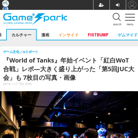
search
menu
料
カルチャー
漫画
インサイド
FISTBUMP
ゲムマイド
ゲーム文化
eスポーツ
『World of Tanks』年始イベント「紅白WoT
合戦」レポ―大きく盛り上がった「第5回JUC大
会」も 7枚目の写真・画像
2019.1.17 Thu 9:00