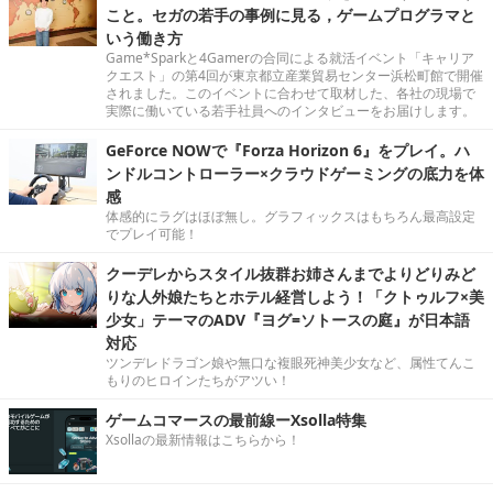
こと。セガの若手の事例に見る，ゲームプログラマと
いう働き方
Game*Sparkと4Gamerの合同による就活イベント「キャリア
クエスト」の第4回が東京都立産業貿易センター浜松町館で開催
されました。このイベントに合わせて取材した、各社の現場で
実際に働いている若手社員へのインタビューをお届けします。
GeForce NOWで『Forza Horizon 6』をプレイ。ハ
ンドルコントローラー×クラウドゲーミングの底力を体
感
体感的にラグはほぼ無し。グラフィックスはもちろん最高設定
でプレイ可能！
クーデレからスタイル抜群お姉さんまでよりどりみど
りな人外娘たちとホテル経営しよう！「クトゥルフ×美
少女」テーマのADV『ヨグ=ソトースの庭』が日本語
対応
ツンデレドラゴン娘や無口な複眼死神美少女など、属性てんこ
もりのヒロインたちがアツい！
ゲームコマースの最前線ーXsolla特集
Xsollaの最新情報はこちらから！