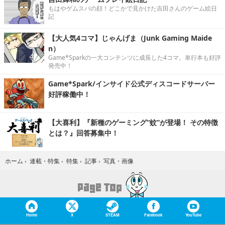
もはやゲムスパの顔！どこかで見かけた吉田さんのゲーム絵日
記
【大人気4コマ】じゃんげま（Junk Gaming Maide
n）
Game*Sparkの一大コンテンツに成長した4コマ。単行本も好評
発売中！
Game*Spark/インサイド公式ディスコードサーバー
好評稼働中！
【大喜利】『新種のゲーミング“蚊”が登場！ その特徴
とは？』回答募集中！
写真・画像
ホーム
›
連載・特集
›
特集
›
記事
›
Home
X
STEAM
Facebook
YouTube