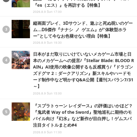
『es（エス）』を再訪する【特集】
2026.8.9 Sun 17:00
縦画面プレイ、3Dサウンド、遊ぶと死ぬ呪いのゲー
ム…DS傑作『ナナシ ノ ゲエム』が“体験型ホラ
ー”として今なお色褪せない理由【特集】
2026.8.9 Sun 19:30
日本がまだ取りにいけていないメカゲーム市場と日
本のメカゲームへの提言/『Stellar Blade: BLOOD R
AIN』AI使用の映像公開するも反感買う/『ドラゴン
ズドグマ 2：ダークアリズン』新スキルやハードモ
ード制作中など明かすQ&A公開【週刊スパラン7/31
～】
2026.8.9 Sun 15:00
『スプラトゥーン レイダース』の評価はいかほど？
『鬼武者 Way of the Sword』聖地巡礼に期待のモ
バイル向け『幻水』など新作が目白押し！ゲムスパ
注目タイトルまとめ#4
2026.8.9 Sun 11:00