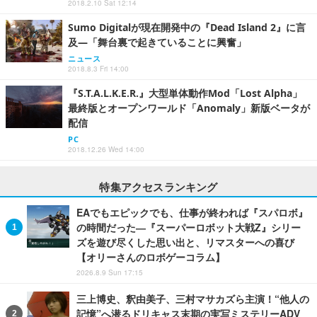
2018.2.10 Sat 12:14
Sumo Digitalが現在開発中の『Dead Island 2』に言
及―「舞台裏で起きていることに興奮」
ニュース
2018.8.3 Fri 14:00
『S.T.A.L.K.E.R.』大型単体動作Mod「Lost Alpha」
最終版とオープンワールド「Anomaly」新版ベータが
配信
PC
2018.12.26 Wed 14:00
特集アクセスランキング
EAでもエピックでも、仕事が終われば『スパロボ』
の時間だった―『スーパーロボット大戦Z』シリー
ズを遊び尽くした思い出と、リマスターへの喜び
【オリーさんのロボゲーコラム】
2026.8.9 Sun 17:15
三上博史、釈由美子、三村マサカズら主演！“他人の
記憶”へ潜るドリキャス末期の実写ミステリーADV