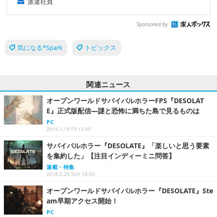
派遣社員
Sponsored by
気になる*Spark
トピックス
関連ニュース
オープンワールドサバイバルホラーFPS『DESOLAT
E』正式版配信―謎と恐怖に満ちた島で見るものは
PC
2019.1.18 Fri 12:45
サバイバルホラー『DESOLATE』「楽しいと思う要素
を集約した」【注目インディーミニ問答】
連載・特集
2018.2.25 Sun 18:00
オープンワールドサバイバルホラー『DESOLATE』Ste
am早期アクセス開始！
PC