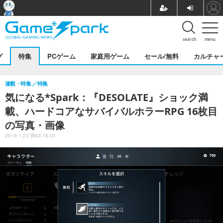
search
menu
グ
特集
PCゲーム
家庭用ゲーム
セール/無料
カルチャ
連載・特集
特集
気になる*Spark：『DESOLATE』ショック満
載、ハードコアなサバイバルホラーRPG 16枚目
の写真・画像
2019.1.23 Wed 18:00