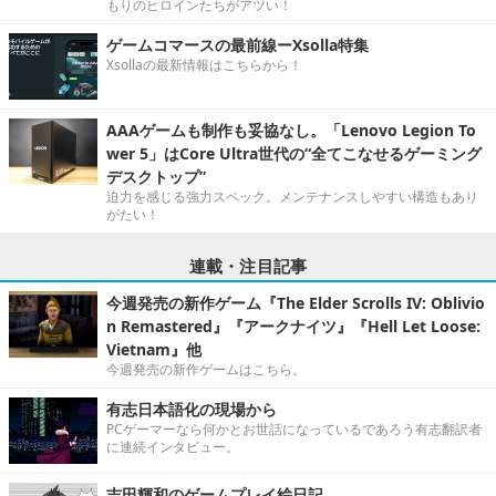
もりのヒロインたちがアツい！
ゲームコマースの最前線ーXsolla特集
Xsollaの最新情報はこちらから！
AAAゲームも制作も妥協なし。「Lenovo Legion To
wer 5」はCore Ultra世代の“全てこなせるゲーミング
デスクトップ”
迫力を感じる強力スペック。メンテナンスしやすい構造もあり
がたい！
連載・注目記事
今週発売の新作ゲーム『The Elder Scrolls IV: Oblivio
n Remastered』『アークナイツ』『Hell Let Loose:
Vietnam』他
今週発売の新作ゲームはこちら。
有志日本語化の現場から
PCゲーマーなら何かとお世話になっているであろう有志翻訳者
に連続インタビュー。
吉田輝和のゲームプレイ絵日記