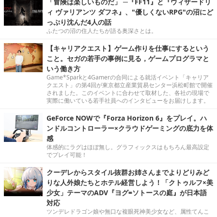
「冒険は楽しいものだ」 ─『FF11』と『ウィザードリ
ィ ヴァリアンツ ダフネ』、"優しくないRPG"の沼にど
っぷり沈んだ4人の話
ふたつの沼の住人たちが語る奥深さとは。
【キャリアクエスト】ゲーム作りを仕事にするという
こと。セガの若手の事例に見る，ゲームプログラマと
いう働き方
Game*Sparkと4Gamerの合同による就活イベント「キャリア
クエスト」の第4回が東京都立産業貿易センター浜松町館で開催
されました。このイベントに合わせて取材した、各社の現場で
実際に働いている若手社員へのインタビューをお届けします。
GeForce NOWで『Forza Horizon 6』をプレイ。ハ
ンドルコントローラー×クラウドゲーミングの底力を体
感
体感的にラグはほぼ無し。グラフィックスはもちろん最高設定
でプレイ可能！
クーデレからスタイル抜群お姉さんまでよりどりみど
りな人外娘たちとホテル経営しよう！「クトゥルフ×美
少女」テーマのADV『ヨグ=ソトースの庭』が日本語
対応
ツンデレドラゴン娘や無口な複眼死神美少女など、属性てんこ