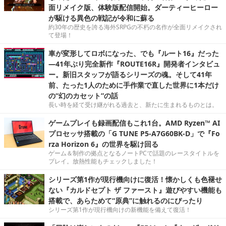
面リメイク版、体験版配信開始。ダーティーヒーロー
が駆ける異色の戦記が令和に蘇る
約30年の歴史を誇る海外SRPGの不朽の名作が全面リメイクされ
て登場！
車が変形してロボになった、でも『ルート16』だった
―41年ぶり完全新作『ROUTE16R』開発者インタビュ
ー。新旧スタッフが語るシリーズの魂。そして41年
前、たった1人のために手作業で直した世界に1本だけ
の“幻のカセット”の話
長い時を経て受け継がれる過去と、新たに生まれるものとは。
ゲームプレイも録画配信もこれ1台。AMD Ryzen™ AI
プロセッサ搭載の「G TUNE P5-A7G60BK-D」で『Fo
rza Horizon 6』の世界を駆け回る
ゲーム＆制作の拠点となるノートPCで話題のレースタイトルを
プレイ。放熱性能もチェックしました！
シリーズ第1作が現行機向けに復活！懐かしくも色褪せ
ない『カルドセプト ザ ファースト』遊びやすい機能も
搭載で、あらためて“原典”に触れるのにぴったり
シリーズ第1作が現行機向けの新機能を備えて復活！