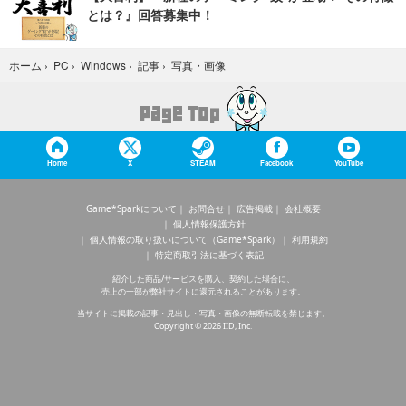
とは？』回答募集中！
写真・画像
ホーム
›
PC
›
Windows
›
記事
›
Home
X
STEAM
Facebook
YouTube
Game*Sparkについて
お問合せ
広告掲載
会社概要
個人情報保護方針
個人情報の取り扱いについて（Game*Spark）
利用規約
特定商取引法に基づく表記
紹介した商品/サービスを購入、契約した場合に、
売上の一部が弊社サイトに還元されることがあります。
当サイトに掲載の記事・見出し・写真・画像の無断転載を禁じます。
Copyright © 2026 IID, Inc.