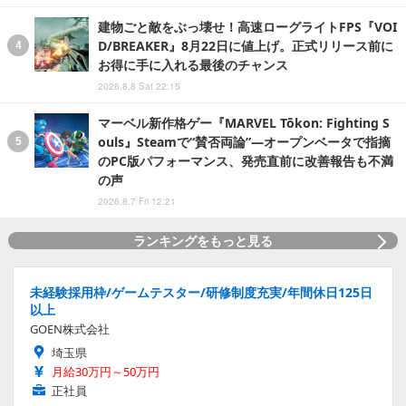
建物ごと敵をぶっ壊せ！高速ローグライトFPS『VOI
D/BREAKER』8月22日に値上げ。正式リリース前に
お得に手に入れる最後のチャンス
2026.8.8 Sat 22:15
マーベル新作格ゲー『MARVEL Tōkon: Fighting S
ouls』Steamで“賛否両論”―オープンベータで指摘
のPC版パフォーマンス、発売直前に改善報告も不満
の声
2026.8.7 Fri 12:21
ランキングをもっと見る
未経験採用枠/ゲームテスター/研修制度充実/年間休日125日
以上
GOEN株式会社
埼玉県
月給30万円～50万円
正社員