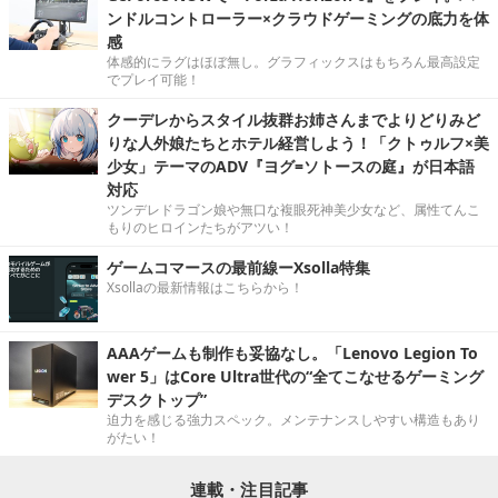
ンドルコントローラー×クラウドゲーミングの底力を体
感
体感的にラグはほぼ無し。グラフィックスはもちろん最高設定
でプレイ可能！
クーデレからスタイル抜群お姉さんまでよりどりみど
りな人外娘たちとホテル経営しよう！「クトゥルフ×美
少女」テーマのADV『ヨグ=ソトースの庭』が日本語
対応
ツンデレドラゴン娘や無口な複眼死神美少女など、属性てんこ
もりのヒロインたちがアツい！
ゲームコマースの最前線ーXsolla特集
Xsollaの最新情報はこちらから！
AAAゲームも制作も妥協なし。「Lenovo Legion To
wer 5」はCore Ultra世代の“全てこなせるゲーミング
デスクトップ”
迫力を感じる強力スペック。メンテナンスしやすい構造もあり
がたい！
連載・注目記事