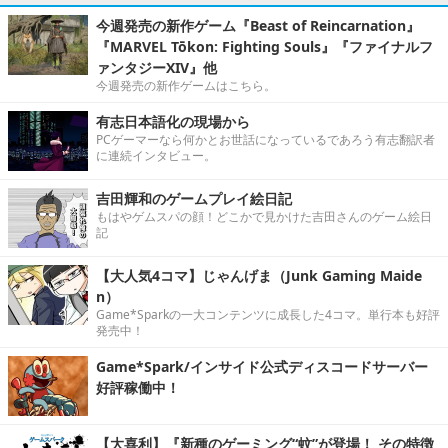
今週発売の新作ゲーム『Beast of Reincarnation』
『MARVEL Tōkon: Fighting Souls』『ファイナルフ
ァンタジーXIV』他
今週発売の新作ゲームはこちら。
有志日本語化の現場から
PCゲーマーなら何かとお世話になっているであろう有志翻訳者
に連続インタビュー。
吉田輝和のゲームプレイ絵日記
もはやゲムスパの顔！どこかで見かけた吉田さんのゲーム絵日
記
【大人気4コマ】じゃんげま（Junk Gaming Maide
n）
Game*Sparkの一大コンテンツに成長した4コマ。単行本も好評
発売中！
Game*Spark/インサイド公式ディスコードサーバー
好評稼働中！
【大喜利】『新種のゲーミング“蚊”が登場！ その特徴