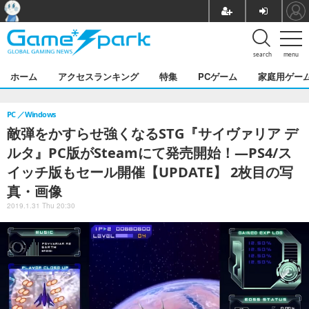
search
menu
ホーム
アクセスランキング
特集
PCゲーム
家庭用ゲー
PC
Windows
敵弾をかすらせ強くなるSTG『サイヴァリア デ
ルタ』PC版がSteamにて発売開始！―PS4/ス
イッチ版もセール開催【UPDATE】 2枚目の写
真・画像
2019.1.31 Thu 20:30