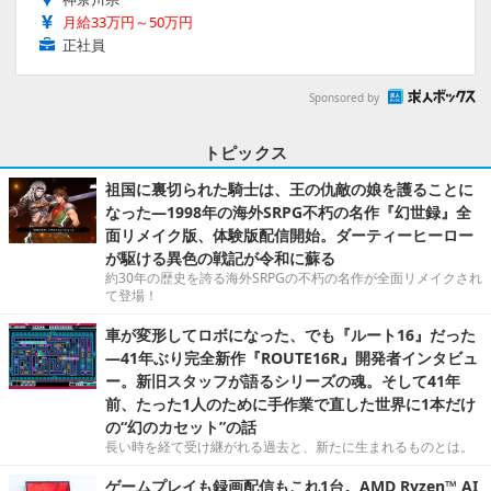
月給33万円～50万円
正社員
Sponsored by
トピックス
祖国に裏切られた騎士は、王の仇敵の娘を護ることに
なった―1998年の海外SRPG不朽の名作『幻世録』全
面リメイク版、体験版配信開始。ダーティーヒーロー
が駆ける異色の戦記が令和に蘇る
約30年の歴史を誇る海外SRPGの不朽の名作が全面リメイクされ
て登場！
車が変形してロボになった、でも『ルート16』だった
―41年ぶり完全新作『ROUTE16R』開発者インタビュ
ー。新旧スタッフが語るシリーズの魂。そして41年
前、たった1人のために手作業で直した世界に1本だけ
の“幻のカセット”の話
長い時を経て受け継がれる過去と、新たに生まれるものとは。
ゲームプレイも録画配信もこれ1台。AMD Ryzen™ AI