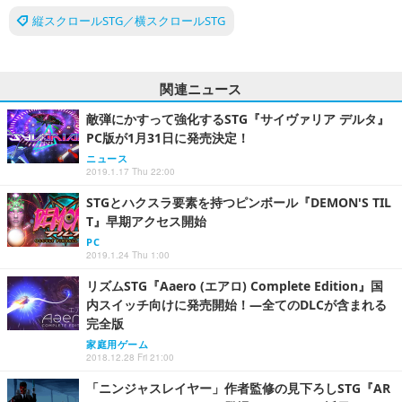
縦スクロールSTG／横スクロールSTG
関連ニュース
敵弾にかすって強化するSTG『サイヴァリア デルタ』
PC版が1月31日に発売決定！
ニュース
2019.1.17 Thu 22:00
STGとハクスラ要素を持つピンボール『DEMON'S TIL
T』早期アクセス開始
PC
2019.1.24 Thu 1:00
リズムSTG『Aaero (エアロ) Complete Edition』国
内スイッチ向けに発売開始！―全てのDLCが含まれる
完全版
家庭用ゲーム
2018.12.28 Fri 21:00
「ニンジャスレイヤー」作者監修の見下ろしSTG『AR