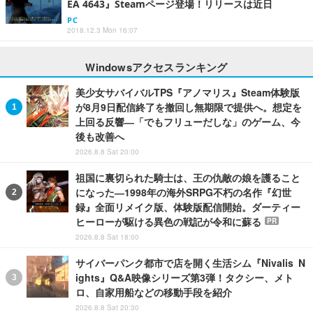
EA 4643』Steamページ登場！リリースは近日
PC
2018.12.3 Mon 16:07
Windowsアクセスランキング
美少女サバイバルTPS『アノマリス』Steam体験版
が8月9日配信終了を撤回し無期限で提供へ。想定を
上回る反響―「でもフリューだしな」のゲーム、今
後も改善へ
2026.8.8 Sat 20:00
祖国に裏切られた騎士は、王の仇敵の娘を護ること
になった―1998年の海外SRPG不朽の名作『幻世
録』全面リメイク版、体験版配信開始。ダーティー
ヒーローが駆ける異色の戦記が令和に蘇る
PR
2026.8.8 Sat 18:00
サイバーパンク都市で店を開く生活シム『Nivalis N
ights』Q&A映像シリーズ第3弾！タクシー、メト
ロ、自家用船などの移動手段を紹介
2026.8.8 Sat 20:30