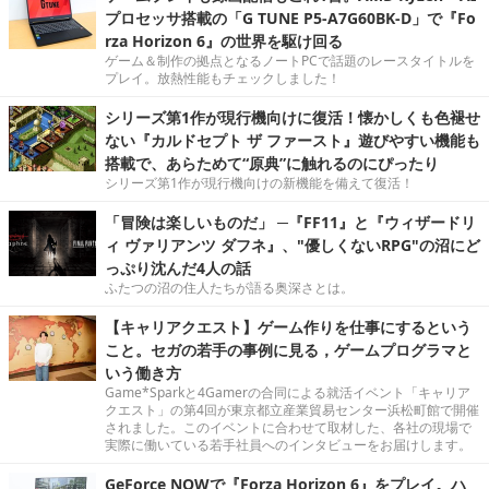
プロセッサ搭載の「G TUNE P5-A7G60BK-D」で『Fo
rza Horizon 6』の世界を駆け回る
ゲーム＆制作の拠点となるノートPCで話題のレースタイトルを
プレイ。放熱性能もチェックしました！
シリーズ第1作が現行機向けに復活！懐かしくも色褪せ
ない『カルドセプト ザ ファースト』遊びやすい機能も
搭載で、あらためて“原典”に触れるのにぴったり
シリーズ第1作が現行機向けの新機能を備えて復活！
「冒険は楽しいものだ」 ─『FF11』と『ウィザードリ
ィ ヴァリアンツ ダフネ』、"優しくないRPG"の沼にど
っぷり沈んだ4人の話
ふたつの沼の住人たちが語る奥深さとは。
【キャリアクエスト】ゲーム作りを仕事にするという
こと。セガの若手の事例に見る，ゲームプログラマと
いう働き方
Game*Sparkと4Gamerの合同による就活イベント「キャリア
クエスト」の第4回が東京都立産業貿易センター浜松町館で開催
されました。このイベントに合わせて取材した、各社の現場で
実際に働いている若手社員へのインタビューをお届けします。
GeForce NOWで『Forza Horizon 6』をプレイ。ハ