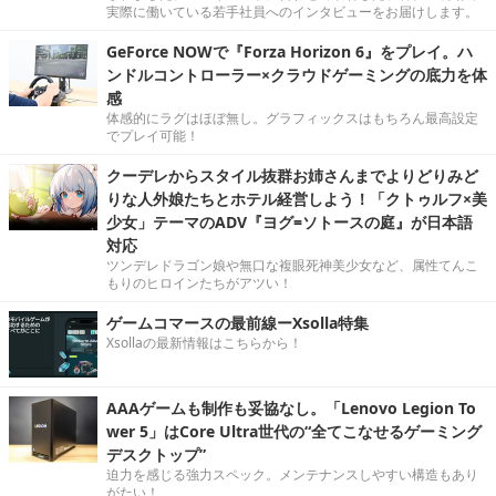
実際に働いている若手社員へのインタビューをお届けします。
GeForce NOWで『Forza Horizon 6』をプレイ。ハ
ンドルコントローラー×クラウドゲーミングの底力を体
感
体感的にラグはほぼ無し。グラフィックスはもちろん最高設定
でプレイ可能！
クーデレからスタイル抜群お姉さんまでよりどりみど
りな人外娘たちとホテル経営しよう！「クトゥルフ×美
少女」テーマのADV『ヨグ=ソトースの庭』が日本語
対応
ツンデレドラゴン娘や無口な複眼死神美少女など、属性てんこ
もりのヒロインたちがアツい！
ゲームコマースの最前線ーXsolla特集
Xsollaの最新情報はこちらから！
AAAゲームも制作も妥協なし。「Lenovo Legion To
wer 5」はCore Ultra世代の“全てこなせるゲーミング
デスクトップ”
迫力を感じる強力スペック。メンテナンスしやすい構造もあり
がたい！