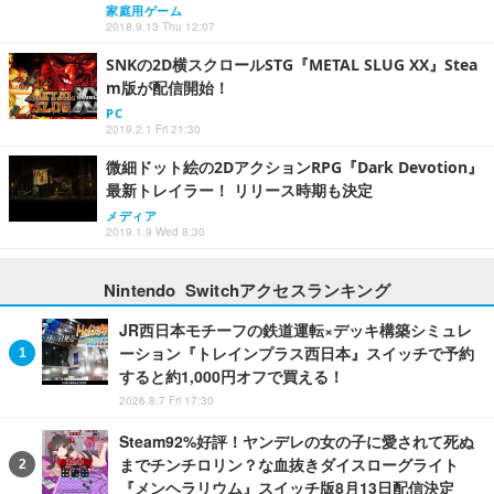
家庭用ゲーム
2018.9.13 Thu 12:07
SNKの2D横スクロールSTG『METAL SLUG XX』Stea
m版が配信開始！
PC
2019.2.1 Fri 21:30
微細ドット絵の2DアクションRPG『Dark Devotion』
最新トレイラー！ リリース時期も決定
メディア
2019.1.9 Wed 8:30
Nintendo Switchアクセスランキング
JR西日本モチーフの鉄道運転×デッキ構築シミュレ
ーション『トレインプラス西日本』スイッチで予約
すると約1,000円オフで買える！
2026.8.7 Fri 17:30
Steam92%好評！ヤンデレの女の子に愛されて死ぬ
までチンチロリン？な血抜きダイスローグライト
『メンヘラリウム』スイッチ版8月13日配信決定