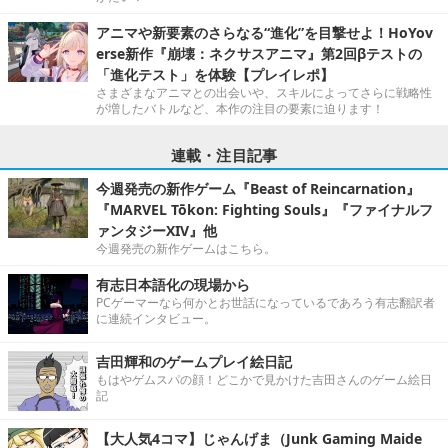
アニマや新要素のさらなる“進化”を目撃せよ！HoYov
erse新作『崩壊：ネクサスアニマ』第2回βテストの
「進化テスト」を体験【プレイレポ】
さまざまなアニマとの出会いや、スキルによってさらに戦略性
が増したバトルなど、本作の注目の要素に迫ります！
連載・注目記事
今週発売の新作ゲーム『Beast of Reincarnation』
『MARVEL Tōkon: Fighting Souls』『ファイナルフ
ァンタジーXIV』他
今週発売の新作ゲームはこちら。
有志日本語化の現場から
PCゲーマーなら何かとお世話になっているであろう有志翻訳者
に連続インタビュー。
吉田輝和のゲームプレイ絵日記
もはやゲムスパの顔！どこかで見かけた吉田さんのゲーム絵日
記
【大人気4コマ】じゃんげま（Junk Gaming Maide