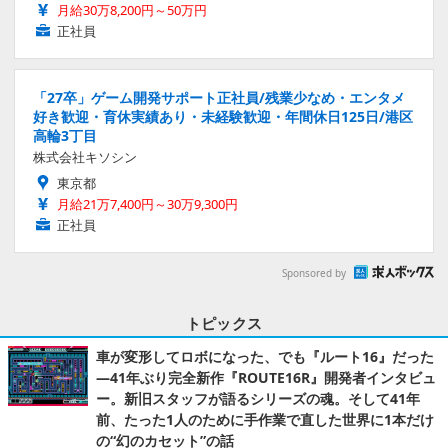
月給30万8,200円～50万円
正社員
「27卒」ゲーム開発サポート正社員/残業少なめ・エンタメ
好き歓迎・育休実績あり・未経験歓迎・年間休日125日/港区
高輪3丁目
株式会社キソシン
東京都
月給21万7,400円～30万9,300円
正社員
Sponsored by
トピックス
車が変形してロボになった、でも『ルート16』だった
―41年ぶり完全新作『ROUTE16R』開発者インタビュ
ー。新旧スタッフが語るシリーズの魂。そして41年
前、たった1人のために手作業で直した世界に1本だけ
の“幻のカセット”の話