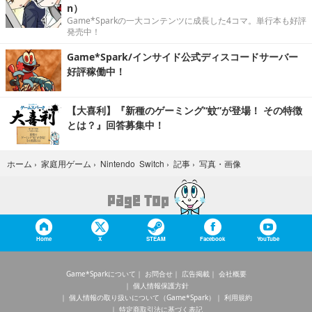
n）
Game*Sparkの一大コンテンツに成長した4コマ。単行本も好評
発売中！
Game*Spark/インサイド公式ディスコードサーバー
好評稼働中！
【大喜利】『新種のゲーミング“蚊”が登場！ その特徴
とは？』回答募集中！
写真・画像
ホーム
›
家庭用ゲーム
›
Nintendo Switch
›
記事
›
Home
X
STEAM
Facebook
YouTube
Game*Sparkについて
お問合せ
広告掲載
会社概要
個人情報保護方針
個人情報の取り扱いについて（Game*Spark）
利用規約
特定商取引法に基づく表記