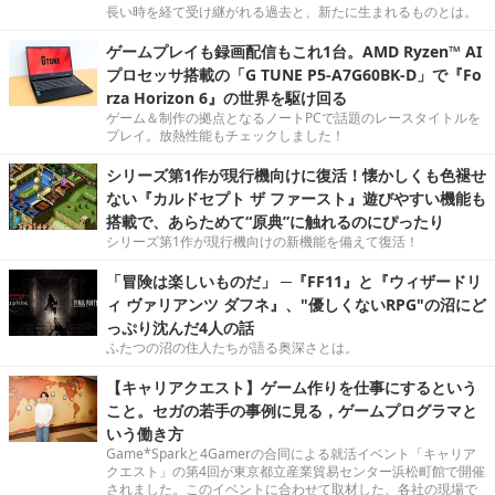
長い時を経て受け継がれる過去と、新たに生まれるものとは。
ゲームプレイも録画配信もこれ1台。AMD Ryzen™ AI
プロセッサ搭載の「G TUNE P5-A7G60BK-D」で『Fo
rza Horizon 6』の世界を駆け回る
ゲーム＆制作の拠点となるノートPCで話題のレースタイトルを
プレイ。放熱性能もチェックしました！
シリーズ第1作が現行機向けに復活！懐かしくも色褪せ
ない『カルドセプト ザ ファースト』遊びやすい機能も
搭載で、あらためて“原典”に触れるのにぴったり
シリーズ第1作が現行機向けの新機能を備えて復活！
「冒険は楽しいものだ」 ─『FF11』と『ウィザードリ
ィ ヴァリアンツ ダフネ』、"優しくないRPG"の沼にど
っぷり沈んだ4人の話
ふたつの沼の住人たちが語る奥深さとは。
【キャリアクエスト】ゲーム作りを仕事にするという
こと。セガの若手の事例に見る，ゲームプログラマと
いう働き方
Game*Sparkと4Gamerの合同による就活イベント「キャリア
クエスト」の第4回が東京都立産業貿易センター浜松町館で開催
されました。このイベントに合わせて取材した、各社の現場で