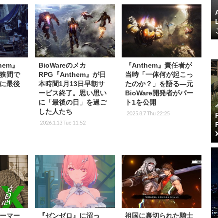
hem』
BioWareのメカ
『Anthem』責任者が
狭間で
RPG『Anthem』が日
当時「一体何が起こっ
に最後
本時間1月13日早朝サ
たのか？」を語る―元
ービス終了。思い思い
BioWare開発者がパー
に「最後の日」を過ご
ト1を公開
した人たち
2025.8.7 Thu 22:25
2026.1.13 Tue 11:52
ーマー
『ゼンゼロ』に沼っ
祖国に裏切られた騎士