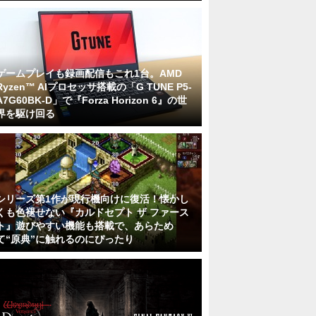
ゲームプレイも録画配信もこれ1台。AMD
Ryzen™ AIプロセッサ搭載の「G TUNE P5-
A7G60BK-D」で『Forza Horizon 6』の世
界を駆け回る
シリーズ第1作が現行機向けに復活！懐かし
くも色褪せない『カルドセプト ザ ファース
ト』遊びやすい機能も搭載で、あらため
て“原典”に触れるのにぴったり