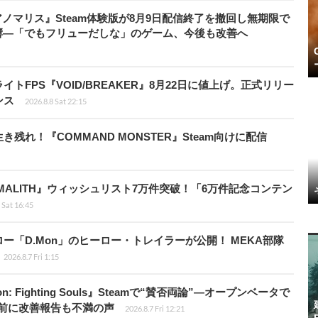
アノマリス』Steam体験版が8月9日配信終了を撤回し無期限で
響―「でもフリューだしな」のゲーム、今後も改善へ
FPS『VOID/BREAKER』8月22日に値上げ。正式リリー
ンス
2026.8.8 Sat 22:15
れ！『COMMAND MONSTER』Steam向けに配信
ALITH』ウィッシュリスト7万件突破！「6万件記念コンテン
 Sat 16:45
「D.Mon」のヒーロー・トレイラーが公開！ MEKA部隊
2026.8.7 Fri 1:15
: Fighting Souls』Steamで“賛否両論”―オープンベータで
前に改善報告も不満の声
2026.8.7 Fri 12:21