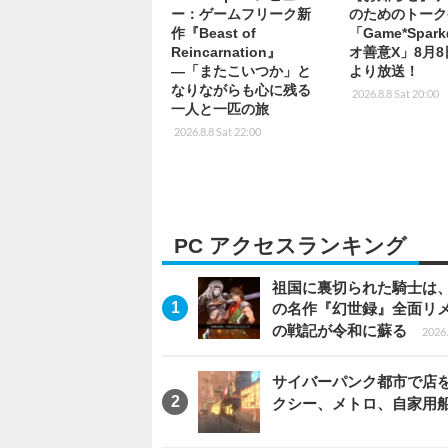
ー：ゲームフリーク新
のためのトーク
作『Beast of
「Game*Spa
Reincarnation』
オ善意X」8月8
―「またこいつか」と
より放送！
なりながらも心に残る
2026.8.8 Sat 20:00
一人と一匹の旅
2026.8.8 Sat 22:00
PC アクセスランキング
祖国に裏切られた騎士は、
の名作『幻世録』全面リ
の戦記が令和に蘇る
2026.
サイバーパンク都市で店を開く
クシー、メトロ、自家用