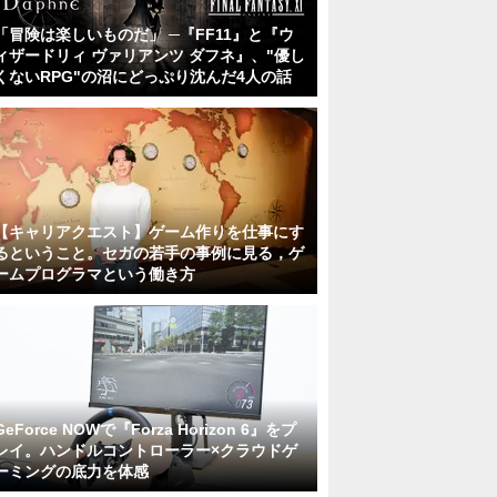
「冒険は楽しいものだ」 ─『FF11』と『ウ
ィザードリィ ヴァリアンツ ダフネ』、"優し
くないRPG"の沼にどっぷり沈んだ4人の話
【キャリアクエスト】ゲーム作りを仕事にす
るということ。セガの若手の事例に見る，ゲ
ームプログラマという働き方
GeForce NOWで『Forza Horizon 6』をプ
レイ。ハンドルコントローラー×クラウドゲ
ーミングの底力を体感