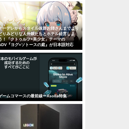
クーデレからスタイル抜群お姉さんまでより
どりみどりな人外娘たちとホテル経営しよ
う！「クトゥルフ×美少女」テーマの
ADV『ヨグ=ソトースの庭』が日本語対応
ゲームコマースの最前線ーXsolla特集