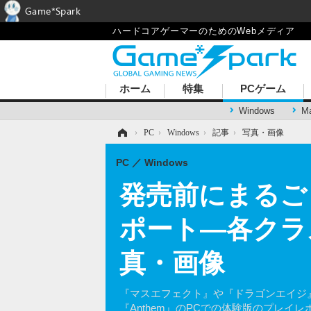
Game*Spark
ハードコアゲーマーのためのWebメディア
ホーム
特集
PCゲーム
Windows
M
ホーム
›
PC
›
Windows
›
記事
›
写真・画像
PC
Windows
発売前にまるご
ポート―各クラ
真・画像
『マスエフェクト』や『ドラゴンエイジ』
『Anthem』のPCでの体験版のプレ