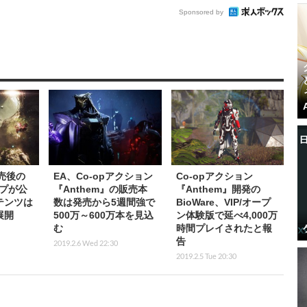
Sponsored by
発売後の
EA、Co-opアクション
Co-opアクション
プが公
『Anthem』の販売本
『Anthem』開発の
テンツは
数は発売から5週間強で
BioWare、VIP/オープ
展開
500万～600万本を見込
ン体験版で延べ4,000万
む
時間プレイされたと報
告
2019.2.6 Wed 22:30
2019.2.5 Tue 20:30