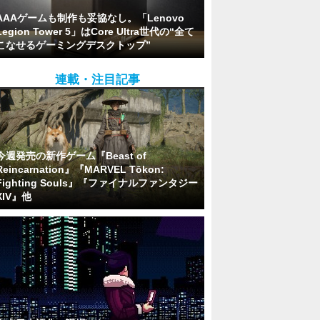
AAAゲームも制作も妥協なし。「Lenovo
Legion Tower 5」はCore Ultra世代の“全て
こなせるゲーミングデスクトップ”
連載・注目記事
今週発売の新作ゲーム『Beast of
Reincarnation』『MARVEL Tōkon:
Fighting Souls』『ファイナルファンタジー
XIV』他