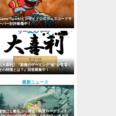
Game*Spark/インサイド公式ディスコードサ
ーバー好評稼働中！
【大喜利】『新種のゲーミング“蚊”が登場！
その特徴とは？』回答募集中！
最新ニュース
建物ごと敵をぶっ壊せ！高速ローグライト