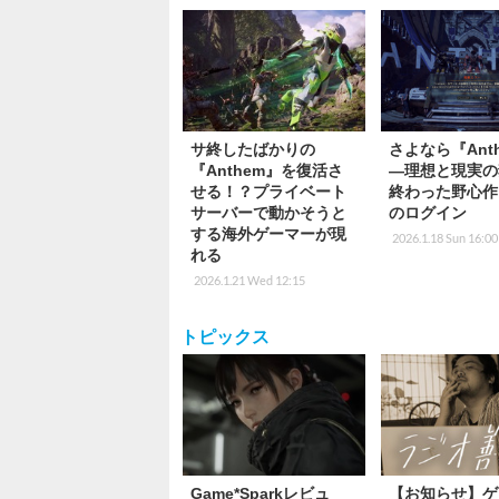
サ終したばかりの
さよなら『Ant
『Anthem』を復活さ
―理想と現実の
せる！？プライベート
終わった野心作
サーバーで動かそうと
のログイン
する海外ゲーマーが現
2026.1.18 Sun 16:00
れる
2026.1.21 Wed 12:15
トピックス
Game*Sparkレビュ
【お知らせ】ゲ