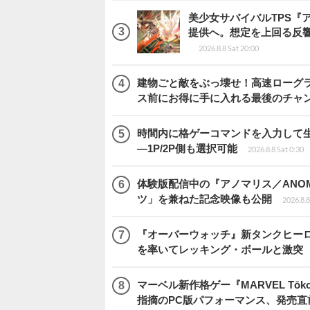
美少女サバイバルTPS『
提供へ。想定を上回る反
2026.8.8 Sat 20:00
建物ごと敵をぶっ壊せ！高速ローグライト
ス前にお得に手に入れる最後のチャ
時間内に格ゲーコマンドを入力して生き残
―1P/2P側も選択可能
2026.8.8 Sat 0:30
体験版配信中の『アノマリス／ANOM
ツ」を兼ねた記念映像も公開
2026.8.8
『オーバーウォッチ』新タンクヒーロー
を率いてレッキング・ボールと激突
マーベル新作格ゲー『MARVEL Tōkon
指摘のPC版パフォーマンス、発売直