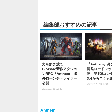
編集部おすすめの記事
力を解き放て！
『Anthem』
BioWare新作アクショ
開発ロードマッ
ンRPG『Anthem』海
開―第1弾コン
外ローンチトレイラー
3月から早くも
公開
2019.2.7 Thu 13:00
2019.2.9 Sat 2:41
Anthem