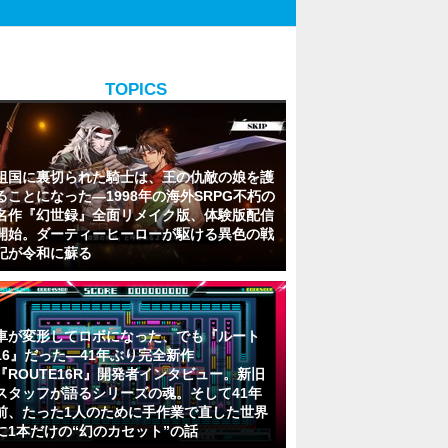
TOPICS
祖国に裏切られた騎士は、王の仇敵の娘を護
ることになった―1998年の海外SRPG不朽の
名作『幻世録』全面リメイク版、体験版配信
開始。ダーティーヒーローが駆ける異色の戦
記が令和に蘇る
車が変形してロボになった、でも『ルート
16』だった―41年ぶり完全新作
『ROUTE16R』開発者インタビュー。新旧
スタッフが語るシリーズの魂。そして41年
前、たった1人のために手作業で直した世界
に1本だけの“幻のカセット”の話