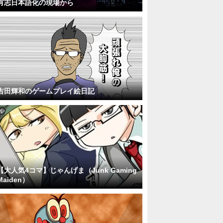
有志日本語化の現場から
吉田輝和のゲームプレイ絵日記
【大人気4コマ】じゃんげま（Junk Gaming
Maiden）