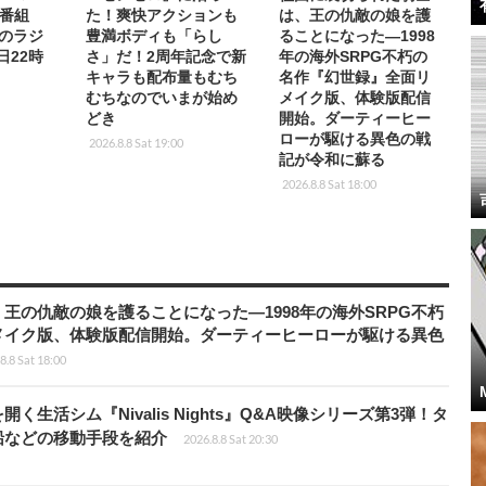
番組
た！爽快アクションも
は、王の仇敵の娘を護
rkのラジ
豊満ボディも「らし
ることになった―1998
日22時
さ」だ！2周年記念で新
年の海外SRPG不朽の
キャラも配布量もむち
名作『幻世録』全面リ
むちなのでいまが始め
メイク版、体験版配信
どき
開始。ダーティーヒー
ローが駆ける異色の戦
2026.8.8 Sat 19:00
記が令和に蘇る
2026.8.8 Sat 18:00
王の仇敵の娘を護ることになった―1998年の海外SRPG不朽
メイク版、体験版配信開始。ダーティーヒーローが駆ける異色
8.8 Sat 18:00
生活シム『Nivalis Nights』Q&A映像シリーズ第3弾！タ
船などの移動手段を紹介
2026.8.8 Sat 20:30