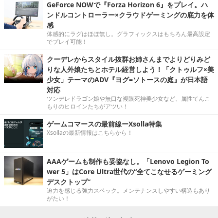
GeForce NOWで『Forza Horizon 6』をプレイ。ハ
ンドルコントローラー×クラウドゲーミングの底力を体
感
体感的にラグはほぼ無し。グラフィックスはもちろん最高設定
でプレイ可能！
クーデレからスタイル抜群お姉さんまでよりどりみど
りな人外娘たちとホテル経営しよう！「クトゥルフ×美
少女」テーマのADV『ヨグ=ソトースの庭』が日本語
対応
ツンデレドラゴン娘や無口な複眼死神美少女など、属性てんこ
もりのヒロインたちがアツい！
ゲームコマースの最前線ーXsolla特集
Xsollaの最新情報はこちらから！
AAAゲームも制作も妥協なし。「Lenovo Legion To
wer 5」はCore Ultra世代の“全てこなせるゲーミング
デスクトップ”
迫力を感じる強力スペック。メンテナンスしやすい構造もあり
がたい！