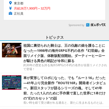
東京都
月給26万1,900円～32万円
正社員
Sponsored by
トピックス
祖国に裏切られた騎士は、王の仇敵の娘を護ることに
なった―1998年の海外SRPG不朽の名作『幻世録』全
面リメイク版、体験版配信開始。ダーティーヒーロー
が駆ける異色の戦記が令和に蘇る
約30年の歴史を誇る海外SRPGの不朽の名作が全面リメイクされ
て登場！
車が変形してロボになった、でも『ルート16』だった
―41年ぶり完全新作『ROUTE16R』開発者インタビュ
ー。新旧スタッフが語るシリーズの魂。そして41年
前、たった1人のために手作業で直した世界に1本だけ
の“幻のカセット”の話
長い時を経て受け継がれる過去と、新たに生まれるものとは。