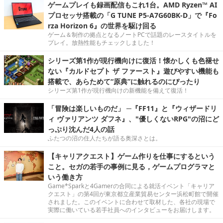
ゲームプレイも録画配信もこれ1台。AMD Ryzen™ AI
プロセッサ搭載の「G TUNE P5-A7G60BK-D」で『Fo
rza Horizon 6』の世界を駆け回る
ゲーム＆制作の拠点となるノートPCで話題のレースタイトルを
プレイ。放熱性能もチェックしました！
シリーズ第1作が現行機向けに復活！懐かしくも色褪せ
ない『カルドセプト ザ ファースト』遊びやすい機能も
搭載で、あらためて“原典”に触れるのにぴったり
シリーズ第1作が現行機向けの新機能を備えて復活！
「冒険は楽しいものだ」 ─『FF11』と『ウィザードリ
ィ ヴァリアンツ ダフネ』、"優しくないRPG"の沼にど
っぷり沈んだ4人の話
ふたつの沼の住人たちが語る奥深さとは。
【キャリアクエスト】ゲーム作りを仕事にするという
こと。セガの若手の事例に見る，ゲームプログラマと
いう働き方
Game*Sparkと4Gamerの合同による就活イベント「キャリア
クエスト」の第4回が東京都立産業貿易センター浜松町館で開催
されました。このイベントに合わせて取材した、各社の現場で
実際に働いている若手社員へのインタビューをお届けします。