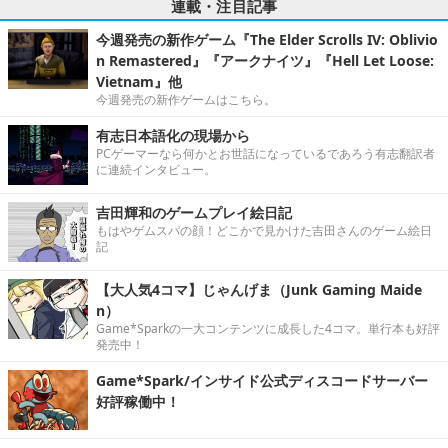
連載・注目記事
今週発売の新作ゲーム『The Elder Scrolls IV: Oblivio
n Remastered』『アークナイツ』『Hell Let Loose:
Vietnam』他
今週発売の新作ゲームはこちら。
有志日本語化の現場から
PCゲーマーなら何かとお世話になっているであろう有志翻訳者
に連続インタビュー。
吉田輝和のゲームプレイ絵日記
もはやゲムスパの顔！どこかで見かけた吉田さんのゲーム絵日
記
【大人気4コマ】じゃんげま（Junk Gaming Maide
n）
Game*Sparkの一大コンテンツに成長した4コマ。単行本も好評
発売中！
Game*Spark/インサイド公式ディスコードサーバー
好評稼働中！