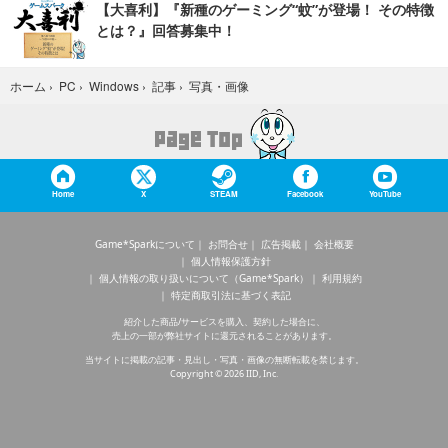
【大喜利】『新種のゲーミング“蚊”が登場！ その特徴
とは？』回答募集中！
写真・画像
ホーム
›
PC
›
Windows
›
記事
›
Home
X
STEAM
Facebook
YouTube
Game*Sparkについて
お問合せ
広告掲載
会社概要
個人情報保護方針
個人情報の取り扱いについて（Game*Spark）
利用規約
特定商取引法に基づく表記
紹介した商品/サービスを購入、契約した場合に、
売上の一部が弊社サイトに還元されることがあります。
当サイトに掲載の記事・見出し・写真・画像の無断転載を禁じます。
Copyright © 2026 IID, Inc.