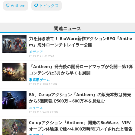
Anthem
トピックス
関連ニュース
力を解き放て！ BioWare新作アクションRPG『Anthe
m』海外ローンチトレイラー公開
メディア
2019.2.9 Sat 2:41
『Anthem』発売後の開発ロードマップが公開―第1弾
コンテンツは3月から早くも展開
家庭用ゲーム
2019.2.7 Thu 13:00
EA、Co-opアクション『Anthem』の販売本数は発売
から5週間強で500万～600万本を見込む
ニュース
2019.2.6 Wed 22:30
Co-opアクション『Anthem』開発のBioWare、VIP/
オープン体験版で延べ4,000万時間プレイされたと報告