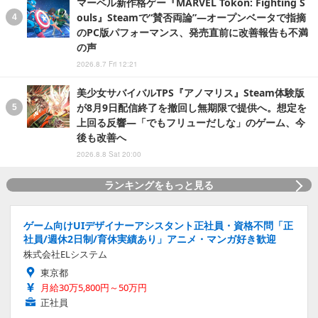
マーベル新作格ゲー『MARVEL Tōkon: Fighting S
ouls』Steamで“賛否両論”―オープンベータで指摘
のPC版パフォーマンス、発売直前に改善報告も不満
の声
2026.8.7 Fri 12:21
美少女サバイバルTPS『アノマリス』Steam体験版
が8月9日配信終了を撤回し無期限で提供へ。想定を
上回る反響―「でもフリューだしな」のゲーム、今
後も改善へ
2026.8.8 Sat 20:00
ランキングをもっと見る
ゲーム向けUIデザイナーアシスタント正社員・資格不問「正
社員/週休2日制/育休実績あり」アニメ・マンガ好き歓迎
株式会社ELシステム
東京都
月給30万5,800円～50万円
正社員