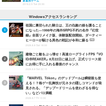
家庭用ゲーム
2019.2.5 Tue 20:30
Windowsアクセスランキング
祖国に裏切られた騎士は、王の仇敵の娘を護ること
になった―1998年の海外SRPG不朽の名作『幻世
録』全面リメイク版、体験版配信開始。ダーティー
ヒーローが駆ける異色の戦記が令和に蘇る
PR
2026.8.8 Sat 18:00
建物ごと敵をぶっ壊せ！高速ローグライトFPS『VO
ID/BREAKER』8月22日に値上げ。正式リリース前
にお得に手に入れる最後のチャンス
2026.8.8 Sat 22:15
『MARVEL Tōkon』のデッドプールは瞬獄殺も使
える！？格ゲー乱舞技が元ネタの隠しコマンドが発
見される。「デップードリームを使わざるを得な
い」などパロ満載
2026.8.7 Fri 13:30