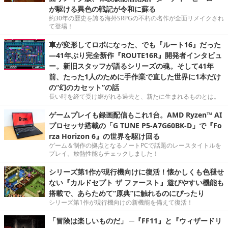
が駆ける異色の戦記が令和に蘇る
約30年の歴史を誇る海外SRPGの不朽の名作が全面リメイクされ
て登場！
車が変形してロボになった、でも『ルート16』だった
―41年ぶり完全新作『ROUTE16R』開発者インタビュ
ー。新旧スタッフが語るシリーズの魂。そして41年
前、たった1人のために手作業で直した世界に1本だけ
の“幻のカセット”の話
長い時を経て受け継がれる過去と、新たに生まれるものとは。
ゲームプレイも録画配信もこれ1台。AMD Ryzen™ AI
プロセッサ搭載の「G TUNE P5-A7G60BK-D」で『Fo
rza Horizon 6』の世界を駆け回る
ゲーム＆制作の拠点となるノートPCで話題のレースタイトルを
プレイ。放熱性能もチェックしました！
シリーズ第1作が現行機向けに復活！懐かしくも色褪せ
ない『カルドセプト ザ ファースト』遊びやすい機能も
搭載で、あらためて“原典”に触れるのにぴったり
シリーズ第1作が現行機向けの新機能を備えて復活！
「冒険は楽しいものだ」 ─『FF11』と『ウィザードリ