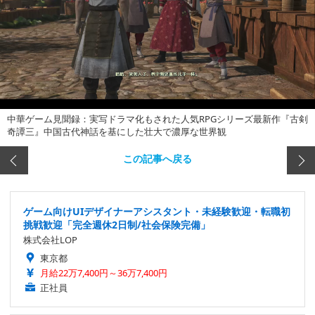
中華ゲーム見聞録：実写ドラマ化もされた人気RPGシリーズ最新作『古剣
奇譚三』中国古代神話を基にした壮大で濃厚な世界観
この記事へ戻る
ゲーム向けUIデザイナーアシスタント・未経験歓迎・転職初
挑戦歓迎「完全週休2日制/社会保険完備」
株式会社LOP
東京都
月給22万7,400円～36万7,400円
正社員