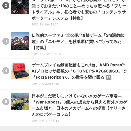
知っておきたい10のこと―めっちゃ遊べる「フリー
トライアル」や、初心者でも安心の「コンテンツサ
ポーター」システム【特集】
2026.8.4 Tue 22:20
伝説的スーファミ“非公認”18禁ゲーム『SM調教師
瞳』の「ニセモノ」を秋葉原に買いに行ってみた
【特集】
2026.1.12 Mon 19:00
ゲームプレイも録画配信もこれ1台。AMD Ryzen™
AIプロセッサ搭載の「G TUNE P5-A7G60BK-D」で
『Forza Horizon 6』の世界を駆け回る
PR
2026.8.5 Wed 12:00
日本がまだ取りにいけていないメカゲーム市場―
『War Robots』3億人の成功から見える海外メカゲ
ーム市場と、日本のメカゲームへの提言【オリーさ
んのロボゲーコラム】
2026.8.2 Sun 18:45