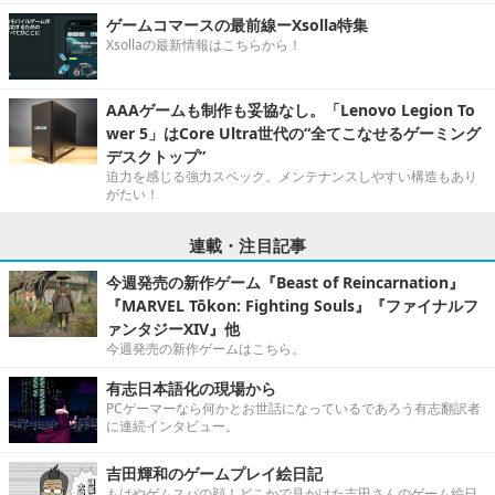
ゲームコマースの最前線ーXsolla特集
Xsollaの最新情報はこちらから！
AAAゲームも制作も妥協なし。「Lenovo Legion To
wer 5」はCore Ultra世代の“全てこなせるゲーミング
デスクトップ”
迫力を感じる強力スペック。メンテナンスしやすい構造もあり
がたい！
連載・注目記事
今週発売の新作ゲーム『Beast of Reincarnation』
『MARVEL Tōkon: Fighting Souls』『ファイナルフ
ァンタジーXIV』他
今週発売の新作ゲームはこちら。
有志日本語化の現場から
PCゲーマーなら何かとお世話になっているであろう有志翻訳者
に連続インタビュー。
吉田輝和のゲームプレイ絵日記
もはやゲムスパの顔！どこかで見かけた吉田さんのゲーム絵日