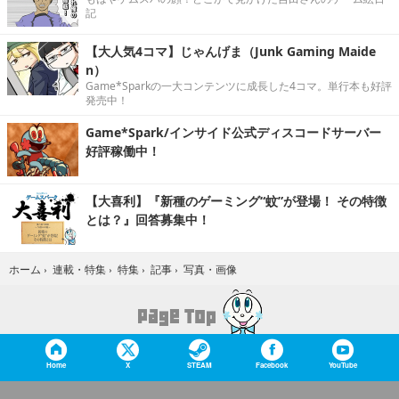
記
【大人気4コマ】じゃんげま（Junk Gaming Maide
n）
Game*Sparkの一大コンテンツに成長した4コマ。単行本も好評
発売中！
Game*Spark/インサイド公式ディスコードサーバー
好評稼働中！
【大喜利】『新種のゲーミング“蚊”が登場！ その特徴
とは？』回答募集中！
写真・画像
ホーム
›
連載・特集
›
特集
›
記事
›
Home
X
STEAM
Facebook
YouTube