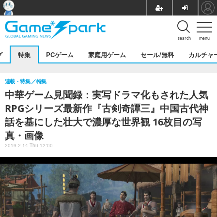
search
menu
グ
特集
PCゲーム
家庭用ゲーム
セール/無料
カルチャ
連載・特集
特集
中華ゲーム見聞録：実写ドラマ化もされた人気
RPGシリーズ最新作『古剣奇譚三』中国古代神
話を基にした壮大で濃厚な世界観 16枚目の写
真・画像
2019.2.14 Thu 12:00