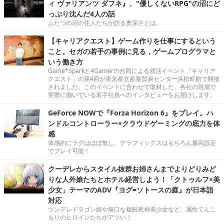
ィ ヴァリアンツ ダフネ』、"優しくないRPG"の沼にど
っぷり沈んだ4人の話
ふたつの沼の住人たちが語る奥深さとは。
【キャリアクエスト】ゲーム作りを仕事にするという
こと。セガの若手の事例に見る，ゲームプログラマと
いう働き方
Game*Sparkと4Gamerの合同による就活イベント「キャリア
クエスト」の第4回が東京都立産業貿易センター浜松町館で開催
されました。このイベントに合わせて取材した、各社の現場で
実際に働いている若手社員へのインタビューをお届けします。
GeForce NOWで『Forza Horizon 6』をプレイ。ハ
ンドルコントローラー×クラウドゲーミングの底力を体
感
体感的にラグはほぼ無し。グラフィックスはもちろん最高設定
でプレイ可能！
クーデレからスタイル抜群お姉さんまでよりどりみど
りな人外娘たちとホテル経営しよう！「クトゥルフ×美
少女」テーマのADV『ヨグ=ソトースの庭』が日本語
対応
ツンデレドラゴン娘や無口な複眼死神美少女など、属性てんこ
もりのヒロインたちがアツい！