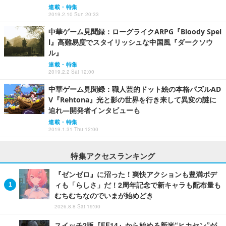
連載・特集
2019.2.10 Sun 20:33
中華ゲーム見聞録：ローグライクARPG『Bloody Spel
l』高難易度でスタイリッシュな中国風『ダークソウ
ル』
連載・特集
2019.2.2 Sat 12:00
中華ゲーム見聞録：職人芸的ドット絵の本格パズルAD
V『Rehtona』光と影の世界を行き来して異変の謎に
迫れ―開発者インタビューも
連載・特集
2019.1.31 Thu 12:00
特集アクセスランキング
『ゼンゼロ』に沼った！爽快アクションも豊満ボデ
ィも「らしさ」だ！2周年記念で新キャラも配布量も
むちむちなのでいまが始めどき
2026.8.8 Sat 19:00
スイッチ2版『FF14』から始める新米“ヒカセン”が