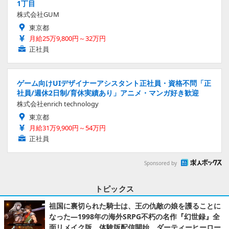
1丁目
株式会社GUM
東京都
月給25万9,800円～32万円
正社員
ゲーム向けUIデザイナーアシスタント正社員・資格不問「正
社員/週休2日制/育休実績あり」アニメ・マンガ好き歓迎
株式会社enrich technology
東京都
月給31万9,900円～54万円
正社員
Sponsored by
トピックス
祖国に裏切られた騎士は、王の仇敵の娘を護ることに
なった―1998年の海外SRPG不朽の名作『幻世録』全
面リメイク版、体験版配信開始。ダーティーヒーロー