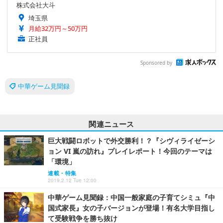
株式会社大斗
埼玉県
月給32万円～50万円
正社員
Sponsored by
中華ゲーム見聞録
関連ニュース
巨大戦闘ロボットで外交勝利！？『シヴィライゼーシ
ョン VI 嵐の訪れ』プレイレポート！今回のテーマは
「環境」
連載・特集
2019.2.12 Tue 12:00
中華ゲーム見聞録：中国一般家庭の子育てシミュ『中
国式家長』女の子バージョンが登場！有名大学目指し
て受験戦争を勝ち抜け