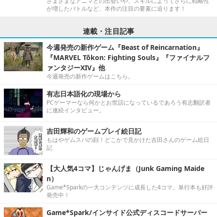
さまざまなアニマとの出会いや、スキルによってさらに戦略性
が増したバトルなど、本作の注目の要素に迫ります！
連載・注目記事
今週発売の新作ゲーム『Beast of Reincarnation』
『MARVEL Tōkon: Fighting Souls』『ファイナルフ
ァンタジーXIV』他
今週発売の新作ゲームはこちら。
有志日本語化の現場から
PCゲーマーなら何かとお世話になっているであろう有志翻訳者
に連続インタビュー。
吉田輝和のゲームプレイ絵日記
もはやゲムスパの顔！どこかで見かけた吉田さんのゲーム絵日
記
【大人気4コマ】じゃんげま（Junk Gaming Maide
n）
Game*Sparkの一大コンテンツに成長した4コマ。単行本も好評
発売中！
Game*Spark/インサイド公式ディスコードサーバー