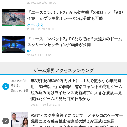
2019.2.20 Wed 18:30
『エースコンバット7』から架空機「X-02S」と「ADF
-11F」がプラモ化！レーベンは分離も可能
ゲーム文化
2019.2.11 Mon 9:00
『エースコンバット7』PCならでは？大迫力のドーム
スクリーンセッティング画像が公開
PC
2019.2.1 Fri 14:00
ゲーム業界アクセスランキング
年6万円が年320万円以上に…1人で使うなら年間費
用「53倍以上」の衝撃、有名フォントの商用ゲーム
組み込み向けライセンス更新終了に大きな波紋―見
慣れたゲームの見た目変わるかも
2025.11.30 Sun 22:49
PSディスク生産終了について、メキシコのゲーマー
議員による独占禁止法違反の訴えが正式に進展―