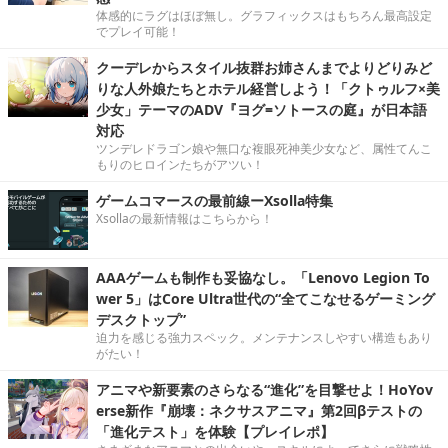
体感的にラグはほぼ無し。グラフィックスはもちろん最高設定
でプレイ可能！
クーデレからスタイル抜群お姉さんまでよりどりみど
りな人外娘たちとホテル経営しよう！「クトゥルフ×美
少女」テーマのADV『ヨグ=ソトースの庭』が日本語
対応
ツンデレドラゴン娘や無口な複眼死神美少女など、属性てんこ
もりのヒロインたちがアツい！
ゲームコマースの最前線ーXsolla特集
Xsollaの最新情報はこちらから！
AAAゲームも制作も妥協なし。「Lenovo Legion To
wer 5」はCore Ultra世代の“全てこなせるゲーミング
デスクトップ”
迫力を感じる強力スペック。メンテナンスしやすい構造もあり
がたい！
アニマや新要素のさらなる“進化”を目撃せよ！HoYov
erse新作『崩壊：ネクサスアニマ』第2回βテストの
「進化テスト」を体験【プレイレポ】