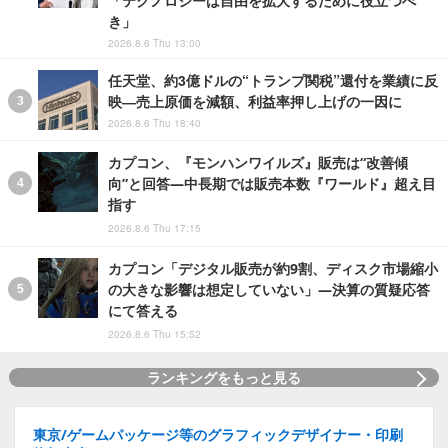
「テクノロジーは自由を拡大するために役立つべ
き」
2026.8.6 Thu 13:00
任天堂、約3億ドルの“トランプ関税”還付を業績に反
映―売上原価を減額、利益率押し上げの一因に
2026.8.6 Thu 18:40
カプコン、『モンハンワイルズ』販売は“改善傾
向”と回答―中長期では販売本数『ワールド』超え目
指す
2026.8.6 Thu 17:15
カプコン「デジタル販売が約9割、ディスク市場縮小
の大きな影響は想定していない」―決算の質疑応答
にて答える
2026.8.6 Thu 15:52
ランキングをもっと見る
東京/ゲームパッケージ等のグラフィックデザイナー・印刷