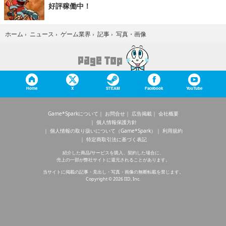
好評稼働中！
写真・画像
ホーム
›
ニュース
›
ゲーム業界
›
記事
›
Home
X
STEAM
Facebook
YouTube
Game*Sparkについて
お問合せ
広告掲載
会社概要
個人情報保護方針
個人情報の取り扱いについて（Game*Spark）
利用規約
特定商取引法に基づく表記
紹介した商品/サービスを購入、契約した場合に、
売上の一部が弊社サイトに還元されることがあります。
当サイトに掲載の記事・見出し・写真・画像の無断転載を禁じます。
Copyright © 2026 IID, Inc.