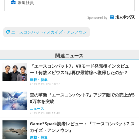
派遣社員
Sponsored by
エースコンバット7 スカイズ・アンノウン
関連ニュース
『エースコンバット7』VRモード発売後インタビュ
ー！何故メビウス1は再び最前線へ復帰したのか？
連載・特集
2019.2.28 Thu 18:00
空の革新『エースコンバット7』アジア圏での売上が5
0万本を突破
ニュース
2019.2.26 Tue 11:43
Game*Spark読者レビュー：『エースコンバット7 ス
カイズ・アンノウン』
連載・特集