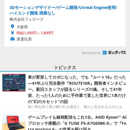
3Dモーションデザイナー/ゲーム開発/Unreal Engine使用/
ハイエンド開発 残業なし
株式会社フェローズ
大阪府
時給1,450円～1,800円
派遣社員
Sponsored by
トピックス
車が変形してロボになった、でも『ルート16』だった
―41年ぶり完全新作『ROUTE16R』開発者インタビュ
ー。新旧スタッフが語るシリーズの魂。そして41年
前、たった1人のために手作業で直した世界に1本だけ
の“幻のカセット”の話
長い時を経て受け継がれる過去と、新たに生まれるものとは。
ゲームプレイも録画配信もこれ1台。AMD Ryzen™ AI
プロセッサ搭載の「G TUNE P5-A7G60BK-D」で『Fo
rza Horizon 6』の世界を駆け回る