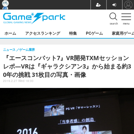
search
menu
ホーム
アクセスランキング
特集
PCゲーム
家庭用ゲー
ニュース
ゲーム業界
『エースコンバット7』VR開発TXMセッション
レポ―VRは『ギャラクシアン3』から始まる約3
0年の挑戦 31枚目の写真・画像
2019.2.27 Wed 18:00