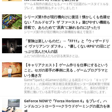
ゲーム＆制作の拠点となるノートPCで話題のレースタイトルを
プレイ。放熱性能もチェックしました！
シリーズ第1作が現行機向けに復活！懐かしくも色褪せ
ない『カルドセプト ザ ファースト』遊びやすい機能も
搭載で、あらためて“原典”に触れるのにぴったり
シリーズ第1作が現行機向けの新機能を備えて復活！
「冒険は楽しいものだ」 ─『FF11』と『ウィザードリ
ィ ヴァリアンツ ダフネ』、"優しくないRPG"の沼にど
っぷり沈んだ4人の話
ふたつの沼の住人たちが語る奥深さとは。
【キャリアクエスト】ゲーム作りを仕事にするという
こと。セガの若手の事例に見る，ゲームプログラマと
いう働き方
Game*Sparkと4Gamerの合同による就活イベント「キャリア
クエスト」の第4回が東京都立産業貿易センター浜松町館で開催
されました。このイベントに合わせて取材した、各社の現場で
実際に働いている若手社員へのインタビューをお届けします。
GeForce NOWで『Forza Horizon 6』をプレイ。ハ
ンドルコントローラー×クラウドゲーミングの底力を体
感