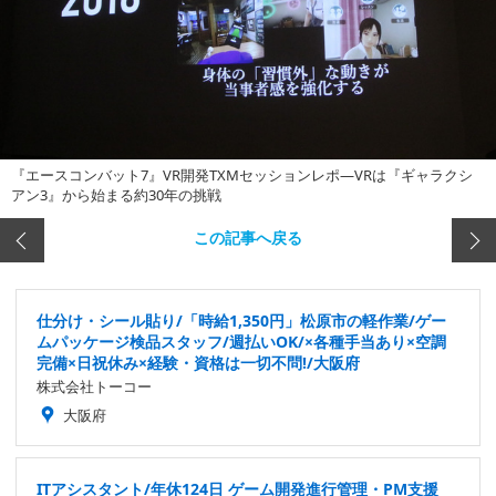
『エースコンバット7』VR開発TXMセッションレポ―VRは『ギャラクシ
アン3』から始まる約30年の挑戦
この記事へ戻る
仕分け・シール貼り/「時給1,350円」松原市の軽作業/ゲー
ムパッケージ検品スタッフ/週払いOK/×各種手当あり×空調
完備×日祝休み×経験・資格は一切不問!/大阪府
株式会社トーコー
大阪府
ITアシスタント/年休124日 ゲーム開発進行管理・PM支援