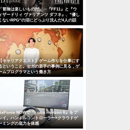
「冒険は楽しいものだ」 ─『FF11』と『ウ
ィザードリィ ヴァリアンツ ダフネ』、"優し
くないRPG"の沼にどっぷり沈んだ4人の話
【キャリアクエスト】ゲーム作りを仕事にす
るということ。セガの若手の事例に見る，ゲ
ームプログラマという働き方
GeForce NOWで『Forza Horizon 6』をプ
レイ。ハンドルコントローラー×クラウドゲ
ーミングの底力を体感