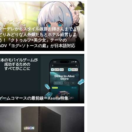
クーデレからスタイル抜群お姉さんまでより
どりみどりな人外娘たちとホテル経営しよ
う！「クトゥルフ×美少女」テーマの
ADV『ヨグ=ソトースの庭』が日本語対応
ゲームコマースの最前線ーXsolla特集