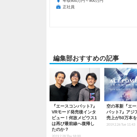
年収600万円～900万円
正社員
編集部おすすめの記事
『エースコンバット7』
空の革新『エー
VRモード発売後インタ
バット7』アジ
ビュー！何故メビウス1
売上が50万本
は再び最前線へ復帰し
2019.2.26 Tue 11:43
たのか？
2019.2.28 Thu 18:00