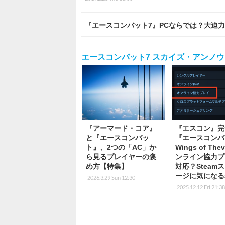
『エースコンバット7』PCならでは？大迫
エースコンバット7 スカイズ・アンノウ
『アーマード・コア』
『エスコン』完
と『エースコンバッ
『エースコンバ
ト』、2つの「AC」か
Wings of Th
ら見るプレイヤーの褒
ンライン協力プ
め方【特集】
対応？Steam
ージに気になる
2026.3.29 Sun 12:30
2025.12.12 Fri 21:3