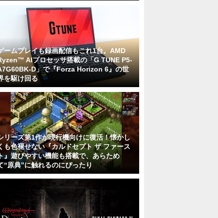
ゲームプレイも録画配信もこれ1台。AMD
Ryzen™ AIプロセッサ搭載の「G TUNE P5-
A7G60BK-D」で『Forza Horizon 6』の世
界を駆け回る
シリーズ第1作が現行機向けに復活！懐かし
くも色褪せない『カルドセプト ザ ファース
ト』遊びやすい機能も搭載で、あらため
て“原典”に触れるのにぴったり