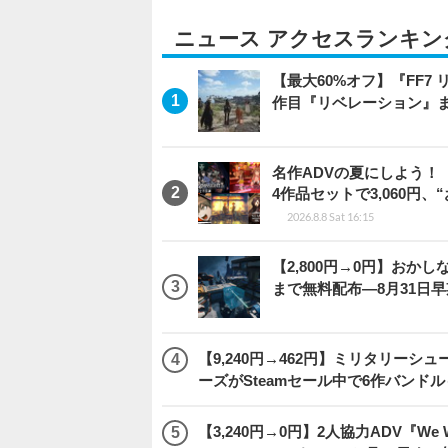
ニュース アクセスランキン
【最大60%オフ】『FF7 
作目『リベレーション』
名作ADVの夏にしよう！
4作品セットで3,060円、
2026.8.8 Sat 16:15
【2,800円→0円】おかしな
まで無料配布―8月31日
【9,240円→462円】ミリタリー
ーズがSteamセール中で6作バンド
【3,240円→0円】2人協力ADV『We We