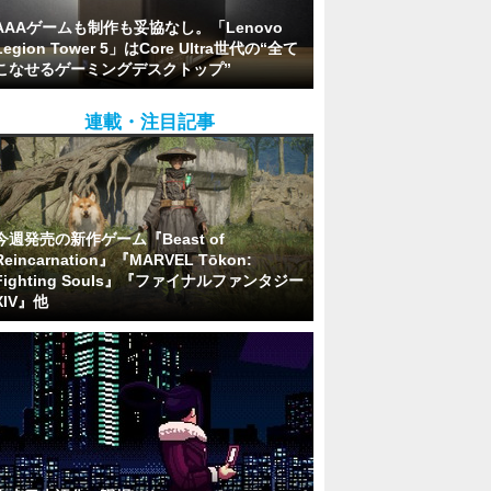
AAAゲームも制作も妥協なし。「Lenovo
Legion Tower 5」はCore Ultra世代の“全て
こなせるゲーミングデスクトップ”
連載・注目記事
今週発売の新作ゲーム『Beast of
Reincarnation』『MARVEL Tōkon:
Fighting Souls』『ファイナルファンタジー
XIV』他