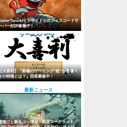
Game*Spark/インサイド公式ディスコードサ
ーバー好評稼働中！
【大喜利】『新種のゲーミング“蚊”が登場！
その特徴とは？』回答募集中！
最新ニュース
建物ごと敵をぶっ壊せ！高速ローグライト