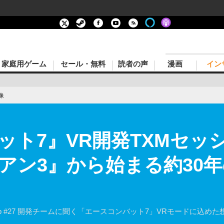
家庭用ゲーム
セール・無料
読者の声
漫画
イン
像
ット7』VR開発TXMセッ
アン3』から始まる約30年
 XR Meetup #27 開発チームに聞く「エースコンバット7」VRモー