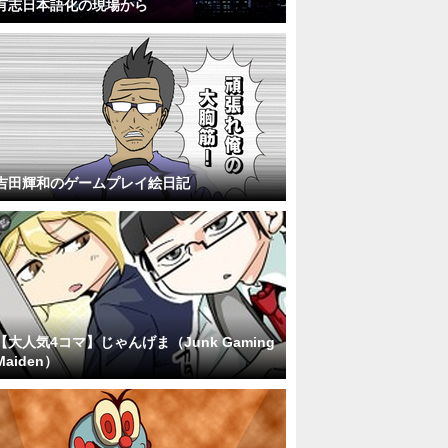
有志日本語化の現場から
吉田輝和のゲームプレイ絵日記
【大人気4コマ】じゃんげま（Junk Gaming
Maiden）