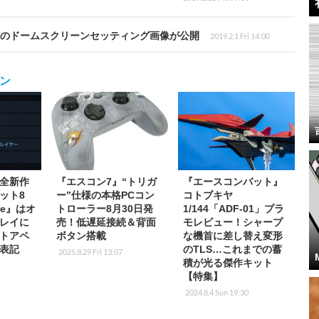
力のドームスクリーンセッティング画像が公開
2019.2.1 Fri 14:00
ン
全新作
『エスコン7』“トリガ
『エースコンバット』
ット8
ー”仕様の本格PCコン
コトブキヤ
eve』はオ
トローラー8月30日発
1/144「ADF-01」プラ
レイに
売！低遅延接続＆背面
モレビュー！シャープ
ストアペ
ボタン搭載
な機首に差し替え変形
表記
のTLS…これまでの蓄
2025.8.29 Fri 13:07
積が光る傑作キット
8
【特集】
2024.8.4 Sun 19:30