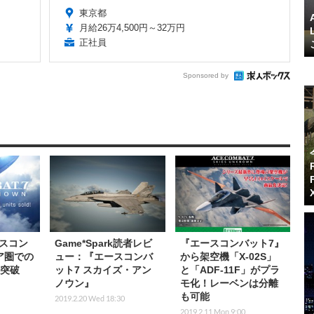
東京都
月給26万4,500円～32万円
正社員
Sponsored by
スコン
Game*Spark読者レビ
『エースコンバット7』
ア圏での
ュー：『エースコンバ
から架空機「X-02S」
を突破
ット7 スカイズ・アン
と「ADF-11F」がプラ
ノウン』
モ化！レーベンは分離
も可能
2019.2.20 Wed 18:30
2019.2.11 Mon 9:00