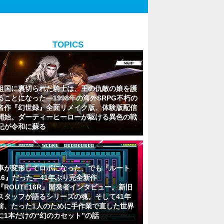
TOPICS
祖国に裏切られた騎士は、王の仇敵の娘を護
ることになった―1998年の海外SRPG不朽の
名作『幻世録』全面リメイク版、体験版配信
開始。ダーティーヒーローが駆ける異色の戦
記が令和に蘇る
車が変形してロボになった、でも『ルート
16』だった―41年ぶり完全新作
『ROUTE16R』開発者インタビュー。新旧
スタッフが語るシリーズの魂。そして41年
前、たった1人のために手作業で直した世界
に1本だけの“幻のカセット”の話