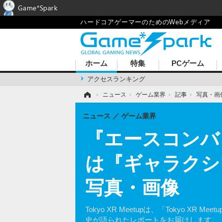
Game*Spark
ハードコアゲーマーのためのWebメディア
ホーム
特集
PCゲーム
アクセスランキング
ホーム
›
ニュース
›
ゲーム業界
›
記事
›
写真・画
ニュース
ゲーム業界
『エースコンバ
は『ギャラクシ
写真・画像
Tokyo XR Meetupは、「Tokyo
史が語られたレポートをお届けします。