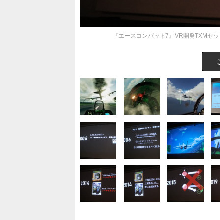
『エースコンバット7』VR開発TXMセ