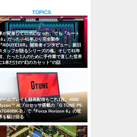
TOPICS
車が変形してロボになった、でも『ルート
16』だった―41年ぶり完全新作
『ROUTE16R』開発者インタビュー。新旧
スタッフが語るシリーズの魂。そして41年
前、たった1人のために手作業で直した世界
に1本だけの“幻のカセット”の話
ゲームプレイも録画配信もこれ1台。AMD
Ryzen™ AIプロセッサ搭載の「G TUNE P5-
A7G60BK-D」で『Forza Horizon 6』の世
界を駆け回る