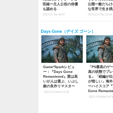
収録ー主人公役の俳優
公開ー敵だらけ
も認める
な世界で生き残
2019.3.5 Tue 18:07
2019.2.21 Thu 12:34
Days Gone（デイズ ゴーン）
Game*Sparkレビュ
「PS最高のゲ
ー：『Days Gone
高の状態でプレ
Remastered』質は高
る」「続編が出
いが人は選ぶ、いぶし
が惜しい」海外
銀の良作リマスター
ーハイスコア『D
Gone Remast
2025.5.12 Mon 21:00
2025.4.30 Wed 14:3