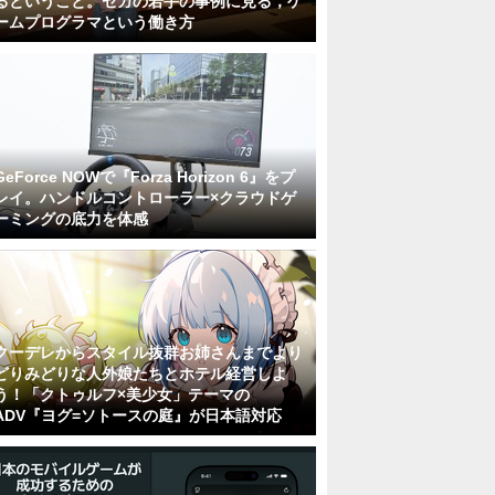
るということ。セガの若手の事例に見る，ゲ
ームプログラマという働き方
GeForce NOWで『Forza Horizon 6』をプ
レイ。ハンドルコントローラー×クラウドゲ
ーミングの底力を体感
クーデレからスタイル抜群お姉さんまでより
どりみどりな人外娘たちとホテル経営しよ
う！「クトゥルフ×美少女」テーマの
ADV『ヨグ=ソトースの庭』が日本語対応