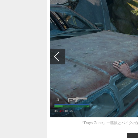
『Days Gone』一匹狼とバイ