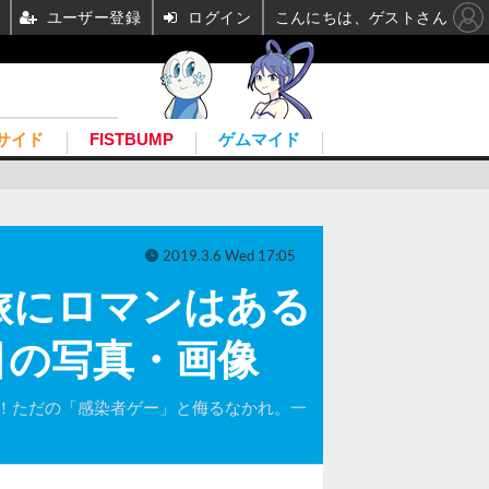
ユーザー登録
ログイン
こんにちは、ゲストさん
サイド
FISTBUMP
ゲムマイド
2019.3.6 Wed 17:05
な旅にロマンはある
目の写真・画像
ト！ただの「感染者ゲー」と侮るなかれ。一