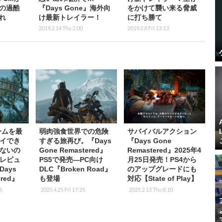
の過酷
『Days Gone』海外向
をかけて襲い来る脅威
れ
け最新トレイラー！
に打ち勝て
2019.2.14 Thu 2:00
2019.2.8 Fri 13:13
ームを最
弱肉強食世界での危険
サバイバルアクション
イでき
すぎる旅再び。『Days
『Days Gone
ないの
Gone Remastered』
Remastered』2025年4
レビュ
PS5で発売―PC向け
月25日発売！PS4から
ays
DLC『Broken Road』
のアップグレードにも
ered』
も登場
対応【State of Play】
6
2025.4.25 Fri 17:25
2025.2.13 Thu 8:10