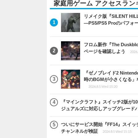
家庭用ゲーム アクセスラン
リメイク版『SILENT 
―PS5/PS5 Proのパ
フロム新作『The Dus
ページを確認しよう
2026.
『ゼノブレイド2 Ninten
時のBGMが小さくなる
2026.8.5 Wed 15:20
『マインクラフト』スイッチ2版が1
ジュアルズに対応しアップグレード
ついにサービス開始『FF14』スイッ
チャンネルが検証
2026.8.5 Wed 15:15