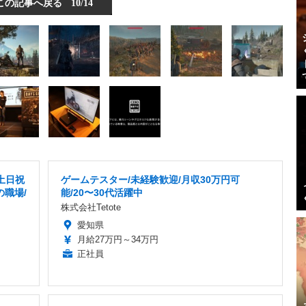
この記事へ戻る
10/14
土日祝
ゲームテスター/未経験歓迎/月収30万円可
の職場/
能/20〜30代活躍中
株式会社Tetote
愛知県
月給27万円～34万円
正社員