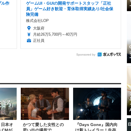
プル作
ゲームUI・GUIの開発サポートスタッフ「正社
員」ゲーム好き歓迎・育休取得実績あり/社会保
険完備
株式会社LOP
大阪府
月給26万5,700円～40万円
正社員
Sponsored by
e』日本オ
かつて愛した女性との
『Days Gone』国内向
 CMが
思い出の場所で…
け新トレイラー！生存