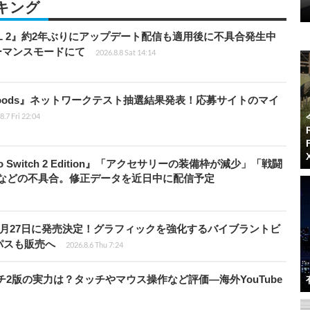
キング
HILL 2』約2年ぶりにアップデート配信も適用後に不具合発生中
フォーマンスモードにて
2026.8.8 Sat 14:14
kbloods』ネットワークテスト抽選結果発表！応募サイトのマイ
8.7 Fri 22:04
do Switch 2 Edition』「アクセサリーの装備枠が減少」「戦闘
」などの不具合。修正データを近日中に配信予定
0月27日に発売決定！グラフィックを強化するバイブラントビ
パスも販売へ
2026.8.6 Thu 7:24
チ2版の実力は？タッチやマウス操作など評価―海外YouTube