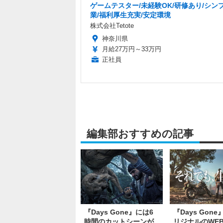
ゲームテスター/未経験OK/研修あり/シン
業/福利厚生充実/安定環境
株式会社Tetote
神奈川県
月給27万円～33万円
正社員
編集部おすすめの記事
『Days Gone』には6
『Days Gon
時間のカットシーンが
リジナルのWEB