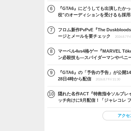
『GTA6』にどうしても出演したかっ
役”のオーディションを受けるも採用
フロム新作PvPvE『The Duskb
ージとメールを要チェック
2026.8.7 Fr
マーベル4vs4格ゲー『MARVEL 
ン必殺技も―スパイダーマンやペニ
『GTA6』の「予告の予告」が公開14
28日4時から配信
2026.8.7 Fri 11:30
隠れた名作ACT『特救指令ソルブレイ
ッチ向けに9月配信！「ジャレコレ 
アクセ