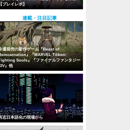
【プレイレポ】
連載・注目記事
今週発売の新作ゲーム『Beast of
Reincarnation』『MARVEL Tōkon:
Fighting Souls』『ファイナルファンタジー
XIV』他
有志日本語化の現場から