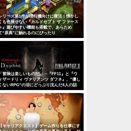
シリーズ第1作が現行機向けに復活！懐かし
くも色褪せない『カルドセプト ザ ファース
ト』遊びやすい機能も搭載で、あらため
て“原典”に触れるのにぴったり
「冒険は楽しいものだ」 ─『FF11』と『ウ
ィザードリィ ヴァリアンツ ダフネ』、"優し
くないRPG"の沼にどっぷり沈んだ4人の話
【キャリアクエスト】ゲーム作りを仕事にす