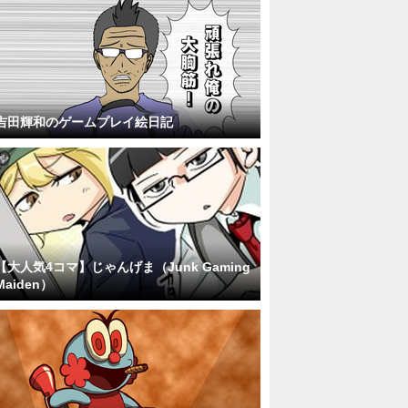
吉田輝和のゲームプレイ絵日記
【大人気4コマ】じゃんげま（Junk Gaming
Maiden）