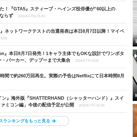
た！『GTA5』スティーブ・ヘインズ役俳優が“60以上の
ならず
2026.8.6 Thu 15:45
loods』ネットワークテストの当選発表は本日8月7日以降！マイペ
i 8:00
Tōkon』本日8月7日発売！1キャラ主体でもOKな設計でワンボタ
ー・パーカー、デップーまで大集合
2026.8.7 Fri 0:05
時間で約260万回再生。実際の予告はNetflixにて日本時間8月
ン』海外版『SHATTERHAND（シャッターハンド）』スイ
ファミコン編」今後の配信予定が公開
2026.8.7 Fri 16:30
スランキングをもっと見る