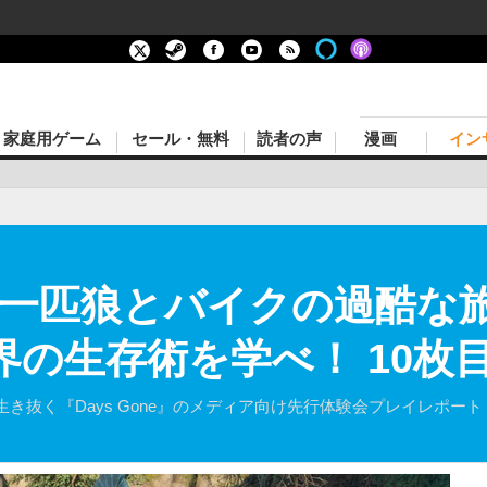
家庭用ゲーム
セール・無料
読者の声
漫画
イン
ne』一匹狼とバイクの過酷
界の生存術を学べ！ 10枚
き抜く『Days Gone』のメディア向け先行体験会プレイレポー