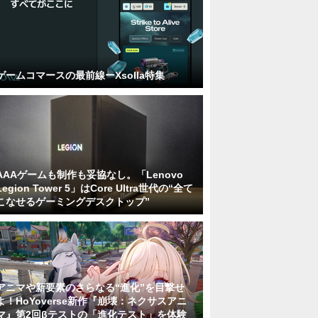
ゲームコマースの最前線ーXsolla特集
AAAゲームも制作も妥協なし。「Lenovo
Legion Tower 5」はCore Ultra世代の“全て
こなせるゲーミングデスクトップ”
アニマや新要素のさらなる“進化”を目撃せ
よ！HoYoverse新作『崩壊：ネクサスアニ
マ』第2回βテストの「進化テスト」を体験