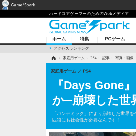
Game*Spark
ハードコアゲーマーのためのWebメディア
ホーム
特集
PCゲーム
アクセスランキング
ホーム
›
家庭用ゲーム
›
PS4
›
記事
›
写真・画像
家庭用ゲーム
PS4
『Days Go
か─崩壊した世
「パンデミック」により崩壊した世界を生
匹狼にも社会性が必要なんです！