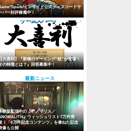
Game*Spark/インサイド公式ディスコードサ
ーバー好評稼働中！
【大喜利】『新種のゲーミング“蚊”が登場！
その特徴とは？』回答募集中！
最新ニュース
体験版配信中の『アノマリス／
ANOMALITH』ウィッシュリスト7万件突
破！「6万件記念コンテンツ」を兼ねた記念
映像も公開