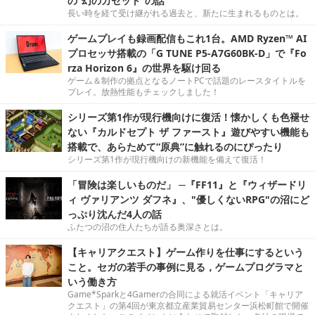
の“幻のカセット”の話
長い時を経て受け継がれる過去と、新たに生まれるものとは。
ゲームプレイも録画配信もこれ1台。AMD Ryzen™ AI
プロセッサ搭載の「G TUNE P5-A7G60BK-D」で『Fo
rza Horizon 6』の世界を駆け回る
ゲーム＆制作の拠点となるノートPCで話題のレースタイトルを
プレイ。放熱性能もチェックしました！
シリーズ第1作が現行機向けに復活！懐かしくも色褪せ
ない『カルドセプト ザ ファースト』遊びやすい機能も
搭載で、あらためて“原典”に触れるのにぴったり
シリーズ第1作が現行機向けの新機能を備えて復活！
「冒険は楽しいものだ」 ─『FF11』と『ウィザードリ
ィ ヴァリアンツ ダフネ』、"優しくないRPG"の沼にど
っぷり沈んだ4人の話
ふたつの沼の住人たちが語る奥深さとは。
【キャリアクエスト】ゲーム作りを仕事にするという
こと。セガの若手の事例に見る，ゲームプログラマと
いう働き方
Game*Sparkと4Gamerの合同による就活イベント「キャリア
クエスト」の第4回が東京都立産業貿易センター浜松町館で開催