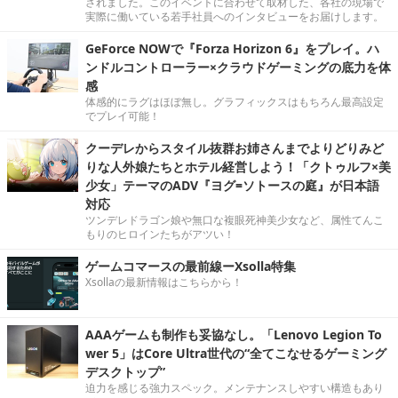
されました。このイベントに合わせて取材した、各社の現場で
実際に働いている若手社員へのインタビューをお届けします。
GeForce NOWで『Forza Horizon 6』をプレイ。ハ
ンドルコントローラー×クラウドゲーミングの底力を体
感
体感的にラグはほぼ無し。グラフィックスはもちろん最高設定
でプレイ可能！
クーデレからスタイル抜群お姉さんまでよりどりみど
りな人外娘たちとホテル経営しよう！「クトゥルフ×美
少女」テーマのADV『ヨグ=ソトースの庭』が日本語
対応
ツンデレドラゴン娘や無口な複眼死神美少女など、属性てんこ
もりのヒロインたちがアツい！
ゲームコマースの最前線ーXsolla特集
Xsollaの最新情報はこちらから！
AAAゲームも制作も妥協なし。「Lenovo Legion To
wer 5」はCore Ultra世代の“全てこなせるゲーミング
デスクトップ”
迫力を感じる強力スペック。メンテナンスしやすい構造もあり