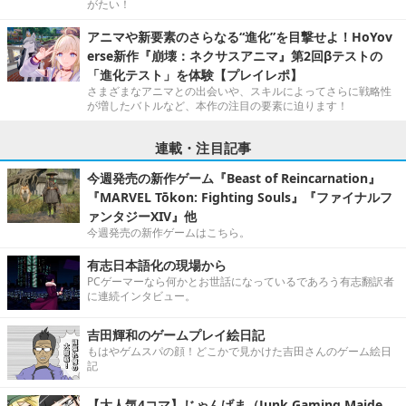
がたい！
アニマや新要素のさらなる“進化”を目撃せよ！HoYov
erse新作『崩壊：ネクサスアニマ』第2回βテストの
「進化テスト」を体験【プレイレポ】
さまざまなアニマとの出会いや、スキルによってさらに戦略性
が増したバトルなど、本作の注目の要素に迫ります！
連載・注目記事
今週発売の新作ゲーム『Beast of Reincarnation』
『MARVEL Tōkon: Fighting Souls』『ファイナルフ
ァンタジーXIV』他
今週発売の新作ゲームはこちら。
有志日本語化の現場から
PCゲーマーなら何かとお世話になっているであろう有志翻訳者
に連続インタビュー。
吉田輝和のゲームプレイ絵日記
もはやゲムスパの顔！どこかで見かけた吉田さんのゲーム絵日
記
【大人気4コマ】じゃんげま（Junk Gaming Maide