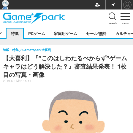
search
menu
グ
特集
PCゲーム
家庭用ゲーム
セール/無料
カルチャ
連載・特集
Game*Spark大喜利
【大喜利】『“このはしわたるべからず”ゲーム
キャラはどう解決した？』審査結果発表！ 1枚
目の写真・画像
2019.6.3 Mon 15:41