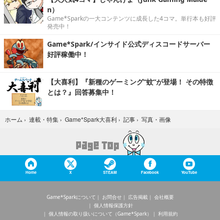
n）
Game*Sparkの一大コンテンツに成長した4コマ。単行本も好評
発売中！
Game*Spark/インサイド公式ディスコードサーバー
好評稼働中！
【大喜利】『新種のゲーミング“蚊”が登場！ その特徴
とは？』回答募集中！
写真・画像
ホーム
›
連載・特集
›
Game*Spark大喜利
›
記事
›
Home
X
STEAM
Facebook
YouTube
Game*Sparkについて
お問合せ
広告掲載
会社概要
個人情報保護方針
個人情報の取り扱いについて（Game*Spark）
利用規約