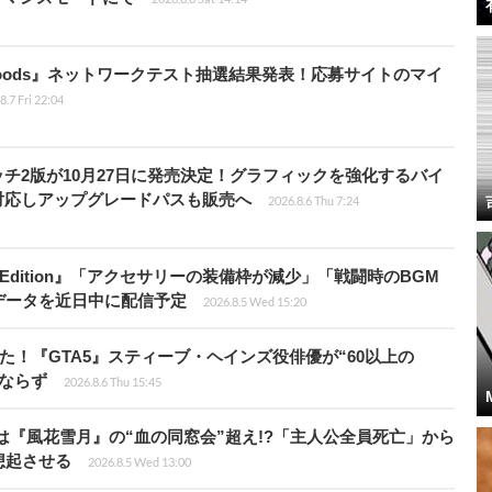
kbloods』ネットワークテスト抽選結果発表！応募サイトのマイ
8.7 Fri 22:04
チ2版が10月27日に発売決定！グラフィックを強化するバイ
対応しアップグレードパスも販売へ
2026.8.6 Thu 7:24
ch 2 Edition』「アクセサリーの装備枠が減少」「戦闘時のBGM
データを近日中に配信予定
2026.8.5 Wed 15:20
た！『GTA5』スティーブ・ヘインズ役俳優が“60以上の
ならず
2026.8.6 Thu 15:45
は『風花雪月』の“血の同窓会”超え!?「主人公全員死亡」から
想起させる
2026.8.5 Wed 13:00