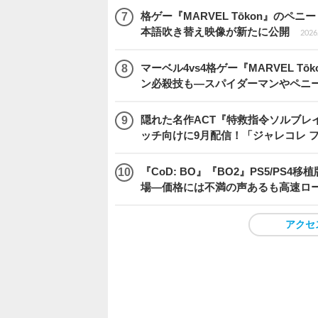
格ゲー『MARVEL Tōkon』の
本語吹き替え映像が新たに公開
2026.
マーベル4vs4格ゲー『MARVEL 
ン必殺技も―スパイダーマンやペニ
隠れた名作ACT『特救指令ソルブレイ
ッチ向けに9月配信！「ジャレコレ 
『CoD: BO』『BO2』PS5/P
場―価格には不満の声あるも高速ロ
アクセ