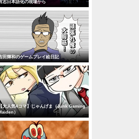
有志日本語化の現場から
吉田輝和のゲームプレイ絵日記
【大人気4コマ】じゃんげま（Junk Gaming
Maiden）