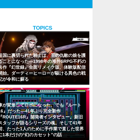
TOPICS
祖国に裏切られた騎士は、王の仇敵の娘を護
ることになった―1998年の海外SRPG不朽の
名作『幻世録』全面リメイク版、体験版配信
開始。ダーティーヒーローが駆ける異色の戦
記が令和に蘇る
車が変形してロボになった、でも『ルート
16』だった―41年ぶり完全新作
『ROUTE16R』開発者インタビュー。新旧
スタッフが語るシリーズの魂。そして41年
前、たった1人のために手作業で直した世界
に1本だけの“幻のカセット”の話