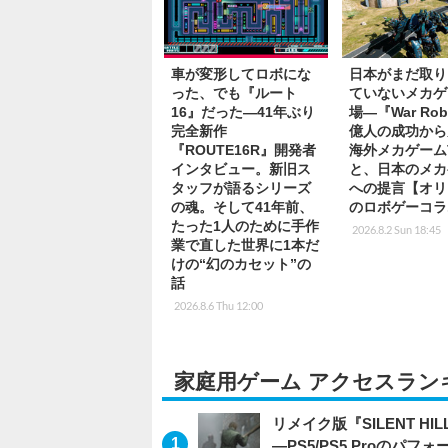
車が変形してロボにな
日本がまだ取り
った、でも『ルート
ていないメカゲ
16』だった―41年ぶり
場―『War Rob
完全新作
億人の成功から
『ROUTE16R』開発者
海外メカゲーム
インタビュー。新旧ス
と、日本のメカ
タッフが語るシリーズ
への提言【オリ
の魂。そして41年前、
のロボゲーコラ
たった1人のために手作
2026.8.2 Sun 18:45
業で直した世界に1本だ
けの“幻のカセット”の
話
2026.8.6 Thu 12:00
家庭用ゲーム アクセスラン
リメイク版『SILENT 
―PS5/PS5 Proのパ