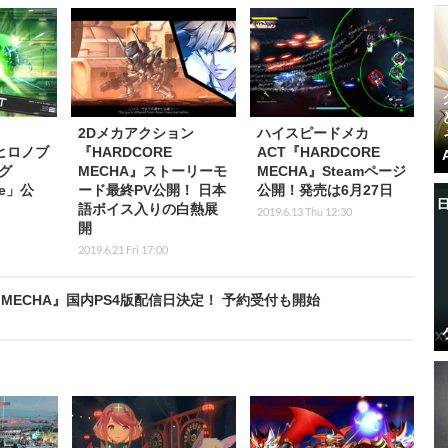
2Dメカアクション
ハイスピードメカ
ヒロノブ
『HARDCORE
ACT『HARDCORE
グ
MECHA』ストーリーモ
MECHA』Steamページ
ke」公
ード最終PV公開！ 日本
公開！発売は6月27日
語ボイス入りの白熱展
2019.6.13 Thu 12:30
開
2019.6.21 Fri 17:00
 MECHA』国内PS4版配信日決定！ 予約受付も開始