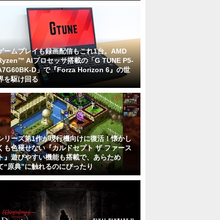
ゲームプレイも録画配信もこれ1台。AMD
Ryzen™ AIプロセッサ搭載の「G TUNE P5-
A7G60BK-D」で『Forza Horizon 6』の世
界を駆け回る
シリーズ第1作が現行機向けに復活！懐かし
くも色褪せない『カルドセプト ザ ファース
ト』遊びやすい機能も搭載で、あらため
て“原典”に触れるのにぴったり