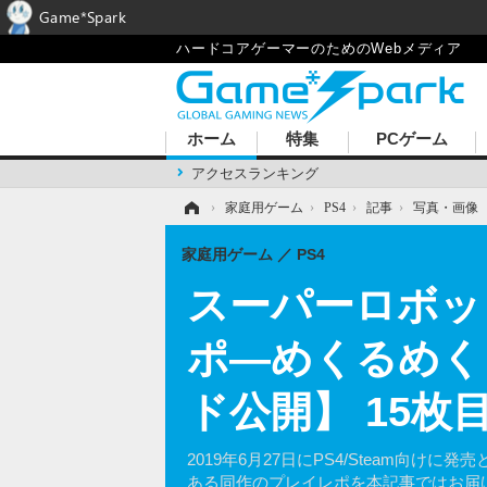
Game*Spark
ハードコアゲーマーのためのWebメディア
ホーム
特集
PCゲーム
アクセスランキング
ホーム
›
家庭用ゲーム
›
PS4
›
記事
›
写真・画像
家庭用ゲーム
PS4
スーパーロボット
ポ―めくるめく
ド公開】 15枚
2019年6月27日にPS4/Steam向
ある同作のプレイレポを本記事ではお届