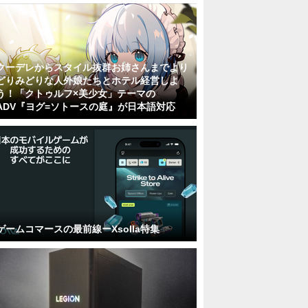
クーデレからスタイル抜群お姉さんまでより
どりみどりな人外娘たちとホテル経営しよ
う！「クトゥルフ×美少女」テーマの
ADV『ヨグ=ソトースの庭』が日本語対応
ゲームコマースの最前線ーXsolla特集