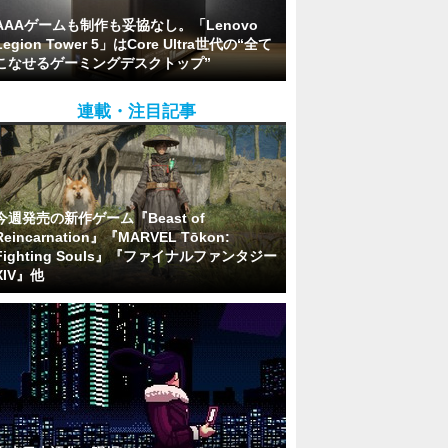
AAAゲームも制作も妥協なし。「Lenovo
Legion Tower 5」はCore Ultra世代の“全て
こなせるゲーミングデスクトップ”
連載・注目記事
今週発売の新作ゲーム『Beast of
Reincarnation』『MARVEL Tōkon:
Fighting Souls』『ファイナルファンタジー
XIV』他