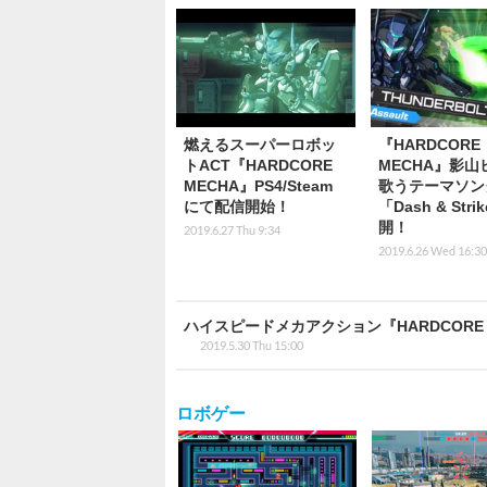
燃えるスーパーロボッ
『HARDCORE
トACT『HARDCORE
MECHA』影山
MECHA』PS4/Steam
歌うテーマソン
にて配信開始！
「Dash & Stri
開！
2019.6.27 Thu 9:34
2019.6.26 Wed 16:30
ハイスピードメカアクション『HARDCORE
2019.5.30 Thu 15:00
ロボゲー