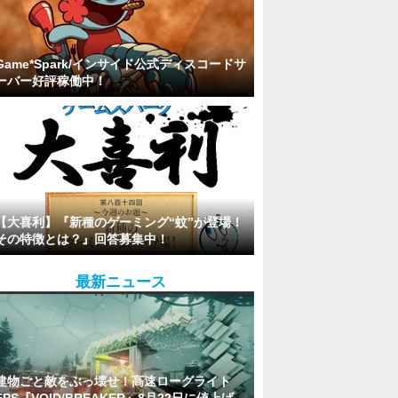
Game*Spark/インサイド公式ディスコードサ
ーバー好評稼働中！
【大喜利】『新種のゲーミング“蚊”が登場！
その特徴とは？』回答募集中！
最新ニュース
建物ごと敵をぶっ壊せ！高速ローグライト