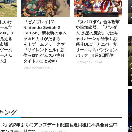
にいけ
『ゼノブレイド2
『スパロボY』合体攻撃
ーム市
Nintendo Switch 2
や追加武器、「ガンダ
ots』3
Edition』新衣装のホム
ム 水星の魔女」ではキ
見える
ラ＆ヒカリがたまら
ャリバーンが登場！お
市場
ん！ゲームフリークや
祭りDLC「アニバーサ
ゲーム
『サイレントヒル』新
リーエキスパンション
ーさん
作も嗜むゲムスパ注目
パック」8月5日配信
ム】
タイトルまとめ#3
2026.8.1 Sat 21:44
2026.8.2 Sun 11:00
キング
HILL 2』約2年ぶりにアップデート配信も適用後に不具合発生中
フォーマンスモードにて
2026.8.8 Sat 14:14