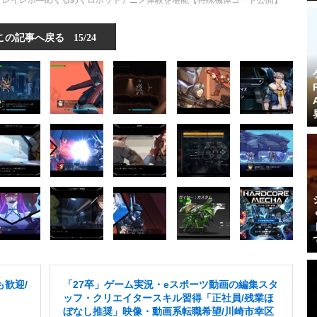
HA』プレイレポ―めくるめくロボットアニメ体験を堪能【特殊機体コード公開】
この記事へ戻る
15/24
も歓迎/
「27卒」ゲーム実況・eスポーツ動画の編集スタ
ッフ・クリエイタースキル習得「正社員/残業ほ
ぼなし推奨」映像・動画系転職希望/川崎市幸区