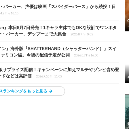
ペニー・パーカー、声優は映画「スパイダーバース」から続投！日
4.2 Thu 18:15
Tōkon』本日8月7日発売！1キャラ主体でもOKな設計でワンボタ
ー・パーカー、デップーまで大集合
2026.8.7 Fri 0:05
ン』海外版『SHATTERHAND（シャッターハンド）』スイ
ファミコン編」今後の配信予定が公開
2026.8.7 Fri 16:30
S4移植版サプライズ配信！キャンペーンに加えマルチやゾンビ含め登
ードなどは高評価
2026.7.10 Fri 11:05
スランキングをもっと見る