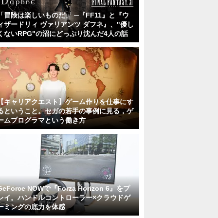
「冒険は楽しいものだ」 ─『FF11』と『ウ
ィザードリィ ヴァリアンツ ダフネ』、"優し
くないRPG"の沼にどっぷり沈んだ4人の話
【キャリアクエスト】ゲーム作りを仕事にす
るということ。セガの若手の事例に見る，ゲ
ームプログラマという働き方
GeForce NOWで『Forza Horizon 6』をプ
レイ。ハンドルコントローラー×クラウドゲ
ーミングの底力を体感