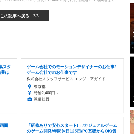
Six Skulls Update」が海外PS4/XB1向けに配信開始！PCも間もなく
この記事へ戻る
2/3
集スタ
ゲーム会社でのモーションデザイナーのお仕事/
残業ほ
ゲーム会社でのお仕事です
株式会社スタッフサービス エンジニアガイド
東京都
時給2,400円～
派遣社員
作画面
「研修ありで安心スタート!」/カジュアルゲーム
のゲーム開発/年間休日125日/PC基礎からOK/質