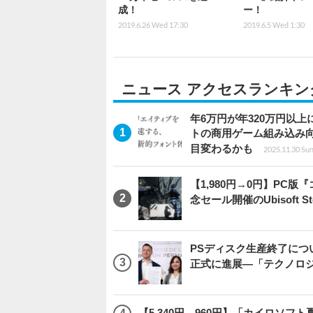
成！
ー！
2019.6.26 Wed 17:30
2019.6.5 Wed 1:30
ニュース アクセスランキン
年6万円が年320万円以
トの商用ゲーム組み込み
目変わるかも
2025.11.30 Sun
【1,980円→0円】PC
念セール開催のUbisoft 
PSディスク生産終了に
正式に進展―「テクノロ
【5,340円→960円】「カイロソフ