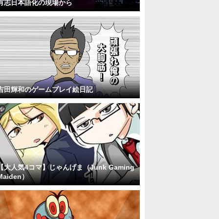
有志日本語化の現場から
吉田輝和のゲームプレイ絵日記
【大人気4コマ】じゃんげま（Junk Gaming
Maiden）