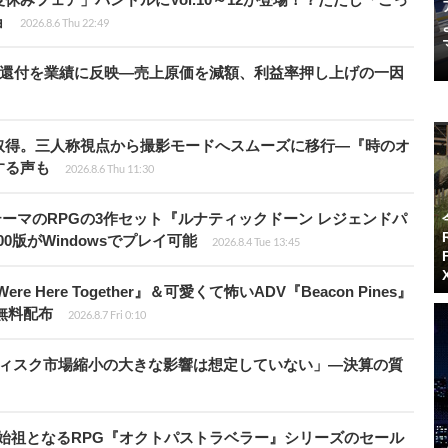
ョ
2026.8.6 Thu 22:49
”還付を業績に反映―売上原価を減額、利益率押し上げの一因
取得。三人称視点から撮影モードへスムーズに移行―『時のオ
する声も
2026.8.6 Thu 11:30
険がテーマのRPGの3作セット『ルナティックドーン レジェンドパ
00版がWindowsでプレイ可能
2026.8.4 Tue 13:45
re Here Together』＆可愛くて怖いADV『Beacon Pines』
で無料配布
2026.8.7 Fri 0:10
ディスク市場縮小の大きな影響は想定していない」―決算の質
D-2Dの始祖となるRPG『オクトパストラベラー』シリーズのセール