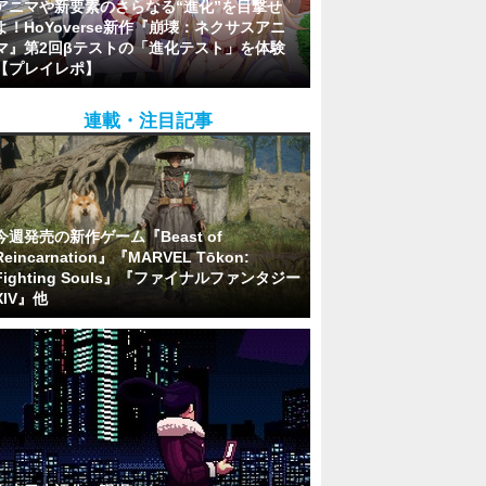
アニマや新要素のさらなる“進化”を目撃せ
よ！HoYoverse新作『崩壊：ネクサスアニ
マ』第2回βテストの「進化テスト」を体験
【プレイレポ】
連載・注目記事
今週発売の新作ゲーム『Beast of
Reincarnation』『MARVEL Tōkon:
Fighting Souls』『ファイナルファンタジー
XIV』他