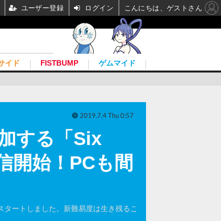
ユーザー登録
ログイン
こんにちは、ゲストさん
サイド
FISTBUMP
ゲムマイド
2019.7.4 Thu 0:57
加する「Six
に配信開始！PCも間
」の配信がスタートしました。新難易度は生き残るこ