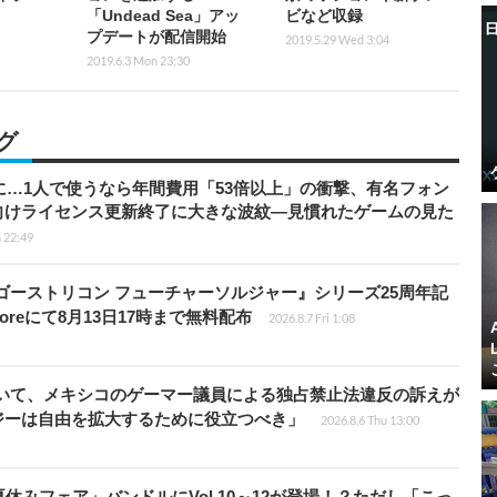
「Undead Sea」アッ
ビなど収録
プデートが配信開始
2019.5.29 Wed 3:04
2019.6.3 Mon 23:30
グ
上に…1人で使うなら年間費用「53倍以上」の衝撃、有名フォン
向けライセンス更新終了に大きな波紋―見慣れたゲームの見た
 22:49
版『ゴーストリコン フューチャーソルジャー』シリーズ25周年記
Storeにて8月13日17時まで無料配布
2026.8.7 Fri 1:08
ついて、メキシコのゲーマー議員による独占禁止法違反の訴えが
ジーは自由を拡大するために役立つべき」
2026.8.6 Thu 13:00
ト夏休みフェア」バンドルにVol.10～12が登場！？ただし「こっ