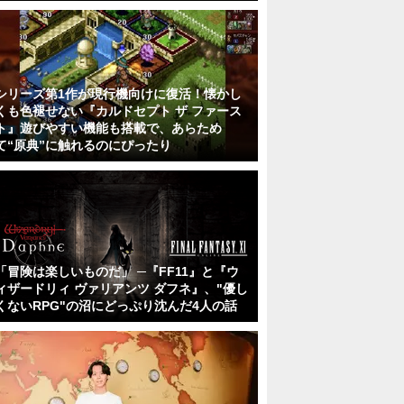
シリーズ第1作が現行機向けに復活！懐かし
くも色褪せない『カルドセプト ザ ファース
ト』遊びやすい機能も搭載で、あらため
て“原典”に触れるのにぴったり
「冒険は楽しいものだ」 ─『FF11』と『ウ
ィザードリィ ヴァリアンツ ダフネ』、"優し
くないRPG"の沼にどっぷり沈んだ4人の話