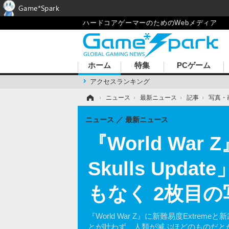
Game*Spark
ハードコアゲーマーのためのWebメディア
ホーム
特集
PCゲーム
アクセスランキング
ホーム
›
ニュース
›
最新ニュース
›
記事
›
写真・
ニュース
最新ニュース
『World Wa
Skulls Up
もなく 2枚目
『World War Z』に新難易度Extre
とが叶わず、人類が滅ぶほどのものだと