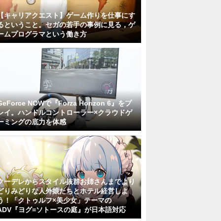
【キャリアクエスト】ゲーム作りを仕事にす
るということ。セガの若手の事例に見る，ゲ
ームプログラマという働き方
GeForce NOWで『Forza Horizon 6』をプ
レイ。ハンドルコントローラー×クラウドゲ
ーミングの底力を体感
クーデレからスタイル抜群お姉さんまでより
どりみどりな人外娘たちとホテル経営しよ
う！「クトゥルフ×美少女」テーマの
ADV『ヨグ=ソトースの庭』が日本語対応