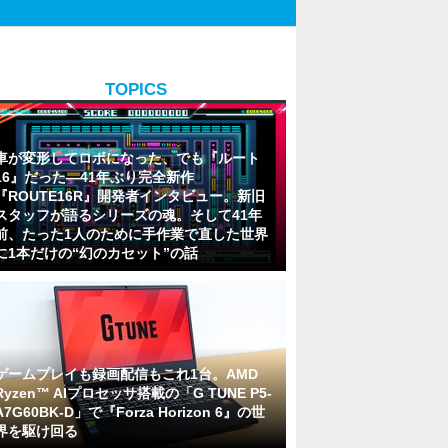
TOPICS
車が変形してロボになった、でも『ルート
16』だった―41年ぶり完全新作
『ROUTE16R』開発者インタビュー。新旧
スタッフが語るシリーズの魂。そして41年
前、たった1人のために手作業で直した世界
に1本だけの“幻のカセット”の話
ゲームプレイも録画配信もこれ1台。AMD
Ryzen™ AIプロセッサ搭載の「G TUNE P5-
A7G60BK-D」で『Forza Horizon 6』の世
界を駆け回る