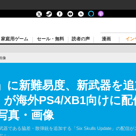
家庭用ゲーム
セール・無料
読者の声
漫画
イン
画像
r Z』に新難易度、新武器を追
date」が海外PS4/XB1向け
の写真・画像
meと新武器である脇差・散弾銃を追加する「Six Skulls Update
か－。