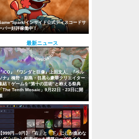
Game*Spark/インサイド公式ディスコードサ
ーバー好評稼働中！
最新ニュース
『ICO』『ワンダと巨像』上田文人、『ペル
ソナ』橋野・副島・目黒ら豪華クリエイター
集結！ゲームを“第十の芸術”と称える祭典
「The Tenth Mosaic」9月22日・23日に開
催
【999円→0円】「右」と「下」にしか進めな