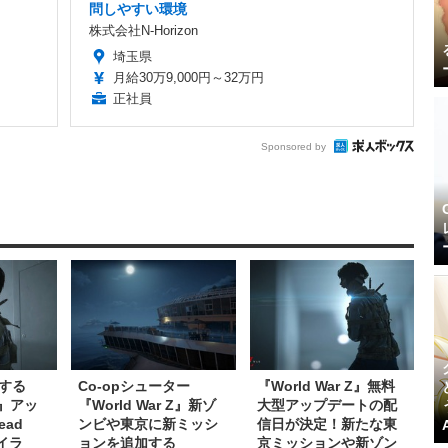
問しやすい環境
株式会社N-Horizon
埼玉県
月給30万9,000円～32万円
正社員
Sponsored by
する
Co-opシューター
『World War Z』無料
 Z』アッ
『World War Z』新ゾ
大型アップデートの配
ead
ンビや東京に新ミッシ
信日が決定！新たな東
イラ
ョンを追加する
京ミッションや新ゾン