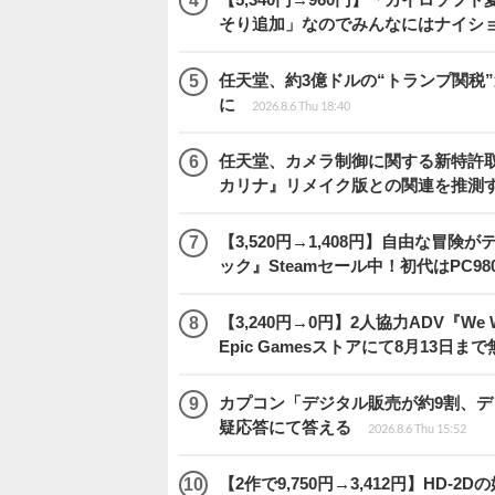
そり追加」なのでみんなにはナイシ
任天堂、約3億ドルの“トランプ関税
に
2026.8.6 Thu 18:40
任天堂、カメラ制御に関する新特許
カリナ』リメイク版との関連を推測
【3,520円→1,408円】自由な冒
ック』Steamセール中！初代はPC98
【3,240円→0円】2人協力ADV『We We
Epic Gamesストアにて8月13日ま
カプコン「デジタル販売が約9割、
疑応答にて答える
2026.8.6 Thu 15:52
【2作で9,750円→3,412円】H