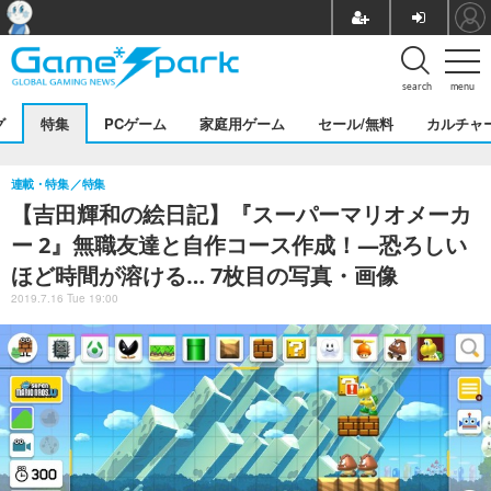
search
menu
グ
特集
PCゲーム
家庭用ゲーム
セール/無料
カルチャ
連載・特集
特集
【吉田輝和の絵日記】『スーパーマリオメーカ
ー 2』無職友達と自作コース作成！―恐ろしい
ほど時間が溶ける… 7枚目の写真・画像
2019.7.16 Tue 19:00