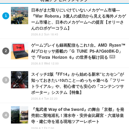
日本がまだ取りにいけていないメカゲーム市場―
『War Robots』3億人の成功から見える海外メカゲ
ーム市場と、日本のメカゲームへの提言【オリーさ
んのロボゲーコラム】
2026.8.2 Sun 18:45
ゲームプレイも録画配信もこれ1台。AMD Ryzen™
AIプロセッサ搭載の「G TUNE P5-A7G60BK-D」
で『Forza Horizon 6』の世界を駆け回る
PR
2026.8.5 Wed 12:00
スイッチ2版『FF14』から始める新米“ヒカセン”が
知っておきたい10のこと―めっちゃ遊べる「フリー
トライアル」や、初心者でも安心の「コンテンツサ
ポーター」システム【特集】
2026.8.4 Tue 22:20
『鬼武者 Way of the Sword』の舞台「京都」を発
売前に聖地巡礼！清水寺・安井金比羅宮・六道珍皇
寺・建仁寺を巡る現地ツアーレポート
2026.8.7 Fri 7:00