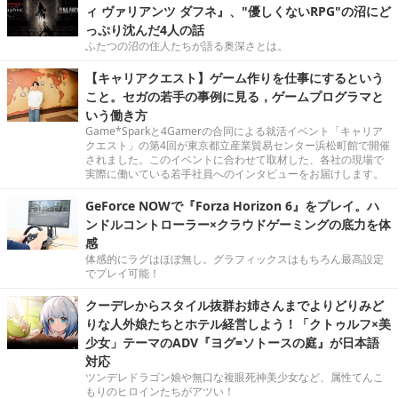
ィ ヴァリアンツ ダフネ』、"優しくないRPG"の沼にど
っぷり沈んだ4人の話
ふたつの沼の住人たちが語る奥深さとは。
【キャリアクエスト】ゲーム作りを仕事にするという
こと。セガの若手の事例に見る，ゲームプログラマと
いう働き方
Game*Sparkと4Gamerの合同による就活イベント「キャリア
クエスト」の第4回が東京都立産業貿易センター浜松町館で開催
されました。このイベントに合わせて取材した、各社の現場で
実際に働いている若手社員へのインタビューをお届けします。
GeForce NOWで『Forza Horizon 6』をプレイ。ハ
ンドルコントローラー×クラウドゲーミングの底力を体
感
体感的にラグはほぼ無し。グラフィックスはもちろん最高設定
でプレイ可能！
クーデレからスタイル抜群お姉さんまでよりどりみど
りな人外娘たちとホテル経営しよう！「クトゥルフ×美
少女」テーマのADV『ヨグ=ソトースの庭』が日本語
対応
ツンデレドラゴン娘や無口な複眼死神美少女など、属性てんこ
もりのヒロインたちがアツい！