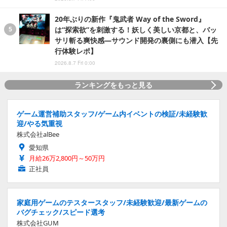
20年ぶりの新作『鬼武者 Way of the Sword』
は“探索欲”を刺激する！妖しく美しい京都と、バッ
サリ斬る爽快感―サウンド開発の裏側にも潜入【先
行体験レポ】
2026.8.7 Fri 0:00
ランキングをもっと見る
ゲーム運営補助スタッフ/ゲーム内イベントの検証/未経験歓
迎/やる気重視
株式会社alBee
愛知県
月給26万2,800円～50万円
正社員
家庭用ゲームのテスタースタッフ/未経験歓迎/最新ゲームの
バグチェック/スピード選考
株式会社GUM