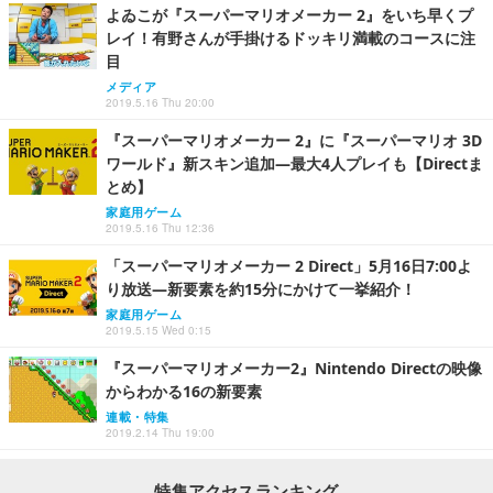
よゐこが『スーパーマリオメーカー 2』をいち早くプ
レイ！有野さんが手掛けるドッキリ満載のコースに注
目
メディア
2019.5.16 Thu 20:00
『スーパーマリオメーカー 2』に『スーパーマリオ 3D
ワールド』新スキン追加―最大4人プレイも【Directま
とめ】
家庭用ゲーム
2019.5.16 Thu 12:36
「スーパーマリオメーカー 2 Direct」5月16日7:00よ
り放送―新要素を約15分にかけて一挙紹介！
家庭用ゲーム
2019.5.15 Wed 0:15
『スーパーマリオメーカー2』Nintendo Directの映像
からわかる16の新要素
連載・特集
2019.2.14 Thu 19:00
特集アクセスランキング