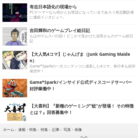
有志日本語化の現場から
PCゲーマーなら何かとお世話になっているであろう有志翻訳者
に連続インタビュー。
吉田輝和のゲームプレイ絵日記
もはやゲムスパの顔！どこかで見かけた吉田さんのゲーム絵日
記
【大人気4コマ】じゃんげま（Junk Gaming Maide
n）
Game*Sparkの一大コンテンツに成長した4コマ。単行本も好評
発売中！
Game*Spark/インサイド公式ディスコードサーバー
好評稼働中！
【大喜利】『新種のゲーミング“蚊”が登場！ その特徴
とは？』回答募集中！
写真・画像
ホーム
›
連載・特集
›
特集
›
記事
›