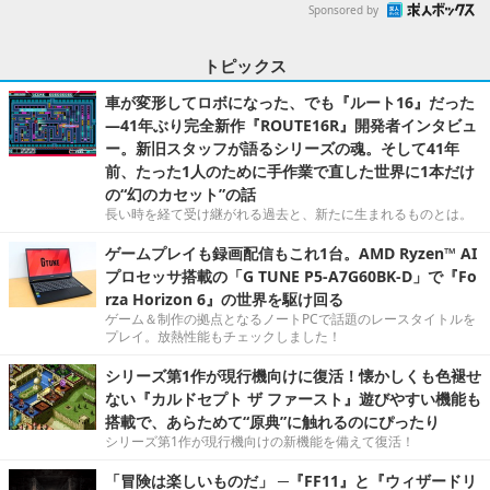
Sponsored by
トピックス
車が変形してロボになった、でも『ルート16』だった
―41年ぶり完全新作『ROUTE16R』開発者インタビュ
ー。新旧スタッフが語るシリーズの魂。そして41年
前、たった1人のために手作業で直した世界に1本だけ
の“幻のカセット”の話
長い時を経て受け継がれる過去と、新たに生まれるものとは。
ゲームプレイも録画配信もこれ1台。AMD Ryzen™ AI
プロセッサ搭載の「G TUNE P5-A7G60BK-D」で『Fo
rza Horizon 6』の世界を駆け回る
ゲーム＆制作の拠点となるノートPCで話題のレースタイトルを
プレイ。放熱性能もチェックしました！
シリーズ第1作が現行機向けに復活！懐かしくも色褪せ
ない『カルドセプト ザ ファースト』遊びやすい機能も
搭載で、あらためて“原典”に触れるのにぴったり
シリーズ第1作が現行機向けの新機能を備えて復活！
「冒険は楽しいものだ」 ─『FF11』と『ウィザードリ