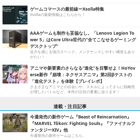
ゲームコマースの最前線ーXsolla特集
Xsollaの最新情報はこちらから！
AAAゲームも制作も妥協なし。「Lenovo Legion To
wer 5」はCore Ultra世代の“全てこなせるゲーミング
デスクトップ”
迫力を感じる強力スペック。メンテナンスしやすい構造もあり
がたい！
アニマや新要素のさらなる“進化”を目撃せよ！HoYov
erse新作『崩壊：ネクサスアニマ』第2回βテストの
「進化テスト」を体験【プレイレポ】
さまざまなアニマとの出会いや、スキルによってさらに戦略性
が増したバトルなど、本作の注目の要素に迫ります！
連載・注目記事
今週発売の新作ゲーム『Beast of Reincarnation』
『MARVEL Tōkon: Fighting Souls』『ファイナルフ
ァンタジーXIV』他
今週発売の新作ゲームはこちら。