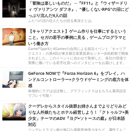
「冒険は楽しいものだ」 ─『FF11』と『ウィザードリ
ィ ヴァリアンツ ダフネ』、"優しくないRPG"の沼にど
っぷり沈んだ4人の話
ふたつの沼の住人たちが語る奥深さとは。
【キャリアクエスト】ゲーム作りを仕事にするという
こと。セガの若手の事例に見る，ゲームプログラマと
いう働き方
Game*Sparkと4Gamerの合同による就活イベント「キャリア
クエスト」の第4回が東京都立産業貿易センター浜松町館で開催
されました。このイベントに合わせて取材した、各社の現場で
実際に働いている若手社員へのインタビューをお届けします。
GeForce NOWで『Forza Horizon 6』をプレイ。ハ
ンドルコントローラー×クラウドゲーミングの底力を体
感
体感的にラグはほぼ無し。グラフィックスはもちろん最高設定
でプレイ可能！
クーデレからスタイル抜群お姉さんまでよりどりみど
りな人外娘たちとホテル経営しよう！「クトゥルフ×美
少女」テーマのADV『ヨグ=ソトースの庭』が日本語
対応
ツンデレドラゴン娘や無口な複眼死神美少女など、属性てんこ