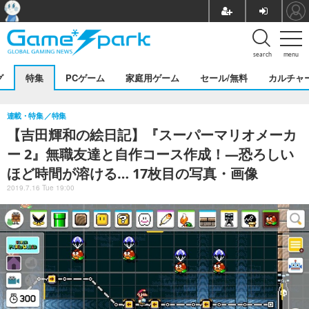
search
menu
グ
特集
PCゲーム
家庭用ゲーム
セール/無料
カルチャ
連載・特集
特集
【吉田輝和の絵日記】『スーパーマリオメーカ
ー 2』無職友達と自作コース作成！―恐ろしい
ほど時間が溶ける… 17枚目の写真・画像
2019.7.16 Tue 19:00