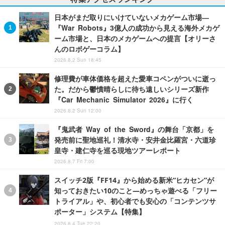
日本がまだ取りにいけていないメカゲーム市場―
『War Robots』3億人の成功から見える海外メカゲ
ーム市場と、日本のメカゲームへの提言【オリーさ
んのロボゲーコラム】
2026.8.2 Sun 18:45
修理費が車体価格を超えた愛車コペンがついに逝っ
た。だから鬱憤晴らしに待ち遠しいシリーズ新作
『Car Mechanic Simulator 2026』に行く
2026.8.2 Sun 12:00
『鬼武者 Way of the Sword』の舞台「京都」を
発売前に聖地巡礼！清水寺・安井金比羅宮・六道珍
皇寺・建仁寺を巡る現地ツアーレポート
2026.8.7 Fri 7:00
スイッチ2版『FF14』から始める新米“ヒカセン”が
知っておきたい10のこと―めっちゃ遊べる「フリー
トライアル」や、初心者でも安心の「コンテンツサ
ポーター」システム【特集】
2026.8.4 Tue 22:20