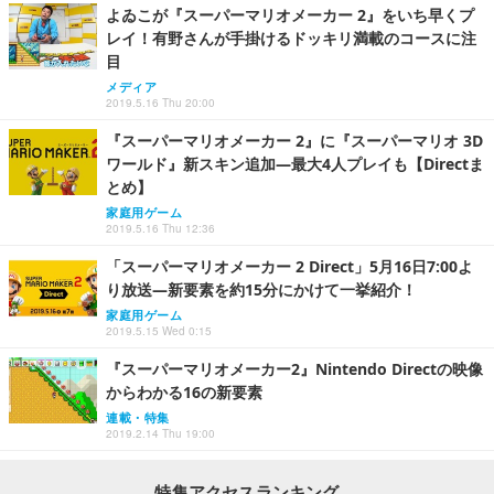
よゐこが『スーパーマリオメーカー 2』をいち早くプ
レイ！有野さんが手掛けるドッキリ満載のコースに注
目
メディア
2019.5.16 Thu 20:00
『スーパーマリオメーカー 2』に『スーパーマリオ 3D
ワールド』新スキン追加―最大4人プレイも【Directま
とめ】
家庭用ゲーム
2019.5.16 Thu 12:36
「スーパーマリオメーカー 2 Direct」5月16日7:00よ
り放送―新要素を約15分にかけて一挙紹介！
家庭用ゲーム
2019.5.15 Wed 0:15
『スーパーマリオメーカー2』Nintendo Directの映像
からわかる16の新要素
連載・特集
2019.2.14 Thu 19:00
特集アクセスランキング