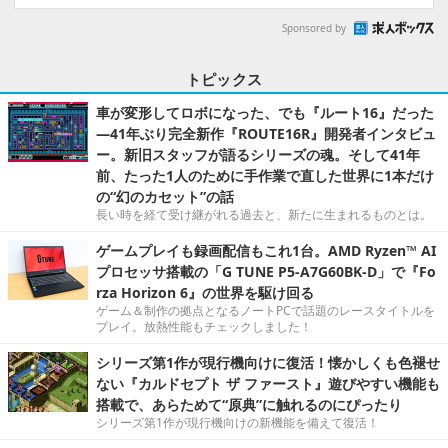
Sponsored by
トピックス
車が変形してロボになった、でも『ルート16』だった
―41年ぶり完全新作『ROUTE16R』開発者インタビュ
ー。新旧スタッフが語るシリーズの魂。そして41年
前、たった1人のために手作業で直した世界に1本だけ
の“幻のカセット”の話
長い時を経て受け継がれる過去と、新たに生まれるものとは。
ゲームプレイも録画配信もこれ1台。AMD Ryzen™ AI
プロセッサ搭載の「G TUNE P5-A7G60BK-D」で『Fo
rza Horizon 6』の世界を駆け回る
ゲーム＆制作の拠点となるノートPCで話題のレースタイトルを
プレイ。放熱性能もチェックしました！
シリーズ第1作が現行機向けに復活！懐かしくも色褪せ
ない『カルドセプト ザ ファースト』遊びやすい機能も
搭載で、あらためて“原典”に触れるのにぴったり
シリーズ第1作が現行機向けの新機能を備えて復活！