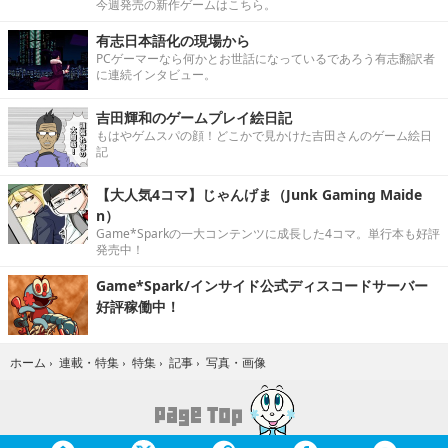
今週発売の新作ゲームはこちら。
有志日本語化の現場から
PCゲーマーなら何かとお世話になっているであろう有志翻訳者
に連続インタビュー。
吉田輝和のゲームプレイ絵日記
もはやゲムスパの顔！どこかで見かけた吉田さんのゲーム絵日
記
【大人気4コマ】じゃんげま（Junk Gaming Maide
n）
Game*Sparkの一大コンテンツに成長した4コマ。単行本も好評
発売中！
Game*Spark/インサイド公式ディスコードサーバー
好評稼働中！
写真・画像
ホーム
›
連載・特集
›
特集
›
記事
›