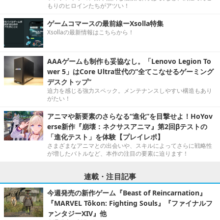
もりのヒロインたちがアツい！
ゲームコマースの最前線ーXsolla特集
Xsollaの最新情報はこちらから！
AAAゲームも制作も妥協なし。「Lenovo Legion To
wer 5」はCore Ultra世代の“全てこなせるゲーミング
デスクトップ”
迫力を感じる強力スペック。メンテナンスしやすい構造もあり
がたい！
アニマや新要素のさらなる“進化”を目撃せよ！HoYov
erse新作『崩壊：ネクサスアニマ』第2回βテストの
「進化テスト」を体験【プレイレポ】
さまざまなアニマとの出会いや、スキルによってさらに戦略性
が増したバトルなど、本作の注目の要素に迫ります！
連載・注目記事
今週発売の新作ゲーム『Beast of Reincarnation』
『MARVEL Tōkon: Fighting Souls』『ファイナルフ
ァンタジーXIV』他