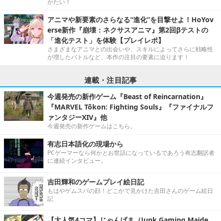
がたい！
アニマや新要素のさらなる“進化”を目撃せよ！HoYov
erse新作『崩壊：ネクサスアニマ』第2回βテストの
「進化テスト」を体験【プレイレポ】
さまざまなアニマとの出会いや、スキルによってさらに戦略性
が増したバトルなど、本作の注目の要素に迫ります！
連載・注目記事
今週発売の新作ゲーム『Beast of Reincarnation』
『MARVEL Tōkon: Fighting Souls』『ファイナルフ
ァンタジーXIV』他
今週発売の新作ゲームはこちら。
有志日本語化の現場から
PCゲーマーなら何かとお世話になっているであろう有志翻訳者
に連続インタビュー。
吉田輝和のゲームプレイ絵日記
もはやゲムスパの顔！どこかで見かけた吉田さんのゲーム絵日
記
【大人気4コマ】じゃんげま（Junk Gaming Maide