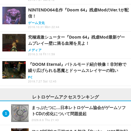
NINTENDO64名作『Doom 64』残虐ModのVer.1が配
信！
ゲーム文化
2016.10.31 Mon 22:44
究極過激シューター『Doom 64』残虐Mod最新ゲー
ムプレイ―壁に滴る血潮を見よ！
メディア
2016.3.18 Fri 11:59
『DOOM Eternal』バトルモード紹介映像！非対称で
繰り広げられる悪魔とドゥームスレイヤーの戦い
PC
2019.7.27 Sat 12:45
レトロゲームアクセスランキング
まっぷたつに…日本レトロゲーム協会がゲームソフ
トCDの劣化について問題提起
2026.8.6 Thu 21:43