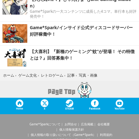
n）
Game*Sparkの一大コンテンツに成長した4コマ。単行本も好評
発売中！
Game*Spark/インサイド公式ディスコードサーバー
好評稼働中！
【大喜利】『新種のゲーミング“蚊”が登場！ その特徴
とは？』回答募集中！
写真・画像
ホーム
›
ゲーム文化
›
レトロゲーム
›
記事
›
Home
X
STEAM
Facebook
YouTube
Game*Sparkについて
お問合せ
広告掲載
会社概要
個人情報保護方針
個人情報の取り扱いについて（Game*Spark）
利用規約