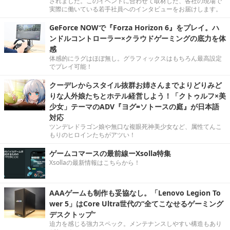
されました。このイベントに合わせて取材した、各社の現場で
実際に働いている若手社員へのインタビューをお届けします。
GeForce NOWで『Forza Horizon 6』をプレイ。ハ
ンドルコントローラー×クラウドゲーミングの底力を体
感
体感的にラグはほぼ無し。グラフィックスはもちろん最高設定
でプレイ可能！
クーデレからスタイル抜群お姉さんまでよりどりみど
りな人外娘たちとホテル経営しよう！「クトゥルフ×美
少女」テーマのADV『ヨグ=ソトースの庭』が日本語
対応
ツンデレドラゴン娘や無口な複眼死神美少女など、属性てんこ
もりのヒロインたちがアツい！
ゲームコマースの最前線ーXsolla特集
Xsollaの最新情報はこちらから！
AAAゲームも制作も妥協なし。「Lenovo Legion To
wer 5」はCore Ultra世代の“全てこなせるゲーミング
デスクトップ”
迫力を感じる強力スペック。メンテナンスしやすい構造もあり