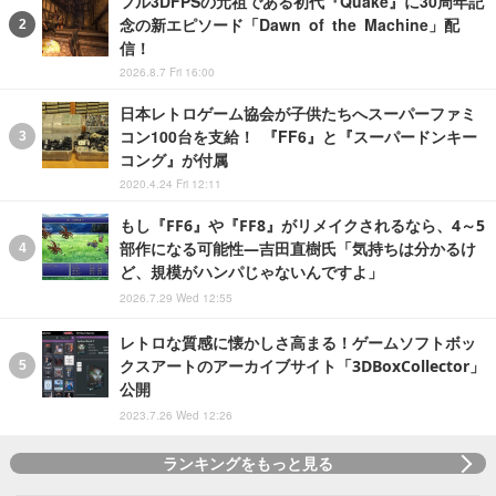
フル3DFPSの元祖である初代『Quake』に30周年記
念の新エピソード「Dawn of the Machine」配
信！
2026.8.7 Fri 16:00
日本レトロゲーム協会が子供たちへスーパーファミ
コン100台を支給！ 『FF6』と『スーパードンキー
コング』が付属
2020.4.24 Fri 12:11
もし『FF6』や『FF8』がリメイクされるなら、4～5
部作になる可能性―吉田直樹氏「気持ちは分かるけ
ど、規模がハンパじゃないんですよ」
2026.7.29 Wed 12:55
レトロな質感に懐かしさ高まる！ゲームソフトボッ
クスアートのアーカイブサイト「3DBoxCollector」
公開
2023.7.26 Wed 12:26
ランキングをもっと見る