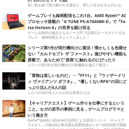
長い時を経て受け継がれる過去と、新たに生まれるものとは。
ゲームプレイも録画配信もこれ1台。AMD Ryzen™ AI
プロセッサ搭載の「G TUNE P5-A7G60BK-D」で『Fo
rza Horizon 6』の世界を駆け回る
ゲーム＆制作の拠点となるノートPCで話題のレースタイトルを
プレイ。放熱性能もチェックしました！
シリーズ第1作が現行機向けに復活！懐かしくも色褪せ
ない『カルドセプト ザ ファースト』遊びやすい機能も
搭載で、あらためて“原典”に触れるのにぴったり
シリーズ第1作が現行機向けの新機能を備えて復活！
「冒険は楽しいものだ」 ─『FF11』と『ウィザードリ
ィ ヴァリアンツ ダフネ』、"優しくないRPG"の沼にど
っぷり沈んだ4人の話
ふたつの沼の住人たちが語る奥深さとは。
【キャリアクエスト】ゲーム作りを仕事にするという
こと。セガの若手の事例に見る，ゲームプログラマと
いう働き方
Game*Sparkと4Gamerの合同による就活イベント「キャリア
クエスト」の第4回が東京都立産業貿易センター浜松町館で開催