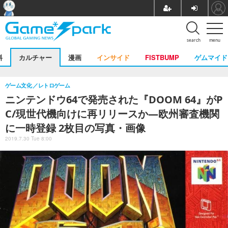
search
menu
料
カルチャー
漫画
インサイド
FISTBUMP
ゲムマイド
ゲーム文化
レトロゲーム
ニンテンドウ64で発売された『DOOM 64』がP
C/現世代機向けに再リリースか―欧州審査機関
に一時登録 2枚目の写真・画像
2019.7.30 Tue 8:00