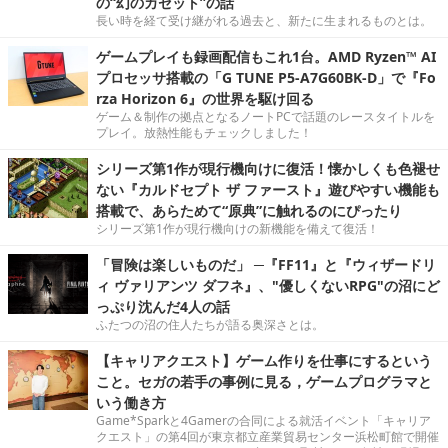
の“幻のカセット”の話
長い時を経て受け継がれる過去と、新たに生まれるものとは。
ゲームプレイも録画配信もこれ1台。AMD Ryzen™ AI
プロセッサ搭載の「G TUNE P5-A7G60BK-D」で『Fo
rza Horizon 6』の世界を駆け回る
ゲーム＆制作の拠点となるノートPCで話題のレースタイトルを
プレイ。放熱性能もチェックしました！
シリーズ第1作が現行機向けに復活！懐かしくも色褪せ
ない『カルドセプト ザ ファースト』遊びやすい機能も
搭載で、あらためて“原典”に触れるのにぴったり
シリーズ第1作が現行機向けの新機能を備えて復活！
「冒険は楽しいものだ」 ─『FF11』と『ウィザードリ
ィ ヴァリアンツ ダフネ』、"優しくないRPG"の沼にど
っぷり沈んだ4人の話
ふたつの沼の住人たちが語る奥深さとは。
【キャリアクエスト】ゲーム作りを仕事にするという
こと。セガの若手の事例に見る，ゲームプログラマと
いう働き方
Game*Sparkと4Gamerの合同による就活イベント「キャリア
クエスト」の第4回が東京都立産業貿易センター浜松町館で開催