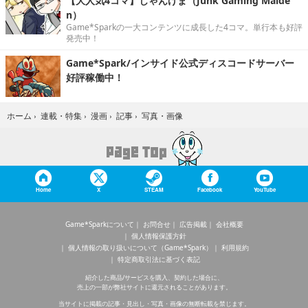
【大人気4コマ】じゃんげま（Junk Gaming Maide
n）
Game*Sparkの一大コンテンツに成長した4コマ。単行本も好評
発売中！
Game*Spark/インサイド公式ディスコードサーバー
好評稼働中！
写真・画像
ホーム
›
連載・特集
›
漫画
›
記事
›
Home
X
STEAM
Facebook
YouTube
Game*Sparkについて
お問合せ
広告掲載
会社概要
個人情報保護方針
個人情報の取り扱いについて（Game*Spark）
利用規約
特定商取引法に基づく表記
紹介した商品/サービスを購入、契約した場合に、
売上の一部が弊社サイトに還元されることがあります。
当サイトに掲載の記事・見出し・写真・画像の無断転載を禁じます。