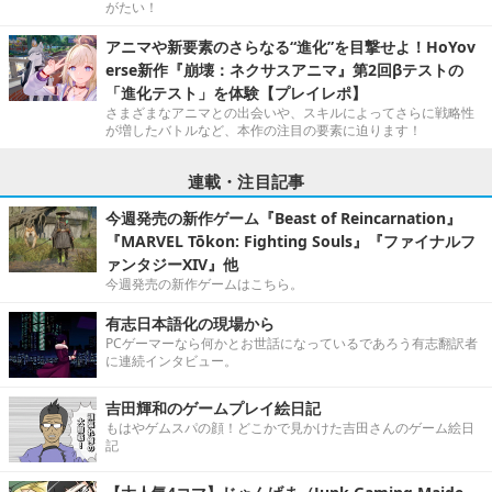
がたい！
アニマや新要素のさらなる“進化”を目撃せよ！HoYov
erse新作『崩壊：ネクサスアニマ』第2回βテストの
「進化テスト」を体験【プレイレポ】
さまざまなアニマとの出会いや、スキルによってさらに戦略性
が増したバトルなど、本作の注目の要素に迫ります！
連載・注目記事
今週発売の新作ゲーム『Beast of Reincarnation』
『MARVEL Tōkon: Fighting Souls』『ファイナルフ
ァンタジーXIV』他
今週発売の新作ゲームはこちら。
有志日本語化の現場から
PCゲーマーなら何かとお世話になっているであろう有志翻訳者
に連続インタビュー。
吉田輝和のゲームプレイ絵日記
もはやゲムスパの顔！どこかで見かけた吉田さんのゲーム絵日
記