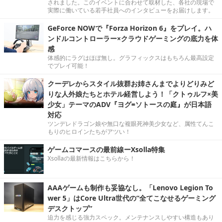
されました。このイベントに合わせて取材した、各社の現場で
実際に働いている若手社員へのインタビューをお届けします。
GeForce NOWで『Forza Horizon 6』をプレイ。ハ
ンドルコントローラー×クラウドゲーミングの底力を体
感
体感的にラグはほぼ無し。グラフィックスはもちろん最高設定
でプレイ可能！
クーデレからスタイル抜群お姉さんまでよりどりみど
りな人外娘たちとホテル経営しよう！「クトゥルフ×美
少女」テーマのADV『ヨグ=ソトースの庭』が日本語
対応
ツンデレドラゴン娘や無口な複眼死神美少女など、属性てんこ
もりのヒロインたちがアツい！
ゲームコマースの最前線ーXsolla特集
Xsollaの最新情報はこちらから！
AAAゲームも制作も妥協なし。「Lenovo Legion To
wer 5」はCore Ultra世代の“全てこなせるゲーミング
デスクトップ”
迫力を感じる強力スペック。メンテナンスしやすい構造もあり