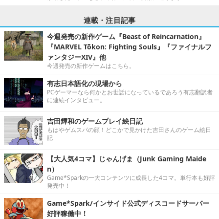
連載・注目記事
今週発売の新作ゲーム『Beast of Reincarnation』
『MARVEL Tōkon: Fighting Souls』『ファイナルフ
ァンタジーXIV』他
今週発売の新作ゲームはこちら。
有志日本語化の現場から
PCゲーマーなら何かとお世話になっているであろう有志翻訳者
に連続インタビュー。
吉田輝和のゲームプレイ絵日記
もはやゲムスパの顔！どこかで見かけた吉田さんのゲーム絵日
記
【大人気4コマ】じゃんげま（Junk Gaming Maide
n）
Game*Sparkの一大コンテンツに成長した4コマ。単行本も好評
発売中！
Game*Spark/インサイド公式ディスコードサーバー
好評稼働中！