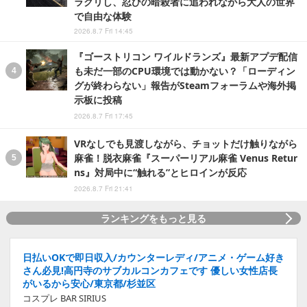
ラクリし、忍びの暗殺者に追われながら大人の世界
で自由な体験
2026.8.7 Fri 14:45
『ゴーストリコン ワイルドランズ』最新アプデ配信
も未だ一部のCPU環境では動かない？「ローディン
グが終わらない」報告がSteamフォーラムや海外掲
示板に投稿
2026.8.7 Fri 17:45
VRなしでも見渡しながら、チョットだけ触りながら
麻雀！脱衣麻雀『スーパーリアル麻雀 Venus Retur
ns』対局中に“触れる”とヒロインが反応
2026.8.7 Fri 21:41
ランキングをもっと見る
日払いOKで即日収入/カウンターレディ/アニメ・ゲーム好き
さん必見!高円寺のサブカルコンカフェです 優しい女性店長
がいるから安心/東京都/杉並区
コスプレ BAR SIRIUS