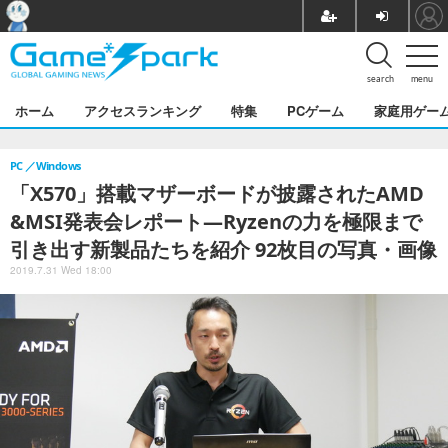
search
menu
ホーム
アクセスランキング
特集
PCゲーム
家庭用ゲー
PC
Windows
「X570」搭載マザーボードが披露されたAMD
&MSI発表会レポート―Ryzenの力を極限まで
引き出す新製品たちを紹介 92枚目の写真・画像
2019.7.31 Wed 18:00