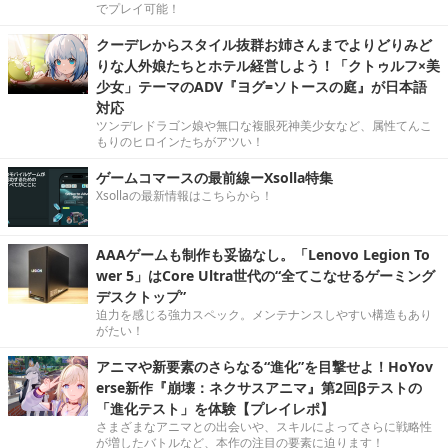
でプレイ可能！
クーデレからスタイル抜群お姉さんまでよりどりみど
りな人外娘たちとホテル経営しよう！「クトゥルフ×美
少女」テーマのADV『ヨグ=ソトースの庭』が日本語
対応
ツンデレドラゴン娘や無口な複眼死神美少女など、属性てんこ
もりのヒロインたちがアツい！
ゲームコマースの最前線ーXsolla特集
Xsollaの最新情報はこちらから！
AAAゲームも制作も妥協なし。「Lenovo Legion To
wer 5」はCore Ultra世代の“全てこなせるゲーミング
デスクトップ”
迫力を感じる強力スペック。メンテナンスしやすい構造もあり
がたい！
アニマや新要素のさらなる“進化”を目撃せよ！HoYov
erse新作『崩壊：ネクサスアニマ』第2回βテストの
「進化テスト」を体験【プレイレポ】
さまざまなアニマとの出会いや、スキルによってさらに戦略性
が増したバトルなど、本作の注目の要素に迫ります！