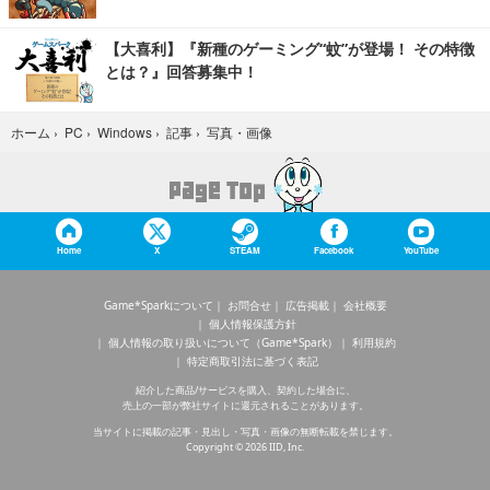
【大喜利】『新種のゲーミング“蚊”が登場！ その特徴
とは？』回答募集中！
写真・画像
ホーム
›
PC
›
Windows
›
記事
›
Home
X
STEAM
Facebook
YouTube
Game*Sparkについて
お問合せ
広告掲載
会社概要
個人情報保護方針
個人情報の取り扱いについて（Game*Spark）
利用規約
特定商取引法に基づく表記
紹介した商品/サービスを購入、契約した場合に、
売上の一部が弊社サイトに還元されることがあります。
当サイトに掲載の記事・見出し・写真・画像の無断転載を禁じます。
Copyright © 2026 IID, Inc.