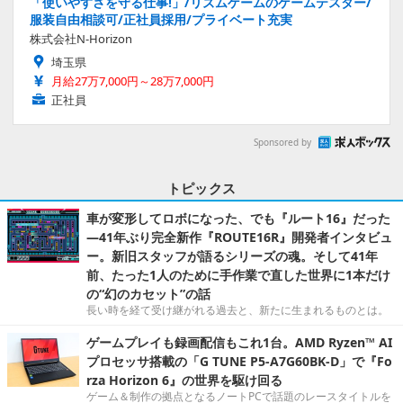
「使いやすさを守る仕事!」/リズムゲームのゲームテスター/
服装自由相談可/正社員採用/プライベート充実
株式会社N-Horizon
埼玉県
月給27万7,000円～28万7,000円
正社員
Sponsored by
トピックス
車が変形してロボになった、でも『ルート16』だった
―41年ぶり完全新作『ROUTE16R』開発者インタビュ
ー。新旧スタッフが語るシリーズの魂。そして41年
前、たった1人のために手作業で直した世界に1本だけ
の“幻のカセット”の話
長い時を経て受け継がれる過去と、新たに生まれるものとは。
ゲームプレイも録画配信もこれ1台。AMD Ryzen™ AI
プロセッサ搭載の「G TUNE P5-A7G60BK-D」で『Fo
rza Horizon 6』の世界を駆け回る
ゲーム＆制作の拠点となるノートPCで話題のレースタイトルを