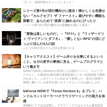
プレイ。放熱性能もチェックしました！
シリーズ第1作が現行機向けに復活！懐かしくも色褪せ
ない『カルドセプト ザ ファースト』遊びやすい機能も
搭載で、あらためて“原典”に触れるのにぴったり
シリーズ第1作が現行機向けの新機能を備えて復活！
「冒険は楽しいものだ」 ─『FF11』と『ウィザードリ
ィ ヴァリアンツ ダフネ』、"優しくないRPG"の沼にど
っぷり沈んだ4人の話
ふたつの沼の住人たちが語る奥深さとは。
【キャリアクエスト】ゲーム作りを仕事にするという
こと。セガの若手の事例に見る，ゲームプログラマと
いう働き方
Game*Sparkと4Gamerの合同による就活イベント「キャリア
クエスト」の第4回が東京都立産業貿易センター浜松町館で開催
されました。このイベントに合わせて取材した、各社の現場で
実際に働いている若手社員へのインタビューをお届けします。
GeForce NOWで『Forza Horizon 6』をプレイ。ハ
ンドルコントローラー×クラウドゲーミングの底力を体
感
体感的にラグはほぼ無し。グラフィックスはもちろん最高設定