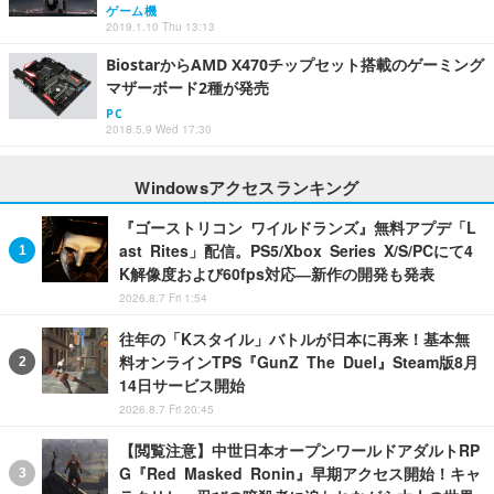
ゲーム機
2019.1.10 Thu 13:13
BiostarからAMD X470チップセット搭載のゲーミング
マザーボード2種が発売
PC
2018.5.9 Wed 17:30
Windowsアクセスランキング
『ゴーストリコン ワイルドランズ』無料アプデ「L
ast Rites」配信。PS5/Xbox Series X/S/PCにて4
K解像度および60fps対応―新作の開発も発表
2026.8.7 Fri 1:54
往年の「Kスタイル」バトルが日本に再来！基本無
料オンラインTPS『GunZ The Duel』Steam版8月
14日サービス開始
2026.8.7 Fri 20:45
【閲覧注意】中世日本オープンワールドアダルトRP
G『Red Masked Ronin』早期アクセス開始！キャ