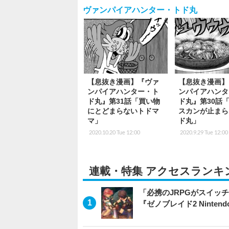
ヴァンパイアハンター・トド丸
【息抜き漫画】『ヴァ
【息抜き漫画】
ンパイアハンター・ト
ンパイアハンタ
ド丸』第31話「買い物
ド丸』第30話
にとどまらないトドマ
スカンが止まら
マ」
ド丸」
2020.10.20 Tue 12:00
2020.9.29 Tue 12:00
連載・特集 アクセスランキ
「必携のJRPGがスイッ
『ゼノブレイド2 Nintendo S