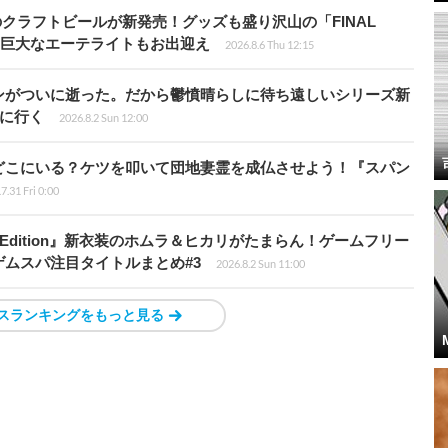
のクラフトビールが新発売！グッズも盛り沢山の「FINAL
P」では巨大なエーテライトもお出迎え
2026.8.6 Thu 12:15
ンがついに逝った。だから鬱憤晴らしに待ち遠しいシリーズ新
6』に行く
2026.8.2 Sun 12:00
どこにいる？ケツを叩いて団地妻霊を成仏させよう！『スパン
7.31 Fri 0:00
ch 2 Edition』新衣装のホムラ＆ヒカリがたまらん！ゲームフリー
ムスパ注目タイトルまとめ#3
2026.8.2 Sun 11:00
スランキングをもっと見る