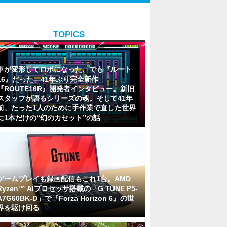
TOPICS
車が変形してロボになった、でも『ルート
16』だった―41年ぶり完全新作
『ROUTE16R』開発者インタビュー。新旧
スタッフが語るシリーズの魂。そして41年
前、たった1人のために手作業で直した世界
に1本だけの“幻のカセット”の話
ゲームプレイも録画配信もこれ1台。AMD
Ryzen™ AIプロセッサ搭載の「G TUNE P5-
A7G60BK-D」で『Forza Horizon 6』の世
界を駆け回る