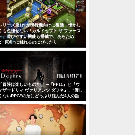
シリーズ第1作が現行機向けに復活！懐かし
くも色褪せない『カルドセプト ザ ファース
ト』遊びやすい機能も搭載で、あらため
て“原典”に触れるのにぴったり
「冒険は楽しいものだ」 ─『FF11』と『ウ
ィザードリィ ヴァリアンツ ダフネ』、"優し
くないRPG"の沼にどっぷり沈んだ4人の話