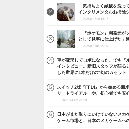
「気持ちよく絨毯を洗っ
インクリメンタルお掃除
2026.8.2 Sun 18:15
「『ポケモン』開発元がソ
として見事に仕上げた」海外レビ
2026.8.4 Tue 15:00
車が変形してロボになった、でも『ルー
インタビュー。新旧スタッフが語るシ
した世界に1本だけの“幻のカセット
スイッチ2版『FF14』から始める新
リートライアル」や、初心者でも安
2026.8.4 Tue 22:20
日本がまだ取りにいけていないメカゲー
ゲーム市場と、日本のメカゲームへ