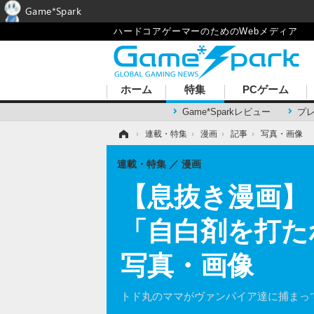
Game*Spark
ハードコアゲーマーのためのWebメディア
ホーム
特集
PCゲーム
Game*Sparkレビュー
プ
ホーム
›
連載・特集
›
漫画
›
記事
›
写真・画像
連載・特集
漫画
【息抜き漫画】
「自白剤を打た
写真・画像
トド丸のママがヴァンパイア達に捕まっ