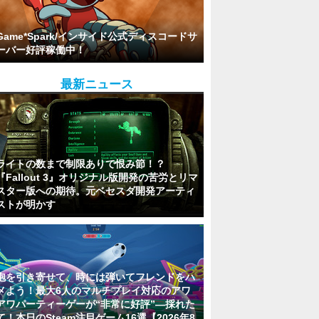
Game*Spark/インサイド公式ディスコードサ
ーバー好評稼働中！
最新ニュース
ライトの数まで制限ありで恨み節！？
『Fallout 3』オリジナル版開発の苦労とリマ
スター版への期待。元ベセスダ開発アーティ
ストが明かす
泡を引き寄せて、時には弾いてフレンドをハ
メよう！最大6人のマルチプレイ対応のアワ
アワパーティーゲーが“非常に好評”―採れた
て！本日のSteam注目ゲーム16選【2026年8