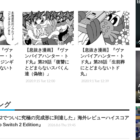
『ヴァ
【息抜き漫画】『ヴァ
【息抜き漫画】『ヴァ
ー・ト
ンパイアハンター・ト
ンパイアハンター・ト
「ジンギ
ド丸』第29話「復讐に
ド丸』第28話「生前葬
ないト
とどまらないスパくん
にとどまらないトド
達（偽物）」
丸」
2020.9.15 Tue 12:00
2020.9.1 Tue 12:39
ング
チ2でついに究極の完成形に到達した」海外レビューハイスコア
witch 2 Edition』
2026.8.6 Thu 19:45