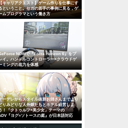
【キャリアクエスト】ゲーム作りを仕事にす
るということ。セガの若手の事例に見る，ゲ
ームプログラマという働き方
GeForce NOWで『Forza Horizon 6』をプ
レイ。ハンドルコントローラー×クラウドゲ
ーミングの底力を体感
クーデレからスタイル抜群お姉さんまでより
どりみどりな人外娘たちとホテル経営しよ
う！「クトゥルフ×美少女」テーマの
ADV『ヨグ=ソトースの庭』が日本語対応