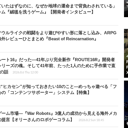
ていたはずなのに、なぜか地球の運命まで背負わされている」
シム『絨毯を洗うゲーム』【開発者インタビュー】
ウルライクの戦闘をより遊びやすい形に落とし込み、ARPG
ューひとまとめ『Beast of Reincarnation』
ト16』だった―41年ぶり完全新作『ROUTE16R』開発者
リーズの魂。そして41年前、たった1人のために手作業で直
”の話
2026.8.6 Thu 12:00
米“ヒカセン”が知っておきたい10のこと―めっちゃ遊べる「フ
心の「コンテンツサポーター」システム【特集】
ム市場―『War Robots』3億人の成功から見える海外メカ
の提言【オリーさんのロボゲーコラム】
2026.8.2 Sun 18:45