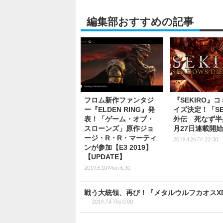
編集部おすすめの記事
フロム新作ファンタジ
『SEKIRO』
ー『ELDEN RING』発
イズ決定！「SE
表！「ゲーム・オブ・
外伝 死なず半
スローンズ」原作ジョ
月27日連載開始
ージ・R・R・マーティ
2019.4.26 Fri 22:30
ンが参加【E3 2019】
【UPDATE】
2019.6.10 Mon 6:30
戦う大統領、再び！『メタルウルフカオスX
2019.7.4 Thu 0:00