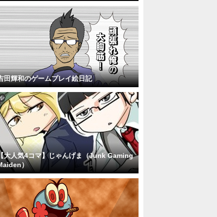
吉田輝和のゲームプレイ絵日記
【大人気4コマ】じゃんげま（Junk Gaming
Maiden）