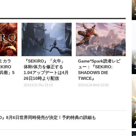
コミカラ
『SEKIRO』「火牛」
Game*Spark読者レビ
KIRO
体幹/体力を修正する
ュー：『SEKIRO:
兵衛」5
1.04アップデートは4月
SHADOWS DIE
26日10時より配信
TWICE』
2019.4.25 Thu 13:19
2019.4.24 Wed 12:00
D』8月6日世界同時発売が決定！予約特典の詳細も