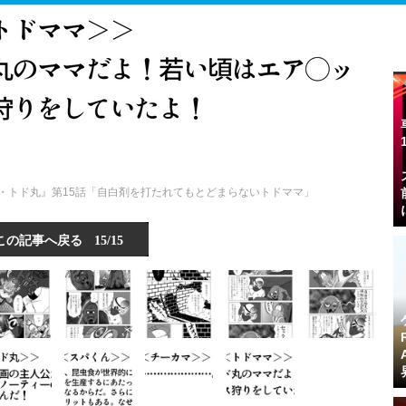
・トド丸』第15話「自白剤を打たれてもとどまらないトドママ」
この記事へ戻る
15/15