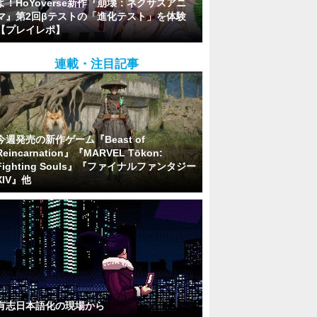
よ！HoYoverse新作『崩壊：ネクサスアニ
マ』第2回βテストの「進化テスト」を体験
【プレイレポ】
連載・注目記事
今週発売の新作ゲーム『Beast of
Reincarnation』『MARVEL Tōkon:
Fighting Souls』『ファイナルファンタジー
XIV』他
有志日本語化の現場から