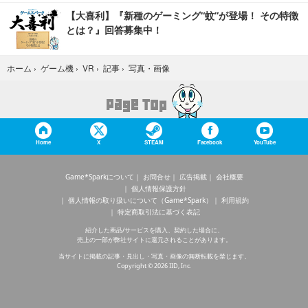
【大喜利】『新種のゲーミング“蚊”が登場！ その特徴
とは？』回答募集中！
写真・画像
ホーム
›
ゲーム機
›
VR
›
記事
›
Home
X
STEAM
Facebook
YouTube
Game*Sparkについて
お問合せ
広告掲載
会社概要
個人情報保護方針
個人情報の取り扱いについて（Game*Spark）
利用規約
特定商取引法に基づく表記
紹介した商品/サービスを購入、契約した場合に、
売上の一部が弊社サイトに還元されることがあります。
当サイトに掲載の記事・見出し・写真・画像の無断転載を禁じます。
Copyright © 2026 IID, Inc.