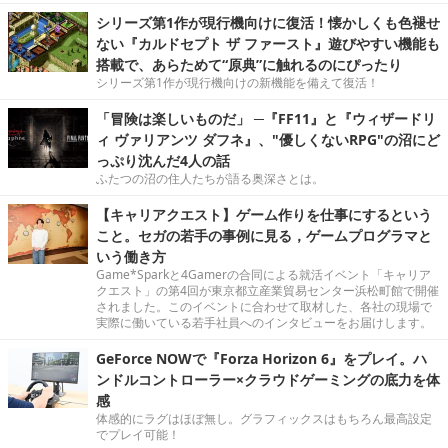
シリーズ第1作が現行機向けに復活！懐かしくも色褪せ
ない『カルドセプト ザ ファースト』遊びやすい機能も
搭載で、あらためて“原典”に触れるのにぴったり
シリーズ第1作が現行機向けの新機能を備えて復活！
「冒険は楽しいものだ」 ─『FF11』と『ウィザードリ
ィ ヴァリアンツ ダフネ』、"優しくないRPG"の沼にど
っぷり沈んだ4人の話
ふたつの沼の住人たちが語る奥深さとは。
【キャリアクエスト】ゲーム作りを仕事にするという
こと。セガの若手の事例に見る，ゲームプログラマと
いう働き方
Game*Sparkと4Gamerの合同による就活イベント「キャリア
クエスト」の第4回が東京都立産業貿易センター浜松町館で開催
されました。このイベントに合わせて取材した、各社の現場で
実際に働いている若手社員へのインタビューをお届けします。
GeForce NOWで『Forza Horizon 6』をプレイ。ハ
ンドルコントローラー×クラウドゲーミングの底力を体
感
体感的にラグはほぼ無し。グラフィックスはもちろん最高設定
でプレイ可能！