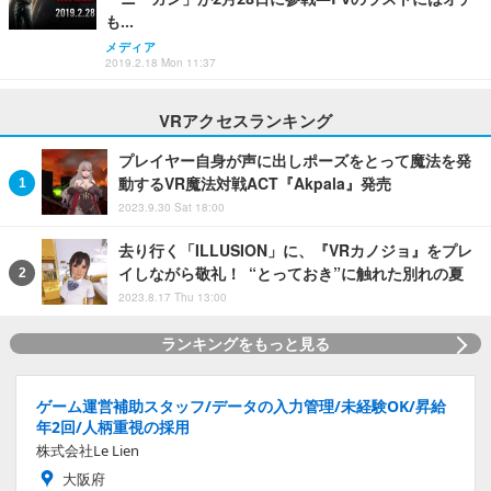
も…
メディア
2019.2.18 Mon 11:37
VRアクセスランキング
プレイヤー自身が声に出しポーズをとって魔法を発
動するVR魔法対戦ACT『Akpala』発売
2023.9.30 Sat 18:00
去り行く「ILLUSION」に、『VRカノジョ』をプレ
イしながら敬礼！ “とっておき”に触れた別れの夏
2023.8.17 Thu 13:00
ランキングをもっと見る
ゲーム運営補助スタッフ/データの入力管理/未経験OK/昇給
年2回/人柄重視の採用
株式会社Le Lien
大阪府