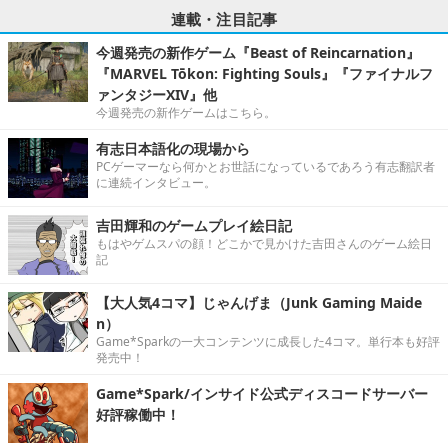
連載・注目記事
今週発売の新作ゲーム『Beast of Reincarnation』
『MARVEL Tōkon: Fighting Souls』『ファイナルフ
ァンタジーXIV』他
今週発売の新作ゲームはこちら。
有志日本語化の現場から
PCゲーマーなら何かとお世話になっているであろう有志翻訳者
に連続インタビュー。
吉田輝和のゲームプレイ絵日記
もはやゲムスパの顔！どこかで見かけた吉田さんのゲーム絵日
記
【大人気4コマ】じゃんげま（Junk Gaming Maide
n）
Game*Sparkの一大コンテンツに成長した4コマ。単行本も好評
発売中！
Game*Spark/インサイド公式ディスコードサーバー
好評稼働中！