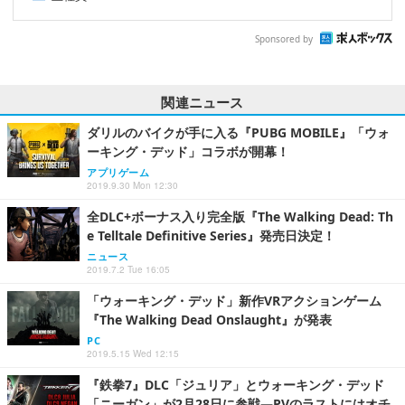
Sponsored by
関連ニュース
ダリルのバイクが手に入る『PUBG MOBILE』「ウォ
ーキング・デッド」コラボが開幕！
アプリゲーム
2019.9.30 Mon 12:30
全DLC+ボーナス入り完全版『The Walking Dead: Th
e Telltale Definitive Series』発売日決定！
ニュース
2019.7.2 Tue 16:05
「ウォーキング・デッド」新作VRアクションゲーム
『The Walking Dead Onslaught』が発表
PC
2019.5.15 Wed 12:15
『鉄拳7』DLC「ジュリア」とウォーキング・デッド
「ニーガン」が2月28日に参戦―PVのラストにはオチ