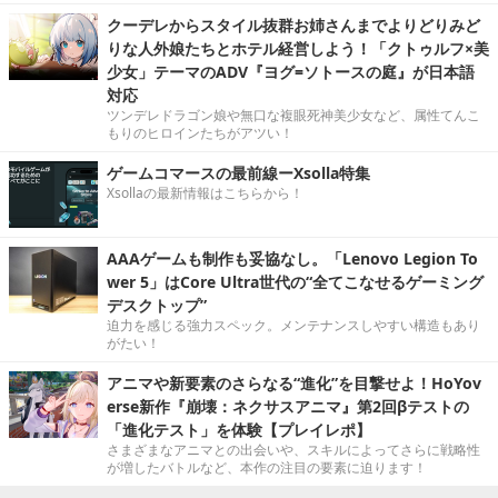
クーデレからスタイル抜群お姉さんまでよりどりみど
りな人外娘たちとホテル経営しよう！「クトゥルフ×美
少女」テーマのADV『ヨグ=ソトースの庭』が日本語
対応
ツンデレドラゴン娘や無口な複眼死神美少女など、属性てんこ
もりのヒロインたちがアツい！
ゲームコマースの最前線ーXsolla特集
Xsollaの最新情報はこちらから！
AAAゲームも制作も妥協なし。「Lenovo Legion To
wer 5」はCore Ultra世代の“全てこなせるゲーミング
デスクトップ”
迫力を感じる強力スペック。メンテナンスしやすい構造もあり
がたい！
アニマや新要素のさらなる“進化”を目撃せよ！HoYov
erse新作『崩壊：ネクサスアニマ』第2回βテストの
「進化テスト」を体験【プレイレポ】
さまざまなアニマとの出会いや、スキルによってさらに戦略性
が増したバトルなど、本作の注目の要素に迫ります！