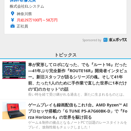
株式会社ELシステム
神奈川県
月給29万100円～58万円
正社員
Sponsored by
トピックス
車が変形してロボになった、でも『ルート16』だった
―41年ぶり完全新作『ROUTE16R』開発者インタビュ
ー。新旧スタッフが語るシリーズの魂。そして41年
前、たった1人のために手作業で直した世界に1本だけ
の“幻のカセット”の話
長い時を経て受け継がれる過去と、新たに生まれるものとは。
ゲームプレイも録画配信もこれ1台。AMD Ryzen™ AI
プロセッサ搭載の「G TUNE P5-A7G60BK-D」で『Fo
rza Horizon 6』の世界を駆け回る
ゲーム＆制作の拠点となるノートPCで話題のレースタイトルを
プレイ。放熱性能もチェックしました！