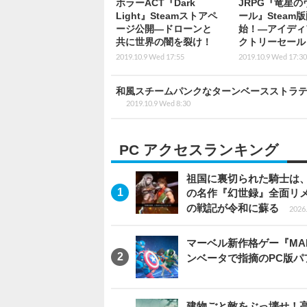
ホラーACT『Dark
JRPG『竜星の
Light』Steamストアペ
ール』Steam
ージ公開―ドローンと
始！―アイディ
共に世界の闇を裂け！
クトリーセール
2019.10.9 Wed 17:55
2019.10.9 Wed 17:30
和風スチームパンクなターンベースストラテジー『S
2019.10.9 Wed 8:30
PC アクセスランキング
祖国に裏切られた騎士は、
の名作『幻世録』全面リ
の戦記が令和に蘇る
2026.
マーベル新作格ゲー『MARVEL
ンベータで指摘のPC版
建物ごと敵をぶっ壊せ！高速