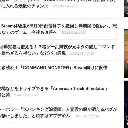
手に入れる最後のチャンス
2026.8.8 Sat 22:15
Steam体験版が8月9日配信終了を撤回し無期限で提供へ。想
しな」のゲーム、今後も改善へ
2026.8.8 Sat 20:00
プールは瞬獄殺も使える！？格ゲー乱舞技が元ネタの隠しコマンド
を使わざるを得ない」などパロ満載
2026.8.7 Fri 13:30
れ！『COMMAND MONSTER』Steam向けに配信
ドライブできる『American Truck Simulator』
情報公開
2026.8.8 Sat 7:30
シーホラー『スパンキング除霊師』人妻霊の服が消えるバグが
ら修正しました」と現在はアプデ済み
2026.8.4 Tue 10:41