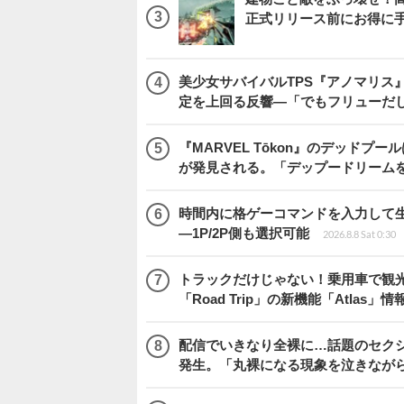
正式リリース前にお得に
美少女サバイバルTPS『アノマリス』
定を上回る反響―「でもフリューだ
『MARVEL Tōkon』のデッド
が発見される。「デップードリーム
時間内に格ゲーコマンドを入力して生き残
―1P/2P側も選択可能
2026.8.8 Sat 0:30
トラックだけじゃない！乗用車で観光地などを
「Road Trip」の新機能「Atlas」
配信でいきなり全裸に…話題のセク
発生。「丸裸になる現象を泣きなが