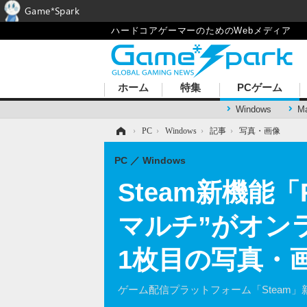
Game*Spark
ハードコアゲーマーのためのWebメディア
ホーム
特集
PCゲーム
Windows
M
ホーム
›
PC
›
Windows
›
記事
›
写真・画像
PC
Windows
Steam新機能「R
マルチ”がオン
1枚目の写真・
ゲーム配信プラットフォーム「Steam」新