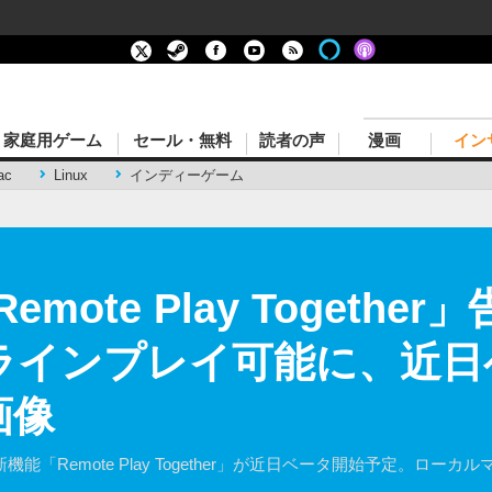
家庭用ゲーム
セール・無料
読者の声
漫画
イン
ac
Linux
インディーゲーム
emote Play Togeth
ラインプレイ可能に、近日
画像
機能「Remote Play Together」が近日ベータ開始予定。ロ