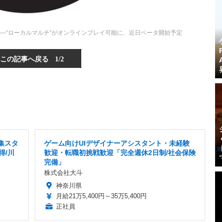
ther」告知―“ローカルマルチ”がオンラインプレイ可能に、近日ベータ開始予定
この記事へ戻る
1/2
集スタ
ゲーム向けUIデザイナーアシスタント・未経験
得/川
歓迎・転職初挑戦歓迎「完全週休2日制/社会保険
完備」
株式会社大斗
神奈川県
月給21万5,400円～35万5,400円
正社員