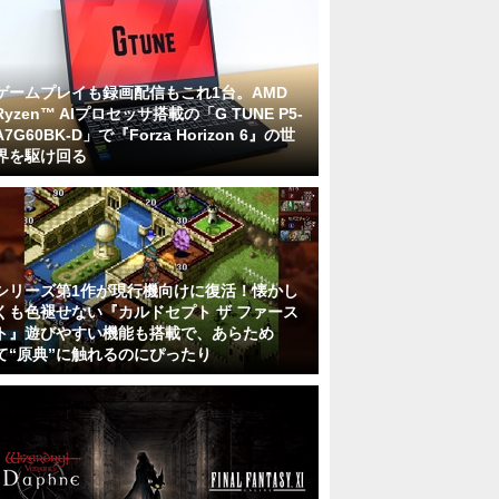
ゲームプレイも録画配信もこれ1台。AMD
Ryzen™ AIプロセッサ搭載の「G TUNE P5-
A7G60BK-D」で『Forza Horizon 6』の世
界を駆け回る
シリーズ第1作が現行機向けに復活！懐かし
くも色褪せない『カルドセプト ザ ファース
ト』遊びやすい機能も搭載で、あらため
て“原典”に触れるのにぴったり