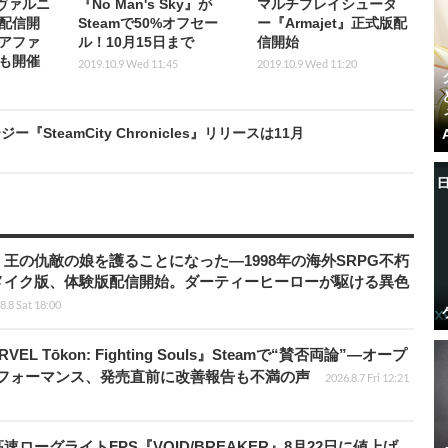
ヴァルニ
『No Man's Sky』が
マルチプレイシュータ
版配信開
Steamで50%オフセー
ー『Armajet』正式版配
アファ
ル！10月15日まで
信開始
も開催
2019.10.9 Wed 11:45
2019.10.9 Wed 11:20
teamCity Chronicles』リリースは11月
王の仇敵の娘を護ることになった―1998年の海外SRPG不朽
メイク版、体験版配信開始。ダーティーヒーローが駆ける異色
8.8 Sat 18:00
 Tōkon: Fighting Souls』Steamで“賛否両論”―オープ
パフォーマンス、発売直前に改善報告も不満の声
2026.8.7 Fri 12:21
ローグライトFPS『VOID/BREAKER』8月22日に値上げ。