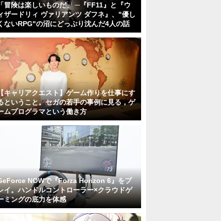
「冒険は楽しいものだ」 ─『FF11』と『ウ
ィザードリィ ヴァリアンツ ダフネ』、"優し
くないRPG"の沼にどっぷり沈んだ4人の話
【キャリアクエスト】ゲーム作りを仕事にす
るということ。セガの若手の事例に見る，ゲ
ームプログラマという働き方
GeForce NOWで『Forza Horizon 6』をプ
レイ。ハンドルコントローラー×クラウドゲ
ーミングの底力を体感