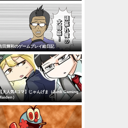
吉田輝和のゲームプレイ絵日記
【大人気4コマ】じゃんげま（Junk Gaming
Maiden）