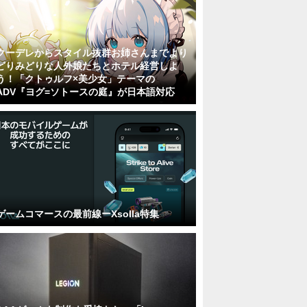
クーデレからスタイル抜群お姉さんまでより
どりみどりな人外娘たちとホテル経営しよ
う！「クトゥルフ×美少女」テーマの
ADV『ヨグ=ソトースの庭』が日本語対応
ゲームコマースの最前線ーXsolla特集