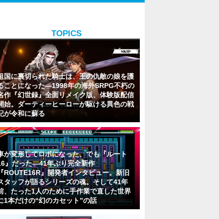
TOPICS
祖国に裏切られた騎士は、王の仇敵の娘を護
ることになった―1998年の海外SRPG不朽の
名作『幻世録』全面リメイク版、体験版配信
開始。ダーティーヒーローが駆ける異色の戦
記が令和に蘇る
車が変形してロボになった、でも『ルート
16』だった―41年ぶり完全新作
『ROUTE16R』開発者インタビュー。新旧
スタッフが語るシリーズの魂。そして41年
前、たった1人のために手作業で直した世界
に1本だけの“幻のカセット”の話