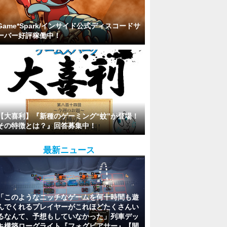
Game*Spark/インサイド公式ディスコードサ
ーバー好評稼働中！
【大喜利】『新種のゲーミング“蚊”が登場！
その特徴とは？』回答募集中！
最新ニュース
「このようなニッチなゲームを何十時間も遊
んでくれるプレイヤーがこれほどたくさんい
るなんて、予想もしていなかった」列車デッ
キ構築ローグライト『フォグピアサー』【開