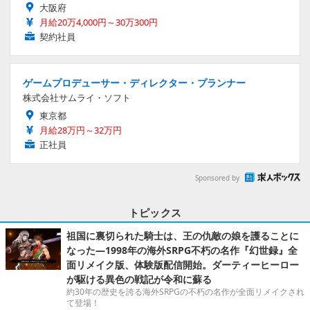
大阪府
月給20万4,000円～30万300円
契約社員
ゲームプロデューサー・ディレクター・プランナー
株式会社サムライ・ソフト
東京都
月給28万円～32万円
正社員
Sponsored by
トピックス
祖国に裏切られた騎士は、王の仇敵の娘を護ることに
なった―1998年の海外SRPG不朽の名作『幻世録』全
面リメイク版、体験版配信開始。ダーティーヒーロー
が駆ける異色の戦記が令和に蘇る
約30年の歴史を誇る海外SRPGの不朽の名作が全面リメイクされ
て登場！