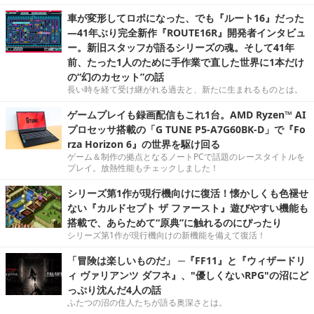
車が変形してロボになった、でも『ルート16』だった
―41年ぶり完全新作『ROUTE16R』開発者インタビュ
ー。新旧スタッフが語るシリーズの魂。そして41年
前、たった1人のために手作業で直した世界に1本だけ
の“幻のカセット”の話
長い時を経て受け継がれる過去と、新たに生まれるものとは。
ゲームプレイも録画配信もこれ1台。AMD Ryzen™ AI
プロセッサ搭載の「G TUNE P5-A7G60BK-D」で『Fo
rza Horizon 6』の世界を駆け回る
ゲーム＆制作の拠点となるノートPCで話題のレースタイトルを
プレイ。放熱性能もチェックしました！
シリーズ第1作が現行機向けに復活！懐かしくも色褪せ
ない『カルドセプト ザ ファースト』遊びやすい機能も
搭載で、あらためて“原典”に触れるのにぴったり
シリーズ第1作が現行機向けの新機能を備えて復活！
「冒険は楽しいものだ」 ─『FF11』と『ウィザードリ
ィ ヴァリアンツ ダフネ』、"優しくないRPG"の沼にど
っぷり沈んだ4人の話
ふたつの沼の住人たちが語る奥深さとは。