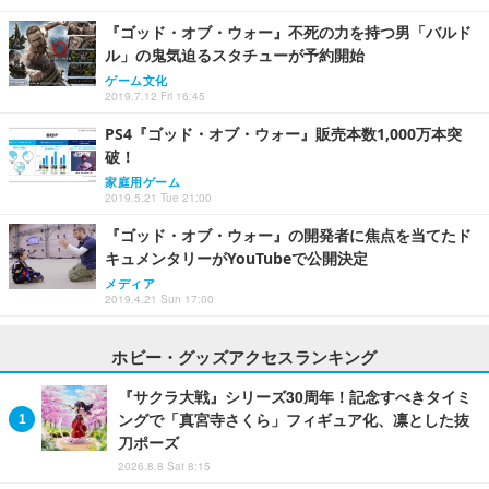
『ゴッド・オブ・ウォー』不死の力を持つ男「バルド
ル」の鬼気迫るスタチューが予約開始
ゲーム文化
2019.7.12 Fri 16:45
PS4『ゴッド・オブ・ウォー』販売本数1,000万本突
破！
家庭用ゲーム
2019.5.21 Tue 21:00
『ゴッド・オブ・ウォー』の開発者に焦点を当てたド
キュメンタリーがYouTubeで公開決定
メディア
2019.4.21 Sun 17:00
ホビー・グッズアクセスランキング
『サクラ大戦』シリーズ30周年！記念すべきタイミ
ングで「真宮寺さくら」フィギュア化、凛とした抜
刀ポーズ
2026.8.8 Sat 8:15