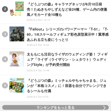
『どうぶつの森』キャラマグネッツが8月10日発
売！たぬきちやしずえなど全24種、ゲーム内の便箋
風メモカード全10種も
2026.8.9 Sun 12:15
『Fallout』シリーズのパワーアーマー「T-51」「T-
60」1/6スケールフィギュア彩色原型展示中！重厚感
あふれる立ち姿にうっとり
2026.8.8 Sat 18:45
太ももにも注目なライザのウェディング姿！ フィギ
ュア「ライザ（ライザリン・シュタウト）ウェディ
ングStyle」が予約受付開始
2026.8.8 Sat 14:48
『どうぶつの森』ミッチェルやちゃちゃまる、ジュ
ンが「本格コスメ」に！容器を自分でアレンジでき
るシールも付属
2026.8.9 Sun 9:00
ランキングをもっと見る