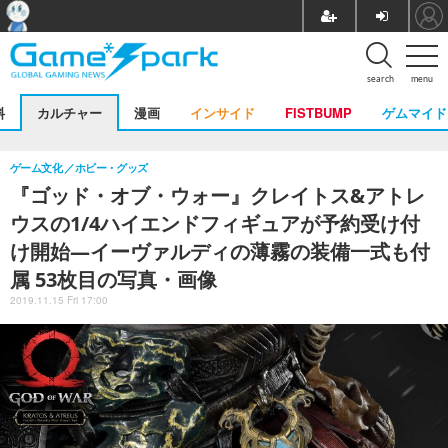
search
menu
料
カルチャー
漫画
インサイド
FISTBUMP
ゲムマイド
ゲーム文化
ホビー・グッズ
『ゴッド・オブ・ウォー』クレイトス&アトレ
ウスの1/4ハイエンドフィギュアが予約受け付
け開始―イーヴァルディの薄霧の装備一式も付
属 53枚目の写真・画像
2019.11.15 Fri 17:00