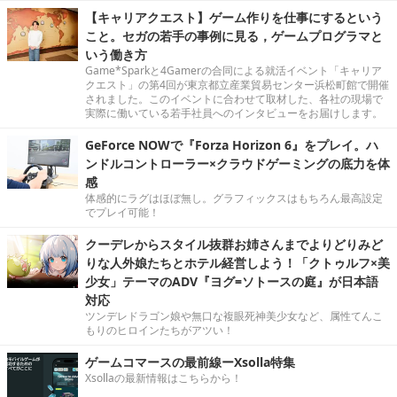
【キャリアクエスト】ゲーム作りを仕事にするという
こと。セガの若手の事例に見る，ゲームプログラマと
いう働き方
Game*Sparkと4Gamerの合同による就活イベント「キャリア
クエスト」の第4回が東京都立産業貿易センター浜松町館で開催
されました。このイベントに合わせて取材した、各社の現場で
実際に働いている若手社員へのインタビューをお届けします。
GeForce NOWで『Forza Horizon 6』をプレイ。ハ
ンドルコントローラー×クラウドゲーミングの底力を体
感
体感的にラグはほぼ無し。グラフィックスはもちろん最高設定
でプレイ可能！
クーデレからスタイル抜群お姉さんまでよりどりみど
りな人外娘たちとホテル経営しよう！「クトゥルフ×美
少女」テーマのADV『ヨグ=ソトースの庭』が日本語
対応
ツンデレドラゴン娘や無口な複眼死神美少女など、属性てんこ
もりのヒロインたちがアツい！
ゲームコマースの最前線ーXsolla特集
Xsollaの最新情報はこちらから！