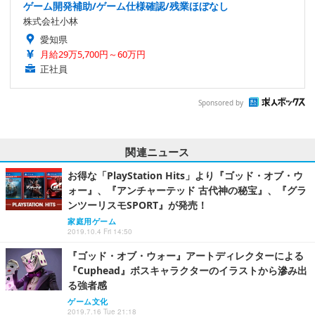
ゲーム開発補助/ゲーム仕様確認/残業ほぼなし
株式会社小林
愛知県
月給29万5,700円～60万円
正社員
Sponsored by
関連ニュース
お得な「PlayStation Hits」より『ゴッド・オブ・ウ
ォー』、『アンチャーテッド 古代神の秘宝』、『グラ
ンツーリスモSPORT』が発売！
家庭用ゲーム
2019.10.4 Fri 14:50
『ゴッド・オブ・ウォー』アートディレクターによる
『Cuphead』ボスキャラクターのイラストから滲み出
る強者感
ゲーム文化
2019.7.16 Tue 21:18