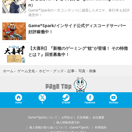
n）
Game*Sparkの一大コンテンツに成長した4コマ。単行本も好評
発売中！
Game*Spark/インサイド公式ディスコードサーバー
好評稼働中！
【大喜利】『新種のゲーミング“蚊”が登場！ その特徴
とは？』回答募集中！
写真・画像
ホーム
›
ゲーム文化
›
ホビー・グッズ
›
記事
›
Home
X
STEAM
Facebook
YouTube
Game*Sparkについて
お問合せ
広告掲載
会社概要
個人情報保護方針
個人情報の取り扱いについて（Game*Spark）
利用規約