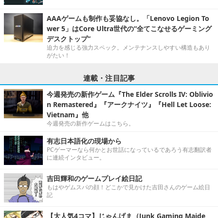
AAAゲームも制作も妥協なし。「Lenovo Legion To
wer 5」はCore Ultra世代の“全てこなせるゲーミング
デスクトップ”
迫力を感じる強力スペック。メンテナンスしやすい構造もあり
がたい！
連載・注目記事
今週発売の新作ゲーム『The Elder Scrolls IV: Oblivio
n Remastered』『アークナイツ』『Hell Let Loose:
Vietnam』他
今週発売の新作ゲームはこちら。
有志日本語化の現場から
PCゲーマーなら何かとお世話になっているであろう有志翻訳者
に連続インタビュー。
吉田輝和のゲームプレイ絵日記
もはやゲムスパの顔！どこかで見かけた吉田さんのゲーム絵日
記
【大人気4コマ】じゃんげま（Junk Gaming Maide