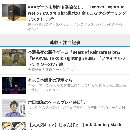
AAAゲームも制作も妥協なし。「Lenovo Legion To
wer 5」はCore Ultra世代の“全てこなせるゲーミング
デスクトップ”
迫力を感じる強力スペック。メンテナンスしやすい構造もあり
がたい！
連載・注目記事
今週発売の新作ゲーム『Beast of Reincarnation』
『MARVEL Tōkon: Fighting Souls』『ファイナルフ
ァンタジーXIV』他
今週発売の新作ゲームはこちら。
有志日本語化の現場から
PCゲーマーなら何かとお世話になっているであろう有志翻訳者
に連続インタビュー。
吉田輝和のゲームプレイ絵日記
もはやゲムスパの顔！どこかで見かけた吉田さんのゲーム絵日
記
【大人気4コマ】じゃんげま（Junk Gaming Maide