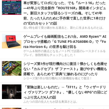
車が変形してロボになった、でも『ルート16』だった
―41年ぶり完全新作『ROUTE16R』開発者インタビュ
ー。新旧スタッフが語るシリーズの魂。そして41年
前、たった1人のために手作業で直した世界に1本だけ
の“幻のカセット”の話
長い時を経て受け継がれる過去と、新たに生まれるものとは。
ゲームプレイも録画配信もこれ1台。AMD Ryzen™ AI
プロセッサ搭載の「G TUNE P5-A7G60BK-D」で『Fo
rza Horizon 6』の世界を駆け回る
ゲーム＆制作の拠点となるノートPCで話題のレースタイトルを
プレイ。放熱性能もチェックしました！
シリーズ第1作が現行機向けに復活！懐かしくも色褪せ
ない『カルドセプト ザ ファースト』遊びやすい機能も
搭載で、あらためて“原典”に触れるのにぴったり
シリーズ第1作が現行機向けの新機能を備えて復活！
「冒険は楽しいものだ」 ─『FF11』と『ウィザードリ
ィ ヴァリアンツ ダフネ』、"優しくないRPG"の沼にど
っぷり沈んだ4人の話
ふたつの沼の住人たちが語る奥深さとは。