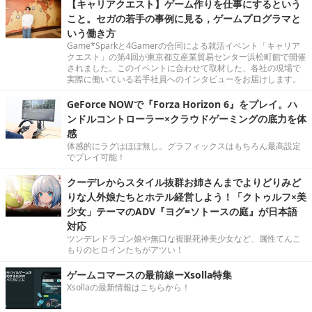
【キャリアクエスト】ゲーム作りを仕事にするという
こと。セガの若手の事例に見る，ゲームプログラマと
いう働き方
Game*Sparkと4Gamerの合同による就活イベント「キャリア
クエスト」の第4回が東京都立産業貿易センター浜松町館で開催
されました。このイベントに合わせて取材した、各社の現場で
実際に働いている若手社員へのインタビューをお届けします。
GeForce NOWで『Forza Horizon 6』をプレイ。ハ
ンドルコントローラー×クラウドゲーミングの底力を体
感
体感的にラグはほぼ無し。グラフィックスはもちろん最高設定
でプレイ可能！
クーデレからスタイル抜群お姉さんまでよりどりみど
りな人外娘たちとホテル経営しよう！「クトゥルフ×美
少女」テーマのADV『ヨグ=ソトースの庭』が日本語
対応
ツンデレドラゴン娘や無口な複眼死神美少女など、属性てんこ
もりのヒロインたちがアツい！
ゲームコマースの最前線ーXsolla特集
Xsollaの最新情報はこちらから！