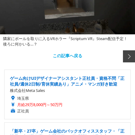
隣家にボールを取りに入るVRホラー『Scriptum VR』Steam配信予定！
後ろに何かいる…？
この記事へ戻る
ゲーム向けUIデザイナーアシスタント正社員・資格不問「正
社員/週休2日制/育休実績あり」アニメ・マンガ好き歓迎
株式会社Meta Sales
埼玉県
月給29万8,000円～50万円
正社員
「新卒・27卒」ゲーム会社のバックオフィススタッフ・「正