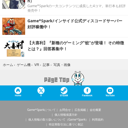
n）
Game*Sparkの一大コンテンツに成長した4コマ。単行本も好評
発売中！
Game*Spark/インサイド公式ディスコードサーバー
好評稼働中！
【大喜利】『新種のゲーミング“蚊”が登場！ その特徴
とは？』回答募集中！
写真・画像
ホーム
›
ゲーム機
›
VR
›
記事
›
Home
X
STEAM
Facebook
YouTube
Game*Sparkについて
お問合せ
広告掲載
会社概要
個人情報保護方針
個人情報の取り扱いについて（Game*Spark）
利用規約
特定商取引法に基づく表記