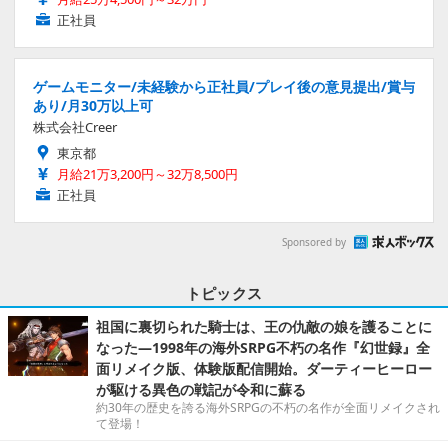
正社員
ゲームモニター/未経験から正社員/プレイ後の意見提出/賞与
あり/月30万以上可
株式会社Creer
東京都
月給21万3,200円～32万8,500円
正社員
Sponsored by
トピックス
祖国に裏切られた騎士は、王の仇敵の娘を護ることに
なった―1998年の海外SRPG不朽の名作『幻世録』全
面リメイク版、体験版配信開始。ダーティーヒーロー
が駆ける異色の戦記が令和に蘇る
約30年の歴史を誇る海外SRPGの不朽の名作が全面リメイクされ
て登場！