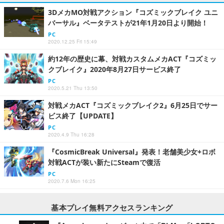
3DメカMO対戦アクション『コズミックブレイク ユニ
バーサル』ベータテストが21年1月20日より開始！
PC
2020.12.25 Fri 15:49
約12年の歴史に幕、対戦カスタムメカACT『コズミッ
クブレイク』2020年8月27日サービス終了
PC
2020.5.21 Thu 13:50
対戦メカACT『コズミックブレイク2』6月25日でサー
ビス終了【UPDATE】
PC
2020.4.9 Thu 16:28
『CosmicBreak Universal』発表！老舗美少女+ロボ
対戦ACTが装い新たにSteamで復活
PC
2020.7.6 Mon 16:25
基本プレイ無料アクセスランキング