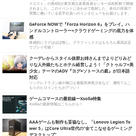
クエスト」の第4回が東京都立産業貿易センター浜松町館で開催
されました。このイベントに合わせて取材した、各社の現場で
実際に働いている若手社員へのインタビューをお届けします。
GeForce NOWで『Forza Horizon 6』をプレイ。ハ
ンドルコントローラー×クラウドゲーミングの底力を体
感
体感的にラグはほぼ無し。グラフィックスはもちろん最高設定
でプレイ可能！
クーデレからスタイル抜群お姉さんまでよりどりみど
りな人外娘たちとホテル経営しよう！「クトゥルフ×美
少女」テーマのADV『ヨグ=ソトースの庭』が日本語
対応
ツンデレドラゴン娘や無口な複眼死神美少女など、属性てんこ
もりのヒロインたちがアツい！
ゲームコマースの最前線ーXsolla特集
Xsollaの最新情報はこちらから！
AAAゲームも制作も妥協なし。「Lenovo Legion To
wer 5」はCore Ultra世代の“全てこなせるゲーミング
デスクトップ”