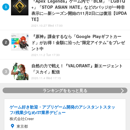
『Apex Legends』ゲーム内で「BLM」「LGBTQ
+」「STOP ASIAN HATE」などのバッジが一時非
表示に―新シーズン開始の11月2日には復活【UPDA
TE】
2021.10.27 Wed 17:00
『原神』課金するなら「Google Playギフトカー
ド」がお得！金額に沿った“限定アイテム”をプレゼ
ント中
2021.11.2 Tue 17:30
自然の力で戦え！『VALORANT』新エージェント
「スカイ」配信
2020.11.4 Wed 17:15
ランキングをもっと見る
ゲーム好き歓迎・アプリゲーム開発のアシスタントスタッ
フ/残業少なめ/IT業界デビュー
株式会社Creer
東京都