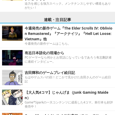
迫力を感じる強力スペック。メンテナンスしやすい構造もあり
がたい！
連載・注目記事
今週発売の新作ゲーム『The Elder Scrolls IV: Oblivio
n Remastered』『アークナイツ』『Hell Let Loose:
Vietnam』他
今週発売の新作ゲームはこちら。
有志日本語化の現場から
PCゲーマーなら何かとお世話になっているであろう有志翻訳者
に連続インタビュー。
吉田輝和のゲームプレイ絵日記
もはやゲムスパの顔！どこかで見かけた吉田さんのゲーム絵日
記
【大人気4コマ】じゃんげま（Junk Gaming Maide
n）
Game*Sparkの一大コンテンツに成長した4コマ。単行本も好評
発売中！