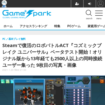
search
menu
ホーム
アクセスランキング
特集
PCゲーム
家庭用ゲー
PC
基本プレイ無料
Steamで復活のロボバトルACT『コズミックブ
レイク ユニバーサル』ベータテスト開始！オリ
ジナル版から13年経ても2500人以上の同時接続
ユーザー集った 9枚目の写真・画像
2021.1.20 Wed 21:33