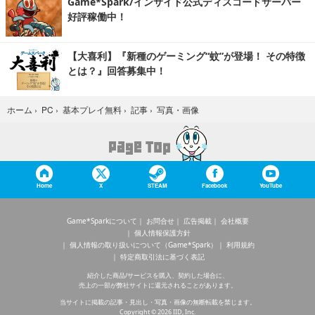
Game*Spark/インサイド公式ディスコードサーバー
好評稼働中！
【大喜利】『新種のゲーミング“蚊”が登場！ その特徴
とは？』回答募集中！
写真・画像
ホーム
›
PC
›
基本プレイ無料
›
記事
›
Home
X
STEAM
Facebook
YouTube
Game*Sparkについて
お問合せ
広告掲載
会社概要
個人情報保護方針
個人情報の取り扱いについて（Game*Spark）
利用規約
特定商取引法に基づく表記
紹介した商品/サービスを購入、契約した場合に、
売上の一部が弊社サイトに還元されることがあります。
当サイトに掲載の記事・見出し・写真・画像の無断転載を禁じます。
Copyright © 2026 IID, Inc.