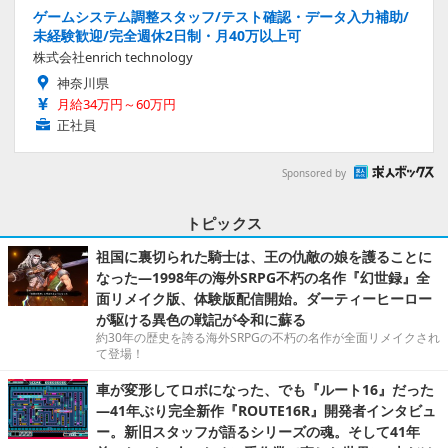
ゲームシステム調整スタッフ/テスト確認・データ入力補助/
未経験歓迎/完全週休2日制・月40万以上可
株式会社enrich technology
神奈川県
月給34万円～60万円
正社員
Sponsored by
トピックス
祖国に裏切られた騎士は、王の仇敵の娘を護ることに
なった―1998年の海外SRPG不朽の名作『幻世録』全
面リメイク版、体験版配信開始。ダーティーヒーロー
が駆ける異色の戦記が令和に蘇る
約30年の歴史を誇る海外SRPGの不朽の名作が全面リメイクされ
て登場！
車が変形してロボになった、でも『ルート16』だった
―41年ぶり完全新作『ROUTE16R』開発者インタビュ
ー。新旧スタッフが語るシリーズの魂。そして41年