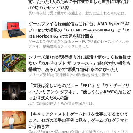
前、たった1人のために手作業で直した世界に1本だけ
の“幻のカセット”の話
長い時を経て受け継がれる過去と、新たに生まれるものとは。
ゲームプレイも録画配信もこれ1台。AMD Ryzen™ AI
プロセッサ搭載の「G TUNE P5-A7G60BK-D」で『Fo
rza Horizon 6』の世界を駆け回る
ゲーム＆制作の拠点となるノートPCで話題のレースタイトルを
プレイ。放熱性能もチェックしました！
シリーズ第1作が現行機向けに復活！懐かしくも色褪せ
ない『カルドセプト ザ ファースト』遊びやすい機能も
搭載で、あらためて“原典”に触れるのにぴったり
シリーズ第1作が現行機向けの新機能を備えて復活！
「冒険は楽しいものだ」 ─『FF11』と『ウィザードリ
ィ ヴァリアンツ ダフネ』、"優しくないRPG"の沼にど
っぷり沈んだ4人の話
ふたつの沼の住人たちが語る奥深さとは。
【キャリアクエスト】ゲーム作りを仕事にするという
こと。セガの若手の事例に見る，ゲームプログラマと
いう働き方
Game*Sparkと4Gamerの合同による就活イベント「キャリア