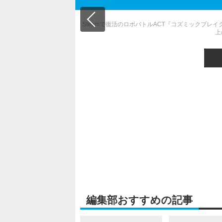
Steamで復活のロボバトルACT『コズミックブレイ
上
求人情報を読み込み中...