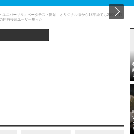
ク ユニバーサル』ベータテスト開始！オリジナル版から13年経ても2500人以
の同時接続ユーザー集った
この記事へ戻る
5/15
Sponsored by