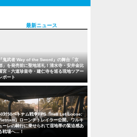
最新ニュース
『鬼武者 Way of the Sword』の舞台「京
都」を発売前に聖地巡礼！清水寺・安井金比
羅宮・六道珍皇寺・建仁寺を巡る現地ツアー
レポート
50対50ベトナム戦争FPS『Hell Let Loose:
Vietnam』ローンチトレイラー公開。ワルキ
ューレの騎行に乗せられて湿地帯の緊迫感あ
る戦場へ…！