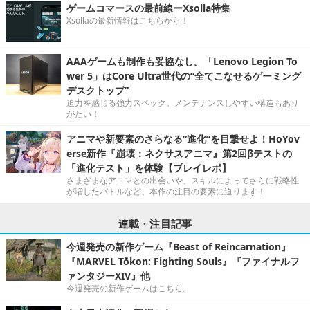
ゲームコマースの最前線ーXsolla特集
Xsollaの最新情報はこちらから！
AAAゲームも制作も妥協なし。「Lenovo Legion To
wer 5」はCore Ultra世代の“全てこなせるゲーミング
デスクトップ”
迫力を感じる強力スペック。メンテナンスしやすい構造もあり
がたい！
アニマや新要素のさらなる“進化”を目撃せよ！HoYov
erse新作『崩壊：ネクサスアニマ』第2回βテストの
「進化テスト」を体験【プレイレポ】
さまざまなアニマとの出会いや、スキルによってさらに戦略性
が増したバトルなど、本作の注目の要素に迫ります！
連載・注目記事
今週発売の新作ゲーム『Beast of Reincarnation』
『MARVEL Tōkon: Fighting Souls』『ファイナルフ
ァンタジーXIV』他
今週発売の新作ゲームはこちら。