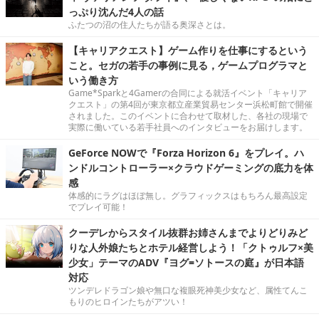
っぷり沈んだ4人の話
ふたつの沼の住人たちが語る奥深さとは。
【キャリアクエスト】ゲーム作りを仕事にするという
こと。セガの若手の事例に見る，ゲームプログラマと
いう働き方
Game*Sparkと4Gamerの合同による就活イベント「キャリア
クエスト」の第4回が東京都立産業貿易センター浜松町館で開催
されました。このイベントに合わせて取材した、各社の現場で
実際に働いている若手社員へのインタビューをお届けします。
GeForce NOWで『Forza Horizon 6』をプレイ。ハ
ンドルコントローラー×クラウドゲーミングの底力を体
感
体感的にラグはほぼ無し。グラフィックスはもちろん最高設定
でプレイ可能！
クーデレからスタイル抜群お姉さんまでよりどりみど
りな人外娘たちとホテル経営しよう！「クトゥルフ×美
少女」テーマのADV『ヨグ=ソトースの庭』が日本語
対応
ツンデレドラゴン娘や無口な複眼死神美少女など、属性てんこ
もりのヒロインたちがアツい！