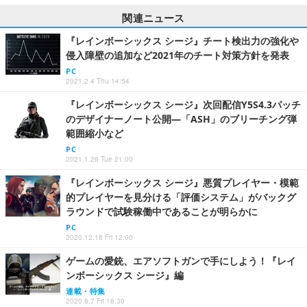
関連ニュース
『レインボーシックス シージ』チート検出力の強化や
侵入障壁の追加など2021年のチート対策方針を発表
PC
2021.2.4 Thu 14:54
『レインボーシックス シージ』次回配信Y5S4.3パッチ
のデザイナーノート公開―「ASH」のブリーチング弾
範囲縮小など
PC
2021.1.26 Tue 21:00
『レインボーシックス シージ』悪質プレイヤー・模範
的プレイヤーを見分ける「評価システム」がバックグ
ラウンドで試験稼働中であることが明らかに
PC
2020.12.18 Fri 12:00
ゲームの愛銃、エアソフトガンで手にしよう！『レイ
ンボーシックス シージ』編
連載・特集
2020.8.7 Fri 18:30