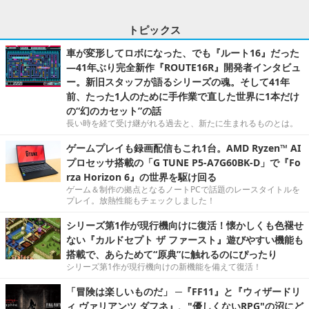
トピックス
車が変形してロボになった、でも『ルート16』だった
―41年ぶり完全新作『ROUTE16R』開発者インタビュ
ー。新旧スタッフが語るシリーズの魂。そして41年
前、たった1人のために手作業で直した世界に1本だけ
の“幻のカセット”の話
長い時を経て受け継がれる過去と、新たに生まれるものとは。
ゲームプレイも録画配信もこれ1台。AMD Ryzen™ AI
プロセッサ搭載の「G TUNE P5-A7G60BK-D」で『Fo
rza Horizon 6』の世界を駆け回る
ゲーム＆制作の拠点となるノートPCで話題のレースタイトルを
プレイ。放熱性能もチェックしました！
シリーズ第1作が現行機向けに復活！懐かしくも色褪せ
ない『カルドセプト ザ ファースト』遊びやすい機能も
搭載で、あらためて“原典”に触れるのにぴったり
シリーズ第1作が現行機向けの新機能を備えて復活！
「冒険は楽しいものだ」 ─『FF11』と『ウィザードリ
ィ ヴァリアンツ ダフネ』、"優しくないRPG"の沼にど