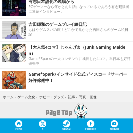
有志日本語化の現場から
PCゲーマーなら何かとお世話になっているであろう有志翻訳者
に連続インタビュー。
吉田輝和のゲームプレイ絵日記
もはやゲムスパの顔！どこかで見かけた吉田さんのゲーム絵日
記
【大人気4コマ】じゃんげま（Junk Gaming Maide
n）
Game*Sparkの一大コンテンツに成長した4コマ。単行本も好評
発売中！
Game*Spark/インサイド公式ディスコードサーバー
好評稼働中！
写真・画像
ホーム
›
ゲーム文化
›
ホビー・グッズ
›
記事
›
Home
X
STEAM
Facebook
YouTube