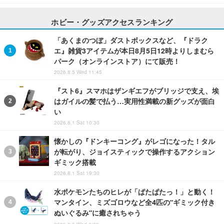
ホビー・グッズアクセスランキング
「あくまのつぼ」ダストボックスなど、『ドラク
エ』雑貨3アイテムが本日8月5日12時よりしまむら
パーク（オンラインストア）にて販売！
2026.8.5 Wed 11:45
『スト6』スマホはザンギエフがブリッジで支え、埃
はガイルの髪で払う…実用性満載の新グッズが面白
い
2026.8.1 Sat 10:30
懐かしの『ドンキーコング』がレゴになった！タル
が転がり、ジョイスティックで操作するアクション
ギミック搭載
2026.8.1 Sat 19:30
水ポケモンたちのヒレが「ぱたぱたっ！」と動く！
マンタイン、ミズゴロウなど全4匹の“ギミック付き
ぬいぐるみ”に癒されちゃう