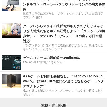
ンドルコントローラー×クラウドゲーミングの底力を体
感
体感的にラグはほぼ無し。グラフィックスはもちろん最高設定
でプレイ可能！
クーデレからスタイル抜群お姉さんまでよりどりみど
りな人外娘たちとホテル経営しよう！「クトゥルフ×美
少女」テーマのADV『ヨグ=ソトースの庭』が日本語
対応
ツンデレドラゴン娘や無口な複眼死神美少女など、属性てんこ
もりのヒロインたちがアツい！
ゲームコマースの最前線ーXsolla特集
Xsollaの最新情報はこちらから！
AAAゲームも制作も妥協なし。「Lenovo Legion To
wer 5」はCore Ultra世代の“全てこなせるゲーミング
デスクトップ”
迫力を感じる強力スペック。メンテナンスしやすい構造もあり
がたい！
連載・注目記事