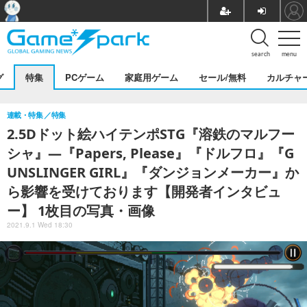
search
menu
グ
特集
PCゲーム
家庭用ゲーム
セール/無料
カルチャ
連載・特集
特集
2.5Dドット絵ハイテンポSTG『溶鉄のマルフー
シャ』―『Papers, Please』『ドルフロ』『G
UNSLINGER GIRL』『ダンジョンメーカー』か
ら影響を受けております【開発者インタビュ
ー】 1枚目の写真・画像
2021.9.1 Wed 18:30