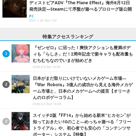
ディストピアADV『The Plane Effect』海外8月12日
発売決定―Steamにて序盤が遊べるプロローグ版公開
PC
2021.7.24 Sat 1:20
特集アクセスランキング
『ゼンゼロ』に沼った！爽快アクションも豊満ボデ
ィも「らしさ」だ！2周年記念で新キャラも配布量も
むちむちなのでいまが始めどき
2026.8.8 Sat 19:00
日本がまだ取りにいけていないメカゲーム市場―
『War Robots』3億人の成功から見える海外メカゲ
ーム市場と、日本のメカゲームへの提言【オリーさ
んのロボゲーコラム】
2026.8.2 Sun 18:45
スイッチ2版『FF14』から始める新米“ヒカセン”が
知っておきたい10のこと―めっちゃ遊べる「フリー
トライアル」や、初心者でも安心の「コンテンツサ
ポーター」システム【特集】