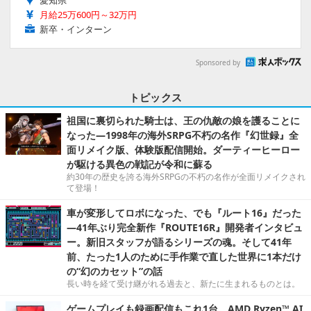
愛知県
月給25万600円～32万円
新卒・インターン
Sponsored by
トピックス
祖国に裏切られた騎士は、王の仇敵の娘を護ることに
なった―1998年の海外SRPG不朽の名作『幻世録』全
面リメイク版、体験版配信開始。ダーティーヒーロー
が駆ける異色の戦記が令和に蘇る
約30年の歴史を誇る海外SRPGの不朽の名作が全面リメイクされ
て登場！
車が変形してロボになった、でも『ルート16』だった
―41年ぶり完全新作『ROUTE16R』開発者インタビュ
ー。新旧スタッフが語るシリーズの魂。そして41年
前、たった1人のために手作業で直した世界に1本だけ
の“幻のカセット”の話
長い時を経て受け継がれる過去と、新たに生まれるものとは。
ゲームプレイも録画配信もこれ1台。AMD Ryzen™ AI