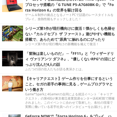
プロセッサ搭載の「G TUNE P5-A7G60BK-D」で『Fo
rza Horizon 6』の世界を駆け回る
ゲーム＆制作の拠点となるノートPCで話題のレースタイトルを
プレイ。放熱性能もチェックしました！
シリーズ第1作が現行機向けに復活！懐かしくも色褪せ
ない『カルドセプト ザ ファースト』遊びやすい機能も
搭載で、あらためて“原典”に触れるのにぴったり
シリーズ第1作が現行機向けの新機能を備えて復活！
「冒険は楽しいものだ」 ─『FF11』と『ウィザードリ
ィ ヴァリアンツ ダフネ』、"優しくないRPG"の沼にど
っぷり沈んだ4人の話
ふたつの沼の住人たちが語る奥深さとは。
【キャリアクエスト】ゲーム作りを仕事にするという
こと。セガの若手の事例に見る，ゲームプログラマと
いう働き方
Game*Sparkと4Gamerの合同による就活イベント「キャリア
クエスト」の第4回が東京都立産業貿易センター浜松町館で開催
されました。このイベントに合わせて取材した、各社の現場で
実際に働いている若手社員へのインタビューをお届けします。
GeForce NOWで『Forza Horizon 6』をプレイ。ハ