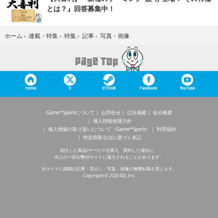
とは？』回答募集中！
写真・画像
ホーム
›
連載・特集
›
特集
›
記事
›
Home
X
STEAM
Facebook
YouTube
Game*Sparkについて
お問合せ
広告掲載
会社概要
個人情報保護方針
個人情報の取り扱いについて（Game*Spark）
利用規約
特定商取引法に基づく表記
紹介した商品/サービスを購入、契約した場合に、
売上の一部が弊社サイトに還元されることがあります。
当サイトに掲載の記事・見出し・写真・画像の無断転載を禁じます。
Copyright © 2026 IID, Inc.