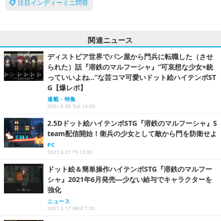
注目インディーミニ問答
関連ニュース
ディストピア世界でパン屋から門兵に転職した（させ
られた）話『溶鉄のマルフーシャ』“可哀想な少女×銃
っていいよね…”な芸コマ可愛いドット絵ハイテンポST
G【爆レポ】
連載・特集
2021.8.28 Sat 18:00
2.5Dドット絵ハイテンポSTG『溶鉄のマルフーシャ』S
team配信開始！衛兵の少女として敵から門を防衛せよ
PC
2021.8.27 Fri 12:30
ドット絵＆簡単操作ハイテンポSTG『溶鉄のマルフー
シャ』2021年6月発売―少ない給与でキャラクターを
強化
ニュース
2021.2.17 Wed 7:30