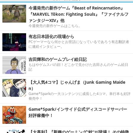
今週発売の新作ゲーム『Beast of Reincarnation』
『MARVEL Tōkon: Fighting Souls』『ファイナルフ
ァンタジーXIV』他
今週発売の新作ゲームはこちら。
有志日本語化の現場から
PCゲーマーなら何かとお世話になっているであろう有志翻訳者
に連続インタビュー。
吉田輝和のゲームプレイ絵日記
もはやゲムスパの顔！どこかで見かけた吉田さんのゲーム絵日
記
【大人気4コマ】じゃんげま（Junk Gaming Maide
n）
Game*Sparkの一大コンテンツに成長した4コマ。単行本も好評
発売中！
Game*Spark/インサイド公式ディスコードサーバー
好評稼働中！
【大喜利】『新種のゲーミング“蚊”が登場！ その特徴