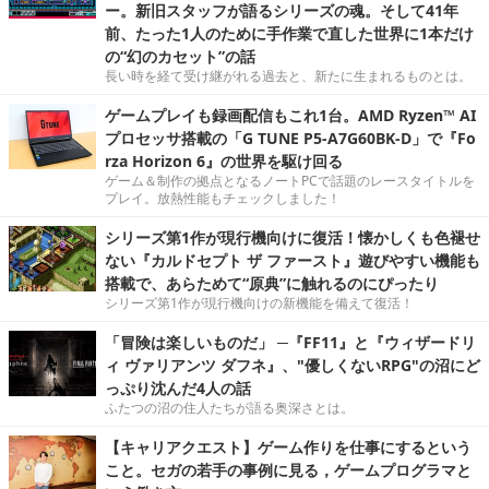
ー。新旧スタッフが語るシリーズの魂。そして41年
前、たった1人のために手作業で直した世界に1本だけ
の“幻のカセット”の話
長い時を経て受け継がれる過去と、新たに生まれるものとは。
ゲームプレイも録画配信もこれ1台。AMD Ryzen™ AI
プロセッサ搭載の「G TUNE P5-A7G60BK-D」で『Fo
rza Horizon 6』の世界を駆け回る
ゲーム＆制作の拠点となるノートPCで話題のレースタイトルを
プレイ。放熱性能もチェックしました！
シリーズ第1作が現行機向けに復活！懐かしくも色褪せ
ない『カルドセプト ザ ファースト』遊びやすい機能も
搭載で、あらためて“原典”に触れるのにぴったり
シリーズ第1作が現行機向けの新機能を備えて復活！
「冒険は楽しいものだ」 ─『FF11』と『ウィザードリ
ィ ヴァリアンツ ダフネ』、"優しくないRPG"の沼にど
っぷり沈んだ4人の話
ふたつの沼の住人たちが語る奥深さとは。
【キャリアクエスト】ゲーム作りを仕事にするという
こと。セガの若手の事例に見る，ゲームプログラマと