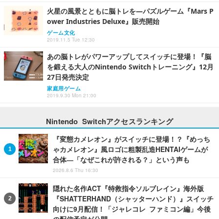
火星の風景とともに脳トレを―パズルゲーム『Mars P
ower Industries Deluxe』販売開始
ゲーム文化
2019.11.5 Tue 12:30
あの脳トレがパワーアップしてスイッチに登場！『脳
を鍛える大人のNintendo Switchトレーニング』12月
27日発売決定
家庭用ゲーム
2019.9.30 Mon 21:00
Nintendo Switchアクセスランキング
『変態カメレオン』がスイッチに登場！？『めっち
ゃカメレオン』風ロゴに粗製乱造HENTAIゲームが
合体―「なぜこれが許される？」という声も
2026.8.6 Thu 16:30
隠れた名作ACT『特救指令ソルブレイン』海外版
『SHATTERHAND（シャッターハンド）』スイッチ
向けに9月配信！「ジャレコレ ファミコン編」今後
の配信予定が公開