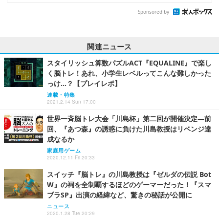
Sponsored by
関連ニュース
スタイリッシュ算数パズルACT『EQUALINE』で楽し
く脳トレ！あれ、小学生レベルってこんな難しかった
っけ…？【プレイレポ】
連載・特集
2021.2.14 Sun 17:00
世界一斉脳トレ大会「川島杯」第二回が開催決定―前
回、『あつ森』の誘惑に負けた川島教授はリベンジ達
成なるか
家庭用ゲーム
2020.12.11 Fri 20:33
スイッチ『脳トレ』の川島教授は『ゼルダの伝説 Bot
W』の祠を全制覇するほどのゲーマーだった！『スマ
ブラSP』出演の経緯など、驚きの秘話が公開に
ニュース
2020.1.28 Tue 20:29