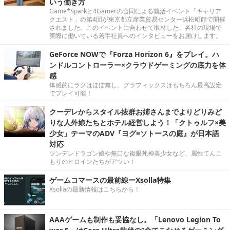
いう働き方
Game*Sparkと4Gamerの合同による就活イベント「キャリア
クエスト」の第4回が東京都立産業貿易センター浜松町館で開催
されました。このイベントに合わせて取材した、各社の現場で
実際に働いている若手社員へのインタビューをお届けします。
GeForce NOWで『Forza Horizon 6』をプレイ。ハ
ンドルコントローラー×クラウドゲーミングの底力を体
感
体感的にラグはほぼ無し。グラフィックスはもちろん最高設定
でプレイ可能！
クーデレからスタイル抜群お姉さんまでよりどりみど
りな人外娘たちとホテル経営しよう！「クトゥルフ×美
少女」テーマのADV『ヨグ=ソトースの庭』が日本語
対応
ツンデレドラゴン娘や無口な複眼死神美少女など、属性てんこ
もりのヒロインたちがアツい！
ゲームコマースの最前線ーXsolla特集
Xsollaの最新情報はこちらから！
AAAゲームも制作も妥協なし。「Lenovo Legion To