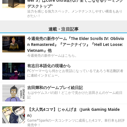
wer 5」はCore Ultra世代の“全てこなせるゲーミング
デスクトップ”
迫力を感じる強力スペック。メンテナンスしやすい構造もあり
がたい！
連載・注目記事
今週発売の新作ゲーム『The Elder Scrolls IV: Oblivio
n Remastered』『アークナイツ』『Hell Let Loose:
Vietnam』他
今週発売の新作ゲームはこちら。
有志日本語化の現場から
PCゲーマーなら何かとお世話になっているであろう有志翻訳者
に連続インタビュー。
吉田輝和のゲームプレイ絵日記
もはやゲムスパの顔！どこかで見かけた吉田さんのゲーム絵日
記
【大人気4コマ】じゃんげま（Junk Gaming Maide
n）
Game*Sparkの一大コンテンツに成長した4コマ。単行本も好評
発売中！