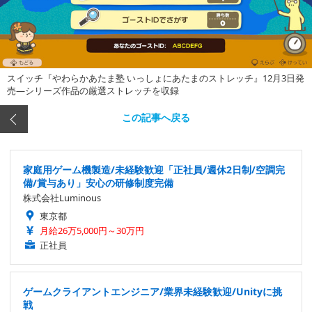
スイッチ『やわらかあたま塾 いっしょにあたまのストレッチ』12月3日発
売―シリーズ作品の厳選ストレッチを収録
この記事へ戻る
家庭用ゲーム機製造/未経験歓迎「正社員/週休2日制/空調完
備/賞与あり」安心の研修制度完備
株式会社Luminous
東京都
月給26万5,000円～30万円
正社員
ゲームクライアントエンジニア/業界未経験歓迎/Unityに挑
戦