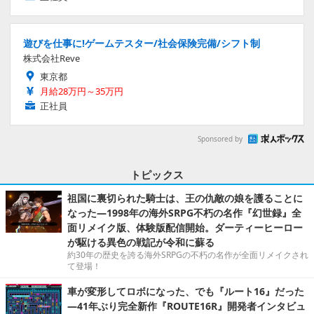
遊びを仕事に!ゲームテスター/社会保険完備/シフト制
株式会社Reve
東京都
月給28万円～35万円
正社員
Sponsored by
トピックス
祖国に裏切られた騎士は、王の仇敵の娘を護ることに
なった―1998年の海外SRPG不朽の名作『幻世録』全
面リメイク版、体験版配信開始。ダーティーヒーロー
が駆ける異色の戦記が令和に蘇る
約30年の歴史を誇る海外SRPGの不朽の名作が全面リメイクされ
て登場！
車が変形してロボになった、でも『ルート16』だった
―41年ぶり完全新作『ROUTE16R』開発者インタビュ