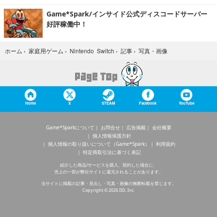
Game*Spark/インサイド公式ディスコードサーバー
好評稼働中！
写真・画像
ホーム
›
家庭用ゲーム
›
Nintendo Switch
›
記事
›
Home
X
STEAM
Facebook
YouTube
Game*Sparkについて
お問合せ
広告掲載
会社概要
個人情報保護方針
個人情報の取り扱いについて（Game*Spark）
利用規約
特定商取引法に基づく表記
紹介した商品/サービスを購入、契約した場合に、
売上の一部が弊社サイトに還元されることがあります。
当サイトに掲載の記事・見出し・写真・画像の無断転載を禁じます。
Copyright © 2026 IID, Inc.