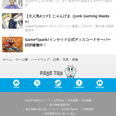
もはやゲムスパの顔！どこかで見かけた吉田さんのゲーム絵日
記
【大人気4コマ】じゃんげま（Junk Gaming Maide
n）
Game*Sparkの一大コンテンツに成長した4コマ。単行本も好評
発売中！
Game*Spark/インサイド公式ディスコードサーバー
好評稼働中！
写真・画像
ホーム
›
ゲーム機
›
ハードウェア
›
記事
›
Home
X
STEAM
Facebook
YouTube
Game*Sparkについて
お問合せ
広告掲載
会社概要
個人情報保護方針
個人情報の取り扱いについて（Game*Spark）
利用規約
特定商取引法に基づく表記