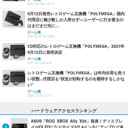
2021.9.6 Mon 14:10
9月12日発売レトロゲーム互換機「POLYMEGA」国内
代理店に極少数しか入荷せず―ユーザーに行き渡るの
はまだまだ先に…
ゲーム機
2021.8.24 Tue 6:00
CD対応のレトロゲーム互換機「POLYMEGA」2021年
9月12日に発売決定
ゲーム機
2021.8.3 Tue 3:09
レトロゲーム互換機「POLYMEGA」は年内出荷も危う
い状態…代理店も“状況が好転するのを期待するしかな
い”
ゲーム機
2021.3.5 Fri 21:15
ハードウェアアクセスランキング
ASUS「ROG XBOX Ally X20」発表！ディスプレ
イがOLEDになりサイズが7.4インチにアップなど多