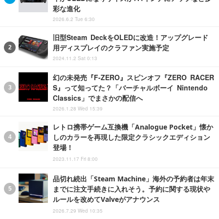
彩な進化
2026.6.2 Tue 6:30
旧型Steam DeckをOLEDに改造！アップグレード
用ディスプレイのクラファン実施予定
2024.11.2 Sat 0:13
幻の未発売『F-ZERO』スピンオフ『ZERO RACER
S』って知ってた？「バーチャルボーイ Nintendo
Classics」でまさかの配信へ
2026.1.28 Wed 15:39
レトロ携帯ゲーム互換機「Analogue Pocket」懐か
しのカラーを再現した限定クラシックエディション
登場！
2023.11.17 Fri 8:00
品切れ続出「Steam Machine」海外の予約者は年末
までに注文手続きに入れそう。予約に関する現状や
ルールを改めてValveがアナウンス
2026.7.29 Wed 10:35