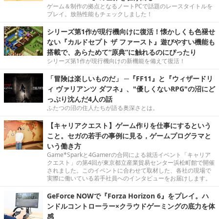
ゲーム＆制作の拠点となるノートPCで話題のレースタイトルを
プレイ。放熱性能もチェックしました！
シリーズ第1作が現行機向けに復活！懐かしくも色褪せ
ない『カルドセプト ザ ファースト』遊びやすい機能も
搭載で、あらためて“原典”に触れるのにぴったり
シリーズ第1作が現行機向けの新機能を備えて復活！
「冒険は楽しいものだ」 ─『FF11』と『ウィザードリ
ィ ヴァリアンツ ダフネ』、"優しくないRPG"の沼にど
っぷり沈んだ4人の話
ふたつの沼の住人たちが語る奥深さとは。
【キャリアクエスト】ゲーム作りを仕事にするという
こと。セガの若手の事例に見る，ゲームプログラマと
いう働き方
Game*Sparkと4Gamerの合同による就活イベント「キャリア
クエスト」の第4回が東京都立産業貿易センター浜松町館で開催
されました。このイベントに合わせて取材した、各社の現場で
実際に働いている若手社員へのインタビューをお届けします。
GeForce NOWで『Forza Horizon 6』をプレイ。ハ
ンドルコントローラー×クラウドゲーミングの底力を体
感