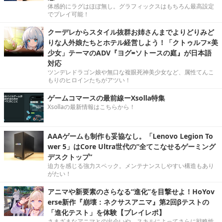
体感的にラグはほぼ無し。グラフィックスはもちろん最高設定
でプレイ可能！
クーデレからスタイル抜群お姉さんまでよりどりみど
りな人外娘たちとホテル経営しよう！「クトゥルフ×美
少女」テーマのADV『ヨグ=ソトースの庭』が日本語
対応
ツンデレドラゴン娘や無口な複眼死神美少女など、属性てんこ
もりのヒロインたちがアツい！
ゲームコマースの最前線ーXsolla特集
Xsollaの最新情報はこちらから！
AAAゲームも制作も妥協なし。「Lenovo Legion To
wer 5」はCore Ultra世代の“全てこなせるゲーミング
デスクトップ”
迫力を感じる強力スペック。メンテナンスしやすい構造もあり
がたい！
アニマや新要素のさらなる“進化”を目撃せよ！HoYov
erse新作『崩壊：ネクサスアニマ』第2回βテストの
「進化テスト」を体験【プレイレポ】
さまざまなアニマとの出会いや、スキルによってさらに戦略性