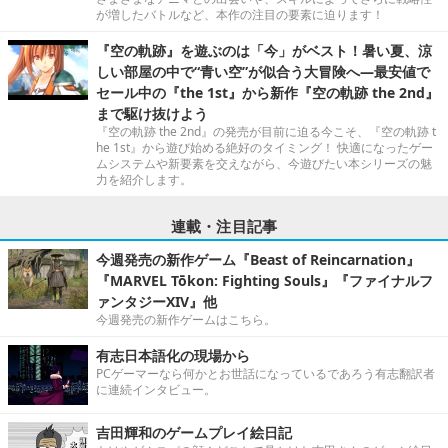
が増したバトルなど、本作の注目の要素に迫ります！
『空の軌跡』を遊ぶのは「今」がベスト！暑い夏、涼
しい部屋の中で“青い空”が似合う大冒険へ―最安値で
セール中の『the 1st』から新作『空の軌跡 the 2nd』
まで駆け抜けよう
『空の軌跡 the 2nd』の発売が目前に迫る今こそ、『空の軌跡 t
he 1st』から遊び始める絶好のタイミング！ 快適になったゲー
ムシステムや新要素を交えながら、今遊びたい本シリーズの魅
力を紹介します。
連載・注目記事
今週発売の新作ゲーム『Beast of Reincarnation』
『MARVEL Tōkon: Fighting Souls』『ファイナルフ
ァンタジーXIV』他
今週発売の新作ゲームはこちら。
有志日本語化の現場から
PCゲーマーなら何かとお世話になっているであろう有志翻訳者
に連続インタビュー。
吉田輝和のゲームプレイ絵日記