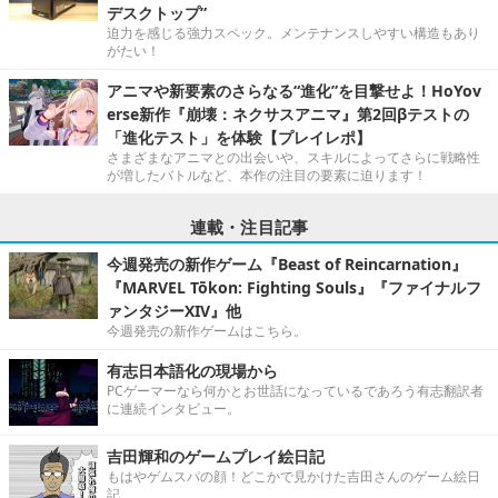
デスクトップ”
迫力を感じる強力スペック。メンテナンスしやすい構造もあり
がたい！
アニマや新要素のさらなる“進化”を目撃せよ！HoYov
erse新作『崩壊：ネクサスアニマ』第2回βテストの
「進化テスト」を体験【プレイレポ】
さまざまなアニマとの出会いや、スキルによってさらに戦略性
が増したバトルなど、本作の注目の要素に迫ります！
連載・注目記事
今週発売の新作ゲーム『Beast of Reincarnation』
『MARVEL Tōkon: Fighting Souls』『ファイナルフ
ァンタジーXIV』他
今週発売の新作ゲームはこちら。
有志日本語化の現場から
PCゲーマーなら何かとお世話になっているであろう有志翻訳者
に連続インタビュー。
吉田輝和のゲームプレイ絵日記
もはやゲムスパの顔！どこかで見かけた吉田さんのゲーム絵日
記