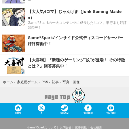
【大人気4コマ】じゃんげま（Junk Gaming Maide
n）
Game*Sparkの一大コンテンツに成長した4コマ。単行本も好評
発売中！
Game*Spark/インサイド公式ディスコードサーバー
好評稼働中！
【大喜利】『新種のゲーミング“蚊”が登場！ その特徴
とは？』回答募集中！
写真・画像
ホーム
›
家庭用ゲーム
›
PS5
›
記事
›
Home
X
STEAM
Facebook
YouTube
Game*Sparkについて
お問合せ
広告掲載
会社概要