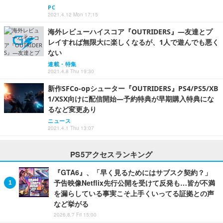
PC
2021.4.12 Mon 17:15
海外レビューハイスコア『OUTRIDERS』―友達とプ
レイすれば無限大に楽しくなるが、1人で遊んでも悪く
ない
連載・特集
2021.4.8 Thu 19:30
新作SFCo-opシューター『OUTRIDERS』PS4/PS5/XB
1/XSX向けに配信開始―予約特典が早期購入特典にな
るなど変更あり
ニュース
2021.4.1 Thu 13:07
PS5アクセスランキング
『GTA6』、「早く見るためにはサブスク契約？」
予告映像Netflix先行公開を受けて反発も…皆が不満
を漏らしている事実こそ上手くいってる証拠との声
など挙がる
2026.8.7 Fri 15:00