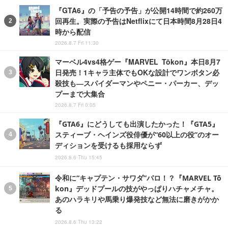
『GTA6』の「予告の予告」が公開14時間で約260万
回再生。実際の予告はNetflixにて日本時間8月28日4
時から配信
2026.8.7 Fri 11:30
マーベル4vs4格ゲー『MARVEL Tōkon』本日8月7
日発売！1キャラ主体でもOKな設計でワンボタン必
殺技も―スパイダーマンやペニー・パーカー、デッ
プーまで大集合
2026.8.7 Fri 0:05
『GTA6』にどうしても出演したかった！『GTA5』
スティーブ・ヘインズ役俳優が“60以上の役”のオー
ディションを受けるも採用ならず
2026.8.6 Thu 15:45
令和に“キャプテン・サワダ”パロ！？『MARVEL Tō
kon』デッドプールの技がやっぱりハチャメチャ。
あのハラキリや馬乗り爆発技など無法に磨きがかか
る
2026.8.6 Thu 13:22