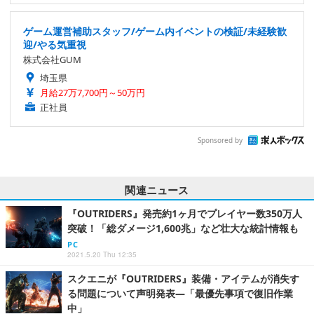
ゲーム運営補助スタッフ/ゲーム内イベントの検証/未経験歓
迎/やる気重視
株式会社GUM
埼玉県
月給27万7,700円～50万円
正社員
Sponsored by
関連ニュース
『OUTRIDERS』発売約1ヶ月でプレイヤー数350万人
突破！「総ダメージ1,600兆」など壮大な統計情報も
PC
2021.5.20 Thu 12:35
スクエニが『OUTRIDERS』装備・アイテムが消失す
る問題について声明発表―「最優先事項で復旧作業
中」