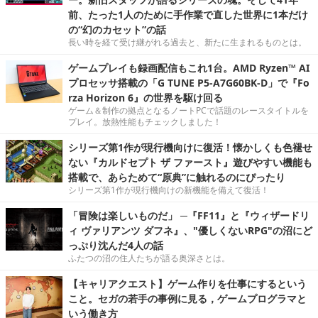
前、たった1人のために手作業で直した世界に1本だけ
の“幻のカセット”の話
長い時を経て受け継がれる過去と、新たに生まれるものとは。
ゲームプレイも録画配信もこれ1台。AMD Ryzen™ AI
プロセッサ搭載の「G TUNE P5-A7G60BK-D」で『Fo
rza Horizon 6』の世界を駆け回る
ゲーム＆制作の拠点となるノートPCで話題のレースタイトルを
プレイ。放熱性能もチェックしました！
シリーズ第1作が現行機向けに復活！懐かしくも色褪せ
ない『カルドセプト ザ ファースト』遊びやすい機能も
搭載で、あらためて“原典”に触れるのにぴったり
シリーズ第1作が現行機向けの新機能を備えて復活！
「冒険は楽しいものだ」 ─『FF11』と『ウィザードリ
ィ ヴァリアンツ ダフネ』、"優しくないRPG"の沼にど
っぷり沈んだ4人の話
ふたつの沼の住人たちが語る奥深さとは。
【キャリアクエスト】ゲーム作りを仕事にするという
こと。セガの若手の事例に見る，ゲームプログラマと
いう働き方