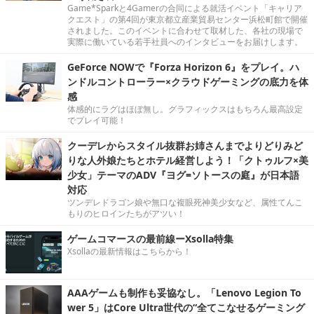
Game*Sparkと4Gamerの合同による就活イベント「キャリア
クエスト」の第4回が東京都立産業貿易センター浜松町館で開催
されました。このイベントに合わせて取材した、各社の現場で
実際に働いている若手社員へのインタビューをお届けします。
GeForce NOWで『Forza Horizon 6』をプレイ。ハ
ンドルコントローラー×クラウドゲーミングの底力を体
感
体感的にラグはほぼ無し。グラフィックスはもちろん最高設定
でプレイ可能！
クーデレからスタイル抜群お姉さんまでよりどりみど
りな人外娘たちとホテル経営しよう！「クトゥルフ×美
少女」テーマのADV『ヨグ=ソトースの庭』が日本語
対応
ツンデレドラゴン娘や無口な複眼死神美少女など、属性てんこ
もりのヒロインたちがアツい！
ゲームコマースの最前線ーXsolla特集
Xsollaの最新情報はこちらから！
AAAゲームも制作も妥協なし。「Lenovo Legion To
wer 5」はCore Ultra世代の“全てこなせるゲーミング