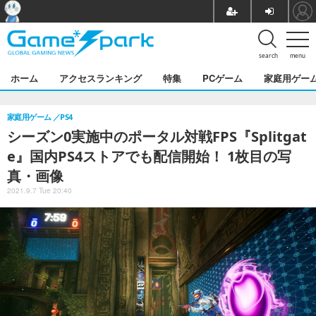
search
menu
ホーム
アクセスランキング
特集
PCゲーム
家庭用ゲー
家庭用ゲーム
PS4
シーズン0実施中のポータル対戦FPS『Splitgat
e』国内PS4ストアでも配信開始！ 1枚目の写
真・画像
2021.9.7 Tue 20:40