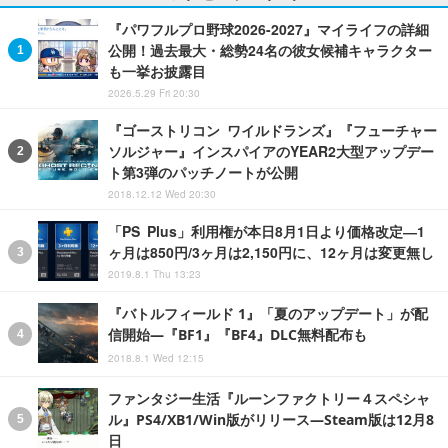
『パワフルプロ野球2026-2027』マイライフの詳細
公開！過去最大・総勢24名の彼女候補キャラクター
も一挙お披露目
2026.5.29 Fri 20:30
『ゴーストリコン ワイルドランズ』『フューチャー
ソルジャー』インスパイアのYEAR2大型アップデー
ト第3弾のパッチノートが公開
2018.12.12 Wed 20:30
「PS Plus」利用権が本日8月1日より価格改定―1
ヶ月は850円/3ヶ月は2,150円に、12ヶ月は変更無し
2019.8.1 Thu 13:23
『バトルフィールド 1』「夏のアップデート」が配
信開始―『BF1』『BF4』DLC無料配布も
2018.8.1 Wed 12:15
ファンタジー生活『ルーンファクトリー４スペシャ
ル』PS4/XB1/Win版がリリース―Steam版は12月8
日