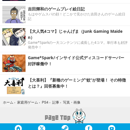
吉田輝和のゲームプレイ絵日記
もはやゲムスパの顔！どこかで見かけた吉田さんのゲーム絵日
記
【大人気4コマ】じゃんげま（Junk Gaming Maide
n）
Game*Sparkの一大コンテンツに成長した4コマ。単行本も好評
発売中！
Game*Spark/インサイド公式ディスコードサーバー
好評稼働中！
【大喜利】『新種のゲーミング“蚊”が登場！ その特徴
とは？』回答募集中！
写真・画像
ホーム
›
家庭用ゲーム
›
PS4
›
記事
›