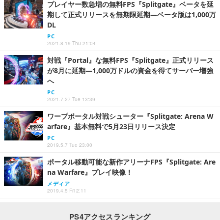
プレイヤー数急増の無料FPS『Splitgate』ベータを延
期して正式リリースを無期限延期―ベータ版は1,000万
DL
PC
2021.8.19 Thu 21:04
対戦『Portal』な無料FPS『Splitgate』正式リリース
が8月に延期―1,000万ドルの資金を得てサーバー増強
へ
PC
2021.7.27 Tue 13:39
ワープポータル対戦シューター『Splitgate: Arena W
arfare』基本無料で5月23日リリース決定
PC
2019.5.7 Tue 23:00
ポータル移動可能な新作アリーナFPS『Splitgate: Are
na Warfare』プレイ映像！
メディア
2019.4.5 Fri 2:11
PS4アクセスランキング