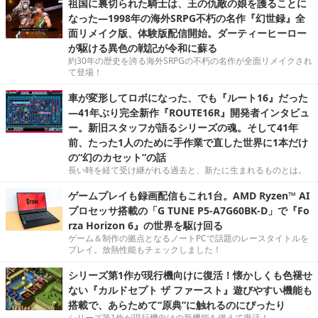
祖国に裏切られた騎士は、王の仇敵の娘を護ることに
なった―1998年の海外SRPG不朽の名作『幻世録』全
面リメイク版、体験版配信開始。ダーティーヒーロー
が駆ける異色の戦記が令和に蘇る
約30年の歴史を誇る海外SRPGの不朽の名作が全面リメイクされ
て登場！
車が変形してロボになった、でも『ルート16』だった
―41年ぶり完全新作『ROUTE16R』開発者インタビュ
ー。新旧スタッフが語るシリーズの魂。そして41年
前、たった1人のために手作業で直した世界に1本だけ
の“幻のカセット”の話
長い時を経て受け継がれる過去と、新たに生まれるものとは。
ゲームプレイも録画配信もこれ1台。AMD Ryzen™ AI
プロセッサ搭載の「G TUNE P5-A7G60BK-D」で『Fo
rza Horizon 6』の世界を駆け回る
ゲーム＆制作の拠点となるノートPCで話題のレースタイトルを
プレイ。放熱性能もチェックしました！
シリーズ第1作が現行機向けに復活！懐かしくも色褪せ
ない『カルドセプト ザ ファースト』遊びやすい機能も
搭載で、あらためて“原典”に触れるのにぴったり
シリーズ第1作が現行機向けの新機能を備えて復活！