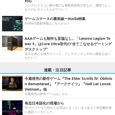
対応
ツンデレドラゴン娘や無口な複眼死神美少女など、属性てんこ
もりのヒロインたちがアツい！
ゲームコマースの最前線ーXsolla特集
Xsollaの最新情報はこちらから！
AAAゲームも制作も妥協なし。「Lenovo Legion To
wer 5」はCore Ultra世代の“全てこなせるゲーミング
デスクトップ”
迫力を感じる強力スペック。メンテナンスしやすい構造もあり
がたい！
連載・注目記事
今週発売の新作ゲーム『The Elder Scrolls IV: Oblivio
n Remastered』『アークナイツ』『Hell Let Loose:
Vietnam』他
今週発売の新作ゲームはこちら。
有志日本語化の現場から
PCゲーマーなら何かとお世話になっているであろう有志翻訳者
に連続インタビュー。