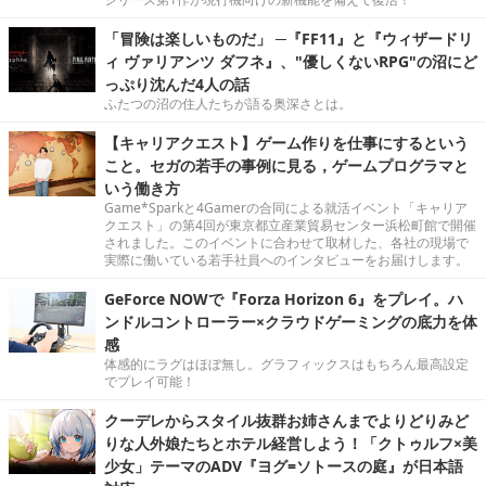
「冒険は楽しいものだ」 ─『FF11』と『ウィザードリ
ィ ヴァリアンツ ダフネ』、"優しくないRPG"の沼にど
っぷり沈んだ4人の話
ふたつの沼の住人たちが語る奥深さとは。
【キャリアクエスト】ゲーム作りを仕事にするという
こと。セガの若手の事例に見る，ゲームプログラマと
いう働き方
Game*Sparkと4Gamerの合同による就活イベント「キャリア
クエスト」の第4回が東京都立産業貿易センター浜松町館で開催
されました。このイベントに合わせて取材した、各社の現場で
実際に働いている若手社員へのインタビューをお届けします。
GeForce NOWで『Forza Horizon 6』をプレイ。ハ
ンドルコントローラー×クラウドゲーミングの底力を体
感
体感的にラグはほぼ無し。グラフィックスはもちろん最高設定
でプレイ可能！
クーデレからスタイル抜群お姉さんまでよりどりみど
りな人外娘たちとホテル経営しよう！「クトゥルフ×美
少女」テーマのADV『ヨグ=ソトースの庭』が日本語