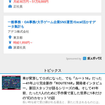
月給30万円～51万8,000円
正社員
一般事務・OA事務/大手ゲーム企業SNS運営/Excel活かすデ
ータ集計も
アデコ株式会社
東京都
時給1,950円～
派遣社員
Sponsored by
トピックス
車が変形してロボになった、でも『ルート16』だった
―41年ぶり完全新作『ROUTE16R』開発者インタビュ
ー。新旧スタッフが語るシリーズの魂。そして41年
前、たった1人のために手作業で直した世界に1本だけ
の“幻のカセット”の話
長い時を経て受け継がれる過去と、新たに生まれるものとは。