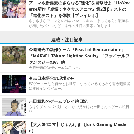
アニマや新要素のさらなる“進化”を目撃せよ！HoYov
erse新作『崩壊：ネクサスアニマ』第2回βテストの
「進化テスト」を体験【プレイレポ】
さまざまなアニマとの出会いや、スキルによってさらに戦略性
が増したバトルなど、本作の注目の要素に迫ります！
連載・注目記事
今週発売の新作ゲーム『Beast of Reincarnation』
『MARVEL Tōkon: Fighting Souls』『ファイナルフ
ァンタジーXIV』他
今週発売の新作ゲームはこちら。
有志日本語化の現場から
PCゲーマーなら何かとお世話になっているであろう有志翻訳者
に連続インタビュー。
吉田輝和のゲームプレイ絵日記
もはやゲムスパの顔！どこかで見かけた吉田さんのゲーム絵日
記
【大人気4コマ】じゃんげま（Junk Gaming Maide
n）