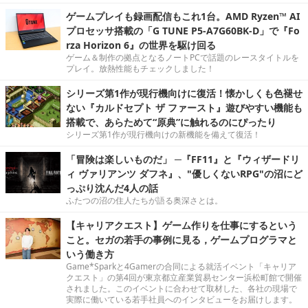
ゲームプレイも録画配信もこれ1台。AMD Ryzen™ AI
プロセッサ搭載の「G TUNE P5-A7G60BK-D」で『Fo
rza Horizon 6』の世界を駆け回る
ゲーム＆制作の拠点となるノートPCで話題のレースタイトルを
プレイ。放熱性能もチェックしました！
シリーズ第1作が現行機向けに復活！懐かしくも色褪せ
ない『カルドセプト ザ ファースト』遊びやすい機能も
搭載で、あらためて“原典”に触れるのにぴったり
シリーズ第1作が現行機向けの新機能を備えて復活！
「冒険は楽しいものだ」 ─『FF11』と『ウィザードリ
ィ ヴァリアンツ ダフネ』、"優しくないRPG"の沼にど
っぷり沈んだ4人の話
ふたつの沼の住人たちが語る奥深さとは。
【キャリアクエスト】ゲーム作りを仕事にするという
こと。セガの若手の事例に見る，ゲームプログラマと
いう働き方
Game*Sparkと4Gamerの合同による就活イベント「キャリア
クエスト」の第4回が東京都立産業貿易センター浜松町館で開催
されました。このイベントに合わせて取材した、各社の現場で
実際に働いている若手社員へのインタビューをお届けします。