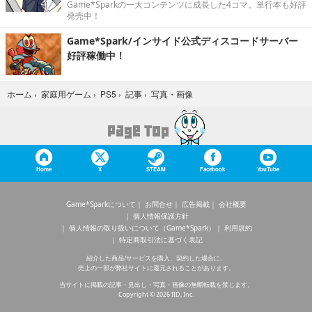
Game*Sparkの一大コンテンツに成長した4コマ。単行本も好評
発売中！
Game*Spark/インサイド公式ディスコードサーバー
好評稼働中！
写真・画像
ホーム
›
家庭用ゲーム
›
PS5
›
記事
›
Home
X
STEAM
Facebook
YouTube
Game*Sparkについて
お問合せ
広告掲載
会社概要
個人情報保護方針
個人情報の取り扱いについて（Game*Spark）
利用規約
特定商取引法に基づく表記
紹介した商品/サービスを購入、契約した場合に、
売上の一部が弊社サイトに還元されることがあります。
当サイトに掲載の記事・見出し・写真・画像の無断転載を禁じます。
Copyright © 2026 IID, Inc.