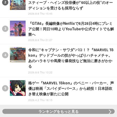
スティーブ・ヘインズ役俳優が“60以上の役”のオー
ディションを受けるも採用ならず
2026.8.6 Thu 15:45
『GTA6』長編映像がNetflixで8月28日4時にプレミ
ア公開！同日10時よりYouTubeや公式サイトでも解
禁へ
2026.8.6 Thu 21:27
令和に“キャプテン・サワダ”パロ！？『MARVEL Tō
kon』デッドプールの技がやっぱりハチャメチャ。
あのハラキリや馬乗り爆発技など無法に磨きがかか
る
2026.8.6 Thu 13:22
格ゲー『MARVEL Tōkon』のペニー・パーカー、声
優は映画「スパイダーバース」から続投！日本語吹
き替え映像が新たに公開
2026.4.2 Thu 18:15
ランキングをもっと見る