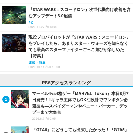
『STAR WARS：スコードロン』次世代機向け改善を含
むアップデート3.0配信
PC
2020.11.27 Fri 13:00
現役プロパイロットが『STAR WARS：スコードロン』
をプレイしたら、あまりスター・ウォーズを知らなく
ても最高のスターファイターごっこ遊びが楽しめた
【特集】
連載・特集
2020.10.11 Sun 13:00
PS5アクセスランキング
マーベル4vs4格ゲー『MARVEL Tōkon』本日8月7
日発売！1キャラ主体でもOKな設計でワンボタン必
殺技も―スパイダーマンやペニー・パーカー、デッ
プーまで大集合
2026.8.7 Fri 0:05
『GTA6』にどうしても出演したかった！『GTA5』