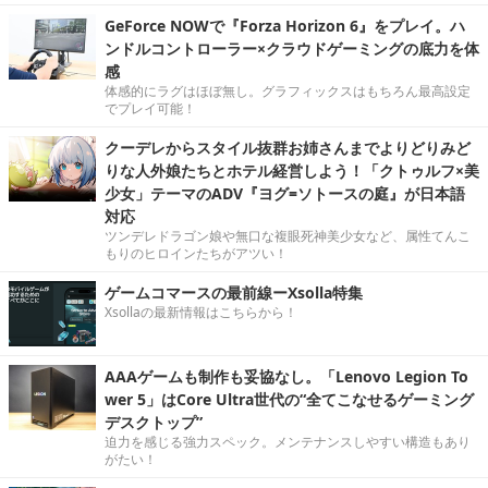
GeForce NOWで『Forza Horizon 6』をプレイ。ハ
ンドルコントローラー×クラウドゲーミングの底力を体
感
体感的にラグはほぼ無し。グラフィックスはもちろん最高設定
でプレイ可能！
クーデレからスタイル抜群お姉さんまでよりどりみど
りな人外娘たちとホテル経営しよう！「クトゥルフ×美
少女」テーマのADV『ヨグ=ソトースの庭』が日本語
対応
ツンデレドラゴン娘や無口な複眼死神美少女など、属性てんこ
もりのヒロインたちがアツい！
ゲームコマースの最前線ーXsolla特集
Xsollaの最新情報はこちらから！
AAAゲームも制作も妥協なし。「Lenovo Legion To
wer 5」はCore Ultra世代の“全てこなせるゲーミング
デスクトップ”
迫力を感じる強力スペック。メンテナンスしやすい構造もあり
がたい！