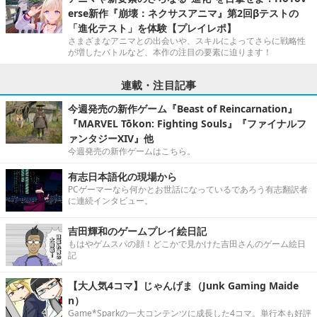
erse新作『崩壊：ネクサスアニマ』第2回βテストの
「進化テスト」を体験【プレイレポ】
さまざまなアニマとの出会いや、スキルによってさらに戦略性
が増したバトルなど、本作の注目の要素に迫ります！
連載・注目記事
今週発売の新作ゲーム『Beast of Reincarnation』
『MARVEL Tōkon: Fighting Souls』『ファイナルフ
ァンタジーXIV』他
今週発売の新作ゲームはこちら。
有志日本語化の現場から
PCゲーマーなら何かとお世話になっているであろう有志翻訳者
に連続インタビュー。
吉田輝和のゲームプレイ絵日記
もはやゲムスパの顔！どこかで見かけた吉田さんのゲーム絵日
記
【大人気4コマ】じゃんげま（Junk Gaming Maide
n）
Game*Sparkの一大コンテンツに成長した4コマ。単行本も好評