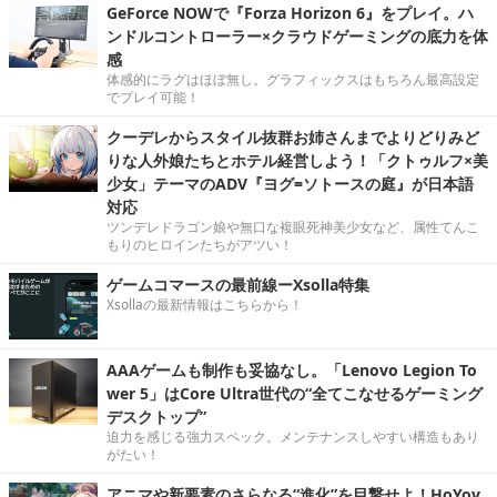
GeForce NOWで『Forza Horizon 6』をプレイ。ハ
ンドルコントローラー×クラウドゲーミングの底力を体
感
体感的にラグはほぼ無し。グラフィックスはもちろん最高設定
でプレイ可能！
クーデレからスタイル抜群お姉さんまでよりどりみど
りな人外娘たちとホテル経営しよう！「クトゥルフ×美
少女」テーマのADV『ヨグ=ソトースの庭』が日本語
対応
ツンデレドラゴン娘や無口な複眼死神美少女など、属性てんこ
もりのヒロインたちがアツい！
ゲームコマースの最前線ーXsolla特集
Xsollaの最新情報はこちらから！
AAAゲームも制作も妥協なし。「Lenovo Legion To
wer 5」はCore Ultra世代の“全てこなせるゲーミング
デスクトップ”
迫力を感じる強力スペック。メンテナンスしやすい構造もあり
がたい！
アニマや新要素のさらなる“進化”を目撃せよ！HoYov