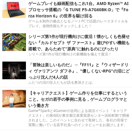
ゲームプレイも録画配信もこれ1台。AMD Ryzen™ AI
プロセッサ搭載の「G TUNE P5-A7G60BK-D」で『Fo
rza Horizon 6』の世界を駆け回る
ゲーム＆制作の拠点となるノートPCで話題のレースタイトルを
プレイ。放熱性能もチェックしました！
シリーズ第1作が現行機向けに復活！懐かしくも色褪せ
ない『カルドセプト ザ ファースト』遊びやすい機能も
搭載で、あらためて“原典”に触れるのにぴったり
シリーズ第1作が現行機向けの新機能を備えて復活！
「冒険は楽しいものだ」 ─『FF11』と『ウィザードリ
ィ ヴァリアンツ ダフネ』、"優しくないRPG"の沼にど
っぷり沈んだ4人の話
ふたつの沼の住人たちが語る奥深さとは。
【キャリアクエスト】ゲーム作りを仕事にするという
こと。セガの若手の事例に見る，ゲームプログラマと
いう働き方
Game*Sparkと4Gamerの合同による就活イベント「キャリア
クエスト」の第4回が東京都立産業貿易センター浜松町館で開催
されました。このイベントに合わせて取材した、各社の現場で
実際に働いている若手社員へのインタビューをお届けします。