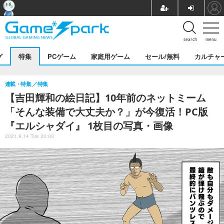
search
menu
グ
特集
PCゲーム
家庭用ゲーム
セール/無料
カルチャ
連載・特集
特集
【吉田輝和の絵日記】10年前のネットミーム
「そんな装備で大丈夫か？」が今復活！PC版
『エルシャダイ』 1枚目の写真・画像
2021.9.14 Tue 20:00