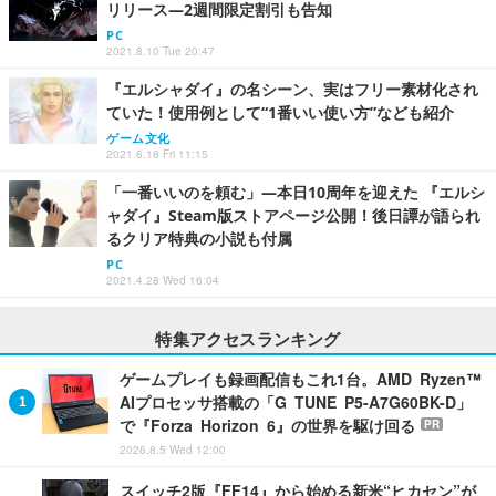
リリース―2週間限定割引も告知
PC
2021.8.10 Tue 20:47
『エルシャダイ』の名シーン、実はフリー素材化され
ていた！使用例として“1番いい使い方”なども紹介
ゲーム文化
2021.6.18 Fri 11:15
「一番いいのを頼む」―本日10周年を迎えた 『エルシ
ャダイ』Steam版ストアページ公開！後日譚が語られ
るクリア特典の小説も付属
PC
2021.4.28 Wed 16:04
特集アクセスランキング
ゲームプレイも録画配信もこれ1台。AMD Ryzen™
AIプロセッサ搭載の「G TUNE P5-A7G60BK-D」
で『Forza Horizon 6』の世界を駆け回る
PR
2026.8.5 Wed 12:00
スイッチ2版『FF14』から始める新米“ヒカセン”が