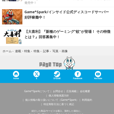
発売中！
Game*Spark/インサイド公式ディスコードサーバー
好評稼働中！
【大喜利】『新種のゲーミング“蚊”が登場！ その特徴
とは？』回答募集中！
写真・画像
ホーム
›
連載・特集
›
特集
›
記事
›
Home
X
STEAM
Facebook
YouTube
Game*Sparkについて
お問合せ
広告掲載
会社概要
個人情報保護方針
個人情報の取り扱いについて（Game*Spark）
利用規約
特定商取引法に基づく表記
紹介した商品/サービスを購入、契約した場合に、