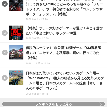
知っておきたい10のこと―めっちゃ遊べる「フリー
トライアル」や、初心者でも安心の「コンテンツサ
ポーター」システム【特集】
2026.8.4 Tue 22:20
【特集】ホラー大好きゲーマーが選ぶ！今こそ遊び
たい「本当に怖い」ホラゲー10選
2026.5.6 Wed 20:30
伝説的スーファミ“非公認”18禁ゲーム『SM調教師
瞳』の「ニセモノ」を秋葉原に買いに行ってみた
【特集】
2026.1.12 Mon 19:00
日本がまだ取りにいけていないメカゲーム市場―
『War Robots』3億人の成功から見える海外メカゲ
ーム市場と、日本のメカゲームへの提言【オリーさ
んのロボゲーコラム】
2026.8.2 Sun 18:45
ランキングをもっと見る