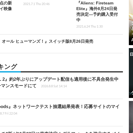
点の新
『Aliens: Fireteam
2021.7.1 Thu 20:46
イ映像
Elite』海外8月24日発
売決定―予約購入受付
中
2021.6.24 Thu 1:30
 オール ヒューマンズ！』スイッチ版8月26日発売
キング
HILL 2』約2年ぶりにアップデート配信も適用後に不具合発生中
フォーマンスモードにて
2026.8.8 Sat 14:14
kbloods』ネットワークテスト抽選結果発表！応募サイトのマイ
8.7 Fri 22:04