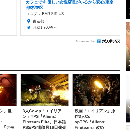
カフェです 優しい女性店長がいるから安心/東京
都/杉並区
コスプレ BAR SIRIUS
東京都
時給1,700円～
Sponsored by
ン」世
3人Co-op「エイリア
映画「エイリアン」原
ン」TPS『Aliens:
作3人Co-
:
Fireteam Elite』日本語
opTPS『Aliens:
te』「デモ
PS5/PS4版9月16日発売
Fireteam』改め