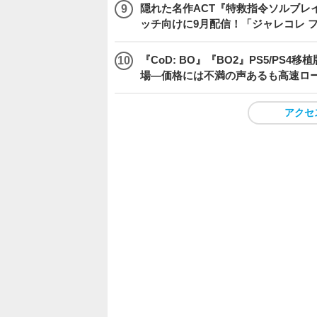
隠れた名作ACT『特救指令ソルブレイ
ッチ向けに9月配信！「ジャレコレ 
『CoD: BO』『BO2』PS5/P
場―価格には不満の声あるも高速ロ
アクセ