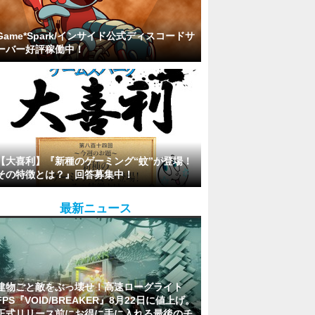
Game*Spark/インサイド公式ディスコードサ
ーバー好評稼働中！
【大喜利】『新種のゲーミング“蚊”が登場！
その特徴とは？』回答募集中！
最新ニュース
建物ごと敵をぶっ壊せ！高速ローグライト
FPS『VOID/BREAKER』8月22日に値上げ。
正式リリース前にお得に手に入れる最後のチ