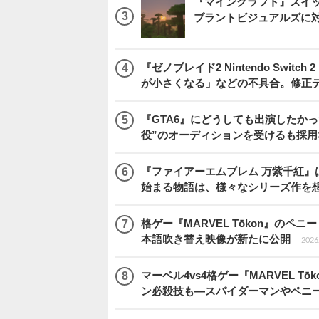
『マインクラフト』スイッ
ブラントビジュアルズに
『ゼノブレイド2 Nintendo Swit
が小さくなる」などの不具合。修正
『GTA6』にどうしても出演したかっ
役”のオーディションを受けるも採用
『ファイアーエムブレム 万紫千紅』
始まる物語は、様々なシリーズ作を
格ゲー『MARVEL Tōkon』の
本語吹き替え映像が新たに公開
2026.
マーベル4vs4格ゲー『MARVEL 
ン必殺技も―スパイダーマンやペニ