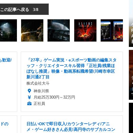
この記事へ戻る
3/8
も歓迎/
「27卒」ゲーム実況・eスポーツ動画の編集スタ
ッフ・クリエイタースキル習得「正社員/残業ほ
ぼなし推奨」映像・動画系転職希望/川崎市幸区
新川通2丁目
株式会社大斗
神奈川県
月給25万300円～32万円
正社員
ードの
日払いOKで即日収入/カウンターレディ/アニ
メ・ゲーム好きさん必見!高円寺のサブカルコン