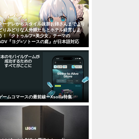
クーデレからスタイル抜群お姉さんまでより
どりみどりな人外娘たちとホテル経営しよ
う！「クトゥルフ×美少女」テーマの
ADV『ヨグ=ソトースの庭』が日本語対応
ゲームコマースの最前線ーXsolla特集