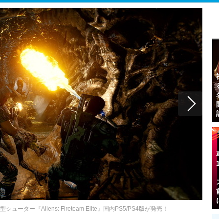
ー『Aliens: Fireteam Elite』国内PS5/PS4版が発売！