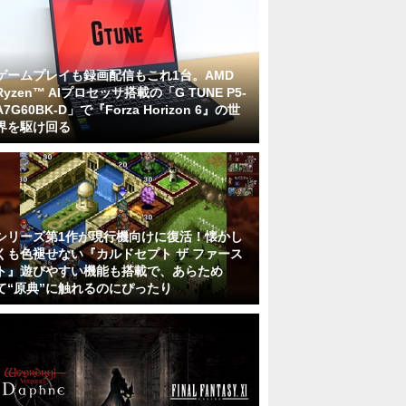
ゲームプレイも録画配信もこれ1台。AMD
Ryzen™ AIプロセッサ搭載の「G TUNE P5-
A7G60BK-D」で『Forza Horizon 6』の世
界を駆け回る
シリーズ第1作が現行機向けに復活！懐かし
くも色褪せない『カルドセプト ザ ファース
ト』遊びやすい機能も搭載で、あらため
て“原典”に触れるのにぴったり