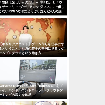
「冒険は楽しいものだ」 ─『FF11』と『ウ
ィザードリィ ヴァリアンツ ダフネ』、"優し
くないRPG"の沼にどっぷり沈んだ4人の話
【キャリアクエスト】ゲーム作りを仕事にす
るということ。セガの若手の事例に見る，ゲ
ームプログラマという働き方
GeForce NOWで『Forza Horizon 6』をプ
レイ。ハンドルコントローラー×クラウドゲ
ーミングの底力を体感