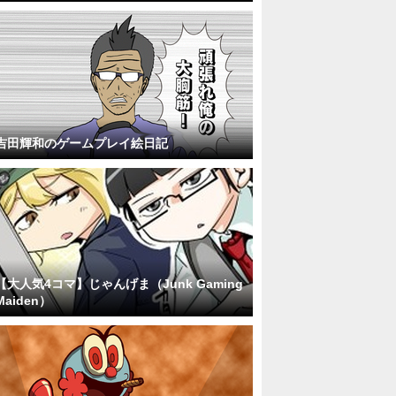
吉田輝和のゲームプレイ絵日記
【大人気4コマ】じゃんげま（Junk Gaming
Maiden）