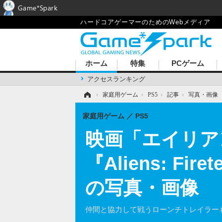
Game*Spark
ハードコアゲーマーのためのWebメディア
ホーム
特集
PCゲーム
アクセスランキング
ホーム
›
家庭用ゲーム
›
PS5
›
記事
›
写真・画像
家庭用ゲーム
PS5
映画「エイリア
『Aliens: Fi
の写真・画像
仲間と協力して戦うローンチトレイラー