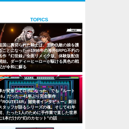
TOPICS
祖国に裏切られた騎士は、王の仇敵の娘を護
ることになった―1998年の海外SRPG不朽の
名作『幻世録』全面リメイク版、体験版配信
開始。ダーティーヒーローが駆ける異色の戦
記が令和に蘇る
車が変形してロボになった、でも『ルート
16』だった―41年ぶり完全新作
『ROUTE16R』開発者インタビュー。新旧
スタッフが語るシリーズの魂。そして41年
前、たった1人のために手作業で直した世界
に1本だけの“幻のカセット”の話