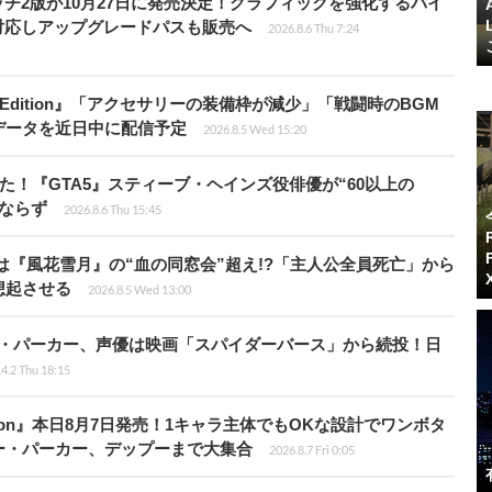
チ2版が10月27日に発売決定！グラフィックを強化するバイ
対応しアップグレードパスも販売へ
2026.8.6 Thu 7:24
ch 2 Edition』「アクセサリーの装備枠が減少」「戦闘時のBGM
データを近日中に配信予定
2026.8.5 Wed 15:20
た！『GTA5』スティーブ・ヘインズ役俳優が“60以上の
ならず
2026.8.6 Thu 15:45
は『風花雪月』の“血の同窓会”超え!?「主人公全員死亡」から
想起させる
2026.8.5 Wed 13:00
ペニー・パーカー、声優は映画「スパイダーバース」から続投！日
4.2 Thu 18:15
Tōkon』本日8月7日発売！1キャラ主体でもOKな設計でワンボタ
ー・パーカー、デップーまで大集合
2026.8.7 Fri 0:05