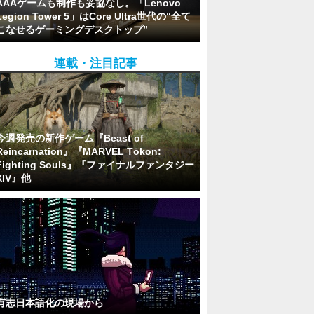
AAAゲームも制作も妥協なし。「Lenovo
Legion Tower 5」はCore Ultra世代の“全て
こなせるゲーミングデスクトップ”
連載・注目記事
今週発売の新作ゲーム『Beast of
Reincarnation』『MARVEL Tōkon:
Fighting Souls』『ファイナルファンタジー
XIV』他
有志日本語化の現場から