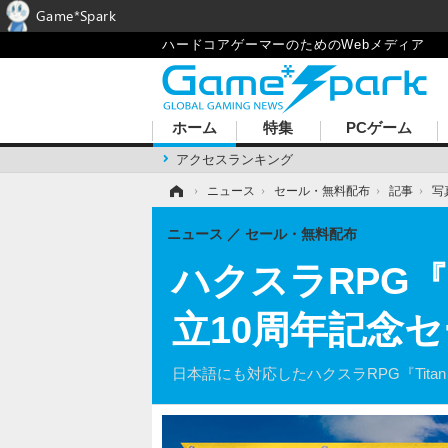
Game*Spark
ハードコアゲーマーのためのWebメディア
ホーム
特集
PCゲーム
アクセスランキング
ホーム
›
ニュース
›
セール・無料配布
›
記事
›
写
ニュース
セール・無料配布
ハクスラRPG『Ti
立10周年記念
日本語にも対応したハクスラRPG『Titan Quest