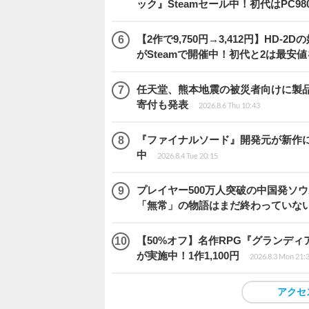
ック』Steamセール中！初代はPC98
【2作で9,750円→3,412円】H
がSteamで開催中！初代と2は最安
任天堂、熊本地震の被災者向けに製品修
寄付も発表
2026.8.6 Thu 10:43
『ファイナルソード』開発元が新作
中
2026.8.4 Tue 20:15
プレイヤー500万人突破の中国発ソ
「無常」の物語はまだ終わっていな
【50%オフ】名作RPG『グランディ
が実施中！1作1,100円
2026.8.3 Mon 21:
アクセ