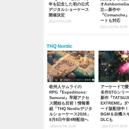
年を記念した初の公式
オAshborneG
デジタルショーケース
立―新作や
開催決定
『Comanche
ートも対応
2021.9.3 Fri 2:09
2021.3.23 Tue 23:00
THQ Nordic
欧州人サムライの
アーケードで愛
RPG『Expeditions:
名作STGシリ
Samurai』早期アクセ
新作『TATSUJ
ス開始も目前！情報番
EXTREME』
組「THQ Nordicデジタ
ード版配信中！
ルショーケース2026」
BGM＆自機ス
8月8日午前4時配信へ
DLCも
2026.8.6 Thu 13:30
2026.7.31 Fri 20:30