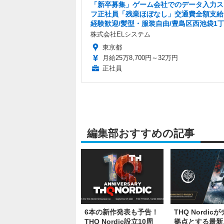
「新卒募集」ゲーム会社でのデータ入力ス
フ正社員「残業ほぼなし」交通費全額支給
経験歓迎/髪型・服装自由/豊島区西池袋1
株式会社ELシステム
東京都
月給25万8,700円～32万円
正社員
編集部おすすめの記事
6本の新作発表も予告！
THQ Nordic
THQ Nordic設立10周
拠点とする最新