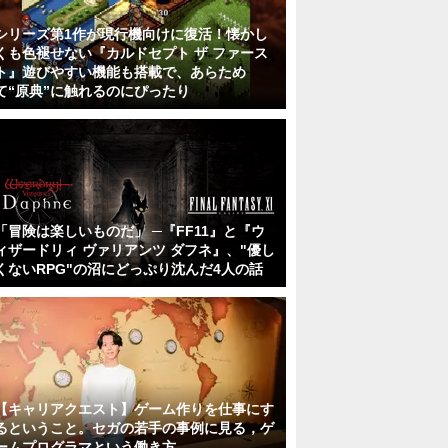
シリーズ第1作が現行機向けに復活！懐かし
くも色褪せない『カルドセプト ザ ファース
ト』遊びやすい機能も搭載で、あらため
て“原典”に触れるのにぴったり
「冒険は楽しいものだ」 ─『FF11』と『ウ
ィザードリィ ヴァリアンツ ダフネ』、"優し
くないRPG"の沼にどっぷり沈んだ4人の話
【キャリアクエスト】ゲーム作りを仕事にす
るということ。セガの若手の事例に見る，ゲ
ームプログラマという働き方