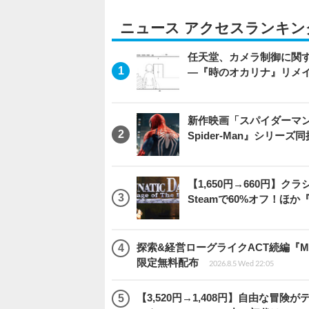
ニュース アクセスランキン
任天堂、カメラ制御に関
―『時のオカリナ』リメ
新作映画「スパイダーマン：
Spider-Man』シリー
【1,650円→660円】
Steamで60%オフ！ほか
探索&経営ローグライクACT続編『Moo
限定無料配布
2026.8.5 Wed 22:05
【3,520円→1,408円】自由な冒