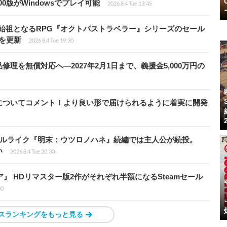
00版がWindowsでプレイ可能
2026.8.4 Tue 13:45
D-2Dの始祖となるRPG『オクトパストラベラー』シリーズのセール
値を更新
2026.8.4 Tue 19:30
理を無償対応へ―2027年2月1日まで、義援金5,000万円の
についてコメント！より良い形で届けられるように着実に開発
ウルライク『明末：ウツロノハネ』続編では主人公が続投。
い
2026.8.4 Tue 20:30
ア』 HDリマスター版2作がそれぞれ半額になるSteamセール
30
スランキングをもっと見る