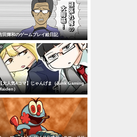
吉田輝和のゲームプレイ絵日記
【大人気4コマ】じゃんげま（Junk Gaming
Maiden）