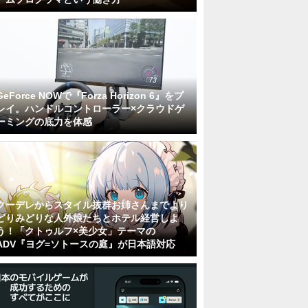
GeForce NOWで『Forza Horizon 6』をプ
レイ。ハンドルコントローラー×クラウドゲ
ーミングの底力を体感
クーデレからスタイル抜群お姉さんまでより
どりみどりな人外娘たちとホテル経営しよ
う！「クトゥルフ×美少女」テーマの
ADV『ヨグ=ソトースの庭』が日本語対応