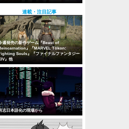
連載・注目記事
今週発売の新作ゲーム『Beast of
Reincarnation』『MARVEL Tōkon:
Fighting Souls』『ファイナルファンタジー
XIV』他
有志日本語化の現場から