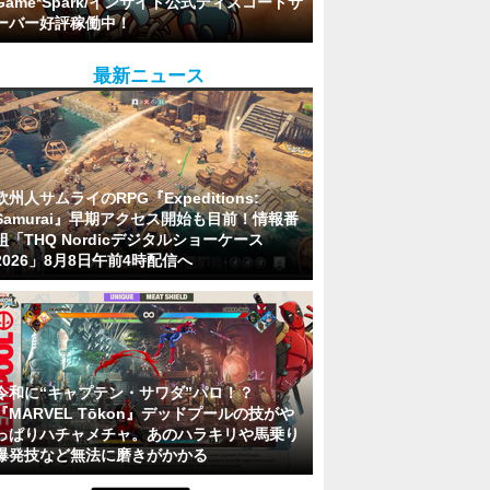
Game*Spark/インサイド公式ディスコードサ
ーバー好評稼働中！
最新ニュース
欧州人サムライのRPG『Expeditions:
Samurai』早期アクセス開始も目前！情報番
組「THQ Nordicデジタルショーケース
2026」8月8日午前4時配信へ
令和に“キャプテン・サワダ”パロ！？
『MARVEL Tōkon』デッドプールの技がや
っぱりハチャメチャ。あのハラキリや馬乗り
爆発技など無法に磨きがかかる