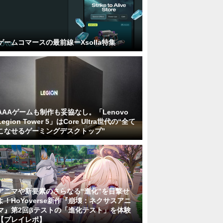
ゲームコマースの最前線ーXsolla特集
AAAゲームも制作も妥協なし。「Lenovo
Legion Tower 5」はCore Ultra世代の“全て
こなせるゲーミングデスクトップ”
アニマや新要素のさらなる“進化”を目撃せ
よ！HoYoverse新作『崩壊：ネクサスアニ
マ』第2回βテストの「進化テスト」を体験
【プレイレポ】