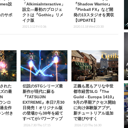
ames設
「AlkimiaInteractive」
『Shadow Warrior』
設立―最初のプロジェ
『Pinball FX』など開
』のサポ
クトは『Gothic』リメ
発の13スタジオを買収
イク版
【UPDATE】
2021.3.12 Fri 0:36
2020.11.18 Wed 23:30
された
伝説のSTGシリーズ最
正義も悪もアリな中世
ーズの最
新作が現代に蘇る
都市経営SLG『The
IN
『TATSUJIN
Guild - Europa 1410』
ダウンロ
EXTREME』本日7月30
9月の早期アクセス開始
過去作
日発売！オリジナル版
に向け体験版アプデ。
キン付き
の登場から38年を経て
新チュートリアル追加
すべてがパワーアップ
で遊びやすく
2026.7.30 Thu 17:15
2026.7.23 Thu 16:30