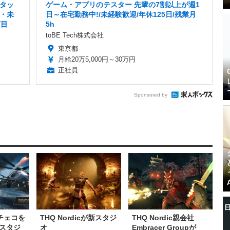
タッ
ゲーム・アプリのテスター 先輩の7割以上が週1
・未
日～在宅勤務中!/未経験歓迎/年休125日/残業月
丁目
5h
toBE Tech株式会社
東京都
月給20万5,000円～30万円
正社員
Sponsored by
がチェコを
THQ Nordicが新スタジ
THQ Nordic親会社
スタジ
オ
Embracer Groupが