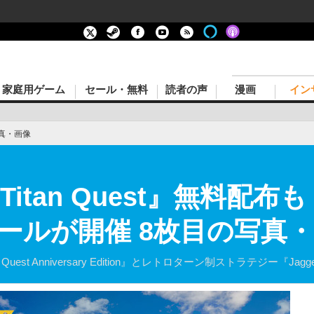
家庭用ゲーム
セール・無料
読者の声
漫画
イン
真・画像
tan Quest』無料配布も！
セールが開催 8枚目の写真
 Anniversary Edition』とレトロターン制ストラテジー『Jagged Al