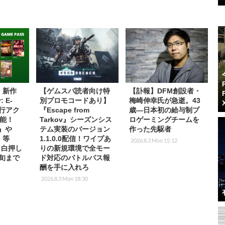
s】新作
【ゲムスパ読者向け特
【訃報】DFM創設者・
: E-
別プロモコードあり】
梅崎伸幸氏が急逝。43
先行アク
『Escape from
歳―日本初の給与制プ
能！
Tarkov』シーズンシス
ロゲーミングチームを
2』や
テム実装のバージョン
作った先駆者
T』等
1.1.0.0配信！ワイプあ
2026.8.3 Mon 15:12
放目白押し
りの新規環境で全モー
中旬まで
ド対応のバトルパス報
酬を手に入れろ
2026.8.3 Mon 18:30