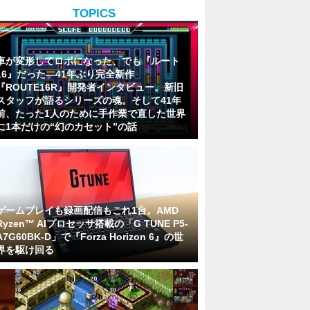
TOPICS
車が変形してロボになった、でも『ルート
16』だった―41年ぶり完全新作
『ROUTE16R』開発者インタビュー。新旧
スタッフが語るシリーズの魂。そして41年
前、たった1人のために手作業で直した世界
に1本だけの“幻のカセット”の話
ゲームプレイも録画配信もこれ1台。AMD
Ryzen™ AIプロセッサ搭載の「G TUNE P5-
A7G60BK-D」で『Forza Horizon 6』の世
界を駆け回る