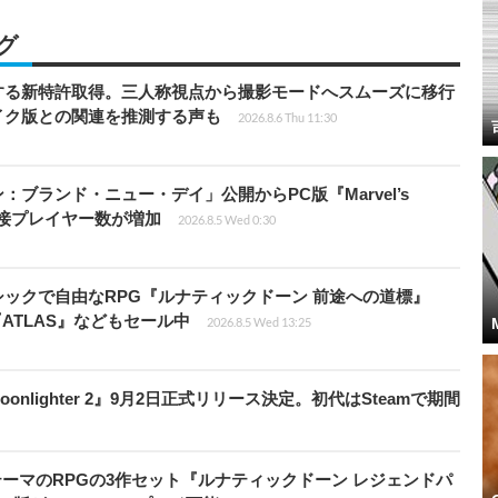
グ
する新特許取得。三人称視点から撮影モードへスムーズに移行
イク版との関連を推測する声も
2026.8.6 Thu 11:30
ブランド・ニュー・デイ」公開からPC版『Marvel’s
ズ同接プレイヤー数が増加
2026.8.5 Wed 0:30
クラシックで自由なRPG『ルナティックドーン 前途への道標』
『ATLAS』などもセール中
2026.8.5 Wed 13:25
nlighter 2』9月2日正式リリース決定。初代はSteamで期間
険がテーマのRPGの3作セット『ルナティックドーン レジェンドパ