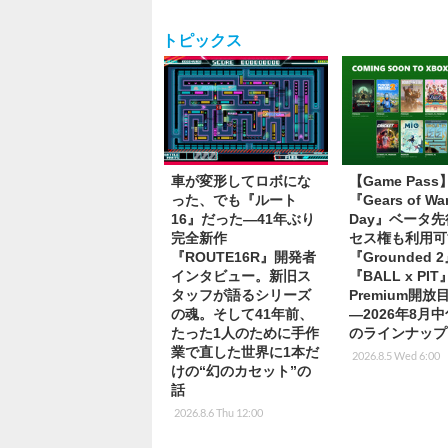
トピックス
車が変形してロボにな
【Game Pas
った、でも『ルート
『Gears of War
16』だった―41年ぶり
Day』ベータ
完全新作
セス権も利用可
『ROUTE16R』開発者
『Grounded 
インタビュー。新旧ス
『BALL x PI
タッフが語るシリーズ
Premium開
の魂。そして41年前、
―2026年8月
たった1人のために手作
のラインナップ
業で直した世界に1本だ
2026.8.5 Wed 6:00
けの“幻のカセット”の
話
2026.8.6 Thu 12:00