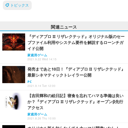
トピックス
関連ニュース
『ディアブロ II リザレクテッド』オリジナル版のセー
ブファイル利用やシステム要件を解説するローンチガ
イド公開
家庭用ゲーム
2021.9.22 Wed 14:15
発売まであと10日！『ディアブロ II リザレクテッド』
最新シネマティックトレイラー公開
PC
2021.9.14 Tue 12:00
【吉田輝和の絵日記】寝食を忘れてハマる準備は良い
か？『ディアブロ II リザレクテッド』オープンβ先行
アクセス
家庭用ゲーム
2021.8.26 Thu 10:00