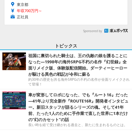
東京都
年収700万円～
正社員
Sponsored by
トピックス
祖国に裏切られた騎士は、王の仇敵の娘を護ることに
なった―1998年の海外SRPG不朽の名作『幻世録』全
面リメイク版、体験版配信開始。ダーティーヒーロー
が駆ける異色の戦記が令和に蘇る
約30年の歴史を誇る海外SRPGの不朽の名作が全面リメイクされ
て登場！
車が変形してロボになった、でも『ルート16』だった
―41年ぶり完全新作『ROUTE16R』開発者インタビュ
ー。新旧スタッフが語るシリーズの魂。そして41年
前、たった1人のために手作業で直した世界に1本だけ
の“幻のカセット”の話
長い時を経て受け継がれる過去と、新たに生まれるものとは。