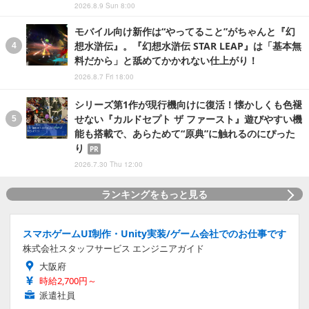
2026.8.9 Sun 8:00
モバイル向け新作は“やってること”がちゃんと『幻
想水滸伝』。『幻想水滸伝 STAR LEAP』は「基本無
料だから」と舐めてかかれない仕上がり！
2026.8.7 Fri 18:00
シリーズ第1作が現行機向けに復活！懐かしくも色褪
せない『カルドセプト ザ ファースト』遊びやすい機
能も搭載で、あらためて“原典”に触れるのにぴった
り
PR
2026.7.30 Thu 12:00
ランキングをもっと見る
スマホゲームUI制作・Unity実装/ゲーム会社でのお仕事です
株式会社スタッフサービス エンジニアガイド
大阪府
時給2,700円～
派遣社員