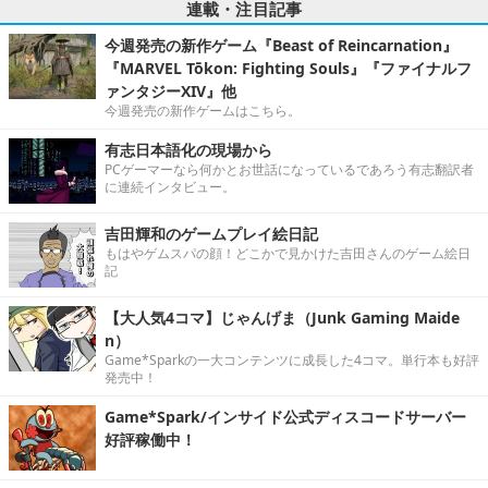
連載・注目記事
今週発売の新作ゲーム『Beast of Reincarnation』
『MARVEL Tōkon: Fighting Souls』『ファイナルフ
ァンタジーXIV』他
今週発売の新作ゲームはこちら。
有志日本語化の現場から
PCゲーマーなら何かとお世話になっているであろう有志翻訳者
に連続インタビュー。
吉田輝和のゲームプレイ絵日記
もはやゲムスパの顔！どこかで見かけた吉田さんのゲーム絵日
記
【大人気4コマ】じゃんげま（Junk Gaming Maide
n）
Game*Sparkの一大コンテンツに成長した4コマ。単行本も好評
発売中！
Game*Spark/インサイド公式ディスコードサーバー
好評稼働中！