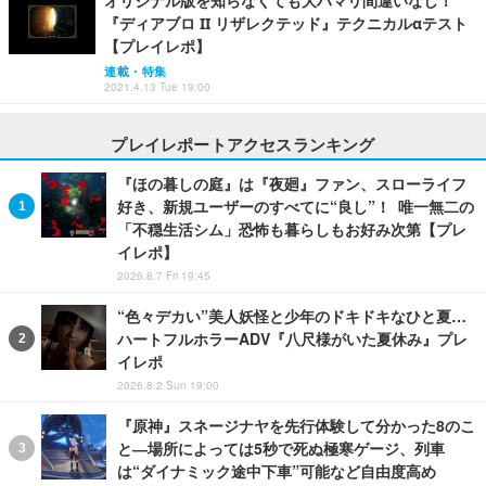
オリジナル版を知らなくても大ハマリ間違いなし！
『ディアブロ II リザレクテッド』テクニカルαテスト
【プレイレポ】
連載・特集
2021.4.13 Tue 19:00
プレイレポートアクセスランキング
『ほの暮しの庭』は『夜廻』ファン、スローライフ
好き、新規ユーザーのすべてに“良し”！ 唯一無二の
「不穏生活シム」恐怖も暮らしもお好み次第【プレ
イレポ】
2026.8.7 Fri 19:45
“色々デカい”美人妖怪と少年のドキドキなひと夏…
ハートフルホラーADV『八尺様がいた夏休み』プレ
イレポ
2026.8.2 Sun 19:00
『原神』スネージナヤを先行体験して分かった8のこ
と―場所によっては5秒で死ぬ極寒ゲージ、列車
は“ダイナミック途中下車”可能など自由度高め