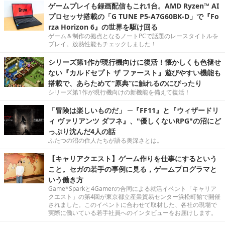
ゲームプレイも録画配信もこれ1台。AMD Ryzen™ AI
プロセッサ搭載の「G TUNE P5-A7G60BK-D」で『Fo
rza Horizon 6』の世界を駆け回る
ゲーム＆制作の拠点となるノートPCで話題のレースタイトルを
プレイ。放熱性能もチェックしました！
シリーズ第1作が現行機向けに復活！懐かしくも色褪せ
ない『カルドセプト ザ ファースト』遊びやすい機能も
搭載で、あらためて“原典”に触れるのにぴったり
シリーズ第1作が現行機向けの新機能を備えて復活！
「冒険は楽しいものだ」 ─『FF11』と『ウィザードリ
ィ ヴァリアンツ ダフネ』、"優しくないRPG"の沼にど
っぷり沈んだ4人の話
ふたつの沼の住人たちが語る奥深さとは。
【キャリアクエスト】ゲーム作りを仕事にするという
こと。セガの若手の事例に見る，ゲームプログラマと
いう働き方
Game*Sparkと4Gamerの合同による就活イベント「キャリア
クエスト」の第4回が東京都立産業貿易センター浜松町館で開催
されました。このイベントに合わせて取材した、各社の現場で
実際に働いている若手社員へのインタビューをお届けします。