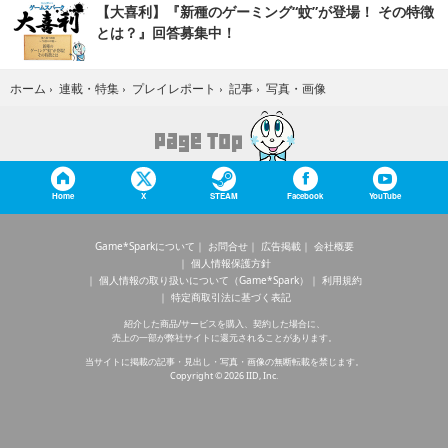
【大喜利】『新種のゲーミング“蚊”が登場！ その特徴
とは？』回答募集中！
写真・画像
ホーム
›
連載・特集
›
プレイレポート
›
記事
›
Home
X
STEAM
Facebook
YouTube
Game*Sparkについて
お問合せ
広告掲載
会社概要
個人情報保護方針
個人情報の取り扱いについて（Game*Spark）
利用規約
特定商取引法に基づく表記
紹介した商品/サービスを購入、契約した場合に、
売上の一部が弊社サイトに還元されることがあります。
当サイトに掲載の記事・見出し・写真・画像の無断転載を禁じます。
Copyright © 2026 IID, Inc.