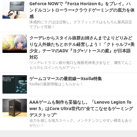
GeForce NOWで『Forza Horizon 6』をプレイ。ハ
ンドルコントローラー×クラウドゲーミングの底力を体
感
体感的にラグはほぼ無し。グラフィックスはもちろん最高設定
でプレイ可能！
クーデレからスタイル抜群お姉さんまでよりどりみど
りな人外娘たちとホテル経営しよう！「クトゥルフ×美
少女」テーマのADV『ヨグ=ソトースの庭』が日本語
対応
ツンデレドラゴン娘や無口な複眼死神美少女など、属性てんこ
もりのヒロインたちがアツい！
ゲームコマースの最前線ーXsolla特集
Xsollaの最新情報はこちらから！
AAAゲームも制作も妥協なし。「Lenovo Legion To
wer 5」はCore Ultra世代の“全てこなせるゲーミング
デスクトップ”
迫力を感じる強力スペック。メンテナンスしやすい構造もあり
がたい！