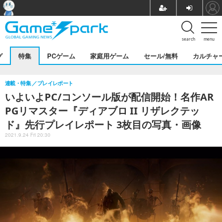
search
menu
グ
特集
PCゲーム
家庭用ゲーム
セール/無料
カルチャ
連載・特集
プレイレポート
いよいよPC/コンソール版が配信開始！名作AR
PGリマスター『ディアブロ II リザレクテッ
ド』先行プレイレポート 3枚目の写真・画像
2021.9.24 Fri 20:30