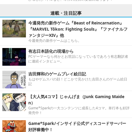
連載・注目記事
今週発売の新作ゲーム『Beast of Reincarnation』
『MARVEL Tōkon: Fighting Souls』『ファイナルフ
ァンタジーXIV』他
今週発売の新作ゲームはこちら。
有志日本語化の現場から
PCゲーマーなら何かとお世話になっているであろう有志翻訳者
に連続インタビュー。
吉田輝和のゲームプレイ絵日記
もはやゲムスパの顔！どこかで見かけた吉田さんのゲーム絵日
記
【大人気4コマ】じゃんげま（Junk Gaming Maide
n）
Game*Sparkの一大コンテンツに成長した4コマ。単行本も好評
発売中！
Game*Spark/インサイド公式ディスコードサーバー
好評稼働中！