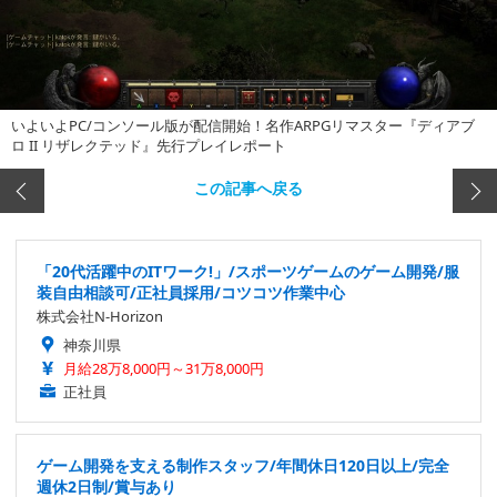
いよいよPC/コンソール版が配信開始！名作ARPGリマスター『ディアブ
ロ II リザレクテッド』先行プレイレポート
この記事へ戻る
「20代活躍中のITワーク!」/スポーツゲームのゲーム開発/服
装自由相談可/正社員採用/コツコツ作業中心
株式会社N-Horizon
神奈川県
月給28万8,000円～31万8,000円
正社員
ゲーム開発を支える制作スタッフ/年間休日120日以上/完全
週休2日制/賞与あり