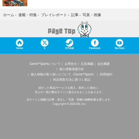
写真・画像
ホーム
›
連載・特集
›
プレイレポート
›
記事
›
Home
X
STEAM
Facebook
YouTube
Game*Sparkについて
お問合せ
広告掲載
会社概要
個人情報保護方針
個人情報の取り扱いについて（Game*Spark）
利用規約
特定商取引法に基づく表記
紹介した商品/サービスを購入、契約した場合に、
売上の一部が弊社サイトに還元されることがあります。
当サイトに掲載の記事・見出し・写真・画像の無断転載を禁じます。
Copyright © 2026 IID, Inc.