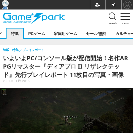
search
menu
グ
特集
PCゲーム
家庭用ゲーム
セール/無料
カルチャ
連載・特集
プレイレポート
いよいよPC/コンソール版が配信開始！名作AR
PGリマスター『ディアブロ II リザレクテッ
ド』先行プレイレポート 11枚目の写真・画像
2021.9.24 Fri 20:30