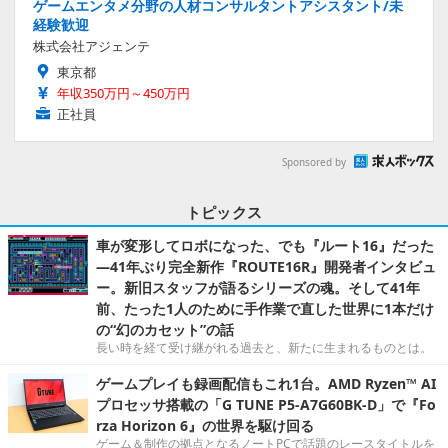
ゲームエンタメ分野の人材コンサルタントアシスタント/未
経験歓迎
株式会社アジェンテ
東京都
年収350万円～450万円
正社員
Sponsored by
トピックス
車が変形してロボになった、でも『ルート16』だった
―41年ぶり完全新作『ROUTE16R』開発者インタビュ
ー。新旧スタッフが語るシリーズの魂。そして41年
前、たった1人のために手作業で直した世界に1本だけ
の“幻のカセット”の話
長い時を経て受け継がれる過去と、新たに生まれるものとは。
ゲームプレイも録画配信もこれ1台。AMD Ryzen™ AI
プロセッサ搭載の「G TUNE P5-A7G60BK-D」で『Fo
rza Horizon 6』の世界を駆け回る
ゲーム＆制作の拠点となるノートPCで話題のレースタイトルを