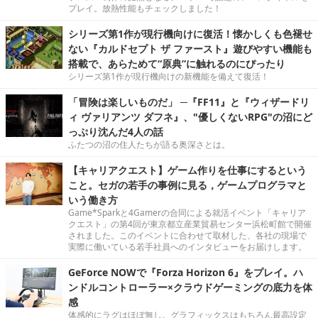
プレイ。放熱性能もチェックしました！
シリーズ第1作が現行機向けに復活！懐かしくも色褪せ
ない『カルドセプト ザ ファースト』遊びやすい機能も
搭載で、あらためて“原典”に触れるのにぴったり
シリーズ第1作が現行機向けの新機能を備えて復活！
「冒険は楽しいものだ」 ─『FF11』と『ウィザードリ
ィ ヴァリアンツ ダフネ』、"優しくないRPG"の沼にど
っぷり沈んだ4人の話
ふたつの沼の住人たちが語る奥深さとは。
【キャリアクエスト】ゲーム作りを仕事にするという
こと。セガの若手の事例に見る，ゲームプログラマと
いう働き方
Game*Sparkと4Gamerの合同による就活イベント「キャリア
クエスト」の第4回が東京都立産業貿易センター浜松町館で開催
されました。このイベントに合わせて取材した、各社の現場で
実際に働いている若手社員へのインタビューをお届けします。
GeForce NOWで『Forza Horizon 6』をプレイ。ハ
ンドルコントローラー×クラウドゲーミングの底力を体
感
体感的にラグはほぼ無し。グラフィックスはもちろん最高設定