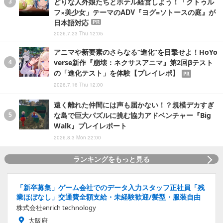
どりな人外娘たちとホテル経営しよう！「クトゥル
フ×美少女」テーマのADV『ヨグ=ソトースの庭』が
日本語対応
PR
2026.7.23 Thu 12:05
アニマや新要素のさらなる“進化”を目撃せよ！HoYo
verse新作『崩壊：ネクサスアニマ』第2回βテスト
の「進化テスト」を体験【プレイレポ】
PR
2026.7.16 Thu 12:00
遠く離れた仲間には声も届かない！？規模デカすぎ
な島で巨大パズルに挑む協力アドベンチャー『Big
Walk』プレイレポート
2026.8.3 Mon 22:00
ランキングをもっと見る
「新卒募集」ゲーム会社でのデータ入力スタッフ正社員「残
業ほぼなし」交通費全額支給・未経験歓迎/髪型・服装自由
株式会社enrich technology
大阪府