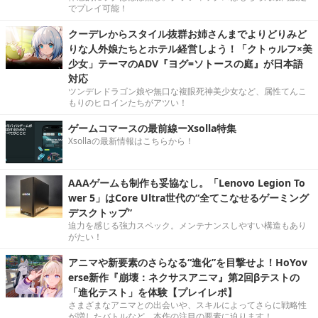
でプレイ可能！
クーデレからスタイル抜群お姉さんまでよりどりみど
りな人外娘たちとホテル経営しよう！「クトゥルフ×美
少女」テーマのADV『ヨグ=ソトースの庭』が日本語
対応
ツンデレドラゴン娘や無口な複眼死神美少女など、属性てんこ
もりのヒロインたちがアツい！
ゲームコマースの最前線ーXsolla特集
Xsollaの最新情報はこちらから！
AAAゲームも制作も妥協なし。「Lenovo Legion To
wer 5」はCore Ultra世代の“全てこなせるゲーミング
デスクトップ”
迫力を感じる強力スペック。メンテナンスしやすい構造もあり
がたい！
アニマや新要素のさらなる“進化”を目撃せよ！HoYov
erse新作『崩壊：ネクサスアニマ』第2回βテストの
「進化テスト」を体験【プレイレポ】
さまざまなアニマとの出会いや、スキルによってさらに戦略性
が増したバトルなど、本作の注目の要素に迫ります！