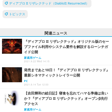
ディアブロ II リザレクテッド（DiabloII: Resurrected）
トピックス
関連ニュース
『ディアブロ II リザレクテッド』オリジナル版のセー
ブファイル利用やシステム要件を解説するローンチガ
イド公開
家庭用ゲーム
2021.9.22 Wed 14:15
発売まであと10日！『ディアブロ II リザレクテッド』
最新シネマティックトレイラー公開
PC
2021.9.14 Tue 12:00
【吉田輝和の絵日記】寝食を忘れてハマる準備は良い
か？『ディアブロ II リザレクテッド』オープンβ先行
アクセス
家庭用ゲーム