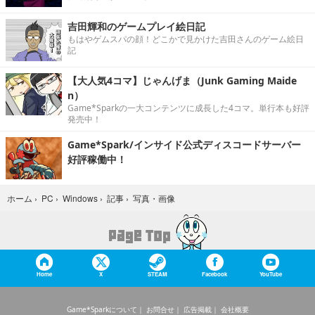
吉田輝和のゲームプレイ絵日記
もはやゲムスパの顔！どこかで見かけた吉田さんのゲーム絵日
記
【大人気4コマ】じゃんげま（Junk Gaming Maide
n）
Game*Sparkの一大コンテンツに成長した4コマ。単行本も好評
発売中！
Game*Spark/インサイド公式ディスコードサーバー
好評稼働中！
写真・画像
ホーム
›
PC
›
Windows
›
記事
›
Home
X
STEAM
Facebook
YouTube
Game*Sparkについて
お問合せ
広告掲載
会社概要