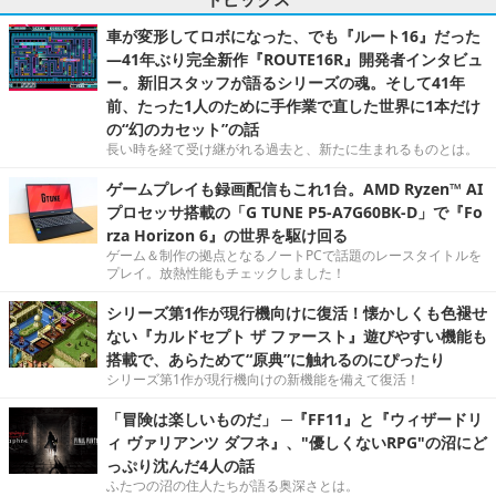
車が変形してロボになった、でも『ルート16』だった
―41年ぶり完全新作『ROUTE16R』開発者インタビュ
ー。新旧スタッフが語るシリーズの魂。そして41年
前、たった1人のために手作業で直した世界に1本だけ
の“幻のカセット”の話
長い時を経て受け継がれる過去と、新たに生まれるものとは。
ゲームプレイも録画配信もこれ1台。AMD Ryzen™ AI
プロセッサ搭載の「G TUNE P5-A7G60BK-D」で『Fo
rza Horizon 6』の世界を駆け回る
ゲーム＆制作の拠点となるノートPCで話題のレースタイトルを
プレイ。放熱性能もチェックしました！
シリーズ第1作が現行機向けに復活！懐かしくも色褪せ
ない『カルドセプト ザ ファースト』遊びやすい機能も
搭載で、あらためて“原典”に触れるのにぴったり
シリーズ第1作が現行機向けの新機能を備えて復活！
「冒険は楽しいものだ」 ─『FF11』と『ウィザードリ
ィ ヴァリアンツ ダフネ』、"優しくないRPG"の沼にど
っぷり沈んだ4人の話
ふたつの沼の住人たちが語る奥深さとは。