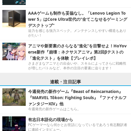
AAAゲームも制作も妥協なし。「Lenovo Legion To
wer 5」はCore Ultra世代の“全てこなせるゲーミング
デスクトップ”
迫力を感じる強力スペック。メンテナンスしやすい構造もあり
がたい！
アニマや新要素のさらなる“進化”を目撃せよ！HoYov
erse新作『崩壊：ネクサスアニマ』第2回βテストの
「進化テスト」を体験【プレイレポ】
さまざまなアニマとの出会いや、スキルによってさらに戦略性
が増したバトルなど、本作の注目の要素に迫ります！
連載・注目記事
今週発売の新作ゲーム『Beast of Reincarnation』
『MARVEL Tōkon: Fighting Souls』『ファイナルフ
ァンタジーXIV』他
今週発売の新作ゲームはこちら。
有志日本語化の現場から
PCゲーマーなら何かとお世話になっているであろう有志翻訳者
に連続インタビュー。