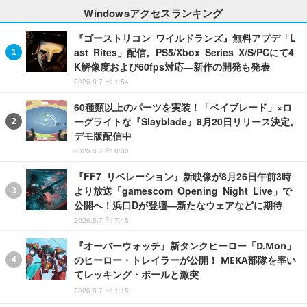
Windowsアクセスランキング
『ゴーストリコン ワイルドランズ』無料アプデ「L
ast Rites」配信。PS5/Xbox Series X/S/PCにて4
K解像度および60fps対応―新作の開発も発表
2026.8.7 Fri 1:54
60種類以上のパーツを実装！「ベイブレード」×ロ
ーグライトな『Slayblade』8月20日リリース決定。
デモ版配信中
2026.8.7 Fri 8:00
『FF7 リベレーション』新映像が8月26日午前3時
より放送「gamescom Opening Night Live」で
公開へ！浜口Dが登壇―新たなウェアなどに期待
2026.8.7 Fri 7:45
『オーバーウォッチ』新タンクヒーロー「D.Mon」
のヒーロー・トレイラーが公開！ MEKA部隊を率い
てレッキング・ボールと激突
2026.8.7 Fri 1:15