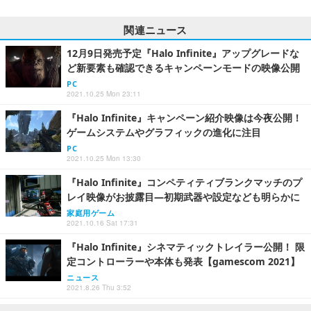
関連ニュース
12月9日発売予定『Halo Infinite』アップグレードな
ど新要素も確認できるキャンペーンモードの映像公開
PC
2021.10.25 Mon 23:11
『Halo Infinite』キャンペーン紹介映像は今夜公開！
ゲームシステムやグラフィックの進化に注目
PC
2021.10.25 Mon 13:30
『Halo Infinite』コンペティティブランクマッチのプ
レイ映像がお披露目―初期武器や設定なども明らかに
家庭用ゲーム
2021.10.16 Sat 17:31
『Halo Infinite』シネマティックトレイラー公開！ 限
定コントローラーや本体も発表【gamescom 2021】
ニュース
2021.8.26 Thu 3:52