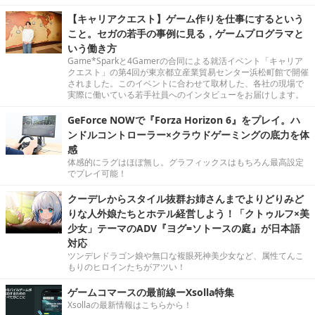
【キャリアクエスト】ゲーム作りを仕事にするという
こと。セガの若手の事例に見る，ゲームプログラマと
いう働き方
Game*Sparkと4Gamerの合同による就活イベント「キャリア
クエスト」の第4回が東京都立産業貿易センター浜松町館で開催
されました。このイベントに合わせて取材した、各社の現場で
実際に働いている若手社員へのインタビューをお届けします。
GeForce NOWで『Forza Horizon 6』をプレイ。ハ
ンドルコントローラー×クラウドゲーミングの底力を体
感
体感的にラグはほぼ無し。グラフィックスはもちろん最高設定
でプレイ可能！
クーデレからスタイル抜群お姉さんまでよりどりみど
りな人外娘たちとホテル経営しよう！「クトゥルフ×美
少女」テーマのADV『ヨグ=ソトースの庭』が日本語
対応
ツンデレドラゴン娘や無口な複眼死神美少女など、属性てんこ
もりのヒロインたちがアツい！
ゲームコマースの最前線ーXsolla特集
Xsollaの最新情報はこちらから！