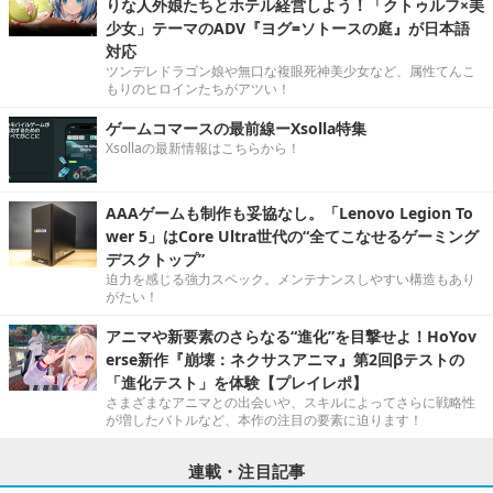
りな人外娘たちとホテル経営しよう！「クトゥルフ×美
少女」テーマのADV『ヨグ=ソトースの庭』が日本語
対応
ツンデレドラゴン娘や無口な複眼死神美少女など、属性てんこ
もりのヒロインたちがアツい！
ゲームコマースの最前線ーXsolla特集
Xsollaの最新情報はこちらから！
AAAゲームも制作も妥協なし。「Lenovo Legion To
wer 5」はCore Ultra世代の“全てこなせるゲーミング
デスクトップ”
迫力を感じる強力スペック。メンテナンスしやすい構造もあり
がたい！
アニマや新要素のさらなる“進化”を目撃せよ！HoYov
erse新作『崩壊：ネクサスアニマ』第2回βテストの
「進化テスト」を体験【プレイレポ】
さまざまなアニマとの出会いや、スキルによってさらに戦略性
が増したバトルなど、本作の注目の要素に迫ります！
連載・注目記事