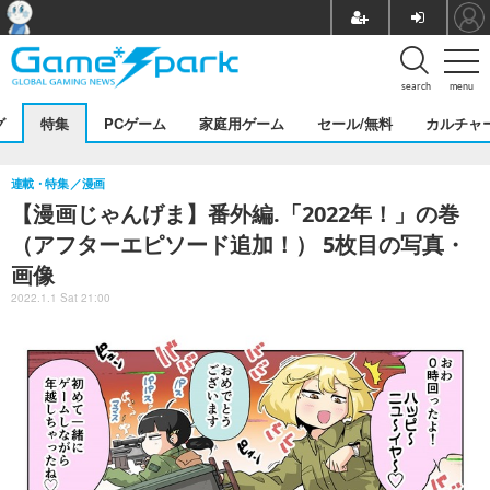
search
menu
グ
特集
PCゲーム
家庭用ゲーム
セール/無料
カルチャ
連載・特集
漫画
【漫画じゃんげま】番外編.「2022年！」の巻
（アフターエピソード追加！） 5枚目の写真・
画像
2022.1.1 Sat 21:00