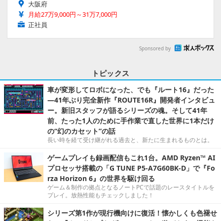
大阪府
月給27万9,000円～31万7,000円
正社員
Sponsored by
トピックス
車が変形してロボになった、でも『ルート16』だった
―41年ぶり完全新作『ROUTE16R』開発者インタビュ
ー。新旧スタッフが語るシリーズの魂。そして41年
前、たった1人のために手作業で直した世界に1本だけ
の“幻のカセット”の話
長い時を経て受け継がれる過去と、新たに生まれるものとは。
ゲームプレイも録画配信もこれ1台。AMD Ryzen™ AI
プロセッサ搭載の「G TUNE P5-A7G60BK-D」で『Fo
rza Horizon 6』の世界を駆け回る
ゲーム＆制作の拠点となるノートPCで話題のレースタイトルを
プレイ。放熱性能もチェックしました！
シリーズ第1作が現行機向けに復活！懐かしくも色褪せ