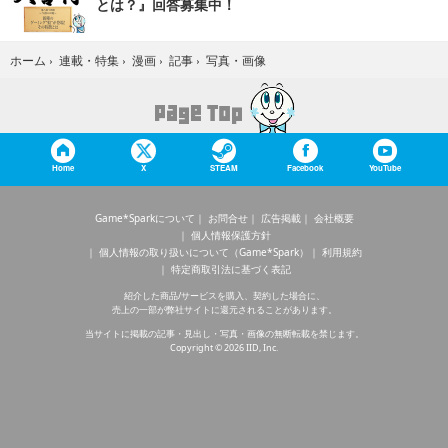
とは？』回答募集中！
写真・画像
ホーム
›
連載・特集
›
漫画
›
記事
›
Home
X
STEAM
Facebook
YouTube
Game*Sparkについて
お問合せ
広告掲載
会社概要
個人情報保護方針
個人情報の取り扱いについて（Game*Spark）
利用規約
特定商取引法に基づく表記
紹介した商品/サービスを購入、契約した場合に、
売上の一部が弊社サイトに還元されることがあります。
当サイトに掲載の記事・見出し・写真・画像の無断転載を禁じます。
Copyright © 2026 IID, Inc.