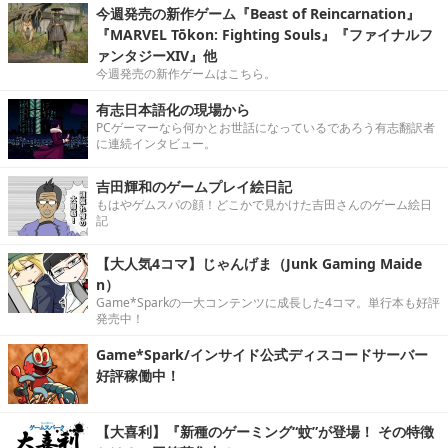
今週発売の新作ゲーム『Beast of Reincarnation』
『MARVEL Tōkon: Fighting Souls』『ファイナルフ
ァンタジーXIV』他
今週発売の新作ゲームはこちら。
有志日本語化の現場から
PCゲーマーなら何かとお世話になっているであろう有志翻訳者
に連続インタビュー。
吉田輝和のゲームプレイ絵日記
もはやゲムスパの顔！どこかで見かけた吉田さんのゲーム絵日
記
【大人気4コマ】じゃんげま（Junk Gaming Maide
n）
Game*Sparkの一大コンテンツに成長した4コマ。単行本も好評
発売中！
Game*Spark/インサイド公式ディスコードサーバー
好評稼働中！
【大喜利】『新種のゲーミング“蚊”が登場！ その特徴