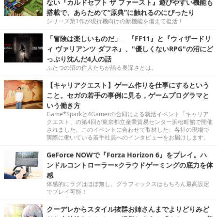
ない『カルドセプト ザ ファースト』遊びやすい機能も
搭載で、あらためて“原典”に触れるのにぴったり
シリーズ第1作が現行機向けの新機能を備えて復活！
「冒険は楽しいものだ」 ─『FF11』と『ウィザードリ
ィ ヴァリアンツ ダフネ』、"優しくないRPG"の沼にど
っぷり沈んだ4人の話
ふたつの沼の住人たちが語る奥深さとは。
【キャリアクエスト】ゲーム作りを仕事にするという
こと。セガの若手の事例に見る，ゲームプログラマと
いう働き方
Game*Sparkと4Gamerの合同による就活イベント「キャリア
クエスト」の第4回が東京都立産業貿易センター浜松町館で開催
されました。このイベントに合わせて取材した、各社の現場で
実際に働いている若手社員へのインタビューをお届けします。
GeForce NOWで『Forza Horizon 6』をプレイ。ハ
ンドルコントローラー×クラウドゲーミングの底力を体
感
体感的にラグはほぼ無し。グラフィックスはもちろん最高設定
でプレイ可能！
クーデレからスタイル抜群お姉さんまでよりどりみど