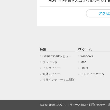
ADV『小早川さんはソウルライク』
アクセ
特集
PCゲーム
Game*Sparkレビュー
Windows
プレイレポ
Mac
インタビュー
Linux
海外レビュー
インディーゲーム
注目インディーミニ問答
Game*Sparkについて
リリース窓口・お問い合わせ