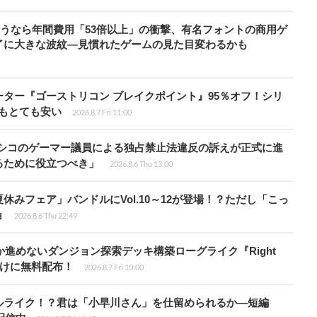
で使うなら年間費用「53倍以上」の衝撃、有名フォントの商用ゲ
了に大きな波紋―見慣れたゲームの見た目変わるかも
シューター『ゴーストリコン ブレイクポイント』95％オフ！シリ
ルもとても安い
2026.8.7 Fri 11:00
キシコのゲーマー議員による独占禁止法違反の訴えが正式に進
るために役立つべき」
2026.8.6 Thu 13:00
ト夏休みフェア」バンドルにVol.10～12が登場！？ただし「こっ
ョ
2026.8.6 Thu 22:49
か進めないダンジョン探索デッキ構築ローグライク『Right
員向けに無料配布！
2026.8.7 Fri 10:00
ルライク！？君は「小早川さん」を仕留められるか―短編