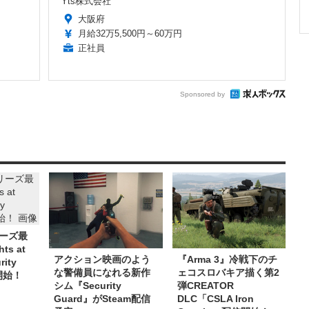
Yts株式会社
大阪府
月給32万5,500円～60万円
正社員
Sponsored by
ーズ最
ts at
アクション映画のよう
『Arma 3』冷戦下のチ
rity
な警備員になれる新作
ェコスロバキア描く第2
開始！
シム『Security
弾CREATOR
Guard』がSteam配信
DLC「CSLA Iron