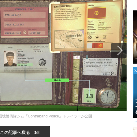
備隊シム『Contraband Police』トレイラーが公開
この記事へ戻る
3/8