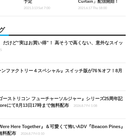
予定
Curtain」配信開始！
2021.3.13 Sat 7:00
2021.6.17 Thu 18:00
グ
」、だけど“実はお買い得”！ 高そうで高くない、意外なスイッ
15
『ルーンファクトリー４スペシャル』スイッチ版が76％オフ！8月
版『ゴーストリコン フューチャーソルジャー』シリーズ25周年記
Storeにて8月13日17時まで無料配布
2026.8.7 Fri 1:08
re Here Together』＆可愛くて怖いADV『Beacon Pines』
で無料配布
2026.8.7 Fri 0:10