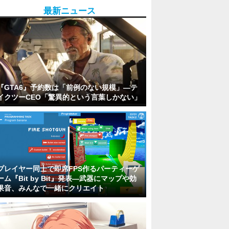
最新ニュース
『GTA6』予約数は「前例のない規模」―テ
イクツーCEO「驚異的という言葉しかない」
プレイヤー同士で即席FPS作るパーティーゲ
ーム『Bit by Bit』発表―武器にマップや効
果音、みんなで一緒にクリエイト