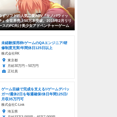
ゆずソフトの人気恋愛ADV『サノバウィッ
チ』全世界売上50万本突破。2015年2月リリ
ースのPC向け美少女アドベンチャーゲーム
未経験採用枠/ゲームのQAエンジニア/研
修制度充実/年間休日125日以上
株式会社RK
東京都
月給30万円～50万円
正社員
ゲーム目線で完成を支える!/ゲームデバッ
ガー/週休2日を毎週確保/休日年間125日/
月収35万円可
株式会社C-Link
埼玉県
月給33万3,000円～49万7,000円