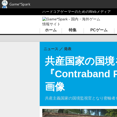
Game*Spark
ハードコアゲーマーのためのWebメディア
ホーム
特集
PCゲーム
ニュース
発表
共産国家の国境
『Contraba
画像
共産主義国家の国境監視官となり密輸者