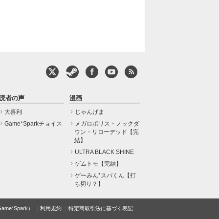
読者の声
漫画
大喜利
じゃんげま
Game*Sparkチョイス
メガロポリス・ノックダ
ウン・リローデッド【完
結】
ULTRA BLACK SHINE
ゲムトモ【完結】
ゲーみん*スパくん【打
ち切り？】
e*Spark）
利用規約
特定商取引法に基づく表記