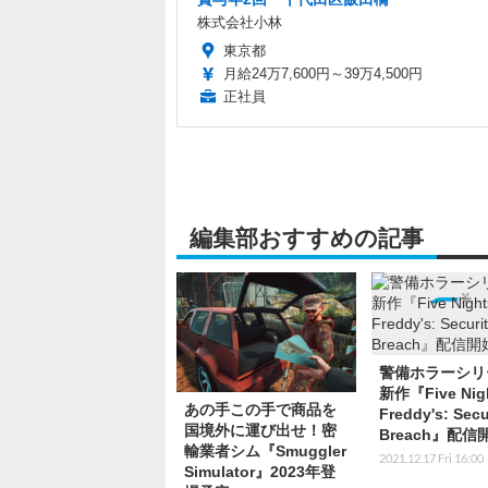
株式会社小林
東京都
月給24万7,600円～39万4,500円
正社員
編集部おすすめの記事
警備ホラーシリ
新作『Five Nigh
あの手この手で商品を
Freddy's: Secu
国境外に運び出せ！密
Breach』配信
輸業者シム『Smuggler
2021.12.17 Fri 16:00
Simulator』2023年登