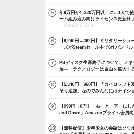
年6万円が年320万円以上に…1人
ーム組み込み向けライセンス更新終
2025.11.30 Sun 22:49
【9,240円→462円】ミリタリー
ーズがSteamセール中で6作バンド
PSディスク生産終了について、メ
展―「テクノロジーは自由を拡大す
【5,340円→960円】「カイロソフ
そり追加」なのでみんなにはナイシ
【999円→0円】「右」と「下」にし
and Down』Amazonプライム会
【無料配信】少年少女の会話はソウ